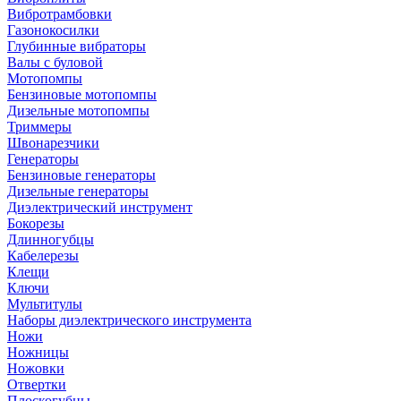
Вибротрамбовки
Газонокосилки
Глубинные вибраторы
Валы с буловой
Мотопомпы
Бензиновые мотопомпы
Дизельные мотопомпы
Триммеры
Швонарезчики
Генераторы
Бензиновые генераторы
Дизельные генераторы
Диэлектрический инструмент
Бокорезы
Длинногубцы
Кабелерезы
Клещи
Ключи
Мультитулы
Наборы диэлектрического инструмента
Ножи
Ножницы
Ножовки
Отвертки
Плоскогубцы