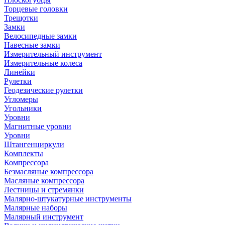
Торцевые головки
Трещотки
Замки
Велосипедные замки
Навесные замки
Измерительный инструмент
Измерительные колеса
Линейки
Рулетки
Геодезические рулетки
Угломеры
Угольники
Уровни
Магнитные уровни
Уровни
Штангенциркули
Комплекты
Компрессора
Безмасляные компрессора
Масляные компрессора
Лестницы и стремянки
Малярно-штукатурные инструменты
Малярные наборы
Малярный инструмент