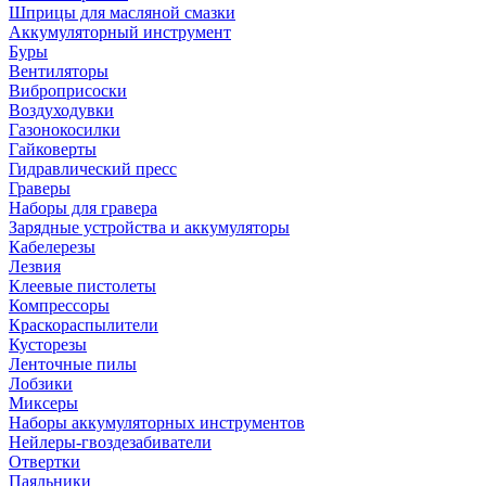
Шприцы для масляной смазки
Аккумуляторный инструмент
Буры
Вентиляторы
Виброприсоски
Воздуходувки
Газонокосилки
Гайковерты
Гидравлический пресс
Граверы
Наборы для гравера
Зарядные устройства и аккумуляторы
Кабелерезы
Лезвия
Клеевые пистолеты
Компрессоры
Краскораспылители
Кусторезы
Ленточные пилы
Лобзики
Миксеры
Наборы аккумуляторных инструментов
Нейлеры-гвоздезабиватели
Отвертки
Паяльники