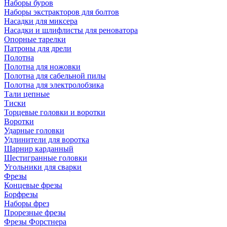
Наборы буров
Наборы экстракторов для болтов
Насадки для миксера
Насадки и шлифлисты для реноватора
Опорные тарелки
Патроны для дрели
Полотна
Полотна для ножовки
Полотна для сабельной пилы
Полотна для электролобзика
Тали цепные
Тиски
Торцевые головки и воротки
Воротки
Ударные головки
Удлинители для воротка
Шарнир карданный
Шестигранные головки
Угольники для сварки
Фрезы
Концевые фрезы
Борфрезы
Наборы фрез
Прорезные фрезы
Фрезы Форстнера