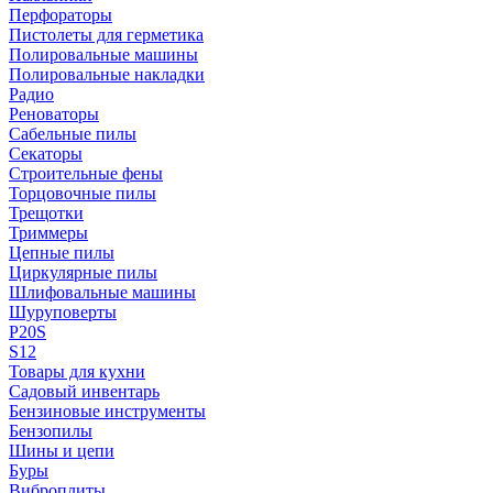
Перфораторы
Пистолеты для герметика
Полировальные машины
Полировальные накладки
Радио
Реноваторы
Сабельные пилы
Секаторы
Строительные фены
Торцовочные пилы
Трещотки
Триммеры
Цепные пилы
Циркулярные пилы
Шлифовальные машины
Шуруповерты
P20S
S12
Товары для кухни
Садовый инвентарь
Бензиновые инструменты
Бензопилы
Шины и цепи
Буры
Виброплиты