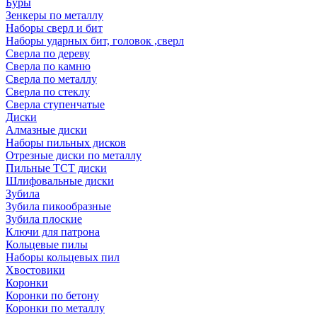
Буры
Зенкеры по металлу
Наборы сверл и бит
Наборы ударных бит, головок ,сверл
Сверла по дереву
Сверла по камню
Сверла по металлу
Сверла по стеклу
Сверла ступенчатые
Диски
Алмазные диски
Наборы пильных дисков
Отрезные диски по металлу
Пильные TCT диски
Шлифовальные диски
Зубила
Зубила пикообразные
Зубила плоские
Ключи для патрона
Кольцевые пилы
Наборы кольцевых пил
Хвостовики
Коронки
Коронки по бетону
Коронки по металлу