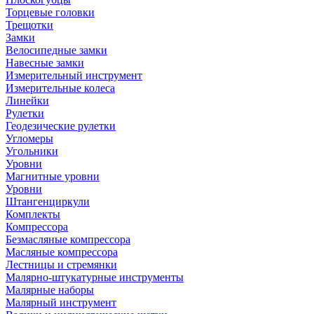
Торцевые головки
Трещотки
Замки
Велосипедные замки
Навесные замки
Измерительный инструмент
Измерительные колеса
Линейки
Рулетки
Геодезические рулетки
Угломеры
Угольники
Уровни
Магнитные уровни
Уровни
Штангенциркули
Комплекты
Компрессора
Безмасляные компрессора
Масляные компрессора
Лестницы и стремянки
Малярно-штукатурные инструменты
Малярные наборы
Малярный инструмент