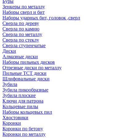
Буры
Зенкеры по металлу
Наборы сверл и бит
Наборы ударных бит, головок ,сверл
Сверла по дереву
Сверла по камню
Сверла по металлу
Сверла по стеклу
Сверла ступенчатые
Диски
Алмазные диски
Наборы пильных дисков
Отрезные диски по металлу
Пильные TCT диски
Шлифовальные диски
Зубила
Зубила пикообразные
Зубила плоские
Ключи для патрона
Кольцевые пилы
Наборы кольцевых пил
Хвостовики
Коронки
Коронки по бетону
Коронки по металлу