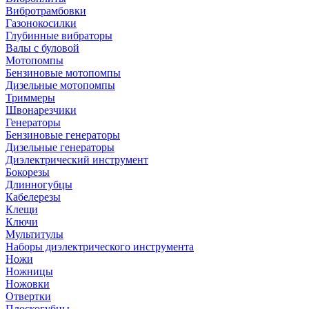
Вибротрамбовки
Газонокосилки
Глубинные вибраторы
Валы с буловой
Мотопомпы
Бензиновые мотопомпы
Дизельные мотопомпы
Триммеры
Швонарезчики
Генераторы
Бензиновые генераторы
Дизельные генераторы
Диэлектрический инструмент
Бокорезы
Длинногубцы
Кабелерезы
Клещи
Ключи
Мультитулы
Наборы диэлектрического инструмента
Ножи
Ножницы
Ножовки
Отвертки
Плоскогубцы