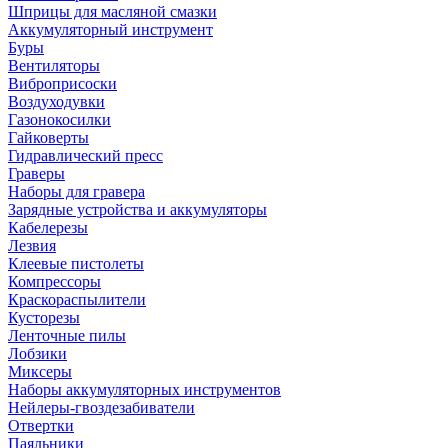
Шприцы для масляной смазки
Аккумуляторный инструмент
Буры
Вентиляторы
Виброприсоски
Воздуходувки
Газонокосилки
Гайковерты
Гидравлический пресс
Граверы
Наборы для гравера
Зарядные устройства и аккумуляторы
Кабелерезы
Лезвия
Клеевые пистолеты
Компрессоры
Краскораспылители
Кусторезы
Ленточные пилы
Лобзики
Миксеры
Наборы аккумуляторных инструментов
Нейлеры-гвоздезабиватели
Отвертки
Паяльники