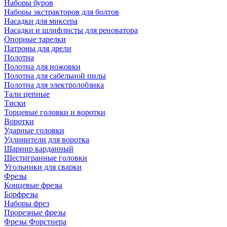
Наборы буров
Наборы экстракторов для болтов
Насадки для миксера
Насадки и шлифлисты для реноватора
Опорные тарелки
Патроны для дрели
Полотна
Полотна для ножовки
Полотна для сабельной пилы
Полотна для электролобзика
Тали цепные
Тиски
Торцевые головки и воротки
Воротки
Ударные головки
Удлинители для воротка
Шарнир карданный
Шестигранные головки
Угольники для сварки
Фрезы
Концевые фрезы
Борфрезы
Наборы фрез
Прорезные фрезы
Фрезы Форстнера