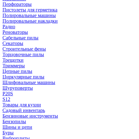
Перфораторы
Пистолеты для герметика
Полировальные машины
Полировальные накладки
Радио
Реноваторы
Сабельные пилы
Секаторы
Строительные фены
Торцовочные пилы
Трещотки
Триммеры
Цепные пилы
Циркулярные пилы
Шлифовальные машины
Шуруповерты
P20S
S12
Товары для кухни
Садовый инвентарь
Бензиновые инструменты
Бензопилы
Шины и цепи
Буры
Виброплиты