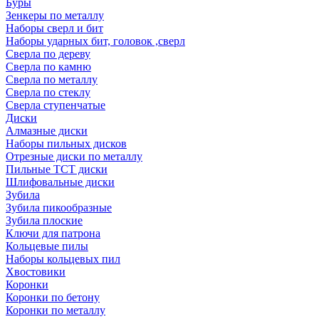
Буры
Зенкеры по металлу
Наборы сверл и бит
Наборы ударных бит, головок ,сверл
Сверла по дереву
Сверла по камню
Сверла по металлу
Сверла по стеклу
Сверла ступенчатые
Диски
Алмазные диски
Наборы пильных дисков
Отрезные диски по металлу
Пильные TCT диски
Шлифовальные диски
Зубила
Зубила пикообразные
Зубила плоские
Ключи для патрона
Кольцевые пилы
Наборы кольцевых пил
Хвостовики
Коронки
Коронки по бетону
Коронки по металлу