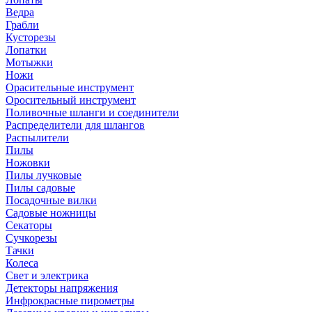
Ведра
Грабли
Кусторезы
Лопатки
Мотыжки
Ножи
Орасительные инструмент
Оросительный инструмент
Поливочные шланги и соединители
Распределители для шлангов
Распылители
Пилы
Ножовки
Пилы лучковые
Пилы садовые
Посадочные вилки
Садовые ножницы
Секаторы
Сучкорезы
Тачки
Колеса
Свет и электрика
Детекторы напряжения
Инфрокрасные пирометры