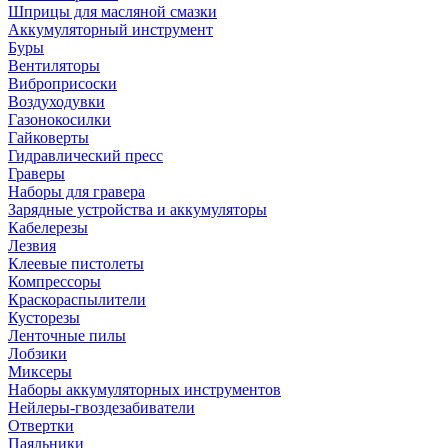
Шприцы для масляной смазки
Аккумуляторный инструмент
Буры
Вентиляторы
Виброприсоски
Воздуходувки
Газонокосилки
Гайковерты
Гидравлический пресс
Граверы
Наборы для гравера
Зарядные устройства и аккумуляторы
Кабелерезы
Лезвия
Клеевые пистолеты
Компрессоры
Краскораспылители
Кусторезы
Ленточные пилы
Лобзики
Миксеры
Наборы аккумуляторных инструментов
Нейлеры-гвоздезабиватели
Отвертки
Паяльники