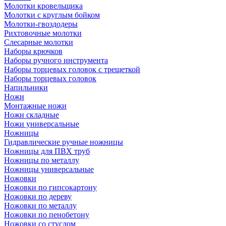
Молотки кровельщика
Молотки с круглым бойком
Молотки-гвоздодеры
Рихтовочные молотки
Слесарные молотки
Наборы крючков
Наборы ручного инструмента
Наборы торцевых головок с трещеткой
Наборы торцевых головок
Напильники
Ножи
Монтажные ножи
Ножи складные
Ножи универсальные
Ножницы
Гидравлические ручные ножницы
Ножницы для ПВХ труб
Ножницы по металлу
Ножницы универсальные
Ножовки
Ножовки по гипсокартону
Ножовки по дереву
Ножовки по металлу
Ножовки по пенобетону
Ножовки со стуслом