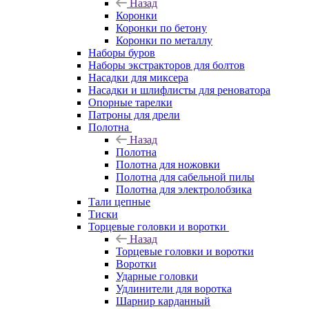
Назад
Коронки
Коронки по бетону
Коронки по металлу
Наборы буров
Наборы экстракторов для болтов
Насадки для миксера
Насадки и шлифлисты для реноватора
Опорные тарелки
Патроны для дрели
Полотна
Назад
Полотна
Полотна для ножовки
Полотна для сабельной пилы
Полотна для электролобзика
Тали цепные
Тиски
Торцевые головки и воротки
Назад
Торцевые головки и воротки
Воротки
Ударные головки
Удлинители для воротка
Шарнир карданный