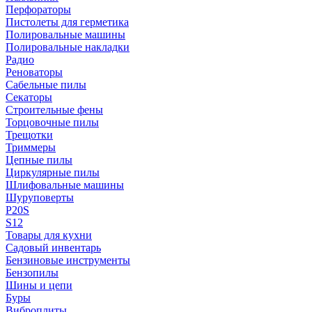
Перфораторы
Пистолеты для герметика
Полировальные машины
Полировальные накладки
Радио
Реноваторы
Сабельные пилы
Секаторы
Строительные фены
Торцовочные пилы
Трещотки
Триммеры
Цепные пилы
Циркулярные пилы
Шлифовальные машины
Шуруповерты
P20S
S12
Товары для кухни
Садовый инвентарь
Бензиновые инструменты
Бензопилы
Шины и цепи
Буры
Виброплиты