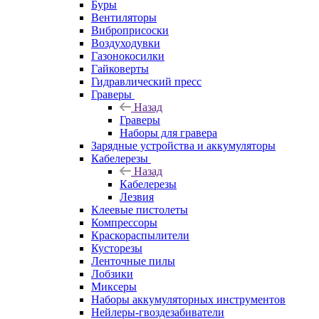
Буры
Вентиляторы
Виброприсоски
Воздуходувки
Газонокосилки
Гайковерты
Гидравлический пресс
Граверы
Назад
Граверы
Наборы для гравера
Зарядные устройства и аккумуляторы
Кабелерезы
Назад
Кабелерезы
Лезвия
Клеевые пистолеты
Компрессоры
Краскораспылители
Кусторезы
Ленточные пилы
Лобзики
Миксеры
Наборы аккумуляторных инструментов
Нейлеры-гвоздезабиватели