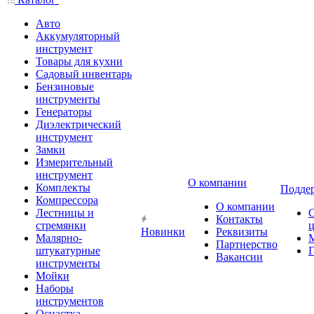
Авто
Аккумуляторный
инструмент
Товары для кухни
Садовый инвентарь
Бензиновые
инструменты
Генераторы
Диэлектрический
инструмент
Замки
Измерительный
инструмент
О компании
Комплекты
Подде
Компрессора
О компании
Лестницы и
Контакты
стремянки
Новинки
Реквизиты
Малярно-
Партнерство
штукатурные
Г
Вакансии
инструменты
Мойки
Наборы
инструментов
Оснастка