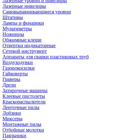
Лазерные уровни и нивелиры
Лазерные нивелиры
Самовыравнивающиеся уровни
Штативы
Лампы и фонарики
Мультиметры
Ножницы
Обжимные клещи
Отвертки индикаторные
Сетевой инструмент
Аппараты для сварки пластиковых труб
Воздуходувки
Газонокосилки
Гайковерты
Граверы
Дрели
Затирочные машины
Клеевые пистолеты
Краскораспылители
Ленточные пилы
Лобзики
Миксеры
Монтажные пилы
Отбойные молотки
Паяльники