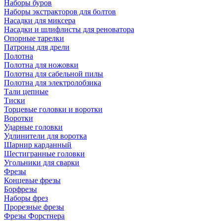
Наборы буров
Наборы экстракторов для болтов
Насадки для миксера
Насадки и шлифлисты для реноватора
Опорные тарелки
Патроны для дрели
Полотна
Полотна для ножовки
Полотна для сабельной пилы
Полотна для электролобзика
Тали цепные
Тиски
Торцевые головки и воротки
Воротки
Ударные головки
Удлинители для воротка
Шарнир карданный
Шестигранные головки
Угольники для сварки
Фрезы
Концевые фрезы
Борфрезы
Наборы фрез
Прорезные фрезы
Фрезы Форстнера