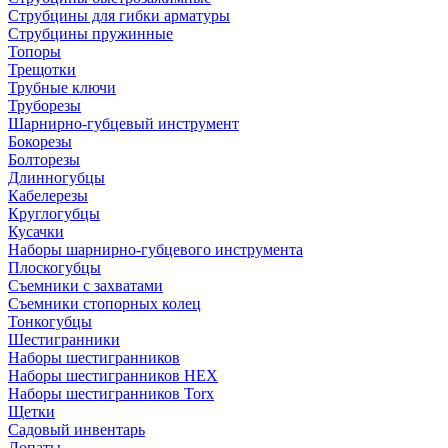
Струбцины для гибки арматуры
Струбцины пружинные
Топоры
Трещотки
Трубные ключи
Труборезы
Шарнирно-губцевый инструмент
Бокорезы
Болторезы
Длинногубцы
Кабелерезы
Круглогубцы
Кусачки
Наборы шарнирно-губцевого инструмента
Плоскогубцы
Съемники с захватами
Съемники стопорных колец
Тонкогубцы
Шестигранники
Наборы шестигранников
Наборы шестигранников HEX
Наборы шестигранников Torx
Щетки
Садовый инвентарь
Лопаты