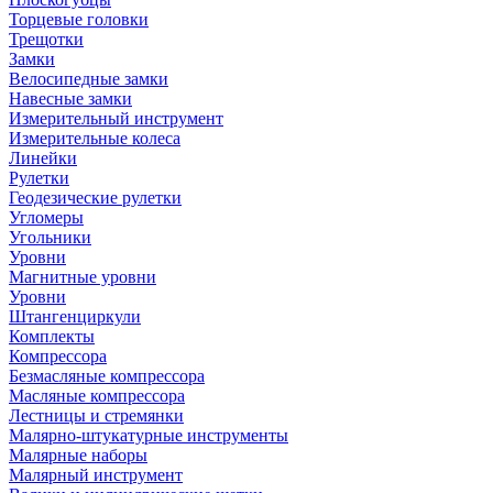
Торцевые головки
Трещотки
Замки
Велосипедные замки
Навесные замки
Измерительный инструмент
Измерительные колеса
Линейки
Рулетки
Геодезические рулетки
Угломеры
Угольники
Уровни
Магнитные уровни
Уровни
Штангенциркули
Комплекты
Компрессора
Безмасляные компрессора
Масляные компрессора
Лестницы и стремянки
Малярно-штукатурные инструменты
Малярные наборы
Малярный инструмент