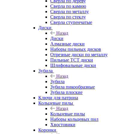
Сверла по дереву
Сверла по камню
Сверла по металлу
Сверла по стеклу
Сверла ступенчатые
Диски
Назад
Диски
Алмазные диски
Наборы пильных дисков
Отрезные диски по металлу
Пильные TCT диски
Шлифовальные диски
Зубила
Назад
Зубила
Зубила пикообразные
Зубила плоские
Ключи для патрона
Кольцевые пилы
Назад
Кольцевые пилы
Наборы кольцевых пил
Хвостовики
Коронки