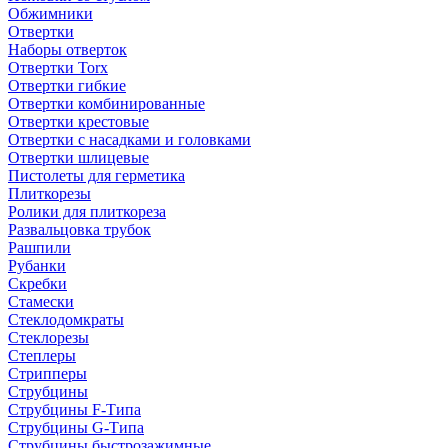
Обжимники
Отвертки
Наборы отверток
Отвертки Torx
Отвертки гибкие
Отвертки комбинированные
Отвертки крестовые
Отвертки с насадками и головками
Отвертки шлицевые
Пистолеты для герметика
Плиткорезы
Ролики для плиткореза
Развальцовка трубок
Рашпили
Рубанки
Скребки
Стамески
Стеклодомкраты
Стеклорезы
Степлеры
Стрипперы
Струбцины
Струбцины F-Типа
Струбцины G-Типа
Струбцины быстрозажимные