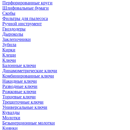
Перфорированные круги
Шлифовальные бумаги
Скобы
Фильтры для пылесоса
Ручной инструмент
Гвоздодеры
Дыроколы
Заклепочники
Зубила
Кирки
Клещи
Ключи
Балонные ключи
Динамометрические ключи
Комбинированные ключи
Накидные ключи
Разводные ключи
Рожковые ключи
Торцевые ключи
Трещоточные ключи
Универсальные ключи
Кувалды
Молотки
Безынерционные молотки
Киянки