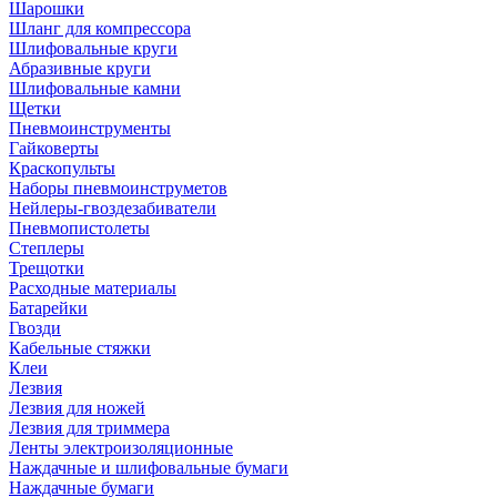
Шарошки
Шланг для компрессора
Шлифовальные круги
Абразивные круги
Шлифовальные камни
Щетки
Пневмоинструменты
Гайковерты
Краскопульты
Наборы пневмоинструметов
Нейлеры-гвоздезабиватели
Пневмопистолеты
Степлеры
Трещотки
Расходные материалы
Батарейки
Гвозди
Кабельные стяжки
Клеи
Лезвия
Лезвия для ножей
Лезвия для триммера
Ленты электроизоляционные
Наждачные и шлифовальные бумаги
Наждачные бумаги