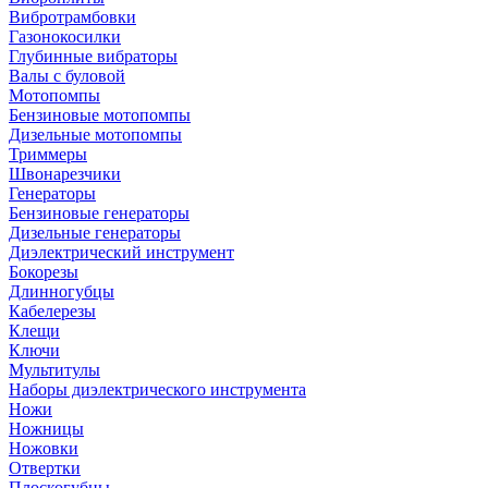
Вибротрамбовки
Газонокосилки
Глубинные вибраторы
Валы с буловой
Мотопомпы
Бензиновые мотопомпы
Дизельные мотопомпы
Триммеры
Швонарезчики
Генераторы
Бензиновые генераторы
Дизельные генераторы
Диэлектрический инструмент
Бокорезы
Длинногубцы
Кабелерезы
Клещи
Ключи
Мультитулы
Наборы диэлектрического инструмента
Ножи
Ножницы
Ножовки
Отвертки
Плоскогубцы