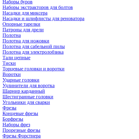
Наборы буров
Наборы экстракторов для болтов
Насадки для миксера
Насадки и шлифлисты для реноватора
Опорные тарелки
Патроны для дрели
Полотна
Полотна для ножовки
Полотна для сабельной пилы
Полотна для электролобзика
Тали цепные
Тиски
Торцевые головки и воротки
Воротки
Ударные головки
Удлинители для воротка
Шарнир карданный
Шестигранные головки
Угольники для сварки
Фрезы
Концевые фрезы
Борфрезы
Наборы фрез
Прорезные фрезы
Фрезы Форстнера