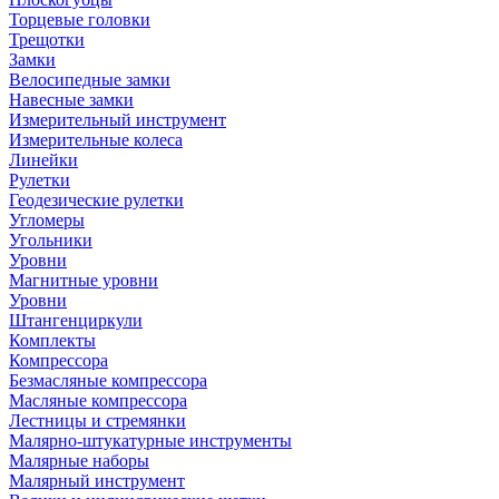
Торцевые головки
Трещотки
Замки
Велосипедные замки
Навесные замки
Измерительный инструмент
Измерительные колеса
Линейки
Рулетки
Геодезические рулетки
Угломеры
Угольники
Уровни
Магнитные уровни
Уровни
Штангенциркули
Комплекты
Компрессора
Безмасляные компрессора
Масляные компрессора
Лестницы и стремянки
Малярно-штукатурные инструменты
Малярные наборы
Малярный инструмент