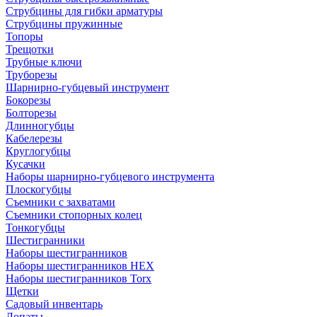
Струбцины для гибки арматуры
Струбцины пружинные
Топоры
Трещотки
Трубные ключи
Труборезы
Шарнирно-губцевый инструмент
Бокорезы
Болторезы
Длинногубцы
Кабелерезы
Круглогубцы
Кусачки
Наборы шарнирно-губцевого инструмента
Плоскогубцы
Съемники с захватами
Съемники стопорных колец
Тонкогубцы
Шестигранники
Наборы шестигранников
Наборы шестигранников HEX
Наборы шестигранников Torx
Щетки
Садовый инвентарь
Лопаты