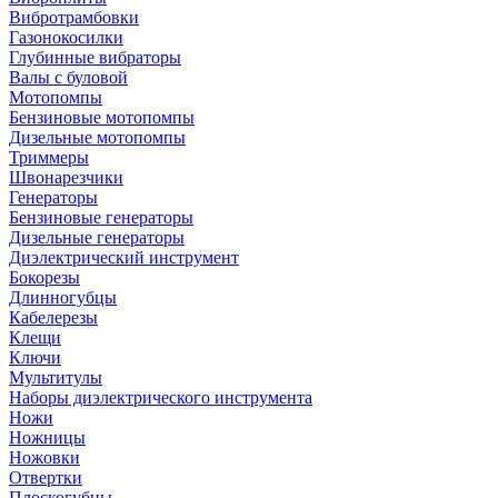
Вибротрамбовки
Газонокосилки
Глубинные вибраторы
Валы с буловой
Мотопомпы
Бензиновые мотопомпы
Дизельные мотопомпы
Триммеры
Швонарезчики
Генераторы
Бензиновые генераторы
Дизельные генераторы
Диэлектрический инструмент
Бокорезы
Длинногубцы
Кабелерезы
Клещи
Ключи
Мультитулы
Наборы диэлектрического инструмента
Ножи
Ножницы
Ножовки
Отвертки
Плоскогубцы