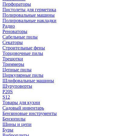
Перфораторы
Пистолеты для герметика
Полировальные машины
Полировальные накладки
Радио
Реноваторы
Сабельные пилы
Секаторы
Строительные фены
Торцовочные пилы
Трещотки
Триммеры
Цепные пилы
Циркулярные пилы
Шлифовальные машины
Шуруповерты
P20S
S12
Товары для кухни
Садовый инвентарь
Бензиновые инструменты
Бензопилы
Шины и цепи
Буры
Виброплиты