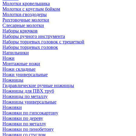
Молотки кровельщика
Молотки с круглым бойком
Молотки-гвоздодеры
Рихтовочные молотки
Слесарные молотки
Наборы крючков
Наборы ручного инструмента
Наборы торцевых головок с трещеткой
Наборы торцевых головок
Напильники
Ножи
Монтажные ножи
Ножи складные
Ножи универсальные
Ножницы
Гидравлические ручные ножницы
Ножницы для ПВХ труб
Ножницы по металлу
Ножницы универсальные
Ножовки
Ножовки по гипсокартону
Ножовки по дереву
Ножовки по металлу
Ножовки по пенобетону
Ножовки со стуслом