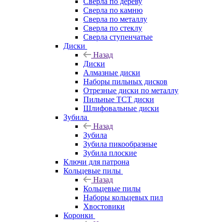
Сверла по дереву
Сверла по камню
Сверла по металлу
Сверла по стеклу
Сверла ступенчатые
Диски
Назад
Диски
Алмазные диски
Наборы пильных дисков
Отрезные диски по металлу
Пильные TCT диски
Шлифовальные диски
Зубила
Назад
Зубила
Зубила пикообразные
Зубила плоские
Ключи для патрона
Кольцевые пилы
Назад
Кольцевые пилы
Наборы кольцевых пил
Хвостовики
Коронки