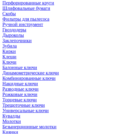
Перфорированные круги
Шлифовальные бумаги
Скобы
Фильтры для пылесоса
Ручной инструмент
Гвоздодеры
Дыроколы
Заклепочники
Зубила
Кирки
Клещи
Ключи
Балонные ключи
Динамометрические ключи
Комбинированные ключи
Накидные ключи
Разводные ключи
Рожковые ключи
Торцевые ключи
Трещоточные ключи
Универсальные ключи
Кувалды
Молотки
Безынерционные молотки
Киянки