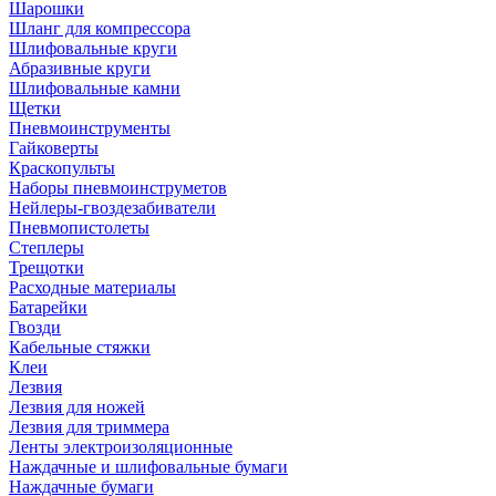
Шарошки
Шланг для компрессора
Шлифовальные круги
Абразивные круги
Шлифовальные камни
Щетки
Пневмоинструменты
Гайковерты
Краскопульты
Наборы пневмоинструметов
Нейлеры-гвоздезабиватели
Пневмопистолеты
Степлеры
Трещотки
Расходные материалы
Батарейки
Гвозди
Кабельные стяжки
Клеи
Лезвия
Лезвия для ножей
Лезвия для триммера
Ленты электроизоляционные
Наждачные и шлифовальные бумаги
Наждачные бумаги