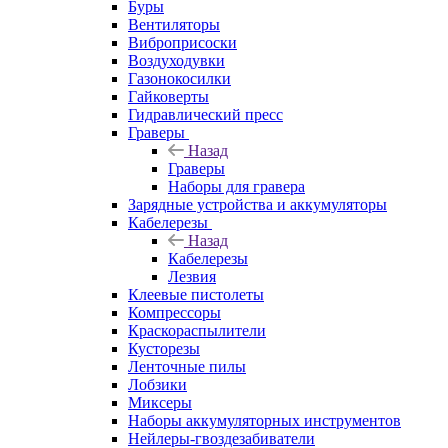
Буры
Вентиляторы
Виброприсоски
Воздуходувки
Газонокосилки
Гайковерты
Гидравлический пресс
Граверы
Назад
Граверы
Наборы для гравера
Зарядные устройства и аккумуляторы
Кабелерезы
Назад
Кабелерезы
Лезвия
Клеевые пистолеты
Компрессоры
Краскораспылители
Кусторезы
Ленточные пилы
Лобзики
Миксеры
Наборы аккумуляторных инструментов
Нейлеры-гвоздезабиватели