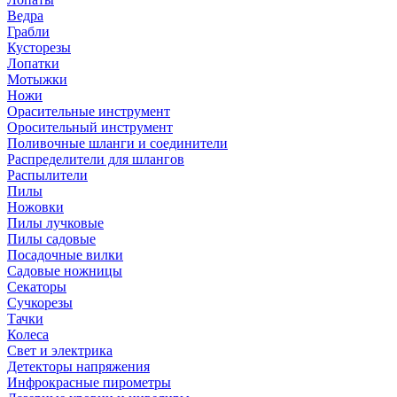
Ведра
Грабли
Кусторезы
Лопатки
Мотыжки
Ножи
Орасительные инструмент
Оросительный инструмент
Поливочные шланги и соединители
Распределители для шлангов
Распылители
Пилы
Ножовки
Пилы лучковые
Пилы садовые
Посадочные вилки
Садовые ножницы
Секаторы
Сучкорезы
Тачки
Колеса
Свет и электрика
Детекторы напряжения
Инфрокрасные пирометры