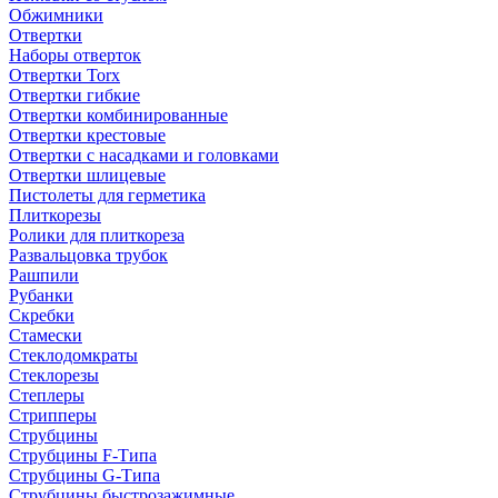
Обжимники
Отвертки
Наборы отверток
Отвертки Torx
Отвертки гибкие
Отвертки комбинированные
Отвертки крестовые
Отвертки с насадками и головками
Отвертки шлицевые
Пистолеты для герметика
Плиткорезы
Ролики для плиткореза
Развальцовка трубок
Рашпили
Рубанки
Скребки
Стамески
Стеклодомкраты
Стеклорезы
Степлеры
Стрипперы
Струбцины
Струбцины F-Типа
Струбцины G-Типа
Струбцины быстрозажимные