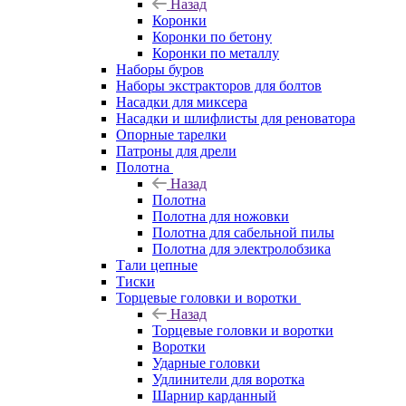
Назад
Коронки
Коронки по бетону
Коронки по металлу
Наборы буров
Наборы экстракторов для болтов
Насадки для миксера
Насадки и шлифлисты для реноватора
Опорные тарелки
Патроны для дрели
Полотна
Назад
Полотна
Полотна для ножовки
Полотна для сабельной пилы
Полотна для электролобзика
Тали цепные
Тиски
Торцевые головки и воротки
Назад
Торцевые головки и воротки
Воротки
Ударные головки
Удлинители для воротка
Шарнир карданный