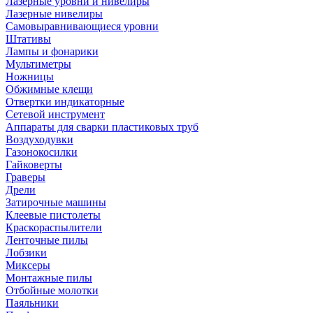
Лазерные уровни и нивелиры
Лазерные нивелиры
Самовыравнивающиеся уровни
Штативы
Лампы и фонарики
Мультиметры
Ножницы
Обжимные клещи
Отвертки индикаторные
Сетевой инструмент
Аппараты для сварки пластиковых труб
Воздуходувки
Газонокосилки
Гайковерты
Граверы
Дрели
Затирочные машины
Клеевые пистолеты
Краскораспылители
Ленточные пилы
Лобзики
Миксеры
Монтажные пилы
Отбойные молотки
Паяльники