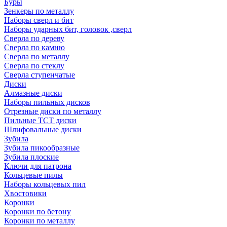
Буры
Зенкеры по металлу
Наборы сверл и бит
Наборы ударных бит, головок ,сверл
Сверла по дереву
Сверла по камню
Сверла по металлу
Сверла по стеклу
Сверла ступенчатые
Диски
Алмазные диски
Наборы пильных дисков
Отрезные диски по металлу
Пильные TCT диски
Шлифовальные диски
Зубила
Зубила пикообразные
Зубила плоские
Ключи для патрона
Кольцевые пилы
Наборы кольцевых пил
Хвостовики
Коронки
Коронки по бетону
Коронки по металлу