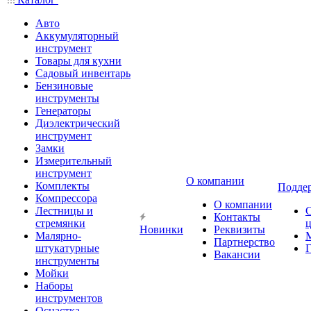
Авто
Аккумуляторный
инструмент
Товары для кухни
Садовый инвентарь
Бензиновые
инструменты
Генераторы
Диэлектрический
инструмент
Замки
Измерительный
инструмент
О компании
Комплекты
Подде
Компрессора
О компании
Лестницы и
Контакты
стремянки
Новинки
Реквизиты
Малярно-
Партнерство
штукатурные
Г
Вакансии
инструменты
Мойки
Наборы
инструментов
Оснастка