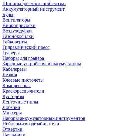
Шприцы для масляной смазки
Аккумуляторный инструмент
Буры
Вентиляторы
Виброприсоски
Воздуходувки
Газонокосилки
Гайковерты
Гидравлический пресс
Граверы
Наборы для гравера
Зарядные устройства и аккумуляторы
Кабелерезы
Лезвия
Клеевые пистолеты
Компрессоры
Краскораспылители
Кусторезы
Ленточные пилы
Лобзики
Миксеры
Наборы аккумуляторных инструментов
Нейлеры-гвоздезабиватели
Отвертки
Паяльники