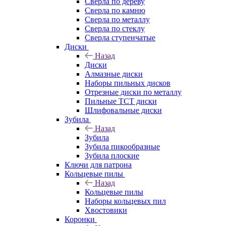
Сверла по дереву
Сверла по камню
Сверла по металлу
Сверла по стеклу
Сверла ступенчатые
Диски
Назад
Диски
Алмазные диски
Наборы пильных дисков
Отрезные диски по металлу
Пильные TCT диски
Шлифовальные диски
Зубила
Назад
Зубила
Зубила пикообразные
Зубила плоские
Ключи для патрона
Кольцевые пилы
Назад
Кольцевые пилы
Наборы кольцевых пил
Хвостовики
Коронки