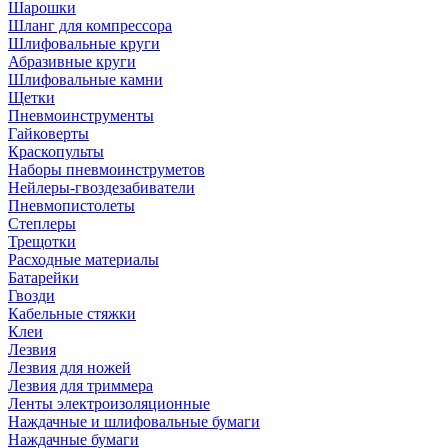
Шарошки
Шланг для компрессора
Шлифовальные круги
Абразивные круги
Шлифовальные камни
Щетки
Пневмоинструменты
Гайковерты
Краскопульты
Наборы пневмоинструметов
Нейлеры-гвоздезабиватели
Пневмопистолеты
Степлеры
Трещотки
Расходные материалы
Батарейки
Гвозди
Кабельные стяжки
Клеи
Лезвия
Лезвия для ножей
Лезвия для триммера
Ленты электроизоляционные
Наждачные и шлифовальные бумаги
Наждачные бумаги