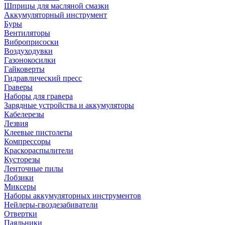
Шприцы для масляной смазки
Аккумуляторный инструмент
Буры
Вентиляторы
Виброприсоски
Воздуходувки
Газонокосилки
Гайковерты
Гидравлический пресс
Граверы
Наборы для гравера
Зарядные устройства и аккумуляторы
Кабелерезы
Лезвия
Клеевые пистолеты
Компрессоры
Краскораспылители
Кусторезы
Ленточные пилы
Лобзики
Миксеры
Наборы аккумуляторных инструментов
Нейлеры-гвоздезабиватели
Отвертки
Паяльники