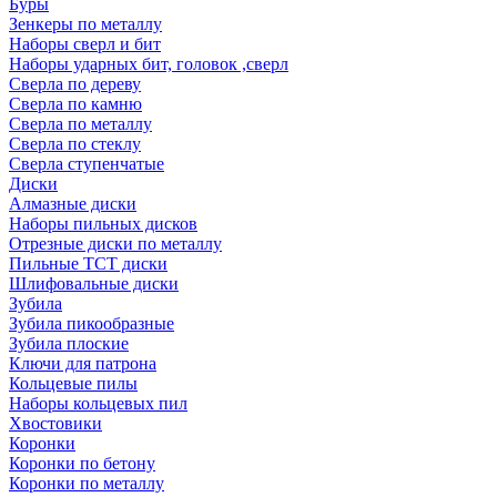
Буры
Зенкеры по металлу
Наборы сверл и бит
Наборы ударных бит, головок ,сверл
Сверла по дереву
Сверла по камню
Сверла по металлу
Сверла по стеклу
Сверла ступенчатые
Диски
Алмазные диски
Наборы пильных дисков
Отрезные диски по металлу
Пильные TCT диски
Шлифовальные диски
Зубила
Зубила пикообразные
Зубила плоские
Ключи для патрона
Кольцевые пилы
Наборы кольцевых пил
Хвостовики
Коронки
Коронки по бетону
Коронки по металлу