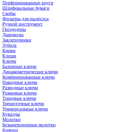
Перфорированные круги
Шлифовальные бумаги
Скобы
Фильтры для пылесоса
Ручной инструмент
Гвоздодеры
Дыроколы
Заклепочники
Зубила
Кирки
Клещи
Ключи
Балонные ключи
Динамометрические ключи
Комбинированные ключи
Накидные ключи
Разводные ключи
Рожковые ключи
Торцевые ключи
Трещоточные ключи
Универсальные ключи
Кувалды
Молотки
Безынерционные молотки
Киянки