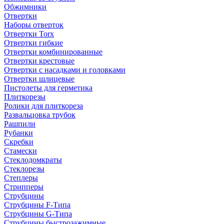
Обжимники
Отвертки
Наборы отверток
Отвертки Torx
Отвертки гибкие
Отвертки комбинированные
Отвертки крестовые
Отвертки с насадками и головками
Отвертки шлицевые
Пистолеты для герметика
Плиткорезы
Ролики для плиткореза
Развальцовка трубок
Рашпили
Рубанки
Скребки
Стамески
Стеклодомкраты
Стеклорезы
Степлеры
Стрипперы
Струбцины
Струбцины F-Типа
Струбцины G-Типа
Струбцины быстрозажимные