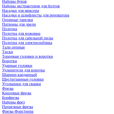
Наборы буров
Наборы экстракторов для болтов
Насадки для миксера
Насадки и шлифлисты для реноватора
Опорные тарелки
Патроны для дрели
Полотна
Полотна для ножовки
Полотна для сабельной пилы
Полотна для электролобзика
Тали цепные
Тиски
Торцевые головки и воротки
Воротки
Ударные головки
Удлинители для воротка
Шарнир карданный
Шестигранные головки
Угольники для сварки
Фрезы
Концевые фрезы
Борфрезы
Наборы фрез
Прорезные фрезы
Фрезы Форстнера