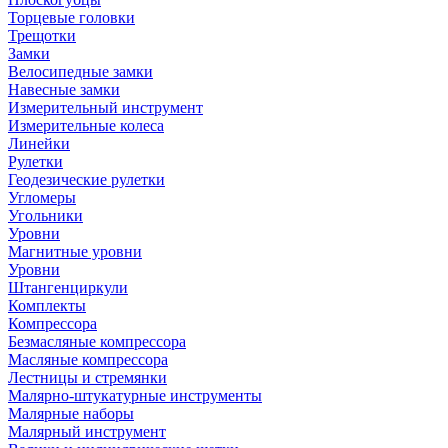
Торцевые головки
Трещотки
Замки
Велосипедные замки
Навесные замки
Измерительный инструмент
Измерительные колеса
Линейки
Рулетки
Геодезические рулетки
Угломеры
Угольники
Уровни
Магнитные уровни
Уровни
Штангенциркули
Комплекты
Компрессора
Безмасляные компрессора
Масляные компрессора
Лестницы и стремянки
Малярно-штукатурные инструменты
Малярные наборы
Малярный инструмент