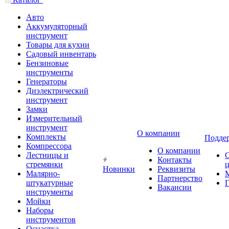
Авто
Аккумуляторный
инструмент
Товары для кухни
Садовый инвентарь
Бензиновые
инструменты
Генераторы
Диэлектрический
инструмент
Замки
Измерительный
инструмент
О компании
Комплекты
Подде
Компрессора
О компании
Лестницы и
Контакты
стремянки
Новинки
Реквизиты
Малярно-
Партнерство
штукатурные
Г
Вакансии
инструменты
Мойки
Наборы
инструментов
Оснастка