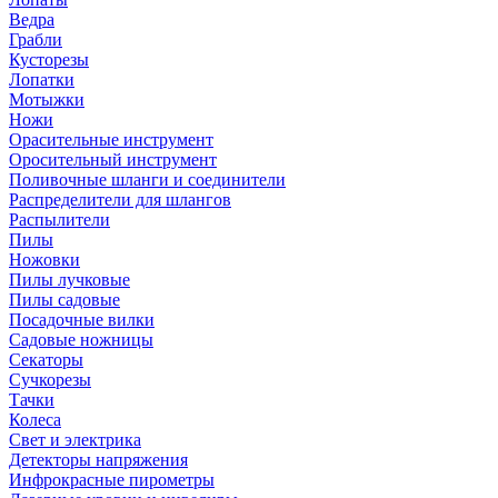
Ведра
Грабли
Кусторезы
Лопатки
Мотыжки
Ножи
Орасительные инструмент
Оросительный инструмент
Поливочные шланги и соединители
Распределители для шлангов
Распылители
Пилы
Ножовки
Пилы лучковые
Пилы садовые
Посадочные вилки
Садовые ножницы
Секаторы
Сучкорезы
Тачки
Колеса
Свет и электрика
Детекторы напряжения
Инфрокрасные пирометры