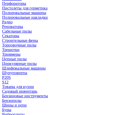
Перфораторы
Пистолеты для герметика
Полировальные машины
Полировальные накладки
Радио
Реноваторы
Сабельные пилы
Секаторы
Строительные фены
Торцовочные пилы
Трещотки
Триммеры
Цепные пилы
Циркулярные пилы
Шлифовальные машины
Шуруповерты
P20S
S12
Товары для кухни
Садовый инвентарь
Бензиновые инструменты
Бензопилы
Шины и цепи
Буры
Виброплиты