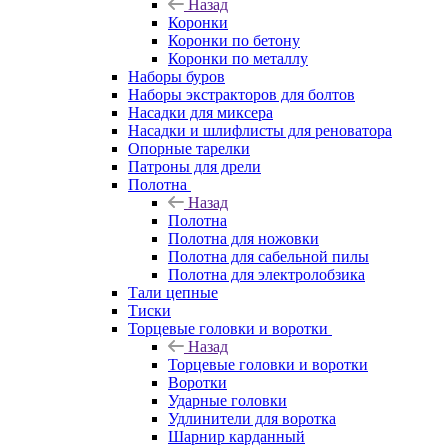
Назад
Коронки
Коронки по бетону
Коронки по металлу
Наборы буров
Наборы экстракторов для болтов
Насадки для миксера
Насадки и шлифлисты для реноватора
Опорные тарелки
Патроны для дрели
Полотна
Назад
Полотна
Полотна для ножовки
Полотна для сабельной пилы
Полотна для электролобзика
Тали цепные
Тиски
Торцевые головки и воротки
Назад
Торцевые головки и воротки
Воротки
Ударные головки
Удлинители для воротка
Шарнир карданный