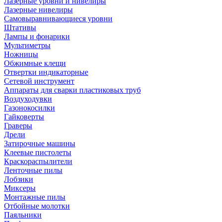
Лазерные уровни и нивелиры
Лазерные нивелиры
Самовыравнивающиеся уровни
Штативы
Лампы и фонарики
Мультиметры
Ножницы
Обжимные клещи
Отвертки индикаторные
Сетевой инструмент
Аппараты для сварки пластиковых труб
Воздуходувки
Газонокосилки
Гайковерты
Граверы
Дрели
Затирочные машины
Клеевые пистолеты
Краскораспылители
Ленточные пилы
Лобзики
Миксеры
Монтажные пилы
Отбойные молотки
Паяльники