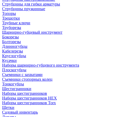
Струбцины для гибки арматуры
Струбцины пружинные
Топоры
Трещотки
Трубные ключи
Труборезы
Шарнирно-губцевый инструмент
Бокорезы
Болторезы
Длинногубцы
Кабелерезы
Круглогубцы
Кусачки
Наборы шарнирно-губцевого инструмента
Плоскогубцы
Съемники с захватами
Съемники стопорных колец
Тонкогубцы
Шестигранники
Наборы шестигранников
Наборы шестигранников HEX
Наборы шестигранников Torx
Щетки
Садовый инвентарь
Лопаты