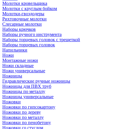
Молотки кровельщика
Молотки с круглым бойком
Молотки-гвоздодеры
Рихтовочные молотки
Слесарные молотки
Наборы крючков
Наборы ручного инструмента
Наборы торцевых головок с трещеткой
Наборы торцевых головок
Напильники
Ножи
Монтажные ножи
Ножи складные
Ножи универсальные
Ножницы
Гидравлические ручные ножницы
Ножницы для ПВХ труб
Ножницы по металлу
Ножницы универсальные
Ножовки
Ножовки по гипсокартону
Ножовки по дереву
Ножовки по металлу
Ножовки по пенобетону
Ножовки со стуслом