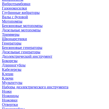
Вибротрамбовки
Газонокосилки
Глубинные вибраторы
Валы с буловой
Мотопомпы
Бензиновые мотопомпы
Дизельные мотопомпы
Триммеры
Швонарезчики
Генераторы
Бензиновые генераторы
Дизельные генераторы
Диэлектрический инструмент
Бокорезы
Длинногубцы
Кабелерезы
Клещи
Ключи
Мультитулы
Наборы диэлектрического инструмента
Ножи
Ножницы
Ножовки
Отвертки
Плоскогубцы