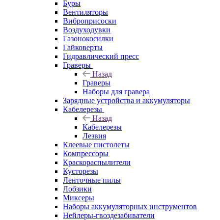
Буры
Вентиляторы
Виброприсоски
Воздуходувки
Газонокосилки
Гайковерты
Гидравлический пресс
Граверы
Назад
Граверы
Наборы для гравера
Зарядные устройства и аккумуляторы
Кабелерезы
Назад
Кабелерезы
Лезвия
Клеевые пистолеты
Компрессоры
Краскораспылители
Кусторезы
Ленточные пилы
Лобзики
Миксеры
Наборы аккумуляторных инструментов
Нейлеры-гвоздезабиватели