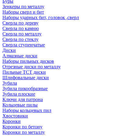
Буры
Зенкеры по металлу
Наборы сверл и бит
Наборы ударных бит, головок ,сверл
Сверла по дереву
Сверла по камню
Сверла по металлу
Сверла по стеклу
Сверла ступенчатые
Диски
Алмазные диски
Наборы пильных дисков
Отрезные диски по металлу
Пильные TCT диски
Шлифовальные диски
Зубила
Зубила пикообразные
Зубила плоские
Ключи для патрона
Кольцевые пилы
Наборы кольцевых пил
Хвостовики
Коронки
Коронки по бетону
Коронки по металлу