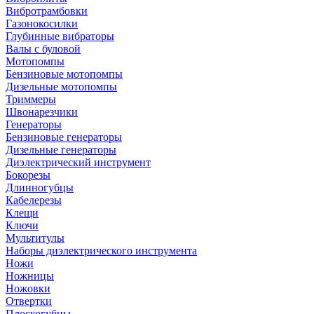
Вибротрамбовки
Газонокосилки
Глубинные вибраторы
Валы с буловой
Мотопомпы
Бензиновые мотопомпы
Дизельные мотопомпы
Триммеры
Швонарезчики
Генераторы
Бензиновые генераторы
Дизельные генераторы
Диэлектрический инструмент
Бокорезы
Длинногубцы
Кабелерезы
Клещи
Ключи
Мультитулы
Наборы диэлектрического инструмента
Ножи
Ножницы
Ножовки
Отвертки
Плоскогубцы