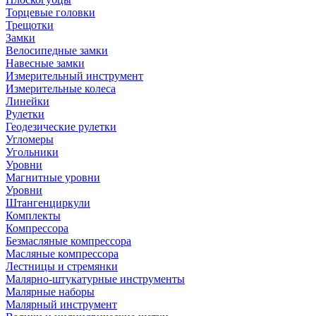
Торцевые головки
Трещотки
Замки
Велосипедные замки
Навесные замки
Измерительный инструмент
Измерительные колеса
Линейки
Рулетки
Геодезические рулетки
Угломеры
Угольники
Уровни
Магнитные уровни
Уровни
Штангенциркули
Комплекты
Компрессора
Безмасляные компрессора
Масляные компрессора
Лестницы и стремянки
Малярно-штукатурные инструменты
Малярные наборы
Малярный инструмент