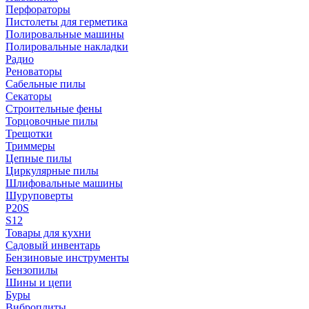
Перфораторы
Пистолеты для герметика
Полировальные машины
Полировальные накладки
Радио
Реноваторы
Сабельные пилы
Секаторы
Строительные фены
Торцовочные пилы
Трещотки
Триммеры
Цепные пилы
Циркулярные пилы
Шлифовальные машины
Шуруповерты
P20S
S12
Товары для кухни
Садовый инвентарь
Бензиновые инструменты
Бензопилы
Шины и цепи
Буры
Виброплиты