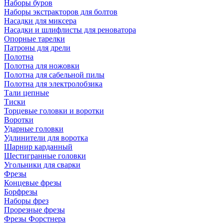
Наборы буров
Наборы экстракторов для болтов
Насадки для миксера
Насадки и шлифлисты для реноватора
Опорные тарелки
Патроны для дрели
Полотна
Полотна для ножовки
Полотна для сабельной пилы
Полотна для электролобзика
Тали цепные
Тиски
Торцевые головки и воротки
Воротки
Ударные головки
Удлинители для воротка
Шарнир карданный
Шестигранные головки
Угольники для сварки
Фрезы
Концевые фрезы
Борфрезы
Наборы фрез
Прорезные фрезы
Фрезы Форстнера