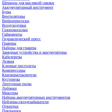
Шприцы для масляной смазки
Аккумуляторный инструмент
Буры
Вентиляторы
Виброприсоски
Воздуходувки
Газонокосилки
Гайковерты
Гидравлический пресс
Граверы
Наборы для гравера
Зарядные устройства и аккумуляторы
Кабелерезы
Лезвия
Клеевые пистолеты
Компрессоры
Краскораспылители
Кусторезы
Ленточные пилы
Лобзики
Миксеры
Наборы аккумуляторных инструментов
Нейлеры-гвоздезабиватели
Отвертки
Паяльники