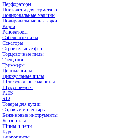
Перфораторы
Пистолеты для герметика
Полировальные машины
Полировальные накладки
Радио
Реноваторы
Сабельные пилы
Секаторы
Строительные фены
Торцовочные пилы
Трещотки
Триммеры
Цепные пилы
Циркулярные пилы
Шлифовальные машины
Шуруповерты
P20S
S12
Товары для кухни
Садовый инвентарь
Бензиновые инструменты
Бензопилы
Шины и цепи
Буры
Виброплиты