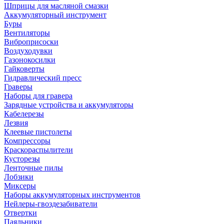
Шприцы для масляной смазки
Аккумуляторный инструмент
Буры
Вентиляторы
Виброприсоски
Воздуходувки
Газонокосилки
Гайковерты
Гидравлический пресс
Граверы
Наборы для гравера
Зарядные устройства и аккумуляторы
Кабелерезы
Лезвия
Клеевые пистолеты
Компрессоры
Краскораспылители
Кусторезы
Ленточные пилы
Лобзики
Миксеры
Наборы аккумуляторных инструментов
Нейлеры-гвоздезабиватели
Отвертки
Паяльники