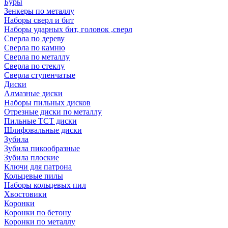
Буры
Зенкеры по металлу
Наборы сверл и бит
Наборы ударных бит, головок ,сверл
Сверла по дереву
Сверла по камню
Сверла по металлу
Сверла по стеклу
Сверла ступенчатые
Диски
Алмазные диски
Наборы пильных дисков
Отрезные диски по металлу
Пильные TCT диски
Шлифовальные диски
Зубила
Зубила пикообразные
Зубила плоские
Ключи для патрона
Кольцевые пилы
Наборы кольцевых пил
Хвостовики
Коронки
Коронки по бетону
Коронки по металлу