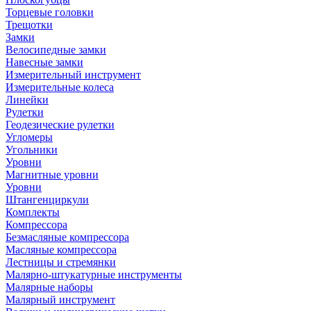
Торцевые головки
Трещотки
Замки
Велосипедные замки
Навесные замки
Измерительный инструмент
Измерительные колеса
Линейки
Рулетки
Геодезические рулетки
Угломеры
Угольники
Уровни
Магнитные уровни
Уровни
Штангенциркули
Комплекты
Компрессора
Безмасляные компрессора
Масляные компрессора
Лестницы и стремянки
Малярно-штукатурные инструменты
Малярные наборы
Малярный инструмент