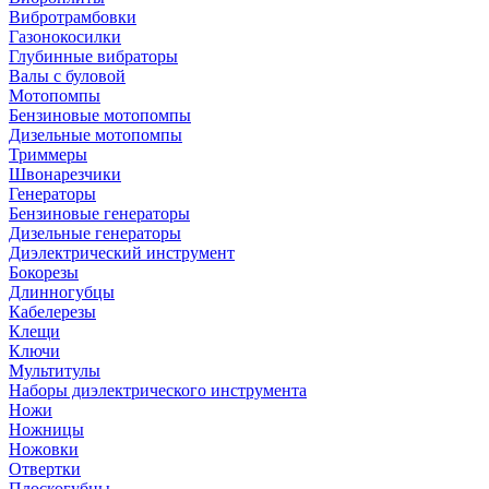
Вибротрамбовки
Газонокосилки
Глубинные вибраторы
Валы с буловой
Мотопомпы
Бензиновые мотопомпы
Дизельные мотопомпы
Триммеры
Швонарезчики
Генераторы
Бензиновые генераторы
Дизельные генераторы
Диэлектрический инструмент
Бокорезы
Длинногубцы
Кабелерезы
Клещи
Ключи
Мультитулы
Наборы диэлектрического инструмента
Ножи
Ножницы
Ножовки
Отвертки
Плоскогубцы