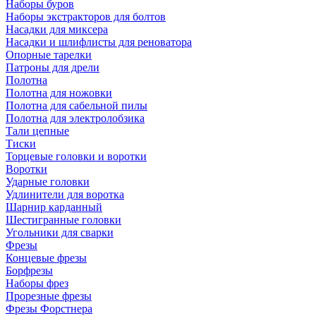
Наборы буров
Наборы экстракторов для болтов
Насадки для миксера
Насадки и шлифлисты для реноватора
Опорные тарелки
Патроны для дрели
Полотна
Полотна для ножовки
Полотна для сабельной пилы
Полотна для электролобзика
Тали цепные
Тиски
Торцевые головки и воротки
Воротки
Ударные головки
Удлинители для воротка
Шарнир карданный
Шестигранные головки
Угольники для сварки
Фрезы
Концевые фрезы
Борфрезы
Наборы фрез
Прорезные фрезы
Фрезы Форстнера