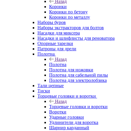
Назад
Коронки
Коронки по бетону
Коронки по металлу
Наборы буров
Наборы экстракторов для болтов
Насадки для миксера
Насадки и шлифлисты для реноватора
Опорные тарелки
Патроны для дрели
Полотна
Назад
Полотна
Полотна для ножовки
Полотна для сабельной пилы
Полотна для электролобзика
Тали цепные
Тиски
Торцевые головки и воротки
Назад
Торцевые головки и воротки
Воротки
Ударные головки
Удлинители для воротка
Шарнир карданный