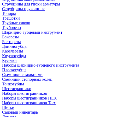
Струбцины для гибки арматуры
Струбцины пружинные
Топоры
Трещотки
Трубные ключи
Труборезы
Шарнирно-губцевый инструмент
Бокорезы
Болторезы
Длинногубцы
Кабелерезы
Круглогубцы
Кусачки
Наборы шарнирно-губцевого инструмента
Плоскогубцы
Съемники с захватами
Съемники стопорных колец
Тонкогубцы
Шестигранники
Наборы шестигранников
Наборы шестигранников HEX
Наборы шестигранников Torx
Щетки
Садовый инвентарь
Лопаты