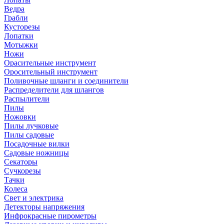
Ведра
Грабли
Кусторезы
Лопатки
Мотыжки
Ножи
Орасительные инструмент
Оросительный инструмент
Поливочные шланги и соединители
Распределители для шлангов
Распылители
Пилы
Ножовки
Пилы лучковые
Пилы садовые
Посадочные вилки
Садовые ножницы
Секаторы
Сучкорезы
Тачки
Колеса
Свет и электрика
Детекторы напряжения
Инфрокрасные пирометры