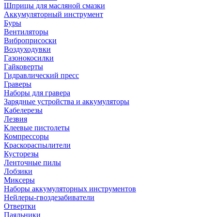
Шприцы для масляной смазки
Аккумуляторный инструмент
Буры
Вентиляторы
Виброприсоски
Воздуходувки
Газонокосилки
Гайковерты
Гидравлический пресс
Граверы
Наборы для гравера
Зарядные устройства и аккумуляторы
Кабелерезы
Лезвия
Клеевые пистолеты
Компрессоры
Краскораспылители
Кусторезы
Ленточные пилы
Лобзики
Миксеры
Наборы аккумуляторных инструментов
Нейлеры-гвоздезабиватели
Отвертки
Паяльники