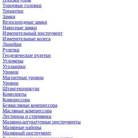
Торцевые головки
Трещотки
Замки
Велосипедные замки
Навесные замки
Измерительный инструмент
Измерительные колеса
Линейки
Рулетки
Геодезические рулетки
Угломеры
Угольники
Уровни
Магнитные уровни
Уровни
Штангенциркули
Комплекты
Компрессора
Безмасляные компрессора
Масляные компрессора
Лестницы и стремянки
Малярно-штукатурные инструменты
Малярные наборы
Малярный инструмент