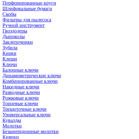
Перфорированные круги
Шлифовальные бумаги
Скобы
Фильтры для пылесоса
Ручной инструмент
Гвоздодеры
Дыроколы
Заклепочники
Зубила
Кирки
Клещи
Ключи
Балонные ключи
Динамометрические ключи
Комбинированные ключи
Накидные ключи
Разводные ключи
Рожковые ключи
Торцевые ключи
Трещоточные ключи
Универсальные ключи
Кувалды
Молотки
Безынерционные молотки
Киянки