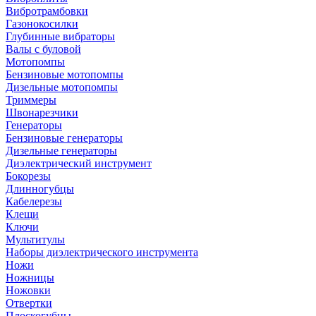
Вибротрамбовки
Газонокосилки
Глубинные вибраторы
Валы с буловой
Мотопомпы
Бензиновые мотопомпы
Дизельные мотопомпы
Триммеры
Швонарезчики
Генераторы
Бензиновые генераторы
Дизельные генераторы
Диэлектрический инструмент
Бокорезы
Длинногубцы
Кабелерезы
Клещи
Ключи
Мультитулы
Наборы диэлектрического инструмента
Ножи
Ножницы
Ножовки
Отвертки
Плоскогубцы