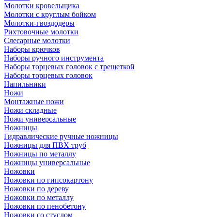
Молотки кровельщика
Молотки с круглым бойком
Молотки-гвоздодеры
Рихтовочные молотки
Слесарные молотки
Наборы крючков
Наборы ручного инструмента
Наборы торцевых головок с трещеткой
Наборы торцевых головок
Напильники
Ножи
Монтажные ножи
Ножи складные
Ножи универсальные
Ножницы
Гидравлические ручные ножницы
Ножницы для ПВХ труб
Ножницы по металлу
Ножницы универсальные
Ножовки
Ножовки по гипсокартону
Ножовки по дереву
Ножовки по металлу
Ножовки по пенобетону
Ножовки со стуслом