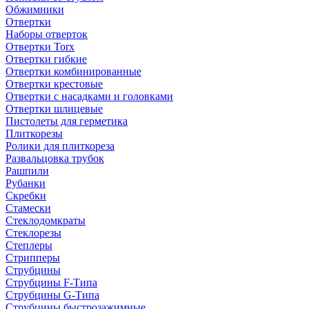
Обжимники
Отвертки
Наборы отверток
Отвертки Torx
Отвертки гибкие
Отвертки комбинированные
Отвертки крестовые
Отвертки с насадками и головками
Отвертки шлицевые
Пистолеты для герметика
Плиткорезы
Ролики для плиткореза
Развальцовка трубок
Рашпили
Рубанки
Скребки
Стамески
Стеклодомкраты
Стеклорезы
Степлеры
Стрипперы
Струбцины
Струбцины F-Типа
Струбцины G-Типа
Струбцины быстрозажимные