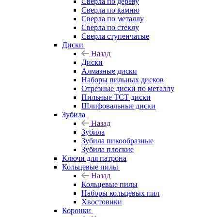
Сверла по дереву
Сверла по камню
Сверла по металлу
Сверла по стеклу
Сверла ступенчатые
Диски
Назад
Диски
Алмазные диски
Наборы пильных дисков
Отрезные диски по металлу
Пильные TCT диски
Шлифовальные диски
Зубила
Назад
Зубила
Зубила пикообразные
Зубила плоские
Ключи для патрона
Кольцевые пилы
Назад
Кольцевые пилы
Наборы кольцевых пил
Хвостовики
Коронки