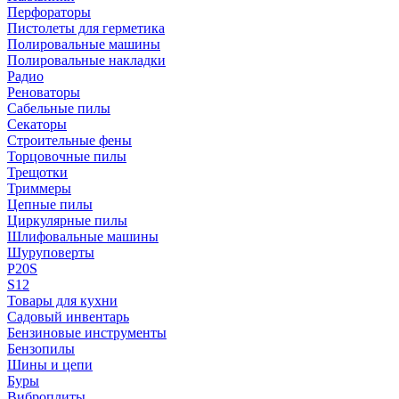
Перфораторы
Пистолеты для герметика
Полировальные машины
Полировальные накладки
Радио
Реноваторы
Сабельные пилы
Секаторы
Строительные фены
Торцовочные пилы
Трещотки
Триммеры
Цепные пилы
Циркулярные пилы
Шлифовальные машины
Шуруповерты
P20S
S12
Товары для кухни
Садовый инвентарь
Бензиновые инструменты
Бензопилы
Шины и цепи
Буры
Виброплиты