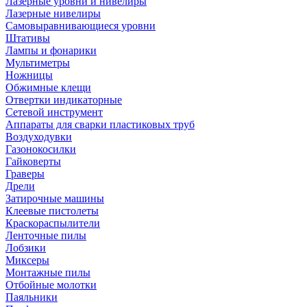
Лазерные уровни и нивелиры
Лазерные нивелиры
Самовыравнивающиеся уровни
Штативы
Лампы и фонарики
Мультиметры
Ножницы
Обжимные клещи
Отвертки индикаторные
Сетевой инструмент
Аппараты для сварки пластиковых труб
Воздуходувки
Газонокосилки
Гайковерты
Граверы
Дрели
Затирочные машины
Клеевые пистолеты
Краскораспылители
Ленточные пилы
Лобзики
Миксеры
Монтажные пилы
Отбойные молотки
Паяльники