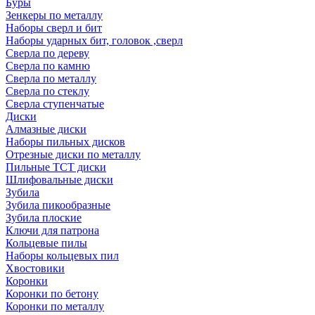
Буры
Зенкеры по металлу
Наборы сверл и бит
Наборы ударных бит, головок ,сверл
Сверла по дереву
Сверла по камню
Сверла по металлу
Сверла по стеклу
Сверла ступенчатые
Диски
Алмазные диски
Наборы пильных дисков
Отрезные диски по металлу
Пильные TCT диски
Шлифовальные диски
Зубила
Зубила пикообразные
Зубила плоские
Ключи для патрона
Кольцевые пилы
Наборы кольцевых пил
Хвостовики
Коронки
Коронки по бетону
Коронки по металлу