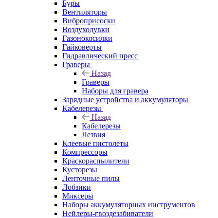
Буры
Вентиляторы
Виброприсоски
Воздуходувки
Газонокосилки
Гайковерты
Гидравлический пресс
Граверы
Назад
Граверы
Наборы для гравера
Зарядные устройства и аккумуляторы
Кабелерезы
Назад
Кабелерезы
Лезвия
Клеевые пистолеты
Компрессоры
Краскораспылители
Кусторезы
Ленточные пилы
Лобзики
Миксеры
Наборы аккумуляторных инструментов
Нейлеры-гвоздезабиватели