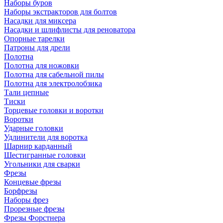
Наборы буров
Наборы экстракторов для болтов
Насадки для миксера
Насадки и шлифлисты для реноватора
Опорные тарелки
Патроны для дрели
Полотна
Полотна для ножовки
Полотна для сабельной пилы
Полотна для электролобзика
Тали цепные
Тиски
Торцевые головки и воротки
Воротки
Ударные головки
Удлинители для воротка
Шарнир карданный
Шестигранные головки
Угольники для сварки
Фрезы
Концевые фрезы
Борфрезы
Наборы фрез
Прорезные фрезы
Фрезы Форстнера