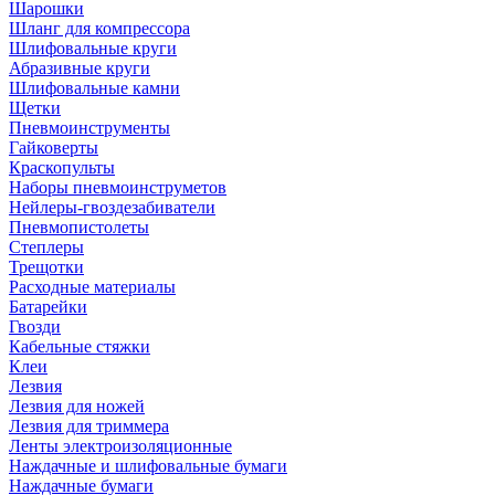
Шарошки
Шланг для компрессора
Шлифовальные круги
Абразивные круги
Шлифовальные камни
Щетки
Пневмоинструменты
Гайковерты
Краскопульты
Наборы пневмоинструметов
Нейлеры-гвоздезабиватели
Пневмопистолеты
Степлеры
Трещотки
Расходные материалы
Батарейки
Гвозди
Кабельные стяжки
Клеи
Лезвия
Лезвия для ножей
Лезвия для триммера
Ленты электроизоляционные
Наждачные и шлифовальные бумаги
Наждачные бумаги