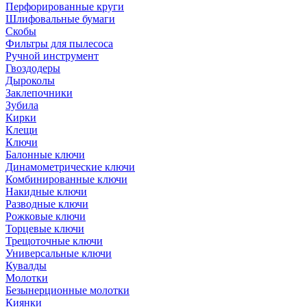
Перфорированные круги
Шлифовальные бумаги
Скобы
Фильтры для пылесоса
Ручной инструмент
Гвоздодеры
Дыроколы
Заклепочники
Зубила
Кирки
Клещи
Ключи
Балонные ключи
Динамометрические ключи
Комбинированные ключи
Накидные ключи
Разводные ключи
Рожковые ключи
Торцевые ключи
Трещоточные ключи
Универсальные ключи
Кувалды
Молотки
Безынерционные молотки
Киянки