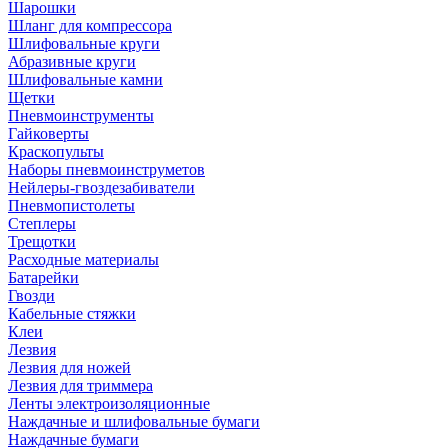
Шарошки
Шланг для компрессора
Шлифовальные круги
Абразивные круги
Шлифовальные камни
Щетки
Пневмоинструменты
Гайковерты
Краскопульты
Наборы пневмоинструметов
Нейлеры-гвоздезабиватели
Пневмопистолеты
Степлеры
Трещотки
Расходные материалы
Батарейки
Гвозди
Кабельные стяжки
Клеи
Лезвия
Лезвия для ножей
Лезвия для триммера
Ленты электроизоляционные
Наждачные и шлифовальные бумаги
Наждачные бумаги