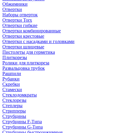
Обжимники
Отвертки
Наборы отверток
Отвертки Torx
Отвертки гибкие
Отвертки комбинированные
Отвертки крестовые
Отвертки с насадками и головками
Отвертки шлицевые
Пистолеты для герметика
Плиткорезы
Ролики для плиткореза
Развальцовка трубок
Рашпили
Рубанки
Скребки
Стамески
Стеклодомкраты
Стеклорезы
Степлеры
Стрипперы
Струбцины
Струбцины F-Типа
Струбцины G-Типа
Струбцины быстрозажимные