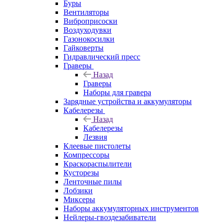
Буры
Вентиляторы
Виброприсоски
Воздуходувки
Газонокосилки
Гайковерты
Гидравлический пресс
Граверы
Назад
Граверы
Наборы для гравера
Зарядные устройства и аккумуляторы
Кабелерезы
Назад
Кабелерезы
Лезвия
Клеевые пистолеты
Компрессоры
Краскораспылители
Кусторезы
Ленточные пилы
Лобзики
Миксеры
Наборы аккумуляторных инструментов
Нейлеры-гвоздезабиватели