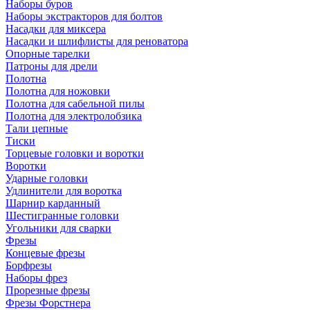
Наборы буров
Наборы экстракторов для болтов
Насадки для миксера
Насадки и шлифлисты для реноватора
Опорные тарелки
Патроны для дрели
Полотна
Полотна для ножовки
Полотна для сабельной пилы
Полотна для электролобзика
Тали цепные
Тиски
Торцевые головки и воротки
Воротки
Ударные головки
Удлинители для воротка
Шарнир карданный
Шестигранные головки
Угольники для сварки
Фрезы
Концевые фрезы
Борфрезы
Наборы фрез
Прорезные фрезы
Фрезы Форстнера