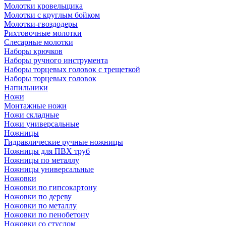
Молотки кровельщика
Молотки с круглым бойком
Молотки-гвоздодеры
Рихтовочные молотки
Слесарные молотки
Наборы крючков
Наборы ручного инструмента
Наборы торцевых головок с трещеткой
Наборы торцевых головок
Напильники
Ножи
Монтажные ножи
Ножи складные
Ножи универсальные
Ножницы
Гидравлические ручные ножницы
Ножницы для ПВХ труб
Ножницы по металлу
Ножницы универсальные
Ножовки
Ножовки по гипсокартону
Ножовки по дереву
Ножовки по металлу
Ножовки по пенобетону
Ножовки со стуслом