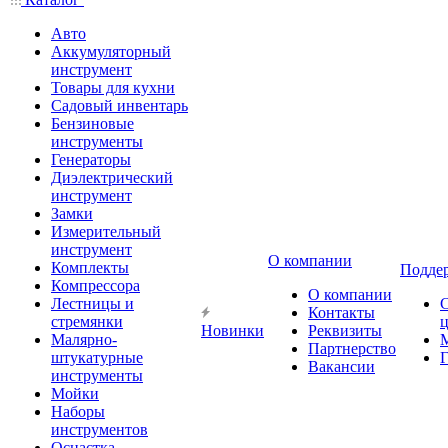
Авто
Аккумуляторный
инструмент
Товары для кухни
Садовый инвентарь
Бензиновые
инструменты
Генераторы
Диэлектрический
инструмент
Замки
Измерительный
инструмент
О компании
Комплекты
Подде
Компрессора
О компании
Лестницы и
Контакты
стремянки
Новинки
Реквизиты
Малярно-
Партнерство
штукатурные
Г
Вакансии
инструменты
Мойки
Наборы
инструментов
Оснастка