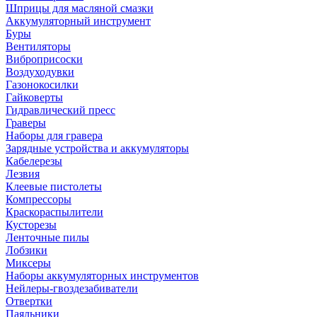
Шприцы для масляной смазки
Аккумуляторный инструмент
Буры
Вентиляторы
Виброприсоски
Воздуходувки
Газонокосилки
Гайковерты
Гидравлический пресс
Граверы
Наборы для гравера
Зарядные устройства и аккумуляторы
Кабелерезы
Лезвия
Клеевые пистолеты
Компрессоры
Краскораспылители
Кусторезы
Ленточные пилы
Лобзики
Миксеры
Наборы аккумуляторных инструментов
Нейлеры-гвоздезабиватели
Отвертки
Паяльники