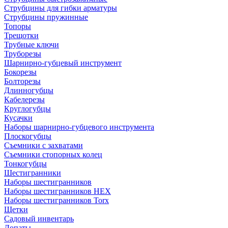
Струбцины для гибки арматуры
Струбцины пружинные
Топоры
Трещотки
Трубные ключи
Труборезы
Шарнирно-губцевый инструмент
Бокорезы
Болторезы
Длинногубцы
Кабелерезы
Круглогубцы
Кусачки
Наборы шарнирно-губцевого инструмента
Плоскогубцы
Съемники с захватами
Съемники стопорных колец
Тонкогубцы
Шестигранники
Наборы шестигранников
Наборы шестигранников HEX
Наборы шестигранников Torx
Щетки
Садовый инвентарь
Лопаты