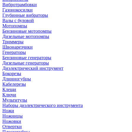
Вибротрамбовки
Газонокосилки
Глубинные вибраторы
Валы с буловой
Мотопомпы
Бензиновые мотопомпы
Дизельные мотопомпы
Триммеры
Швонарезчики
Генераторы
Бензиновые генераторы
Дизельные генераторы
Диэлектрический инструмент
Бокорезы
Длинногубцы
Кабелерезы
Клещи
Ключи
Мультитулы
Наборы диэлектрического инструмента
Ножи
Ножницы
Ножовки
Отвертки
Плоскогубцы