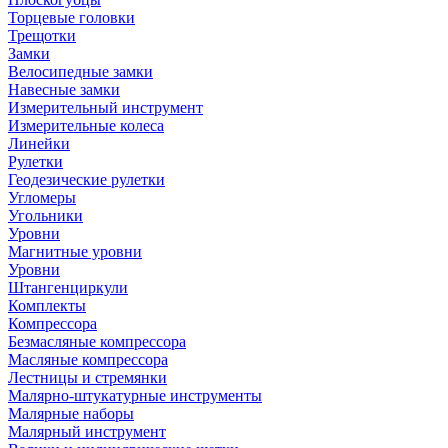
Торцевые головки
Трещотки
Замки
Велосипедные замки
Навесные замки
Измерительный инструмент
Измерительные колеса
Линейки
Рулетки
Геодезические рулетки
Угломеры
Угольники
Уровни
Магнитные уровни
Уровни
Штангенциркули
Комплекты
Компрессора
Безмасляные компрессора
Масляные компрессора
Лестницы и стремянки
Малярно-штукатурные инструменты
Малярные наборы
Малярный инструмент