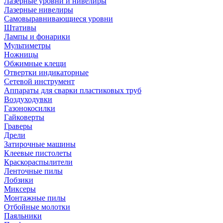
Лазерные уровни и нивелиры
Лазерные нивелиры
Самовыравнивающиеся уровни
Штативы
Лампы и фонарики
Мультиметры
Ножницы
Обжимные клещи
Отвертки индикаторные
Сетевой инструмент
Аппараты для сварки пластиковых труб
Воздуходувки
Газонокосилки
Гайковерты
Граверы
Дрели
Затирочные машины
Клеевые пистолеты
Краскораспылители
Ленточные пилы
Лобзики
Миксеры
Монтажные пилы
Отбойные молотки
Паяльники