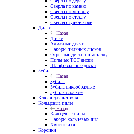
Сверла по дереву
Сверла по камню
Сверла по металлу
Сверла по стеклу
Сверла ступенчатые
Диски
Назад
Диски
Алмазные диски
Наборы пильных дисков
Отрезные диски по металлу
Пильные TCT диски
Шлифовальные диски
Зубила
Назад
Зубила
Зубила пикообразные
Зубила плоские
Ключи для патрона
Кольцевые пилы
Назад
Кольцевые пилы
Наборы кольцевых пил
Хвостовики
Коронки