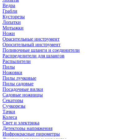
Ведра
Грабли
Кусторезы
Лопатки
Мотыжки
Ножи
Орасительные инструмент
Оросительный инструмент
Поливочные шланги и соединители
Распределители для шлангов
Распылители
Пилы
Ножовки
Пилы лучковые
Пилы садовые
Посадочные вилки
Садовые ножницы
Секаторы
Сучкорезы
Тачки
Колеса
Свет и электрика
Детекторы напряжения
Инфрокрасные пирометры