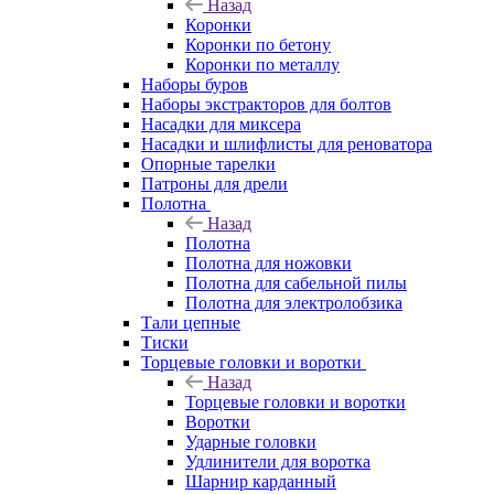
Назад
Коронки
Коронки по бетону
Коронки по металлу
Наборы буров
Наборы экстракторов для болтов
Насадки для миксера
Насадки и шлифлисты для реноватора
Опорные тарелки
Патроны для дрели
Полотна
Назад
Полотна
Полотна для ножовки
Полотна для сабельной пилы
Полотна для электролобзика
Тали цепные
Тиски
Торцевые головки и воротки
Назад
Торцевые головки и воротки
Воротки
Ударные головки
Удлинители для воротка
Шарнир карданный