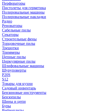
Перфораторы
Пистолеты для герметика
Полировальные машины
Полировальные накладки
Радио
Реноваторы
Сабельные пилы
Секаторы
Строительные фены
Торцовочные пилы
Трещотки
Триммеры
Цепные пилы
Циркулярные пилы
Шлифовальные машины
Шуруповерты
P20S
S12
Товары для кухни
Садовый инвентарь
Бензиновые инструменты
Бензопилы
Шины и цепи
Буры
Виброплиты