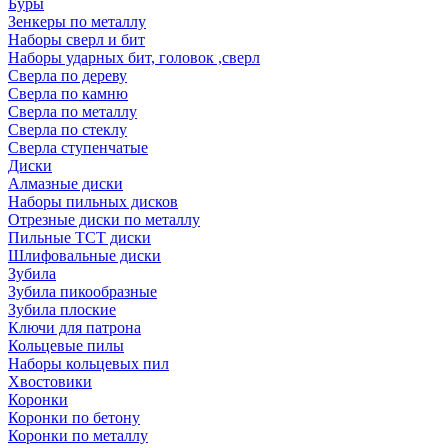
Буры
Зенкеры по металлу
Наборы сверл и бит
Наборы ударных бит, головок ,сверл
Сверла по дереву
Сверла по камню
Сверла по металлу
Сверла по стеклу
Сверла ступенчатые
Диски
Алмазные диски
Наборы пильных дисков
Отрезные диски по металлу
Пильные TCT диски
Шлифовальные диски
Зубила
Зубила пикообразные
Зубила плоские
Ключи для патрона
Кольцевые пилы
Наборы кольцевых пил
Хвостовики
Коронки
Коронки по бетону
Коронки по металлу