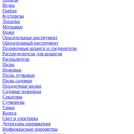
Ведра
Грабли
Кусторезы
Лопатки
Мотыжки
Ножи
Орасительные инструмент
Оросительный инструмент
Поливочные шланги и соединители
Распределители для шлангов
Распылители
Пилы
Ножовки
Пилы лучковые
Пилы садовые
Посадочные вилки
Садовые ножницы
Секаторы
Сучкорезы
Тачки
Колеса
Свет и электрика
Детекторы напряжения
Инфрокрасные пирометры