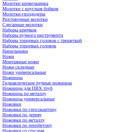
Молотки кровельщика
Молотки с круглым бойком
Молотки-гвоздодеры
Рихтовочные молотки
Слесарные молотки
Наборы крючков
Наборы ручного инструмента
Наборы торцевых головок с трещеткой
Наборы торцевых головок
Напильники
Ножи
Монтажные ножи
Ножи складные
Ножи универсальные
Ножницы
Гидравлические ручные ножницы
Ножницы для ПВХ труб
Ножницы по металлу
Ножницы универсальные
Ножовки
Ножовки по гипсокартону
Ножовки по дереву
Ножовки по металлу
Ножовки по пенобетону
Ножовки со стуслом