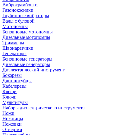
Вибротрамбовки
Газонокосилки
Глубинные вибраторы
Валы с буловой
Мотопомпы
Бензиновые мотопомпы
Дизельные мотопомпы
Триммеры
Швонарезчики
Генераторы
Бензиновые генераторы
Дизельные генераторы
Диэлектрический инструмент
Бокорезы
Длинногубцы
Кабелерезы
Клещи
Ключи
Мультитулы
Наборы диэлектрического инструмента
Ножи
Ножницы
Ножовки
Отвертки
Плоскогубцы