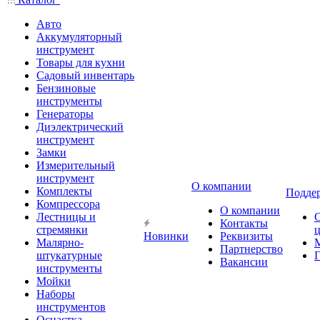
Авто
Аккумуляторный
инструмент
Товары для кухни
Садовый инвентарь
Бензиновые
инструменты
Генераторы
Диэлектрический
инструмент
Замки
Измерительный
инструмент
О компании
Комплекты
Подде
Компрессора
О компании
Лестницы и
Контакты
стремянки
Новинки
Реквизиты
Малярно-
Партнерство
штукатурные
Г
Вакансии
инструменты
Мойки
Наборы
инструментов
Оснастка