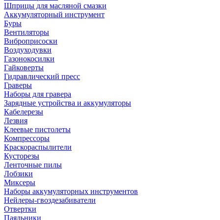
Шприцы для масляной смазки
Аккумуляторный инструмент
Буры
Вентиляторы
Виброприсоски
Воздуходувки
Газонокосилки
Гайковерты
Гидравлический пресс
Граверы
Наборы для гравера
Зарядные устройства и аккумуляторы
Кабелерезы
Лезвия
Клеевые пистолеты
Компрессоры
Краскораспылители
Кусторезы
Ленточные пилы
Лобзики
Миксеры
Наборы аккумуляторных инструментов
Нейлеры-гвоздезабиватели
Отвертки
Паяльники