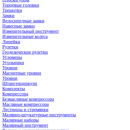
Торцевые головки
Трещотки
Замки
Велосипедные замки
Навесные замки
Измерительный инструмент
Измерительные колеса
Линейки
Рулетки
Геодезические рулетки
Угломеры
Угольники
Уровни
Магнитные уровни
Уровни
Штангенциркули
Комплекты
Компрессора
Безмасляные компрессора
Масляные компрессора
Лестницы и стремянки
Малярно-штукатурные инструменты
Малярные наборы
Малярный инструмент