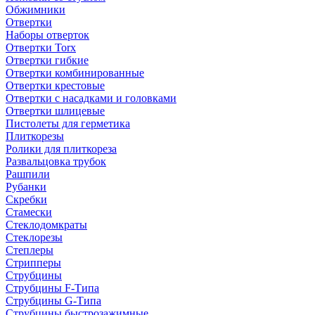
Обжимники
Отвертки
Наборы отверток
Отвертки Torx
Отвертки гибкие
Отвертки комбинированные
Отвертки крестовые
Отвертки с насадками и головками
Отвертки шлицевые
Пистолеты для герметика
Плиткорезы
Ролики для плиткореза
Развальцовка трубок
Рашпили
Рубанки
Скребки
Стамески
Стеклодомкраты
Стеклорезы
Степлеры
Стрипперы
Струбцины
Струбцины F-Типа
Струбцины G-Типа
Струбцины быстрозажимные