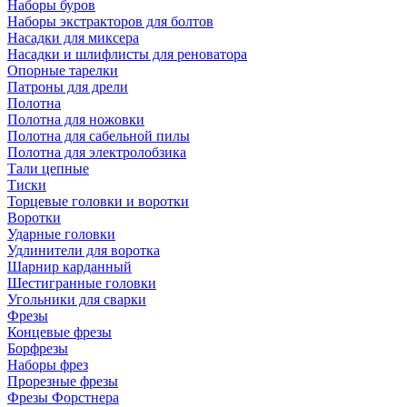
Наборы буров
Наборы экстракторов для болтов
Насадки для миксера
Насадки и шлифлисты для реноватора
Опорные тарелки
Патроны для дрели
Полотна
Полотна для ножовки
Полотна для сабельной пилы
Полотна для электролобзика
Тали цепные
Тиски
Торцевые головки и воротки
Воротки
Ударные головки
Удлинители для воротка
Шарнир карданный
Шестигранные головки
Угольники для сварки
Фрезы
Концевые фрезы
Борфрезы
Наборы фрез
Прорезные фрезы
Фрезы Форстнера