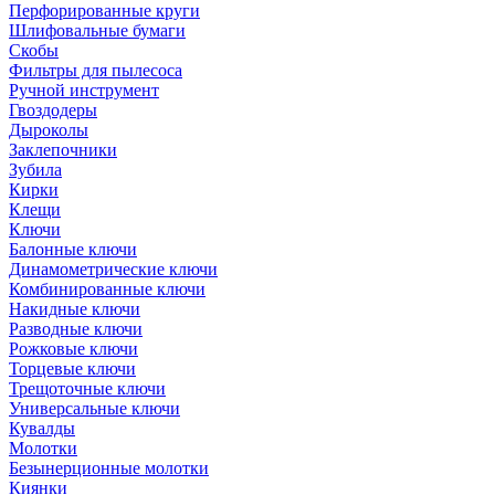
Перфорированные круги
Шлифовальные бумаги
Скобы
Фильтры для пылесоса
Ручной инструмент
Гвоздодеры
Дыроколы
Заклепочники
Зубила
Кирки
Клещи
Ключи
Балонные ключи
Динамометрические ключи
Комбинированные ключи
Накидные ключи
Разводные ключи
Рожковые ключи
Торцевые ключи
Трещоточные ключи
Универсальные ключи
Кувалды
Молотки
Безынерционные молотки
Киянки