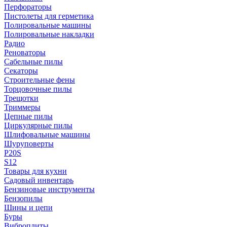
Перфораторы
Пистолеты для герметика
Полировальные машины
Полировальные накладки
Радио
Реноваторы
Сабельные пилы
Секаторы
Строительные фены
Торцовочные пилы
Трещотки
Триммеры
Цепные пилы
Циркулярные пилы
Шлифовальные машины
Шуруповерты
P20S
S12
Товары для кухни
Садовый инвентарь
Бензиновые инструменты
Бензопилы
Шины и цепи
Буры
Виброплиты