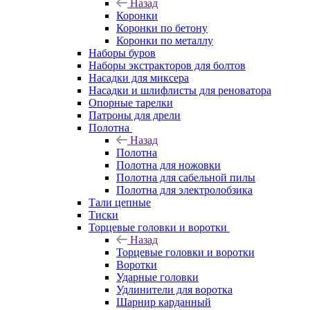
Назад
Коронки
Коронки по бетону
Коронки по металлу
Наборы буров
Наборы экстракторов для болтов
Насадки для миксера
Насадки и шлифлисты для реноватора
Опорные тарелки
Патроны для дрели
Полотна
Назад
Полотна
Полотна для ножовки
Полотна для сабельной пилы
Полотна для электролобзика
Тали цепные
Тиски
Торцевые головки и воротки
Назад
Торцевые головки и воротки
Воротки
Ударные головки
Удлинители для воротка
Шарнир карданный