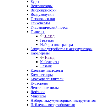
Буры
Вентиляторы
Виброприсоски
Воздуходувки
Газонокосилки
Гайковерты
Гидравлический пресс
Граверы
Назад
Граверы
Наборы для гравера
Зарядные устройства и аккумуляторы
Кабелерезы
Назад
Кабелерезы
Лезвия
Клеевые пистолеты
Компрессоры
Краскораспылители
Кусторезы
Ленточные пилы
Лобзики
Миксеры
Наборы аккумуляторных инструментов
Нейлеры-гвоздезабиватели