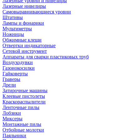
Лазерные уровни и нивелиры
Лазерные нивелиры
Самовыравнивающиеся уровни
Штативы
Лампы и фонарики
Мультиметры
Ножницы
Обжимные клещи
Отвертки индикаторные
Сетевой инструмент
Аппараты для сварки пластиковых труб
Воздуходувки
Газонокосилки
Гайковерты
Граверы
Дрели
Затирочные машины
Клеевые пистолеты
Краскораспылители
Ленточные пилы
Лобзики
Миксеры
Монтажные пилы
Отбойные молотки
Паяльники