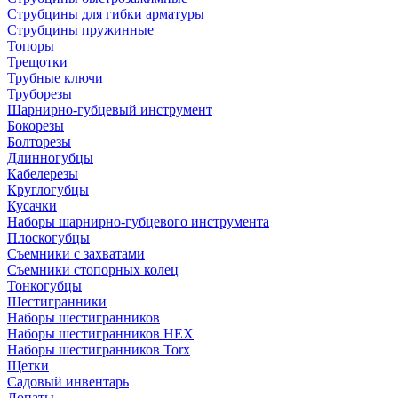
Струбцины для гибки арматуры
Струбцины пружинные
Топоры
Трещотки
Трубные ключи
Труборезы
Шарнирно-губцевый инструмент
Бокорезы
Болторезы
Длинногубцы
Кабелерезы
Круглогубцы
Кусачки
Наборы шарнирно-губцевого инструмента
Плоскогубцы
Съемники с захватами
Съемники стопорных колец
Тонкогубцы
Шестигранники
Наборы шестигранников
Наборы шестигранников HEX
Наборы шестигранников Torx
Щетки
Садовый инвентарь
Лопаты