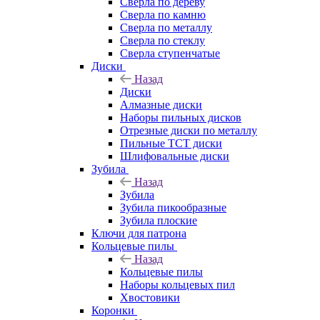
Сверла по дереву
Сверла по камню
Сверла по металлу
Сверла по стеклу
Сверла ступенчатые
Диски
Назад
Диски
Алмазные диски
Наборы пильных дисков
Отрезные диски по металлу
Пильные TCT диски
Шлифовальные диски
Зубила
Назад
Зубила
Зубила пикообразные
Зубила плоские
Ключи для патрона
Кольцевые пилы
Назад
Кольцевые пилы
Наборы кольцевых пил
Хвостовики
Коронки