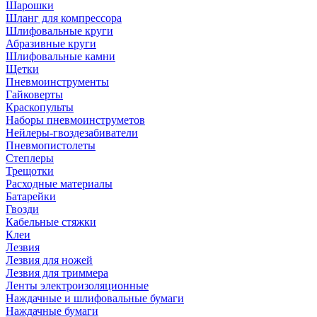
Шарошки
Шланг для компрессора
Шлифовальные круги
Абразивные круги
Шлифовальные камни
Щетки
Пневмоинструменты
Гайковерты
Краскопульты
Наборы пневмоинструметов
Нейлеры-гвоздезабиватели
Пневмопистолеты
Степлеры
Трещотки
Расходные материалы
Батарейки
Гвозди
Кабельные стяжки
Клеи
Лезвия
Лезвия для ножей
Лезвия для триммера
Ленты электроизоляционные
Наждачные и шлифовальные бумаги
Наждачные бумаги