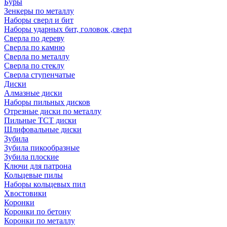
Буры
Зенкеры по металлу
Наборы сверл и бит
Наборы ударных бит, головок ,сверл
Сверла по дереву
Сверла по камню
Сверла по металлу
Сверла по стеклу
Сверла ступенчатые
Диски
Алмазные диски
Наборы пильных дисков
Отрезные диски по металлу
Пильные TCT диски
Шлифовальные диски
Зубила
Зубила пикообразные
Зубила плоские
Ключи для патрона
Кольцевые пилы
Наборы кольцевых пил
Хвостовики
Коронки
Коронки по бетону
Коронки по металлу