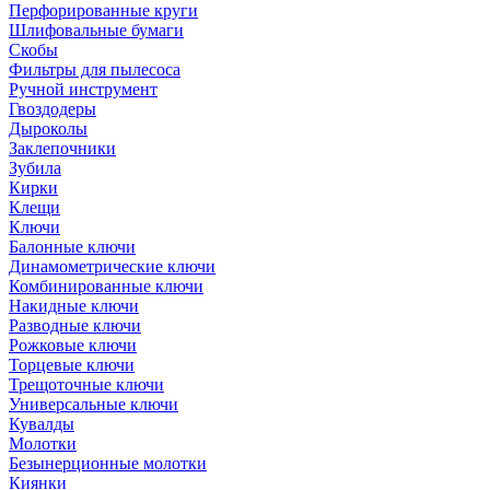
Перфорированные круги
Шлифовальные бумаги
Скобы
Фильтры для пылесоса
Ручной инструмент
Гвоздодеры
Дыроколы
Заклепочники
Зубила
Кирки
Клещи
Ключи
Балонные ключи
Динамометрические ключи
Комбинированные ключи
Накидные ключи
Разводные ключи
Рожковые ключи
Торцевые ключи
Трещоточные ключи
Универсальные ключи
Кувалды
Молотки
Безынерционные молотки
Киянки