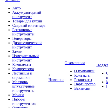
Авто
Аккумуляторный
инструмент
Товары для кухни
Садовый инвентарь
Бензиновые
инструменты
Генераторы
Диэлектрический
инструмент
Замки
Измерительный
инструмент
О компании
Комплекты
Подде
Компрессора
О компании
Лестницы и
Контакты
стремянки
Новинки
Реквизиты
Малярно-
Партнерство
штукатурные
Г
Вакансии
инструменты
Мойки
Наборы
инструментов
Оснастка