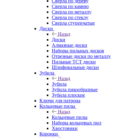
Сверла по дереву
Сверла по камню
Сверла по металлу
Сверла по стеклу
Сверла ступенчатые
Диски
Назад
Диски
Алмазные диски
Наборы пильных дисков
Отрезные диски по металлу
Пильные TCT диски
Шлифовальные диски
Зубила
Назад
Зубила
Зубила пикообразные
Зубила плоские
Ключи для патрона
Кольцевые пилы
Назад
Кольцевые пилы
Наборы кольцевых пил
Хвостовики
Коронки