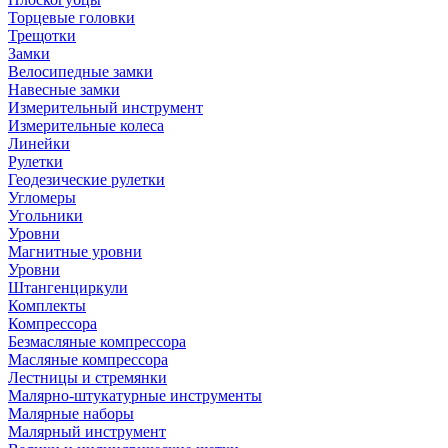
Торцевые головки
Трещотки
Замки
Велосипедные замки
Навесные замки
Измерительный инструмент
Измерительные колеса
Линейки
Рулетки
Геодезические рулетки
Угломеры
Угольники
Уровни
Магнитные уровни
Уровни
Штангенциркули
Комплекты
Компрессора
Безмасляные компрессора
Масляные компрессора
Лестницы и стремянки
Малярно-штукатурные инструменты
Малярные наборы
Малярный инструмент