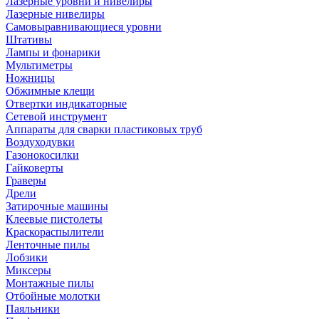
Лазерные уровни и нивелиры
Лазерные нивелиры
Самовыравнивающиеся уровни
Штативы
Лампы и фонарики
Мультиметры
Ножницы
Обжимные клещи
Отвертки индикаторные
Сетевой инструмент
Аппараты для сварки пластиковых труб
Воздуходувки
Газонокосилки
Гайковерты
Граверы
Дрели
Затирочные машины
Клеевые пистолеты
Краскораспылители
Ленточные пилы
Лобзики
Миксеры
Монтажные пилы
Отбойные молотки
Паяльники