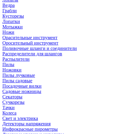
Ведра
Грабли
Кусторезы
Лопатки
Мотыжки
Ножи
Орасительные инструмент
Оросительный инструмент
Поливочные шланги и соединители
Распределители для шлангов
Распылители
Пилы
Ножовки
Пилы лучковые
Пилы садовые
Посадочные вилки
Садовые ножницы
Секаторы
Сучкорезы
Тачки
Колеса
Свет и электрика
Детекторы напряжения
Инфрокрасные пирометры