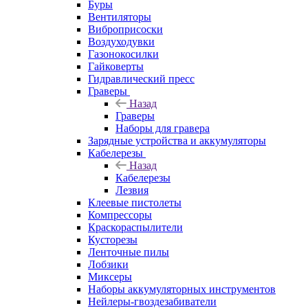
Буры
Вентиляторы
Виброприсоски
Воздуходувки
Газонокосилки
Гайковерты
Гидравлический пресс
Граверы
Назад
Граверы
Наборы для гравера
Зарядные устройства и аккумуляторы
Кабелерезы
Назад
Кабелерезы
Лезвия
Клеевые пистолеты
Компрессоры
Краскораспылители
Кусторезы
Ленточные пилы
Лобзики
Миксеры
Наборы аккумуляторных инструментов
Нейлеры-гвоздезабиватели