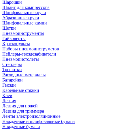
Шарошки
Шланг для компрессора
Шлифовальные круги
Абразивные круги
Шлифовальные камни
Щетки
Пневмоинструменты
Гайковерты
Краскопульты
Наборы пневмоинструметов
Нейлеры-гвоздезабиватели
Пневмопистолеты
Степлеры
Трещотки
Расходные материалы
Батарейки
Гвозди
Кабельные стяжки
Клеи
Лезвия
Лезвия для ножей
Лезвия для триммера
Ленты электроизоляционные
Наждачные и шлифовальные бумаги
Наждачные бумаги