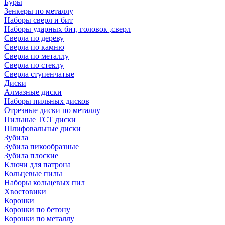
Буры
Зенкеры по металлу
Наборы сверл и бит
Наборы ударных бит, головок ,сверл
Сверла по дереву
Сверла по камню
Сверла по металлу
Сверла по стеклу
Сверла ступенчатые
Диски
Алмазные диски
Наборы пильных дисков
Отрезные диски по металлу
Пильные TCT диски
Шлифовальные диски
Зубила
Зубила пикообразные
Зубила плоские
Ключи для патрона
Кольцевые пилы
Наборы кольцевых пил
Хвостовики
Коронки
Коронки по бетону
Коронки по металлу