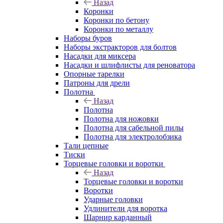
Назад
Коронки
Коронки по бетону
Коронки по металлу
Наборы буров
Наборы экстракторов для болтов
Насадки для миксера
Насадки и шлифлисты для реноватора
Опорные тарелки
Патроны для дрели
Полотна
Назад
Полотна
Полотна для ножовки
Полотна для сабельной пилы
Полотна для электролобзика
Тали цепные
Тиски
Торцевые головки и воротки
Назад
Торцевые головки и воротки
Воротки
Ударные головки
Удлинители для воротка
Шарнир карданный