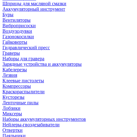
Шприцы для масляной смазки
Аккумуляторный инструмент
Буры
Вентиляторы
Виброприсоски
Воздуходувки
Газонокосилки
Гайковерты
Гидравлический пресс
Граверы
Наборы для гравера
Зарядные устройства и аккумуляторы
Кабелерезы
Лезвия
Клеевые пистолеты
Компрессоры
Краскораспылители
Кусторезы
Ленточные пилы
Лобзики
Миксеры
Наборы аккумуляторных инструментов
Нейлеры-гвоздезабиватели
Отвертки
Паяльники