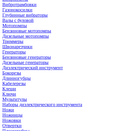
Вибротрамбовки
Газонокосилки
Глубинные вибраторы
Валы с буловой
Мотопомпы
Бензиновые мотопомпы
Дизельные мотопомпы
Триммеры
Швонарезчики
Генераторы
Бензиновые генераторы
Дизельные генераторы
Диэлектрический инструмент
Бокорезы
Длинногубцы
Кабелерезы
Клещи
Ключи
Мультитулы
Наборы диэлектрического инструмента
Ножи
Ножницы
Ножовки
Отвертки
Плоскогубцы