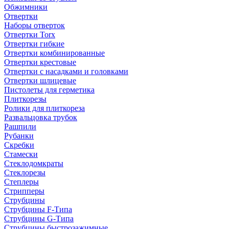
Обжимники
Отвертки
Наборы отверток
Отвертки Torx
Отвертки гибкие
Отвертки комбинированные
Отвертки крестовые
Отвертки с насадками и головками
Отвертки шлицевые
Пистолеты для герметика
Плиткорезы
Ролики для плиткореза
Развальцовка трубок
Рашпили
Рубанки
Скребки
Стамески
Стеклодомкраты
Стеклорезы
Степлеры
Стрипперы
Струбцины
Струбцины F-Типа
Струбцины G-Типа
Струбцины быстрозажимные