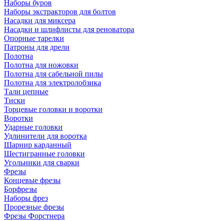
Наборы буров
Наборы экстракторов для болтов
Насадки для миксера
Насадки и шлифлисты для реноватора
Опорные тарелки
Патроны для дрели
Полотна
Полотна для ножовки
Полотна для сабельной пилы
Полотна для электролобзика
Тали цепные
Тиски
Торцевые головки и воротки
Воротки
Ударные головки
Удлинители для воротка
Шарнир карданный
Шестигранные головки
Угольники для сварки
Фрезы
Концевые фрезы
Борфрезы
Наборы фрез
Прорезные фрезы
Фрезы Форстнера