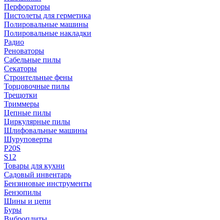
Перфораторы
Пистолеты для герметика
Полировальные машины
Полировальные накладки
Радио
Реноваторы
Сабельные пилы
Секаторы
Строительные фены
Торцовочные пилы
Трещотки
Триммеры
Цепные пилы
Циркулярные пилы
Шлифовальные машины
Шуруповерты
P20S
S12
Товары для кухни
Садовый инвентарь
Бензиновые инструменты
Бензопилы
Шины и цепи
Буры
Виброплиты