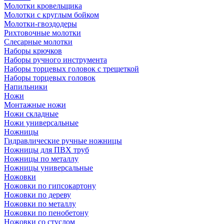
Молотки кровельщика
Молотки с круглым бойком
Молотки-гвоздодеры
Рихтовочные молотки
Слесарные молотки
Наборы крючков
Наборы ручного инструмента
Наборы торцевых головок с трещеткой
Наборы торцевых головок
Напильники
Ножи
Монтажные ножи
Ножи складные
Ножи универсальные
Ножницы
Гидравлические ручные ножницы
Ножницы для ПВХ труб
Ножницы по металлу
Ножницы универсальные
Ножовки
Ножовки по гипсокартону
Ножовки по дереву
Ножовки по металлу
Ножовки по пенобетону
Ножовки со стуслом