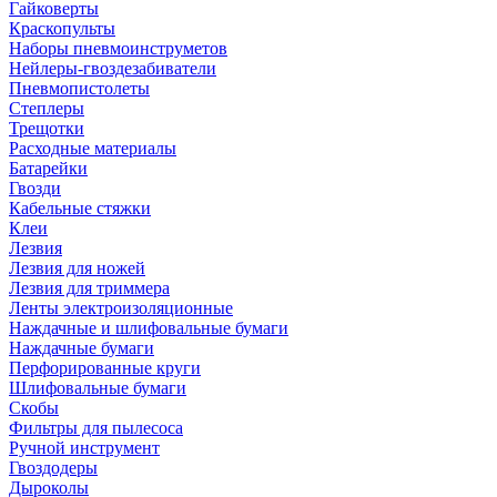
Гайковерты
Краскопульты
Наборы пневмоинструметов
Нейлеры-гвоздезабиватели
Пневмопистолеты
Степлеры
Трещотки
Расходные материалы
Батарейки
Гвозди
Кабельные стяжки
Клеи
Лезвия
Лезвия для ножей
Лезвия для триммера
Ленты электроизоляционные
Наждачные и шлифовальные бумаги
Наждачные бумаги
Перфорированные круги
Шлифовальные бумаги
Скобы
Фильтры для пылесоса
Ручной инструмент
Гвоздодеры
Дыроколы