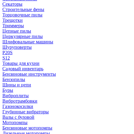
Секаторы
Строительные фены
Торцовочные пилы
Трещотки
Триммеры
Цепные пилы
Циркулярные пилы
Шлифовальные машины
Шуруповерты
P20S
S12
Товары для кухни
Садовый инвентарь
Бензиновые инструменты
Бензопилы
Шины и цепи
Буры
Виброплиты
Вибротрамбовки
Газонокосилки
Глубинные вибраторы
Валы с буловой
Мотопомпы
Бензиновые мотопомпы
Дизельные мотопомпы