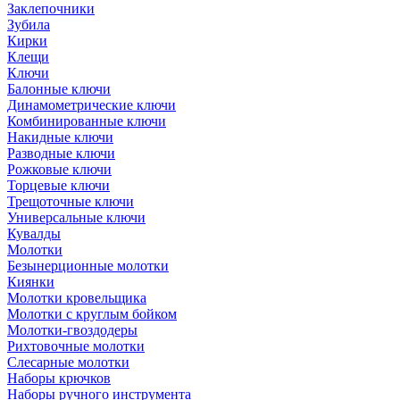
Заклепочники
Зубила
Кирки
Клещи
Ключи
Балонные ключи
Динамометрические ключи
Комбинированные ключи
Накидные ключи
Разводные ключи
Рожковые ключи
Торцевые ключи
Трещоточные ключи
Универсальные ключи
Кувалды
Молотки
Безынерционные молотки
Киянки
Молотки кровельщика
Молотки с круглым бойком
Молотки-гвоздодеры
Рихтовочные молотки
Слесарные молотки
Наборы крючков
Наборы ручного инструмента