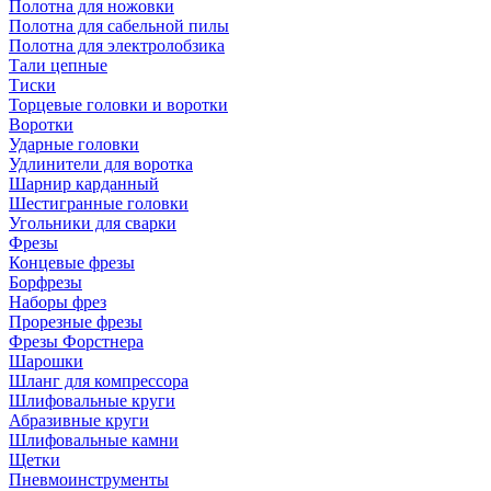
Полотна для ножовки
Полотна для сабельной пилы
Полотна для электролобзика
Тали цепные
Тиски
Торцевые головки и воротки
Воротки
Ударные головки
Удлинители для воротка
Шарнир карданный
Шестигранные головки
Угольники для сварки
Фрезы
Концевые фрезы
Борфрезы
Наборы фрез
Прорезные фрезы
Фрезы Форстнера
Шарошки
Шланг для компрессора
Шлифовальные круги
Абразивные круги
Шлифовальные камни
Щетки
Пневмоинструменты