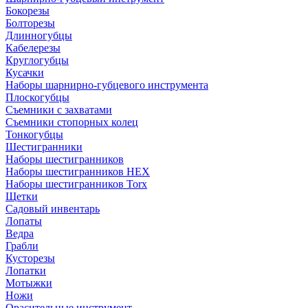
Бокорезы
Болторезы
Длинногубцы
Кабелерезы
Круглогубцы
Кусачки
Наборы шарнирно-губцевого инструмента
Плоскогубцы
Съемники с захватами
Съемники стопорных колец
Тонкогубцы
Шестигранники
Наборы шестигранников
Наборы шестигранников HEX
Наборы шестигранников Torx
Щетки
Садовый инвентарь
Лопаты
Ведра
Грабли
Кусторезы
Лопатки
Мотыжки
Ножи
Орасительные инструмент