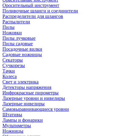
Оросительный инструмент
Поливочные шланги и соединители
Распределители для шлангов
Распылители
Пилы
Ножовки
Пилы лучковые
Пилы садовые
Посадочные вилки
Садовые ножницы
Секаторы
Сучкорезы
Тачки
Колеса
Свет и электрика
Детекторы напряжения
Инфрокрасные пирометры
Лазерные уровни и нивелиры
Лазерные нивелиры
Самовыравнивающиеся уровни
Штативы
Лампы и фонарики
Мультиметры
Ножницы