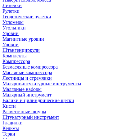
Линейки
Рулетки
Геодезические рулетки
Угломеры
Угольники
Уровни
Магнитные уровни
Уровни
Штангенциркули
Комплекты
Компрессора
Безмасляные компрессора
Масляные компрессора
Лестницы и стремянки
Малярно-штукатурные инструменты
Малярные наборы
Малярный инструмент
Валики и цилиндрические щетки
Кисти
Разметочные шнуры
Штукатурный инструмент
Гладилки
Кельмы
Терки