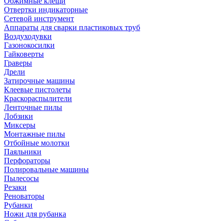
Обжимные клещи
Отвертки индикаторные
Сетевой инструмент
Аппараты для сварки пластиковых труб
Воздуходувки
Газонокосилки
Гайковерты
Граверы
Дрели
Затирочные машины
Клеевые пистолеты
Краскораспылители
Ленточные пилы
Лобзики
Миксеры
Монтажные пилы
Отбойные молотки
Паяльники
Перфораторы
Полировальные машины
Пылесосы
Резаки
Реноваторы
Рубанки
Ножи для рубанка