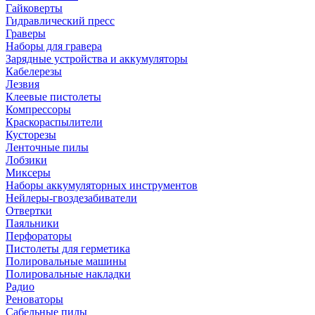
Гайковерты
Гидравлический пресс
Граверы
Наборы для гравера
Зарядные устройства и аккумуляторы
Кабелерезы
Лезвия
Клеевые пистолеты
Компрессоры
Краскораспылители
Кусторезы
Ленточные пилы
Лобзики
Миксеры
Наборы аккумуляторных инструментов
Нейлеры-гвоздезабиватели
Отвертки
Паяльники
Перфораторы
Пистолеты для герметика
Полировальные машины
Полировальные накладки
Радио
Реноваторы
Сабельные пилы