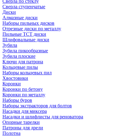
Сверла по стеклу
Сверла ступенчатые
Диски
Алмазные диски
Наборы пильных дисков
Отрезные диски по металлу
Пильные TCT диски
Шлифовальные диски
Зубила
Зубила пикообразные
Зубила плоские
Ключи для патрона
Кольцевые пилы
Наборы кольцевых пил
Хвостовики
Коронки
Коронки по бетону
Коронки по металлу
Наборы буров
Наборы экстракторов для болтов
Насадки для миксера
Насадки и шлифлисты для реноватора
Опорные тарелки
Патроны для дрели
Полотна