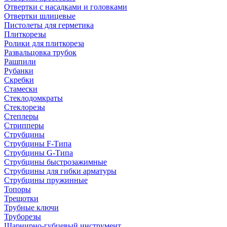
Отвертки с насадками и головками
Отвертки шлицевые
Пистолеты для герметика
Плиткорезы
Ролики для плиткореза
Развальцовка трубок
Рашпили
Рубанки
Скребки
Стамески
Стеклодомкраты
Стеклорезы
Степлеры
Стрипперы
Струбцины
Струбцины F-Типа
Струбцины G-Типа
Струбцины быстрозажимные
Струбцины для гибки арматуры
Струбцины пружинные
Топоры
Трещотки
Трубные ключи
Труборезы
Шарнирно-губцевый инструмент