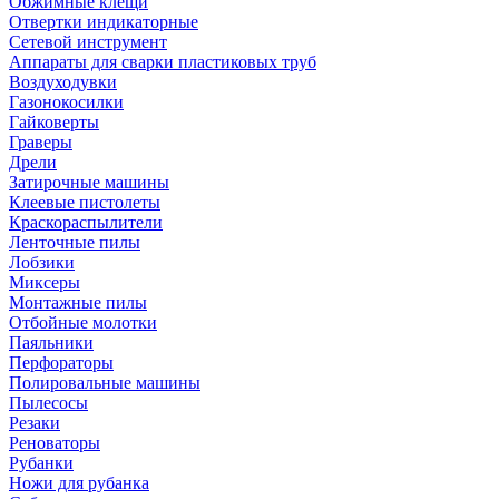
Обжимные клещи
Отвертки индикаторные
Сетевой инструмент
Аппараты для сварки пластиковых труб
Воздуходувки
Газонокосилки
Гайковерты
Граверы
Дрели
Затирочные машины
Клеевые пистолеты
Краскораспылители
Ленточные пилы
Лобзики
Миксеры
Монтажные пилы
Отбойные молотки
Паяльники
Перфораторы
Полировальные машины
Пылесосы
Резаки
Реноваторы
Рубанки
Ножи для рубанка