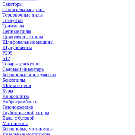
Секаторы
Строительные фены
Торцовочные пилы
Трещотки
Триммеры
Цепные пилы
Циркулярные пилы
Шлифовальные машины
Шуруповерты
P20S
S12
Товары для кухни
Садовый инвентарь
Бензиновые инструменты
Бензопилы
Шины и цепи
Буры
Виброплиты
Вибротрамбовки
Газонокосилки
Глубинные вибраторы
Валы с буловой
Мотопомпы
Бензиновые мотопомпы
Дизельные мотопомпы