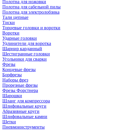
Полотна для ножовки
Полотна для сабельной пилы
Полотна для электролобзика
Тали цепные
Тиски
Торцевые головки и воротки
Воротки
Ударные головки
Удлинители для воротка
Шарнир карданный
Шестигранные головки
Угольники для сварки
Фрезы
Концевые фрезы
Борфрезы
Наборы фрез
Прорезные фрезы
Фрезы Форстнера
Шарошки
Шланг для компрессора
Шлифовальные круги
Абразивные круги
Шлифовальные камни
Щетки
Пневмоинструменты