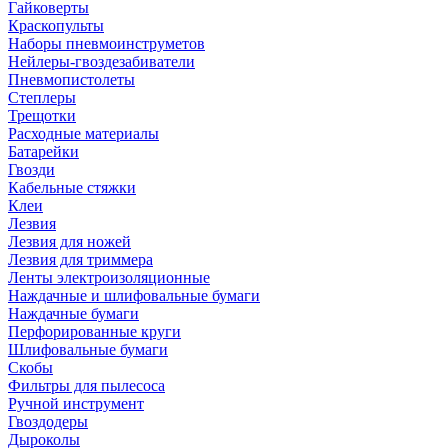
Гайковерты
Краскопульты
Наборы пневмоинструметов
Нейлеры-гвоздезабиватели
Пневмопистолеты
Степлеры
Трещотки
Расходные материалы
Батарейки
Гвозди
Кабельные стяжки
Клеи
Лезвия
Лезвия для ножей
Лезвия для триммера
Ленты электроизоляционные
Наждачные и шлифовальные бумаги
Наждачные бумаги
Перфорированные круги
Шлифовальные бумаги
Скобы
Фильтры для пылесоса
Ручной инструмент
Гвоздодеры
Дыроколы