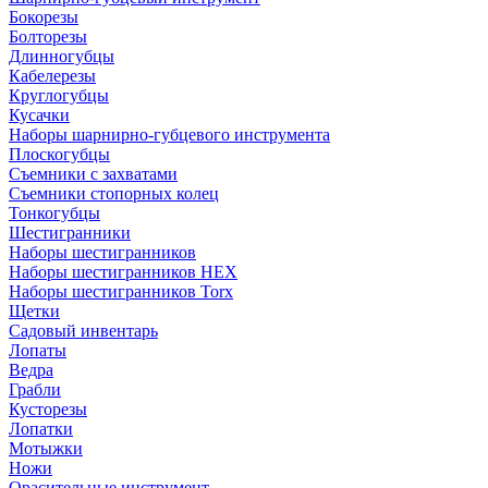
Бокорезы
Болторезы
Длинногубцы
Кабелерезы
Круглогубцы
Кусачки
Наборы шарнирно-губцевого инструмента
Плоскогубцы
Съемники с захватами
Съемники стопорных колец
Тонкогубцы
Шестигранники
Наборы шестигранников
Наборы шестигранников HEX
Наборы шестигранников Torx
Щетки
Садовый инвентарь
Лопаты
Ведра
Грабли
Кусторезы
Лопатки
Мотыжки
Ножи
Орасительные инструмент