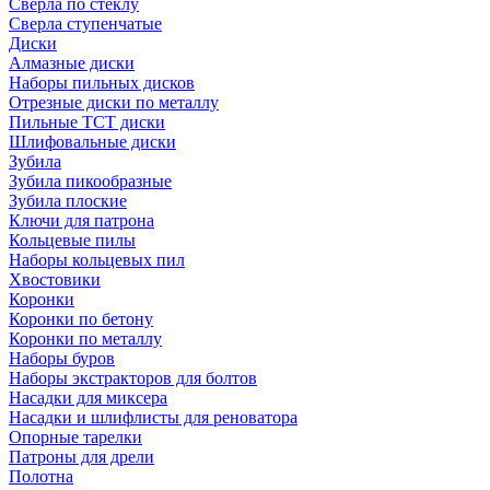
Сверла по стеклу
Сверла ступенчатые
Диски
Алмазные диски
Наборы пильных дисков
Отрезные диски по металлу
Пильные TCT диски
Шлифовальные диски
Зубила
Зубила пикообразные
Зубила плоские
Ключи для патрона
Кольцевые пилы
Наборы кольцевых пил
Хвостовики
Коронки
Коронки по бетону
Коронки по металлу
Наборы буров
Наборы экстракторов для болтов
Насадки для миксера
Насадки и шлифлисты для реноватора
Опорные тарелки
Патроны для дрели
Полотна