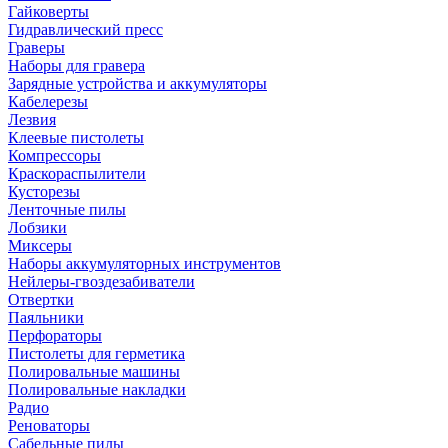
Гайковерты
Гидравлический пресс
Граверы
Наборы для гравера
Зарядные устройства и аккумуляторы
Кабелерезы
Лезвия
Клеевые пистолеты
Компрессоры
Краскораспылители
Кусторезы
Ленточные пилы
Лобзики
Миксеры
Наборы аккумуляторных инструментов
Нейлеры-гвоздезабиватели
Отвертки
Паяльники
Перфораторы
Пистолеты для герметика
Полировальные машины
Полировальные накладки
Радио
Реноваторы
Сабельные пилы