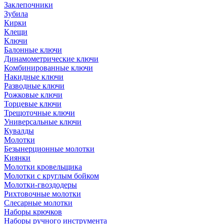
Заклепочники
Зубила
Кирки
Клещи
Ключи
Балонные ключи
Динамометрические ключи
Комбинированные ключи
Накидные ключи
Разводные ключи
Рожковые ключи
Торцевые ключи
Трещоточные ключи
Универсальные ключи
Кувалды
Молотки
Безынерционные молотки
Киянки
Молотки кровельщика
Молотки с круглым бойком
Молотки-гвоздодеры
Рихтовочные молотки
Слесарные молотки
Наборы крючков
Наборы ручного инструмента