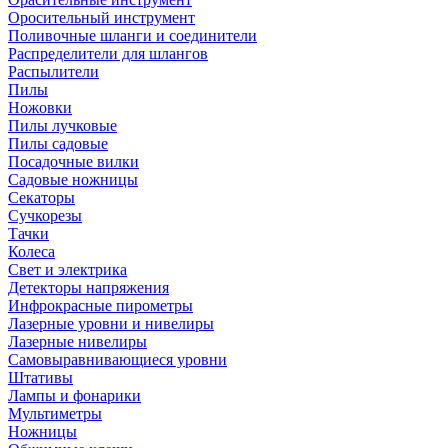
Оросительный инструмент
Поливочные шланги и соединители
Распределители для шлангов
Распылители
Пилы
Ножовки
Пилы лучковые
Пилы садовые
Посадочные вилки
Садовые ножницы
Секаторы
Сучкорезы
Тачки
Колеса
Свет и электрика
Детекторы напряжения
Инфрокрасные пирометры
Лазерные уровни и нивелиры
Лазерные нивелиры
Самовыравнивающиеся уровни
Штативы
Лампы и фонарики
Мультиметры
Ножницы