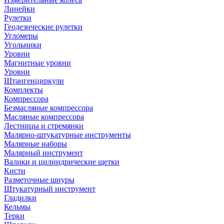
Линейки
Рулетки
Геодезические рулетки
Угломеры
Угольники
Уровни
Магнитные уровни
Уровни
Штангенциркули
Комплекты
Компрессора
Безмасляные компрессора
Масляные компрессора
Лестницы и стремянки
Малярно-штукатурные инструменты
Малярные наборы
Малярный инструмент
Валики и цилиндрические щетки
Кисти
Разметочные шнуры
Штукатурный инструмент
Гладилки
Кельмы
Терки