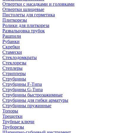
Отвертки с насадками и головками
Отвертки шлицевые
Пистолеты для герметика
Плиткорезы
Ролики для плиткореза
Развальцовка трубок
Рашпили
Рубанки
Скребки
Стамески
Стеклодомкраты
Стеклорезы
Степлеры
Стрипперы
Струбцины
Струбцины F-Типа
Струбцины G-Типа
Струбцины быстрозажимные
Струбцины для гибки арматуры
Струбцины пружинные
Топоры
Трещотки
Трубные ключи
Труборезы
Шарнирно-губцевый инструмент