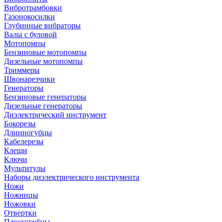
Вибротрамбовки
Газонокосилки
Глубинные вибраторы
Валы с буловой
Мотопомпы
Бензиновые мотопомпы
Дизельные мотопомпы
Триммеры
Швонарезчики
Генераторы
Бензиновые генераторы
Дизельные генераторы
Диэлектрический инструмент
Бокорезы
Длинногубцы
Кабелерезы
Клещи
Ключи
Мультитулы
Наборы диэлектрического инструмента
Ножи
Ножницы
Ножовки
Отвертки
Плоскогубцы