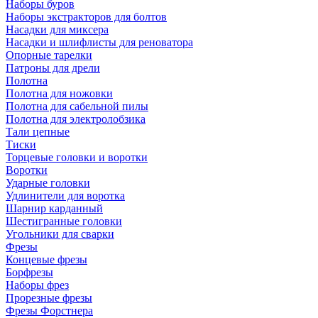
Наборы буров
Наборы экстракторов для болтов
Насадки для миксера
Насадки и шлифлисты для реноватора
Опорные тарелки
Патроны для дрели
Полотна
Полотна для ножовки
Полотна для сабельной пилы
Полотна для электролобзика
Тали цепные
Тиски
Торцевые головки и воротки
Воротки
Ударные головки
Удлинители для воротка
Шарнир карданный
Шестигранные головки
Угольники для сварки
Фрезы
Концевые фрезы
Борфрезы
Наборы фрез
Прорезные фрезы
Фрезы Форстнера