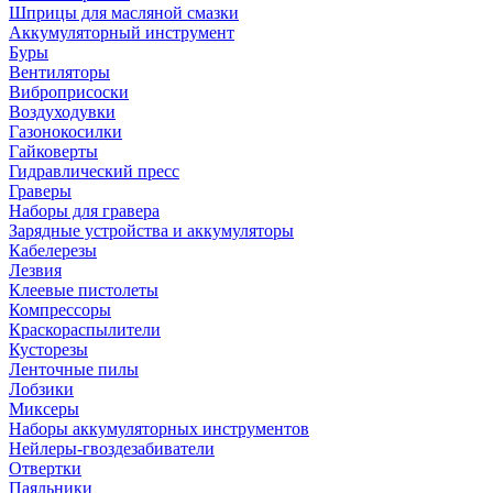
Шприцы для масляной смазки
Аккумуляторный инструмент
Буры
Вентиляторы
Виброприсоски
Воздуходувки
Газонокосилки
Гайковерты
Гидравлический пресс
Граверы
Наборы для гравера
Зарядные устройства и аккумуляторы
Кабелерезы
Лезвия
Клеевые пистолеты
Компрессоры
Краскораспылители
Кусторезы
Ленточные пилы
Лобзики
Миксеры
Наборы аккумуляторных инструментов
Нейлеры-гвоздезабиватели
Отвертки
Паяльники