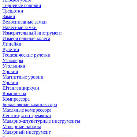
Торцевые головки
Трещотки
Замки
Велосипедные замки
Навесные замки
Измерительный инструмент
Измерительные колеса
Линейки
Рулетки
Геодезические рулетки
Угломеры
Угольники
Уровни
Магнитные уровни
Уровни
Штангенциркули
Комплекты
Компрессора
Безмасляные компрессора
Масляные компрессора
Лестницы и стремянки
Малярно-штукатурные инструменты
Малярные наборы
Малярный инструмент