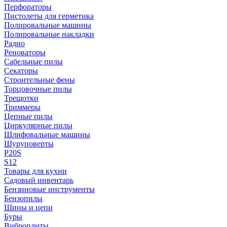
Перфораторы
Пистолеты для герметика
Полировальные машины
Полировальные накладки
Радио
Реноваторы
Сабельные пилы
Секаторы
Строительные фены
Торцовочные пилы
Трещотки
Триммеры
Цепные пилы
Циркулярные пилы
Шлифовальные машины
Шуруповерты
P20S
S12
Товары для кухни
Садовый инвентарь
Бензиновые инструменты
Бензопилы
Шины и цепи
Буры
Виброплиты