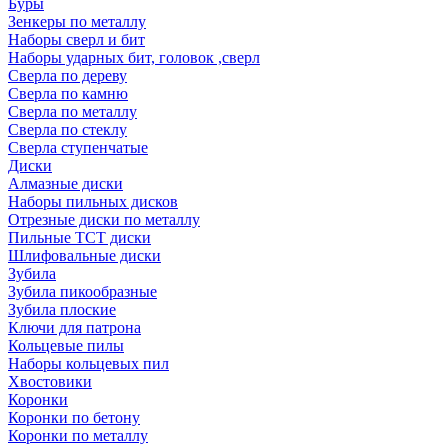
Буры
Зенкеры по металлу
Наборы сверл и бит
Наборы ударных бит, головок ,сверл
Сверла по дереву
Сверла по камню
Сверла по металлу
Сверла по стеклу
Сверла ступенчатые
Диски
Алмазные диски
Наборы пильных дисков
Отрезные диски по металлу
Пильные TCT диски
Шлифовальные диски
Зубила
Зубила пикообразные
Зубила плоские
Ключи для патрона
Кольцевые пилы
Наборы кольцевых пил
Хвостовики
Коронки
Коронки по бетону
Коронки по металлу