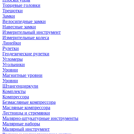
Торцевые головки
Трещотки
Замки
Велосипедные замки
Навесные замки
Измерительный инструмент
Измерительные колеса
Линейки
Рулетки
Геодезические рулетки
Угломеры
Угольники
Уровни
Магнитные уровни
Уровни
Штангенциркули
Комплекты
Компрессора
Безмасляные компрессора
Масляные компрессора
Лестницы и стремянки
Малярно-штукатурные инструменты
Малярные наборы
Малярный инструмент