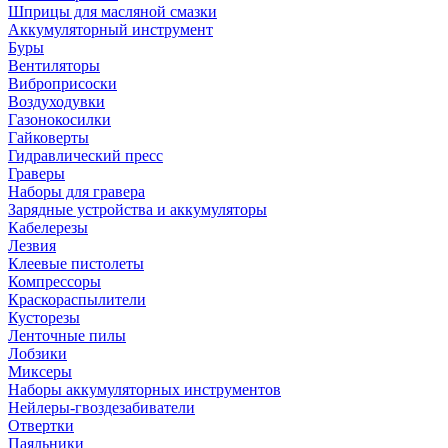
Шприцы для масляной смазки
Аккумуляторный инструмент
Буры
Вентиляторы
Виброприсоски
Воздуходувки
Газонокосилки
Гайковерты
Гидравлический пресс
Граверы
Наборы для гравера
Зарядные устройства и аккумуляторы
Кабелерезы
Лезвия
Клеевые пистолеты
Компрессоры
Краскораспылители
Кусторезы
Ленточные пилы
Лобзики
Миксеры
Наборы аккумуляторных инструментов
Нейлеры-гвоздезабиватели
Отвертки
Паяльники