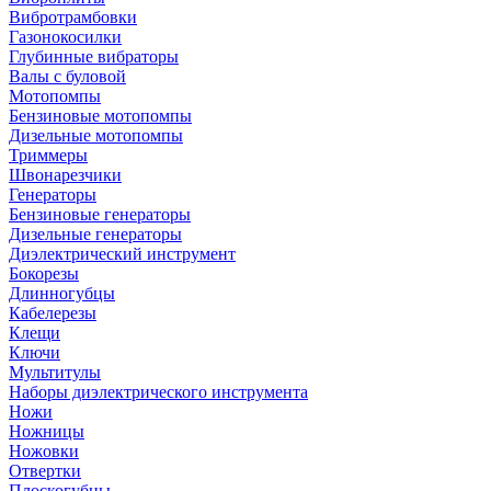
Вибротрамбовки
Газонокосилки
Глубинные вибраторы
Валы с буловой
Мотопомпы
Бензиновые мотопомпы
Дизельные мотопомпы
Триммеры
Швонарезчики
Генераторы
Бензиновые генераторы
Дизельные генераторы
Диэлектрический инструмент
Бокорезы
Длинногубцы
Кабелерезы
Клещи
Ключи
Мультитулы
Наборы диэлектрического инструмента
Ножи
Ножницы
Ножовки
Отвертки
Плоскогубцы