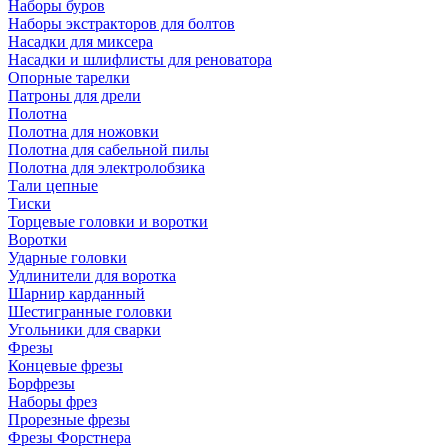
Наборы буров
Наборы экстракторов для болтов
Насадки для миксера
Насадки и шлифлисты для реноватора
Опорные тарелки
Патроны для дрели
Полотна
Полотна для ножовки
Полотна для сабельной пилы
Полотна для электролобзика
Тали цепные
Тиски
Торцевые головки и воротки
Воротки
Ударные головки
Удлинители для воротка
Шарнир карданный
Шестигранные головки
Угольники для сварки
Фрезы
Концевые фрезы
Борфрезы
Наборы фрез
Прорезные фрезы
Фрезы Форстнера