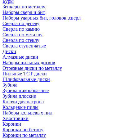
Буры
Зенкеры по металлу
Наборы сверл и бит
Наборы ударных бит, головок ,сверл
Сверла по дереву
Сверла по камню
Сверла по металлу
Сверла по стеклу
Сверла ступенчатые
Диски
Алмазные диски
Наборы пильных дисков
Отрезные диски по металлу
Пильные TCT диски
Шлифовальные диски
Зубила
Зубила пикообразные
Зубила плоские
Ключи для патрона
Кольцевые пилы
Наборы кольцевых пил
Хвостовики
Коронки
Коронки по бетону
Коронки по металлу