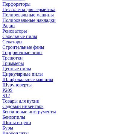
Перфораторы
Пистолеты для герметика
Полировальные машины
Полировальные накладки
Радио
Реноваторы
Сабельные пилы
Секаторы
Строительные фены
Торцовочные пилы
Трещотки
Триммеры
Цепные пилы
Циркулярные пилы
Шлифовальные машины
Шуруповерты
P20S
S12
Товары для кухни
Садовый инвентарь
Бензиновые инструменты
Бензопилы
Шины и цепи
Буры
Виброплиты