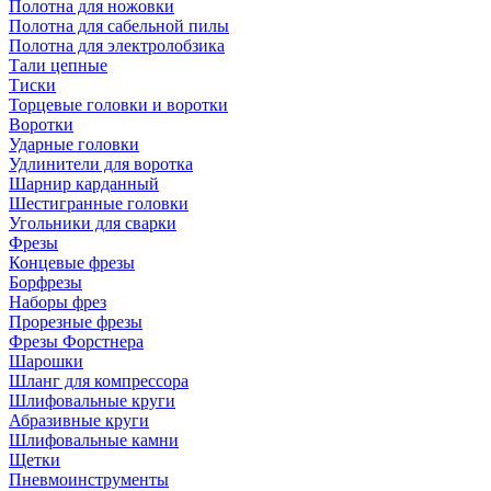
Полотна для ножовки
Полотна для сабельной пилы
Полотна для электролобзика
Тали цепные
Тиски
Торцевые головки и воротки
Воротки
Ударные головки
Удлинители для воротка
Шарнир карданный
Шестигранные головки
Угольники для сварки
Фрезы
Концевые фрезы
Борфрезы
Наборы фрез
Прорезные фрезы
Фрезы Форстнера
Шарошки
Шланг для компрессора
Шлифовальные круги
Абразивные круги
Шлифовальные камни
Щетки
Пневмоинструменты