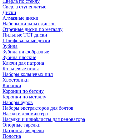
Сверла по стеклу
Сверла ступенчатые
Диски
Алмазные диски
Наборы пильных дисков
Отрезные диски по металлу
Пильные TCT диски
Шлифовальные диски
Зубила
Зубила пикообразные
Зубила плоские
Ключи для патрона
Кольцевые пилы
Наборы кольцевых пил
Хвостовики
Коронки
Коронки по бетону
Коронки по металлу
Наборы буров
Наборы экстракторов для болтов
Насадки для миксера
Насадки и шлифлисты для реноватора
Опорные тарелки
Патроны для дрели
Полотна