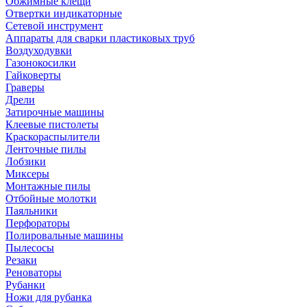
Обжимные клещи
Отвертки индикаторные
Сетевой инструмент
Аппараты для сварки пластиковых труб
Воздуходувки
Газонокосилки
Гайковерты
Граверы
Дрели
Затирочные машины
Клеевые пистолеты
Краскораспылители
Ленточные пилы
Лобзики
Миксеры
Монтажные пилы
Отбойные молотки
Паяльники
Перфораторы
Полировальные машины
Пылесосы
Резаки
Реноваторы
Рубанки
Ножи для рубанка