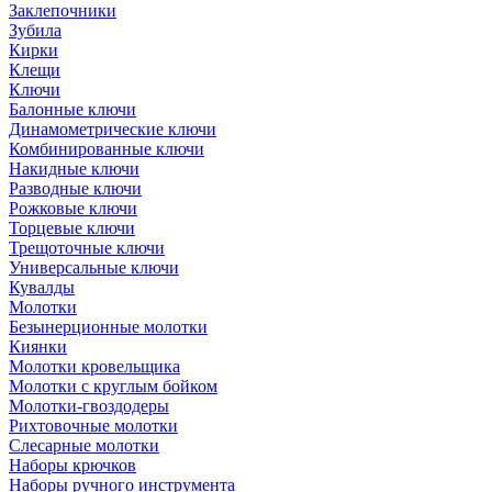
Заклепочники
Зубила
Кирки
Клещи
Ключи
Балонные ключи
Динамометрические ключи
Комбинированные ключи
Накидные ключи
Разводные ключи
Рожковые ключи
Торцевые ключи
Трещоточные ключи
Универсальные ключи
Кувалды
Молотки
Безынерционные молотки
Киянки
Молотки кровельщика
Молотки с круглым бойком
Молотки-гвоздодеры
Рихтовочные молотки
Слесарные молотки
Наборы крючков
Наборы ручного инструмента