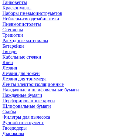
Гайковерты
Краскопульты
Наборы пневмоинструметов
Нейлеры-гвоздезабиватели
Пневмопистолеты
Степлеры
Трещотки
Расходные материалы
Батарейки
Гвозди
Кабельные стяжки
Клеи
Лезвия
Лезвия для ножей
Лезвия для триммера
Ленты электроизоляционные
Наждачные и шлифовальные бумаги
Наждачные бумаги
Перфорированные круги
Шлифовальные бумаги
Скобы
Фильтры для пылесоса
Ручной инструмент
Гвоздодеры
Дыроколы