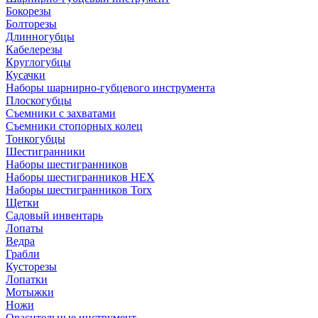
Бокорезы
Болторезы
Длинногубцы
Кабелерезы
Круглогубцы
Кусачки
Наборы шарнирно-губцевого инструмента
Плоскогубцы
Съемники с захватами
Съемники стопорных колец
Тонкогубцы
Шестигранники
Наборы шестигранников
Наборы шестигранников HEX
Наборы шестигранников Torx
Щетки
Садовый инвентарь
Лопаты
Ведра
Грабли
Кусторезы
Лопатки
Мотыжки
Ножи
Орасительные инструмент