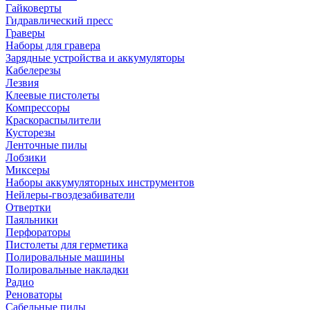
Гайковерты
Гидравлический пресс
Граверы
Наборы для гравера
Зарядные устройства и аккумуляторы
Кабелерезы
Лезвия
Клеевые пистолеты
Компрессоры
Краскораспылители
Кусторезы
Ленточные пилы
Лобзики
Миксеры
Наборы аккумуляторных инструментов
Нейлеры-гвоздезабиватели
Отвертки
Паяльники
Перфораторы
Пистолеты для герметика
Полировальные машины
Полировальные накладки
Радио
Реноваторы
Сабельные пилы