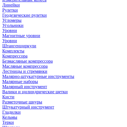
Линейки
Рулетки
Геодезические рулетки
Угломеры
Угольники
Уровни
Магнитные уровни
Уровни
Штангенциркули
Комплекты
Компрессора
Безмасляные компрессора
Масляные компрессора
Лестницы и стремянки
Малярно-штукатурные инструменты
Малярные наборы
Малярный инструмент
Валики и цилиндрические щетки
Кисти
Разметочные шнуры
Штукатурный инструмент
Гладилки
Кельмы
Терки