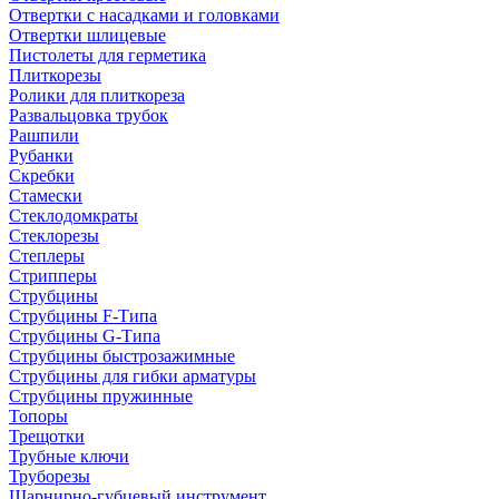
Отвертки с насадками и головками
Отвертки шлицевые
Пистолеты для герметика
Плиткорезы
Ролики для плиткореза
Развальцовка трубок
Рашпили
Рубанки
Скребки
Стамески
Стеклодомкраты
Стеклорезы
Степлеры
Стрипперы
Струбцины
Струбцины F-Типа
Струбцины G-Типа
Струбцины быстрозажимные
Струбцины для гибки арматуры
Струбцины пружинные
Топоры
Трещотки
Трубные ключи
Труборезы
Шарнирно-губцевый инструмент