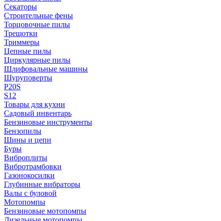
Секаторы
Строительные фены
Торцовочные пилы
Трещотки
Триммеры
Цепные пилы
Циркулярные пилы
Шлифовальные машины
Шуруповерты
P20S
S12
Товары для кухни
Садовый инвентарь
Бензиновые инструменты
Бензопилы
Шины и цепи
Буры
Виброплиты
Вибротрамбовки
Газонокосилки
Глубинные вибраторы
Валы с буловой
Мотопомпы
Бензиновые мотопомпы
Дизельные мотопомпы