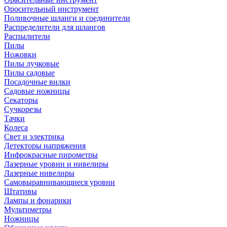
Оросительный инструмент
Поливочные шланги и соединители
Распределители для шлангов
Распылители
Пилы
Ножовки
Пилы лучковые
Пилы садовые
Посадочные вилки
Садовые ножницы
Секаторы
Сучкорезы
Тачки
Колеса
Свет и электрика
Детекторы напряжения
Инфрокрасные пирометры
Лазерные уровни и нивелиры
Лазерные нивелиры
Самовыравнивающиеся уровни
Штативы
Лампы и фонарики
Мультиметры
Ножницы