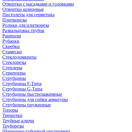
Отвертки с насадками и головками
Отвертки шлицевые
Пистолеты для герметика
Плиткорезы
Ролики для плиткореза
Развальцовка трубок
Рашпили
Рубанки
Скребки
Стамески
Стеклодомкраты
Стеклорезы
Степлеры
Стрипперы
Струбцины
Струбцины F-Типа
Струбцины G-Типа
Струбцины быстрозажимные
Струбцины для гибки арматуры
Струбцины пружинные
Топоры
Трещотки
Трубные ключи
Труборезы
Шарнирно-губцевый инструмент