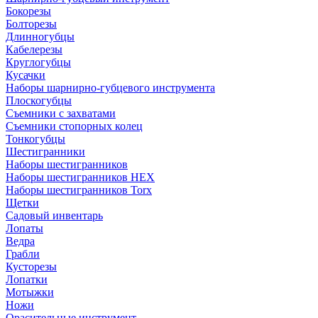
Бокорезы
Болторезы
Длинногубцы
Кабелерезы
Круглогубцы
Кусачки
Наборы шарнирно-губцевого инструмента
Плоскогубцы
Съемники с захватами
Съемники стопорных колец
Тонкогубцы
Шестигранники
Наборы шестигранников
Наборы шестигранников HEX
Наборы шестигранников Torx
Щетки
Садовый инвентарь
Лопаты
Ведра
Грабли
Кусторезы
Лопатки
Мотыжки
Ножи
Орасительные инструмент