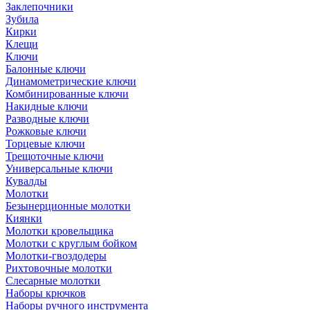
Заклепочники
Зубила
Кирки
Клещи
Ключи
Балонные ключи
Динамометрические ключи
Комбинированные ключи
Накидные ключи
Разводные ключи
Рожковые ключи
Торцевые ключи
Трещоточные ключи
Универсальные ключи
Кувалды
Молотки
Безынерционные молотки
Киянки
Молотки кровельщика
Молотки с круглым бойком
Молотки-гвоздодеры
Рихтовочные молотки
Слесарные молотки
Наборы крючков
Наборы ручного инструмента