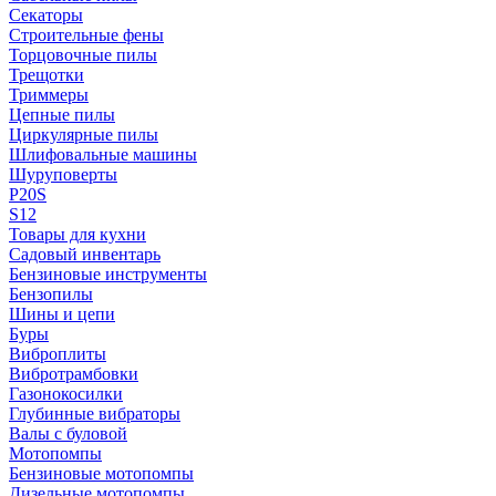
Секаторы
Строительные фены
Торцовочные пилы
Трещотки
Триммеры
Цепные пилы
Циркулярные пилы
Шлифовальные машины
Шуруповерты
P20S
S12
Товары для кухни
Садовый инвентарь
Бензиновые инструменты
Бензопилы
Шины и цепи
Буры
Виброплиты
Вибротрамбовки
Газонокосилки
Глубинные вибраторы
Валы с буловой
Мотопомпы
Бензиновые мотопомпы
Дизельные мотопомпы