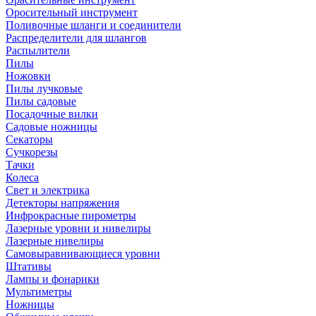
Оросительный инструмент
Поливочные шланги и соединители
Распределители для шлангов
Распылители
Пилы
Ножовки
Пилы лучковые
Пилы садовые
Посадочные вилки
Садовые ножницы
Секаторы
Сучкорезы
Тачки
Колеса
Свет и электрика
Детекторы напряжения
Инфрокрасные пирометры
Лазерные уровни и нивелиры
Лазерные нивелиры
Самовыравнивающиеся уровни
Штативы
Лампы и фонарики
Мультиметры
Ножницы