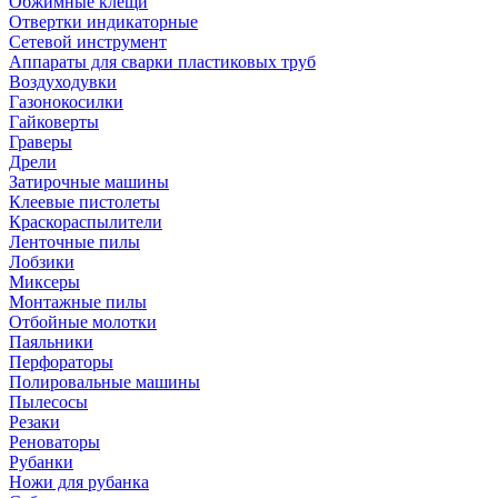
Обжимные клещи
Отвертки индикаторные
Сетевой инструмент
Аппараты для сварки пластиковых труб
Воздуходувки
Газонокосилки
Гайковерты
Граверы
Дрели
Затирочные машины
Клеевые пистолеты
Краскораспылители
Ленточные пилы
Лобзики
Миксеры
Монтажные пилы
Отбойные молотки
Паяльники
Перфораторы
Полировальные машины
Пылесосы
Резаки
Реноваторы
Рубанки
Ножи для рубанка