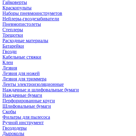
Гайковерты
Краскопульты
Наборы пневмоинструметов
Нейлеры-гвоздезабиватели
Пневмопистолеты
Степлеры
Трещотки
Расходные материалы
Батарейки
Гвозди
Кабельные стяжки
Клеи
Лезвия
Лезвия для ножей
Лезвия для триммера
Ленты электроизоляционные
Наждачные и шлифовальные бумаги
Наждачные бумаги
Перфорированные круги
Шлифовальные бумаги
Скобы
Фильтры для пылесоса
Ручной инструмент
Гвоздодеры
Дыроколы