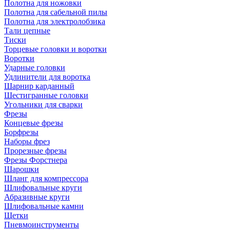
Полотна для ножовки
Полотна для сабельной пилы
Полотна для электролобзика
Тали цепные
Тиски
Торцевые головки и воротки
Воротки
Ударные головки
Удлинители для воротка
Шарнир карданный
Шестигранные головки
Угольники для сварки
Фрезы
Концевые фрезы
Борфрезы
Наборы фрез
Прорезные фрезы
Фрезы Форстнера
Шарошки
Шланг для компрессора
Шлифовальные круги
Абразивные круги
Шлифовальные камни
Щетки
Пневмоинструменты