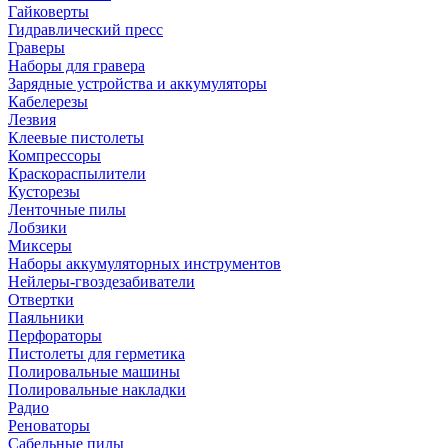
Гайковерты
Гидравлический пресс
Граверы
Наборы для гравера
Зарядные устройства и аккумуляторы
Кабелерезы
Лезвия
Клеевые пистолеты
Компрессоры
Краскораспылители
Кусторезы
Ленточные пилы
Лобзики
Миксеры
Наборы аккумуляторных инструментов
Нейлеры-гвоздезабиватели
Отвертки
Паяльники
Перфораторы
Пистолеты для герметика
Полировальные машины
Полировальные накладки
Радио
Реноваторы
Сабельные пилы