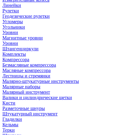
Линейки
Рулетки
Геодезические рулетки
Угломеры
Угольники
Уровни
Магнитные уровни
Уровни
Штангенциркули
Комплекты
Компрессора
Безмасляные компрессора
Масляные компрессора
Лестницы и стремянки
Малярно-штукатурные инструменты
Малярные наборы
Малярный инструмент
Валики и цилиндрические щетки
Кисти
Разметочные шнуры
Штукатурный инструмент
Гладилки
Кельмы
Терки