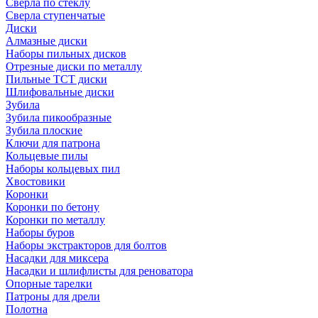
Сверла по стеклу
Сверла ступенчатые
Диски
Алмазные диски
Наборы пильных дисков
Отрезные диски по металлу
Пильные TCT диски
Шлифовальные диски
Зубила
Зубила пикообразные
Зубила плоские
Ключи для патрона
Кольцевые пилы
Наборы кольцевых пил
Хвостовики
Коронки
Коронки по бетону
Коронки по металлу
Наборы буров
Наборы экстракторов для болтов
Насадки для миксера
Насадки и шлифлисты для реноватора
Опорные тарелки
Патроны для дрели
Полотна