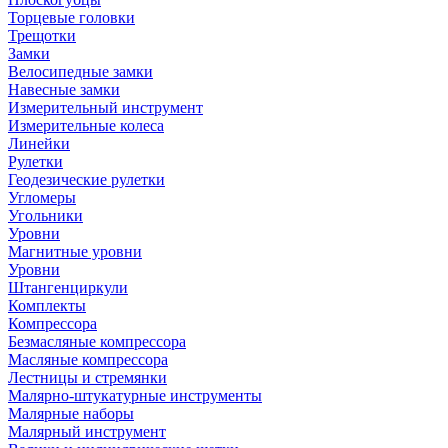
Торцевые головки
Трещотки
Замки
Велосипедные замки
Навесные замки
Измерительный инструмент
Измерительные колеса
Линейки
Рулетки
Геодезические рулетки
Угломеры
Угольники
Уровни
Магнитные уровни
Уровни
Штангенциркули
Комплекты
Компрессора
Безмасляные компрессора
Масляные компрессора
Лестницы и стремянки
Малярно-штукатурные инструменты
Малярные наборы
Малярный инструмент