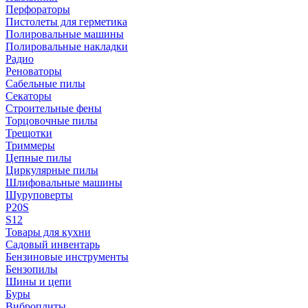
Перфораторы
Пистолеты для герметика
Полировальные машины
Полировальные накладки
Радио
Реноваторы
Сабельные пилы
Секаторы
Строительные фены
Торцовочные пилы
Трещотки
Триммеры
Цепные пилы
Циркулярные пилы
Шлифовальные машины
Шуруповерты
P20S
S12
Товары для кухни
Садовый инвентарь
Бензиновые инструменты
Бензопилы
Шины и цепи
Буры
Виброплиты