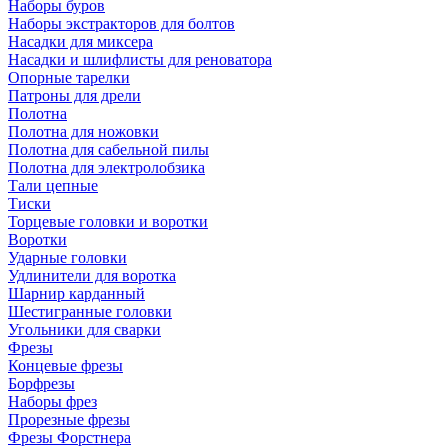
Наборы буров
Наборы экстракторов для болтов
Насадки для миксера
Насадки и шлифлисты для реноватора
Опорные тарелки
Патроны для дрели
Полотна
Полотна для ножовки
Полотна для сабельной пилы
Полотна для электролобзика
Тали цепные
Тиски
Торцевые головки и воротки
Воротки
Ударные головки
Удлинители для воротка
Шарнир карданный
Шестигранные головки
Угольники для сварки
Фрезы
Концевые фрезы
Борфрезы
Наборы фрез
Прорезные фрезы
Фрезы Форстнера