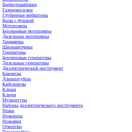
Вибротрамбовки
Газонокосилки
Глубинные вибраторы
Валы с буловой
Мотопомпы
Бензиновые мотопомпы
Дизельные мотопомпы
Триммеры
Швонарезчики
Генераторы
Бензиновые генераторы
Дизельные генераторы
Диэлектрический инструмент
Бокорезы
Длинногубцы
Кабелерезы
Клещи
Ключи
Мультитулы
Наборы диэлектрического инструмента
Ножи
Ножницы
Ножовки
Отвертки
Плоскогубцы