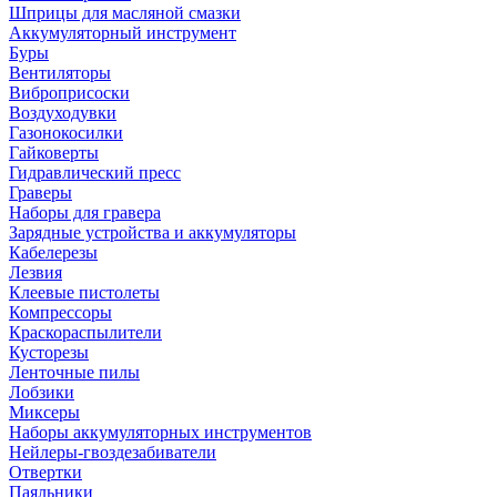
Шприцы для масляной смазки
Аккумуляторный инструмент
Буры
Вентиляторы
Виброприсоски
Воздуходувки
Газонокосилки
Гайковерты
Гидравлический пресс
Граверы
Наборы для гравера
Зарядные устройства и аккумуляторы
Кабелерезы
Лезвия
Клеевые пистолеты
Компрессоры
Краскораспылители
Кусторезы
Ленточные пилы
Лобзики
Миксеры
Наборы аккумуляторных инструментов
Нейлеры-гвоздезабиватели
Отвертки
Паяльники