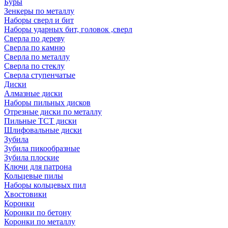
Буры
Зенкеры по металлу
Наборы сверл и бит
Наборы ударных бит, головок ,сверл
Сверла по дереву
Сверла по камню
Сверла по металлу
Сверла по стеклу
Сверла ступенчатые
Диски
Алмазные диски
Наборы пильных дисков
Отрезные диски по металлу
Пильные TCT диски
Шлифовальные диски
Зубила
Зубила пикообразные
Зубила плоские
Ключи для патрона
Кольцевые пилы
Наборы кольцевых пил
Хвостовики
Коронки
Коронки по бетону
Коронки по металлу