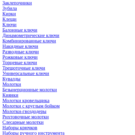
Заклепочники
Зубила
Кирки
Клещи
Ключи
Балонные ключи
Динамометрические ключи
Комбинированные ключи
Накидные ключи
Разводные ключи
Рожковые ключи
Торцевые ключи
Трещоточные ключи
Универсальные ключи
Кувалды
Молотки
Безынерционные молотки
Киянки
Молотки кровельщика
Молотки с круглым бойком
Молотки-гвоздодеры
Рихтовочные молотки
Слесарные молотки
Наборы крючков
Наборы ручного инструмента