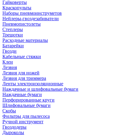
Гайковерты
Краскопульты
Наборы пневмоинструметов
Нейлеры-гвоздезабиватели
Пневмопистолеты
Степлеры
Трещотки
Расходные материалы
Батарейки
Гвозди
Кабельные стяжки
Клеи
Лезвия
Лезвия для ножей
Лезвия для триммера
Ленты электроизоляционные
Наждачные и шлифовальные бумаги
Наждачные бумаги
Перфорированные круги
Шлифовальные бумаги
Скобы
Фильтры для пылесоса
Ручной инструмент
Гвоздодеры
Дыроколы