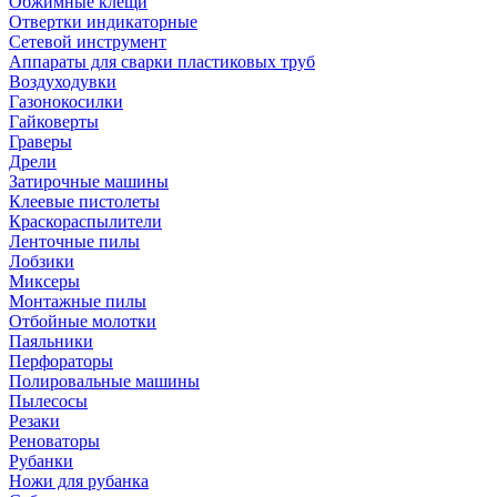
Обжимные клещи
Отвертки индикаторные
Сетевой инструмент
Аппараты для сварки пластиковых труб
Воздуходувки
Газонокосилки
Гайковерты
Граверы
Дрели
Затирочные машины
Клеевые пистолеты
Краскораспылители
Ленточные пилы
Лобзики
Миксеры
Монтажные пилы
Отбойные молотки
Паяльники
Перфораторы
Полировальные машины
Пылесосы
Резаки
Реноваторы
Рубанки
Ножи для рубанка