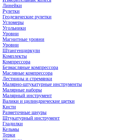
Линейки
Рулетки
Геодезические рулетки
Угломеры
Угольники
Уровни
Магнитные уровни
Уровни
Штангенциркули
Комплекты
Компрессора
Безмасляные компрессора
Масляные компрессора
Лестницы и стремянки
Малярно-штукатурные инструменты
Малярные наборы
Малярный инструмент
Валики и цилиндрические щетки
Кисти
Разметочные шнуры
Штукатурный инструмент
Гладилки
Кельмы
Терки