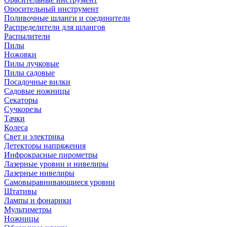
Оросительный инструмент
Поливочные шланги и соединители
Распределители для шлангов
Распылители
Пилы
Ножовки
Пилы лучковые
Пилы садовые
Посадочные вилки
Садовые ножницы
Секаторы
Сучкорезы
Тачки
Колеса
Свет и электрика
Детекторы напряжения
Инфрокрасные пирометры
Лазерные уровни и нивелиры
Лазерные нивелиры
Самовыравнивающиеся уровни
Штативы
Лампы и фонарики
Мультиметры
Ножницы