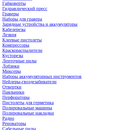
Гайковерты
Гидравлический пресс
Граверы
Наборы для гравера
Зарядные устройства и аккумуляторы
Кабелерезы
Лезвия
Клеевые пистолеты
Компрессоры
Краскораспылители
Кусторезы
Ленточные пилы
Лобзики
Миксеры
Наборы аккумуляторных инструментов
Нейлеры-гвоздезабиватели
Отвертки
Паяльники
Перфораторы
Пистолеты для герметика
Полировальные машины
Полировальные накладки
Радио
Реноваторы
Сабельные пилы