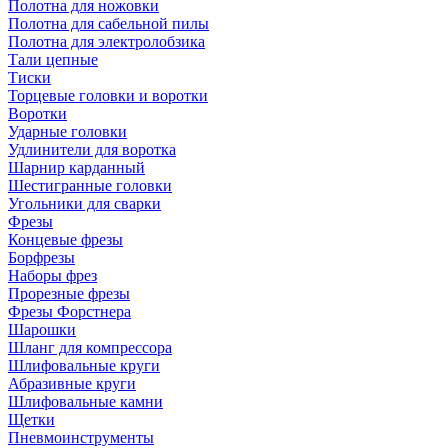
Полотна для ножовки
Полотна для сабельной пилы
Полотна для электролобзика
Тали цепные
Тиски
Торцевые головки и воротки
Воротки
Ударные головки
Удлинители для воротка
Шарнир карданный
Шестигранные головки
Угольники для сварки
Фрезы
Концевые фрезы
Борфрезы
Наборы фрез
Прорезные фрезы
Фрезы Форстнера
Шарошки
Шланг для компрессора
Шлифовальные круги
Абразивные круги
Шлифовальные камни
Щетки
Пневмоинструменты