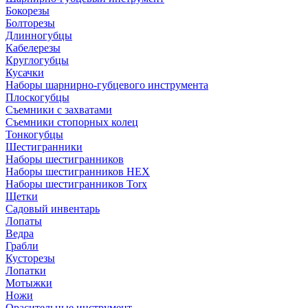
Бокорезы
Болторезы
Длинногубцы
Кабелерезы
Круглогубцы
Кусачки
Наборы шарнирно-губцевого инструмента
Плоскогубцы
Съемники с захватами
Съемники стопорных колец
Тонкогубцы
Шестигранники
Наборы шестигранников
Наборы шестигранников HEX
Наборы шестигранников Torx
Щетки
Садовый инвентарь
Лопаты
Ведра
Грабли
Кусторезы
Лопатки
Мотыжки
Ножи
Орасительные инструмент