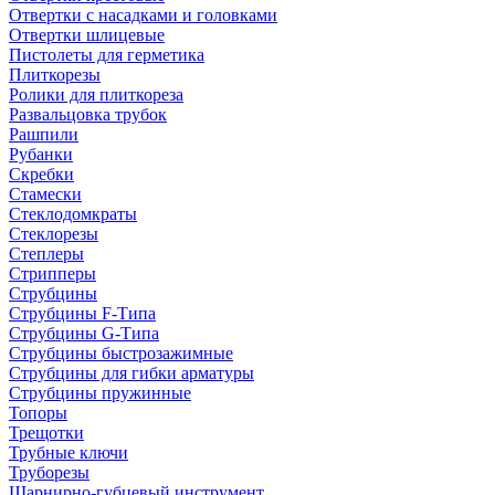
Отвертки с насадками и головками
Отвертки шлицевые
Пистолеты для герметика
Плиткорезы
Ролики для плиткореза
Развальцовка трубок
Рашпили
Рубанки
Скребки
Стамески
Стеклодомкраты
Стеклорезы
Степлеры
Стрипперы
Струбцины
Струбцины F-Типа
Струбцины G-Типа
Струбцины быстрозажимные
Струбцины для гибки арматуры
Струбцины пружинные
Топоры
Трещотки
Трубные ключи
Труборезы
Шарнирно-губцевый инструмент