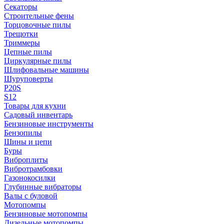
Секаторы
Строительные фены
Торцовочные пилы
Трещотки
Триммеры
Цепные пилы
Циркулярные пилы
Шлифовальные машины
Шуруповерты
P20S
S12
Товары для кухни
Садовый инвентарь
Бензиновые инструменты
Бензопилы
Шины и цепи
Буры
Виброплиты
Вибротрамбовки
Газонокосилки
Глубинные вибраторы
Валы с буловой
Мотопомпы
Бензиновые мотопомпы
Дизельные мотопомпы