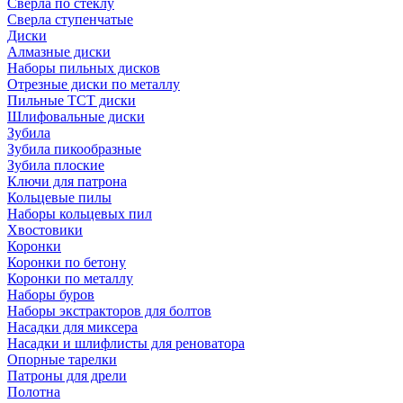
Сверла по стеклу
Сверла ступенчатые
Диски
Алмазные диски
Наборы пильных дисков
Отрезные диски по металлу
Пильные TCT диски
Шлифовальные диски
Зубила
Зубила пикообразные
Зубила плоские
Ключи для патрона
Кольцевые пилы
Наборы кольцевых пил
Хвостовики
Коронки
Коронки по бетону
Коронки по металлу
Наборы буров
Наборы экстракторов для болтов
Насадки для миксера
Насадки и шлифлисты для реноватора
Опорные тарелки
Патроны для дрели
Полотна