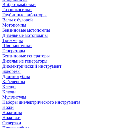
Вибротрамбовки
Газонокосилки
Глубинные вибраторы
Валы с буловой
Мотопомпы
Бензиновые мотопомпы
Дизельные мотопомпы
Триммеры
Швонарезчики
Генераторы
Бензиновые генераторы
Дизельные генераторы
Диэлектрический инструмент
Бокорезы
Длинногубцы
Кабелерезы
Клещи
Ключи
Мультитулы
Наборы диэлектрического инструмента
Ножи
Ножницы
Ножовки
Отвертки
Плоскогубцы