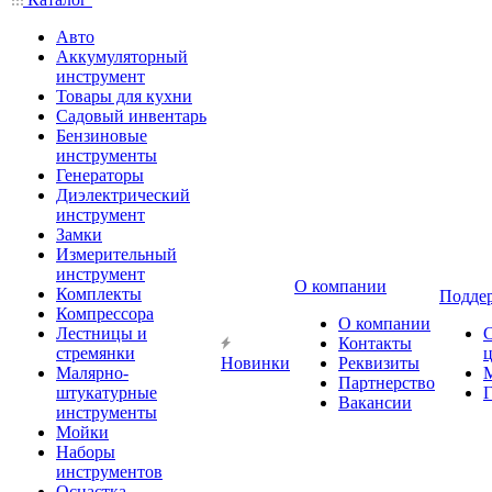
Авто
Аккумуляторный
инструмент
Товары для кухни
Садовый инвентарь
Бензиновые
инструменты
Генераторы
Диэлектрический
инструмент
Замки
Измерительный
инструмент
О компании
Комплекты
Подде
Компрессора
О компании
Лестницы и
Контакты
стремянки
Новинки
Реквизиты
Малярно-
Партнерство
штукатурные
Г
Вакансии
инструменты
Мойки
Наборы
инструментов
Оснастка