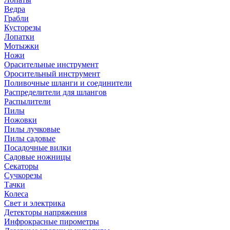
Ведра
Грабли
Кусторезы
Лопатки
Мотыжки
Ножи
Орасительные инструмент
Оросительный инструмент
Поливочные шланги и соединители
Распределители для шлангов
Распылители
Пилы
Ножовки
Пилы лучковые
Пилы садовые
Посадочные вилки
Садовые ножницы
Секаторы
Сучкорезы
Тачки
Колеса
Свет и электрика
Детекторы напряжения
Инфрокрасные пирометры