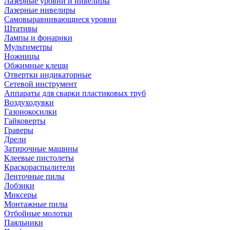
Лазерные уровни и нивелиры
Лазерные нивелиры
Самовыравнивающиеся уровни
Штативы
Лампы и фонарики
Мультиметры
Ножницы
Обжимные клещи
Отвертки индикаторные
Сетевой инструмент
Аппараты для сварки пластиковых труб
Воздуходувки
Газонокосилки
Гайковерты
Граверы
Дрели
Затирочные машины
Клеевые пистолеты
Краскораспылители
Ленточные пилы
Лобзики
Миксеры
Монтажные пилы
Отбойные молотки
Паяльники