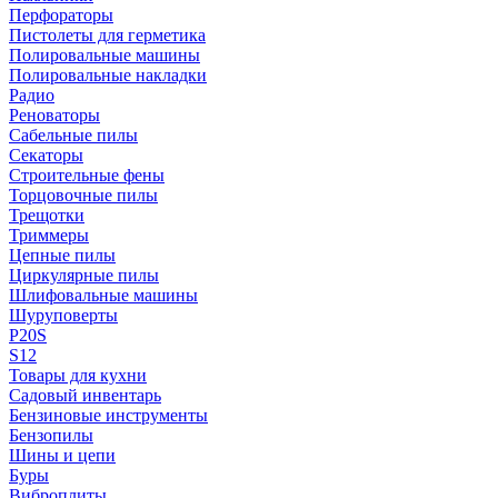
Перфораторы
Пистолеты для герметика
Полировальные машины
Полировальные накладки
Радио
Реноваторы
Сабельные пилы
Секаторы
Строительные фены
Торцовочные пилы
Трещотки
Триммеры
Цепные пилы
Циркулярные пилы
Шлифовальные машины
Шуруповерты
P20S
S12
Товары для кухни
Садовый инвентарь
Бензиновые инструменты
Бензопилы
Шины и цепи
Буры
Виброплиты