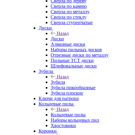
Сверла по дереву
Сверла по камню
Сверла по металлу
Сверла по стеклу
Сверла ступенчатые
Диски
Назад
Диски
Алмазные диски
Наборы пильных дисков
Отрезные диски по металлу
Пильные TCT диски
Шлифовальные диски
Зубила
Назад
Зубила
Зубила пикообразные
Зубила плоские
Ключи для патрона
Кольцевые пилы
Назад
Кольцевые пилы
Наборы кольцевых пил
Хвостовики
Коронки