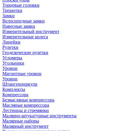
Торцевые головки
Трещотки
Замки
Велосипедные замки
Навесные замки
Измерительный инструмент
Измерительные колеса
Линейки
Рулетки
Геодезические рулетки
Угломеры
Угольники
Уровни
Магнитные уровни
Уровни
Штангенциркули
Комплекты
Компрессора
Безмасляные компрессора
Масляные компрессора
Лестницы и стремянки
Малярно-штукатурные инструменты
Малярные наборы
Малярный инструмент