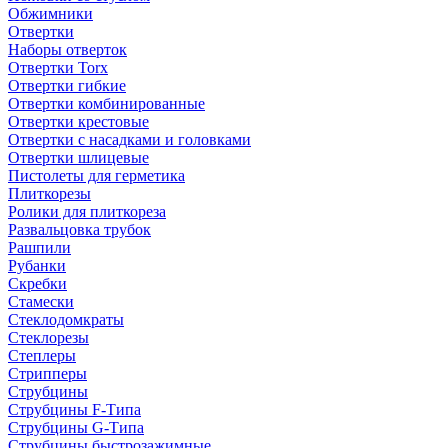
Обжимники
Отвертки
Наборы отверток
Отвертки Torx
Отвертки гибкие
Отвертки комбинированные
Отвертки крестовые
Отвертки с насадками и головками
Отвертки шлицевые
Пистолеты для герметика
Плиткорезы
Ролики для плиткореза
Развальцовка трубок
Рашпили
Рубанки
Скребки
Стамески
Стеклодомкраты
Стеклорезы
Степлеры
Стрипперы
Струбцины
Струбцины F-Типа
Струбцины G-Типа
Струбцины быстрозажимные