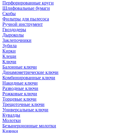
Перфорированные круги
Шлифовальные бумаги
Скобы
Фильтры для пылесоса
Ручной инструмент
Гвоздодеры
Дыроколы
Заклепочники
Зубила
Кирки
Клещи
Ключи
Балонные ключи
Динамометрические ключи
Комбинированные ключи
Накидные ключи
Разводные ключи
Рожковые ключи
Торцевые ключи
Трещоточные ключи
Универсальные ключи
Кувалды
Молотки
Безынерционные молотки
Киянки