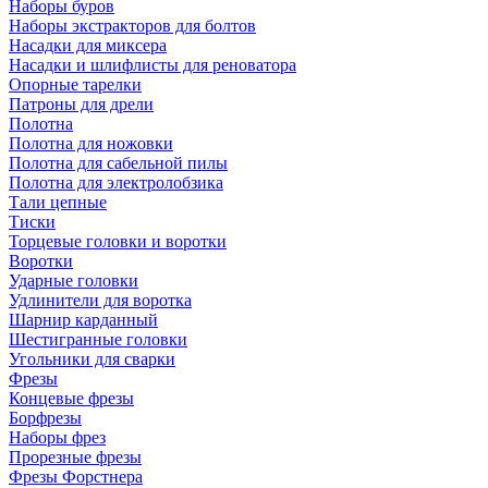
Наборы буров
Наборы экстракторов для болтов
Насадки для миксера
Насадки и шлифлисты для реноватора
Опорные тарелки
Патроны для дрели
Полотна
Полотна для ножовки
Полотна для сабельной пилы
Полотна для электролобзика
Тали цепные
Тиски
Торцевые головки и воротки
Воротки
Ударные головки
Удлинители для воротка
Шарнир карданный
Шестигранные головки
Угольники для сварки
Фрезы
Концевые фрезы
Борфрезы
Наборы фрез
Прорезные фрезы
Фрезы Форстнера