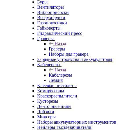
Буры
Вентиляторы
Виброприсоски
Воздуходувки
Газонокосилки
Гайковерты
Гидравлический пресс
Граверы
Назад
Граверы
Наборы для гравера
Зарядные устройства и аккумуляторы
Кабелерезы
Назад
Кабелерезы
Лезвия
Клеевые пистолеты
Компрессоры
Краскораспылители
Кусторезы
Ленточные пилы
Лобзики
Миксеры
Наборы аккумуляторных инструментов
Нейлеры-гвоздезабиватели