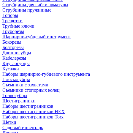
Струбцины для гибки арматуры
Струбцины пружинные
Топоры
Трещотки
Трубные ключи
Труборезы
Шарнирно-губцевый инструмент
Бокорезы
Болторезы
Длинногубцы
Кабелерезы
Круглогубцы
Кусачки
Наборы шарнирно-губцевого инструмента
Плоскогубцы
Съемники с захватами
Съемники стопорных колец
Тонкогубцы
Шестигранники
Наборы шестигранников
Наборы шестигранников HEX
Наборы шестигранников Torx
Щетки
Садовый инвентарь
Лопаты