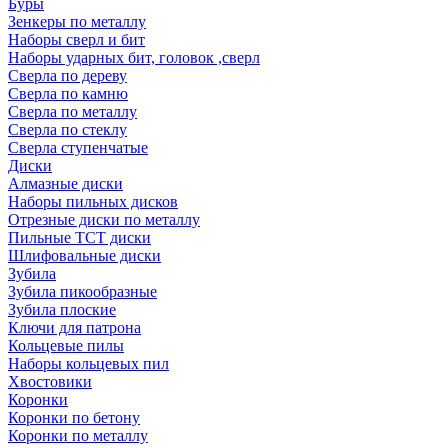
Буры
Зенкеры по металлу
Наборы сверл и бит
Наборы ударных бит, головок ,сверл
Сверла по дереву
Сверла по камню
Сверла по металлу
Сверла по стеклу
Сверла ступенчатые
Диски
Алмазные диски
Наборы пильных дисков
Отрезные диски по металлу
Пильные TCT диски
Шлифовальные диски
Зубила
Зубила пикообразные
Зубила плоские
Ключи для патрона
Кольцевые пилы
Наборы кольцевых пил
Хвостовики
Коронки
Коронки по бетону
Коронки по металлу