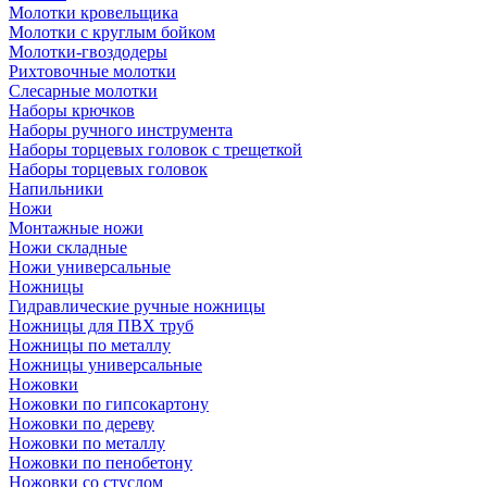
Молотки кровельщика
Молотки с круглым бойком
Молотки-гвоздодеры
Рихтовочные молотки
Слесарные молотки
Наборы крючков
Наборы ручного инструмента
Наборы торцевых головок с трещеткой
Наборы торцевых головок
Напильники
Ножи
Монтажные ножи
Ножи складные
Ножи универсальные
Ножницы
Гидравлические ручные ножницы
Ножницы для ПВХ труб
Ножницы по металлу
Ножницы универсальные
Ножовки
Ножовки по гипсокартону
Ножовки по дереву
Ножовки по металлу
Ножовки по пенобетону
Ножовки со стуслом