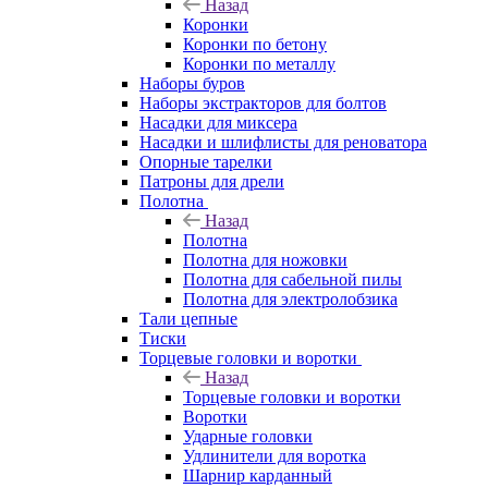
Назад
Коронки
Коронки по бетону
Коронки по металлу
Наборы буров
Наборы экстракторов для болтов
Насадки для миксера
Насадки и шлифлисты для реноватора
Опорные тарелки
Патроны для дрели
Полотна
Назад
Полотна
Полотна для ножовки
Полотна для сабельной пилы
Полотна для электролобзика
Тали цепные
Тиски
Торцевые головки и воротки
Назад
Торцевые головки и воротки
Воротки
Ударные головки
Удлинители для воротка
Шарнир карданный