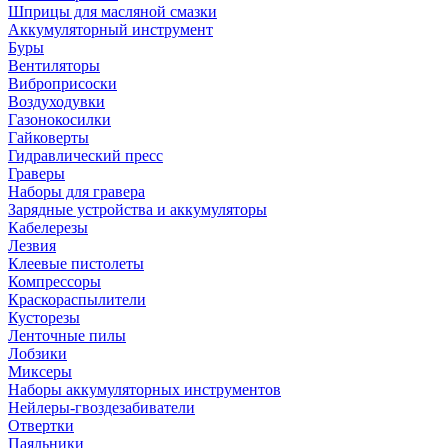
Шприцы для масляной смазки
Аккумуляторный инструмент
Буры
Вентиляторы
Виброприсоски
Воздуходувки
Газонокосилки
Гайковерты
Гидравлический пресс
Граверы
Наборы для гравера
Зарядные устройства и аккумуляторы
Кабелерезы
Лезвия
Клеевые пистолеты
Компрессоры
Краскораспылители
Кусторезы
Ленточные пилы
Лобзики
Миксеры
Наборы аккумуляторных инструментов
Нейлеры-гвоздезабиватели
Отвертки
Паяльники