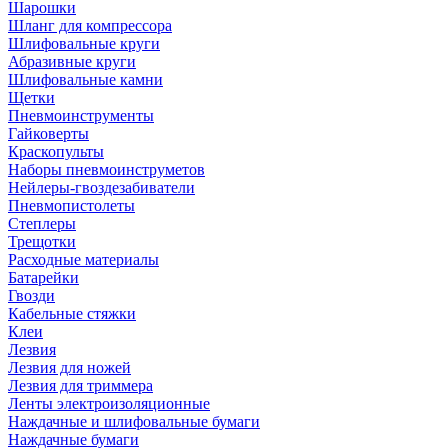
Шарошки
Шланг для компрессора
Шлифовальные круги
Абразивные круги
Шлифовальные камни
Щетки
Пневмоинструменты
Гайковерты
Краскопульты
Наборы пневмоинструметов
Нейлеры-гвоздезабиватели
Пневмопистолеты
Степлеры
Трещотки
Расходные материалы
Батарейки
Гвозди
Кабельные стяжки
Клеи
Лезвия
Лезвия для ножей
Лезвия для триммера
Ленты электроизоляционные
Наждачные и шлифовальные бумаги
Наждачные бумаги