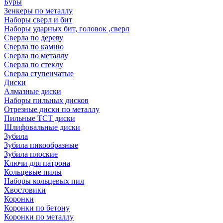
Буры
Зенкеры по металлу
Наборы сверл и бит
Наборы ударных бит, головок ,сверл
Сверла по дереву
Сверла по камню
Сверла по металлу
Сверла по стеклу
Сверла ступенчатые
Диски
Алмазные диски
Наборы пильных дисков
Отрезные диски по металлу
Пильные TCT диски
Шлифовальные диски
Зубила
Зубила пикообразные
Зубила плоские
Ключи для патрона
Кольцевые пилы
Наборы кольцевых пил
Хвостовики
Коронки
Коронки по бетону
Коронки по металлу