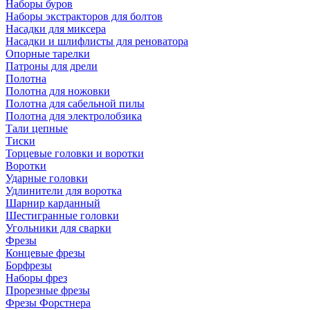
Наборы буров
Наборы экстракторов для болтов
Насадки для миксера
Насадки и шлифлисты для реноватора
Опорные тарелки
Патроны для дрели
Полотна
Полотна для ножовки
Полотна для сабельной пилы
Полотна для электролобзика
Тали цепные
Тиски
Торцевые головки и воротки
Воротки
Ударные головки
Удлинители для воротка
Шарнир карданный
Шестигранные головки
Угольники для сварки
Фрезы
Концевые фрезы
Борфрезы
Наборы фрез
Прорезные фрезы
Фрезы Форстнера