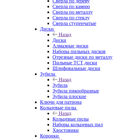
Сверла по дереву
Сверла по камню
Сверла по металлу
Сверла по стеклу
Сверла ступенчатые
Диски
Назад
Диски
Алмазные диски
Наборы пильных дисков
Отрезные диски по металлу
Пильные TCT диски
Шлифовальные диски
Зубила
Назад
Зубила
Зубила пикообразные
Зубила плоские
Ключи для патрона
Кольцевые пилы
Назад
Кольцевые пилы
Наборы кольцевых пил
Хвостовики
Коронки