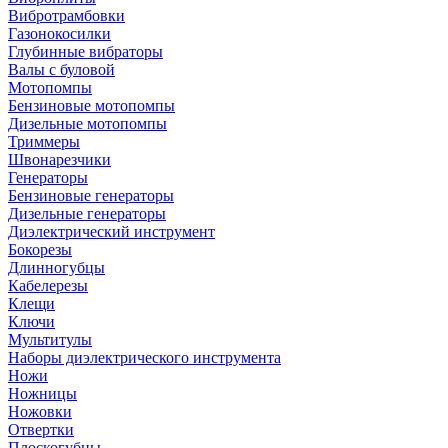
Вибротрамбовки
Газонокосилки
Глубинные вибраторы
Валы с буловой
Мотопомпы
Бензиновые мотопомпы
Дизельные мотопомпы
Триммеры
Швонарезчики
Генераторы
Бензиновые генераторы
Дизельные генераторы
Диэлектрический инструмент
Бокорезы
Длинногубцы
Кабелерезы
Клещи
Ключи
Мультитулы
Наборы диэлектрического инструмента
Ножи
Ножницы
Ножовки
Отвертки
Плоскогубцы