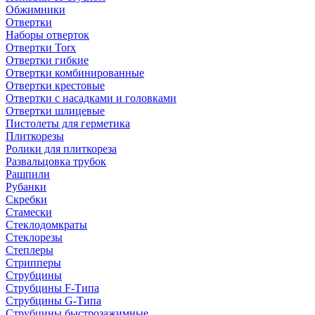
Обжимники
Отвертки
Наборы отверток
Отвертки Torx
Отвертки гибкие
Отвертки комбинированные
Отвертки крестовые
Отвертки с насадками и головками
Отвертки шлицевые
Пистолеты для герметика
Плиткорезы
Ролики для плиткореза
Развальцовка трубок
Рашпили
Рубанки
Скребки
Стамески
Стеклодомкраты
Стеклорезы
Степлеры
Стрипперы
Струбцины
Струбцины F-Типа
Струбцины G-Типа
Струбцины быстрозажимные