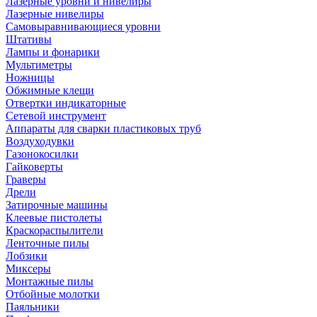
Лазерные уровни и нивелиры
Лазерные нивелиры
Самовыравнивающиеся уровни
Штативы
Лампы и фонарики
Мультиметры
Ножницы
Обжимные клещи
Отвертки индикаторные
Сетевой инструмент
Аппараты для сварки пластиковых труб
Воздуходувки
Газонокосилки
Гайковерты
Граверы
Дрели
Затирочные машины
Клеевые пистолеты
Краскораспылители
Ленточные пилы
Лобзики
Миксеры
Монтажные пилы
Отбойные молотки
Паяльники