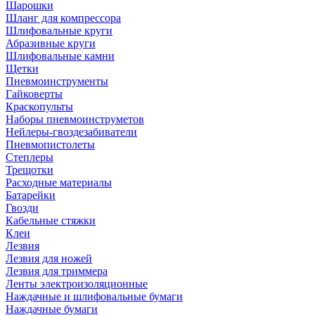
Шарошки
Шланг для компрессора
Шлифовальные круги
Абразивные круги
Шлифовальные камни
Щетки
Пневмоинструменты
Гайковерты
Краскопульты
Наборы пневмоинструметов
Нейлеры-гвоздезабиватели
Пневмопистолеты
Степлеры
Трещотки
Расходные материалы
Батарейки
Гвозди
Кабельные стяжки
Клеи
Лезвия
Лезвия для ножей
Лезвия для триммера
Ленты электроизоляционные
Наждачные и шлифовальные бумаги
Наждачные бумаги