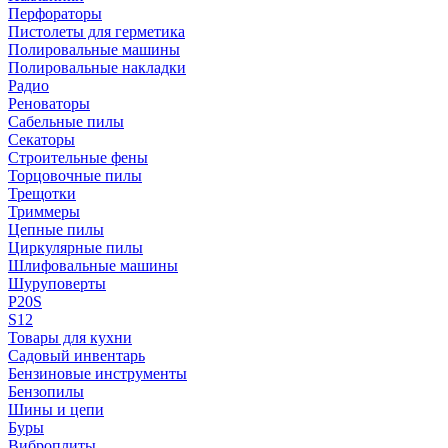
Перфораторы
Пистолеты для герметика
Полировальные машины
Полировальные накладки
Радио
Реноваторы
Сабельные пилы
Секаторы
Строительные фены
Торцовочные пилы
Трещотки
Триммеры
Цепные пилы
Циркулярные пилы
Шлифовальные машины
Шуруповерты
P20S
S12
Товары для кухни
Садовый инвентарь
Бензиновые инструменты
Бензопилы
Шины и цепи
Буры
Виброплиты