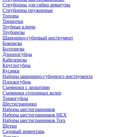
Струбцины для гибки арматуры
Струбцины пружинные
Топоры
Трещотки
Трубные ключи
Труборезы
Шарнирно-губцевый инструмент
Бокорезы
Болторезы
Длинногубцы
Кабелерезы
Круглогубцы
Кусачки
Наборы шарнирно-губцевого инструмента
Плоскогубцы
Съемники с захватами
Съемники стопорных колец
Тонкогубцы
Шестигранники
Наборы шестигранников
Наборы шестигранников HEX
Наборы шестигранников Torx
Щетки
Садовый инвентарь
Лопаты