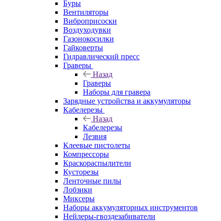
Буры
Вентиляторы
Виброприсоски
Воздуходувки
Газонокосилки
Гайковерты
Гидравлический пресс
Граверы
Назад
Граверы
Наборы для гравера
Зарядные устройства и аккумуляторы
Кабелерезы
Назад
Кабелерезы
Лезвия
Клеевые пистолеты
Компрессоры
Краскораспылители
Кусторезы
Ленточные пилы
Лобзики
Миксеры
Наборы аккумуляторных инструментов
Нейлеры-гвоздезабиватели