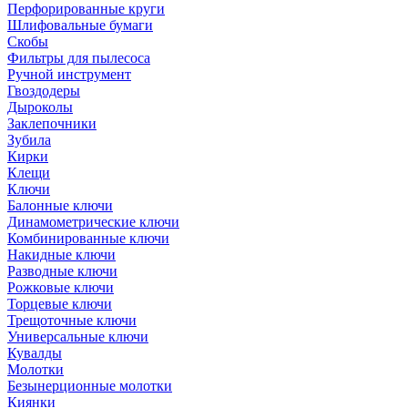
Перфорированные круги
Шлифовальные бумаги
Скобы
Фильтры для пылесоса
Ручной инструмент
Гвоздодеры
Дыроколы
Заклепочники
Зубила
Кирки
Клещи
Ключи
Балонные ключи
Динамометрические ключи
Комбинированные ключи
Накидные ключи
Разводные ключи
Рожковые ключи
Торцевые ключи
Трещоточные ключи
Универсальные ключи
Кувалды
Молотки
Безынерционные молотки
Киянки