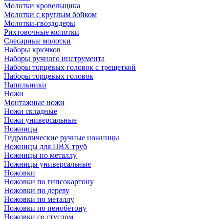
Молотки кровельщика
Молотки с круглым бойком
Молотки-гвоздодеры
Рихтовочные молотки
Слесарные молотки
Наборы крючков
Наборы ручного инструмента
Наборы торцевых головок с трещеткой
Наборы торцевых головок
Напильники
Ножи
Монтажные ножи
Ножи складные
Ножи универсальные
Ножницы
Гидравлические ручные ножницы
Ножницы для ПВХ труб
Ножницы по металлу
Ножницы универсальные
Ножовки
Ножовки по гипсокартону
Ножовки по дереву
Ножовки по металлу
Ножовки по пенобетону
Ножовки со стуслом