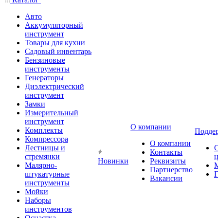
Авто
Аккумуляторный
инструмент
Товары для кухни
Садовый инвентарь
Бензиновые
инструменты
Генераторы
Диэлектрический
инструмент
Замки
Измерительный
инструмент
О компании
Комплекты
Подде
Компрессора
О компании
Лестницы и
Контакты
стремянки
Новинки
Реквизиты
Малярно-
Партнерство
штукатурные
Г
Вакансии
инструменты
Мойки
Наборы
инструментов
Оснастка