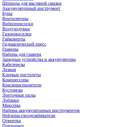
Шприцы для масляной смазки
Аккумуляторный инструмент
Буры
Вентиляторы
Виброприсоски
Воздуходувки
Газонокосилки
Гайковерты
Гидравлический пресс
Граверы
Наборы для гравера
Зарядные устройства и аккумуляторы
Кабелерезы
Лезвия
Клеевые пистолеты
Компрессоры
Краскораспылители
Кусторезы
Ленточные пилы
Лобзики
Миксеры
Наборы аккумуляторных инструментов
Нейлеры-гвоздезабиватели
Отвертки
Паяльники