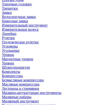
Торцевые головки
Трещотки
Замки
Велосипедные замки
Навесные замки
Измерительный инструмент
Измерительные колеса
Линейки
Рулетки
Геодезические рулетки
Угломеры
Угольники
Уровни
Магнитные уровни
Уровни
Штангенциркули
Комплекты
Компрессора
Безмасляные компрессора
Масляные компрессора
Лестницы и стремянки
Малярно-штукатурные инструменты
Малярные наборы
Малярный инструмент