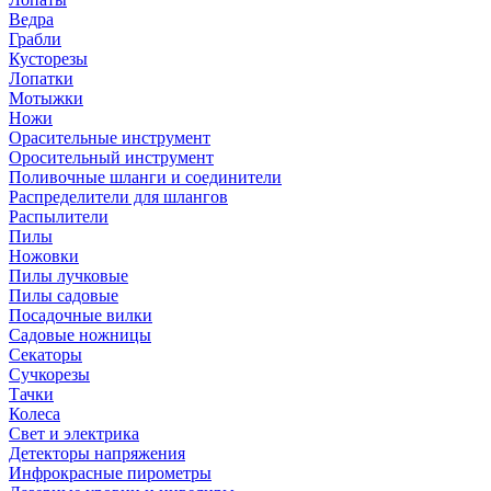
Ведра
Грабли
Кусторезы
Лопатки
Мотыжки
Ножи
Орасительные инструмент
Оросительный инструмент
Поливочные шланги и соединители
Распределители для шлангов
Распылители
Пилы
Ножовки
Пилы лучковые
Пилы садовые
Посадочные вилки
Садовые ножницы
Секаторы
Сучкорезы
Тачки
Колеса
Свет и электрика
Детекторы напряжения
Инфрокрасные пирометры