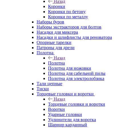
Назад
Коронки
Коронки по бетону
Коронки по металлу
Наборы буров
Наборы экстракторов для болтов
Насадки для миксера
Насадки и шлифлисты для реноватора
Опорные тарелки
Патроны для дрели
Полотна
Назад
Полотна
Полотна для ножовки
Полотна для сабельной пилы
Полотна для электролобзика
Тали цепные
Тиски
Торцевые головки и воротки
Назад
Торцевые головки и воротки
Воротки
Ударные головки
Удлинители для воротка
Шарнир карданный