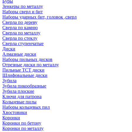
Буры
Зенкеры по металлу
Наборы сверл и бит
Наборы ударных бит, головок ,сверл
Сверла по дереву
Сверла по камню
Сверла по металлу
Сверла по стеклу
Сверла ступенчатые
Диски
Алмазные диски
Наборы пильных дисков
Отрезные диски по металлу
Пильные TCT диски
Шлифовальные диски
Зубила
Зубила пикообразные
Зубила плоские
Ключи для патрона
Кольцевые пилы
Наборы кольцевых пил
Хвостовики
Коронки
Коронки по бетону
Коронки по металлу