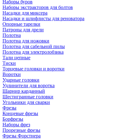
Наборы буров
Наборы экстракторов для болтов
Насадки для миксера
Насадки и шлифлисты для реноватора
Опорные тарелки
Патроны для дрели
Полотна
Полотна для ножовки
Полотна для сабельной пилы
Полотна для электролобзика
Тали цепные
Тиски
Торцевые головки и воротки
Воротки
Ударные головки
Удлинители для воротка
Шарнир карданный
Шестигранные головки
Угольники для сварки
Фрезы
Концевые фрезы
Борфрезы
Наборы фрез
Прорезные фрезы
Фрезы Форстнера