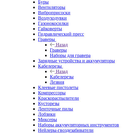
Буры
Вентиляторы
Виброприсоски
Воздуходувки
Газонокосилки
Гайковерты
Гидравлический пресс
Граверы
Назад
Граверы
Наборы для гравера
Зарядные устройства и аккумуляторы
Кабелерезы
Назад
Кабелерезы
Лезвия
Клеевые пистолеты
Компрессоры
Краскораспылители
Кусторезы
Ленточные пилы
Лобзики
Миксеры
Наборы аккумуляторных инструментов
Нейлеры-гвоздезабиватели