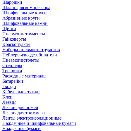
Шарошки
Шланг для компрессора
Шлифовальные круги
Абразивные круги
Шлифовальные камни
Щетки
Пневмоинструменты
Гайковерты
Краскопульты
Наборы пневмоинструметов
Нейлеры-гвоздезабиватели
Пневмопистолеты
Степлеры
Трещотки
Расходные материалы
Батарейки
Гвозди
Кабельные стяжки
Клеи
Лезвия
Лезвия для ножей
Лезвия для триммера
Ленты электроизоляционные
Наждачные и шлифовальные бумаги
Наждачные бумаги