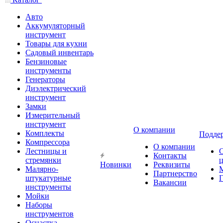
Авто
Аккумуляторный
инструмент
Товары для кухни
Садовый инвентарь
Бензиновые
инструменты
Генераторы
Диэлектрический
инструмент
Замки
Измерительный
инструмент
О компании
Комплекты
Подде
Компрессора
О компании
Лестницы и
Контакты
стремянки
Новинки
Реквизиты
Малярно-
Партнерство
штукатурные
Г
Вакансии
инструменты
Мойки
Наборы
инструментов
Оснастка