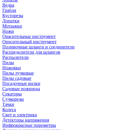
Ведра
Грабли
Кусторезы
Лопатки
Мотыжки
Ножи
Орасительные инструмент
Оросительный инструмент
Поливочные шланги и соединители
Распределители для шлангов
Распылители
Пилы
Ножовки
Пилы лучковые
Пилы садовые
Посадочные вилки
Садовые ножницы
Секаторы
Сучкорезы
Тачки
Колеса
Свет и электрика
Детекторы напряжения
Инфрокрасные пирометры