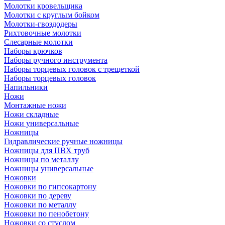
Молотки кровельщика
Молотки с круглым бойком
Молотки-гвоздодеры
Рихтовочные молотки
Слесарные молотки
Наборы крючков
Наборы ручного инструмента
Наборы торцевых головок с трещеткой
Наборы торцевых головок
Напильники
Ножи
Монтажные ножи
Ножи складные
Ножи универсальные
Ножницы
Гидравлические ручные ножницы
Ножницы для ПВХ труб
Ножницы по металлу
Ножницы универсальные
Ножовки
Ножовки по гипсокартону
Ножовки по дереву
Ножовки по металлу
Ножовки по пенобетону
Ножовки со стуслом