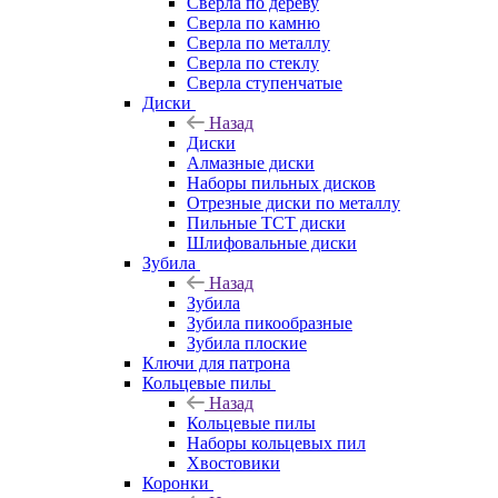
Сверла по дереву
Сверла по камню
Сверла по металлу
Сверла по стеклу
Сверла ступенчатые
Диски
Назад
Диски
Алмазные диски
Наборы пильных дисков
Отрезные диски по металлу
Пильные TCT диски
Шлифовальные диски
Зубила
Назад
Зубила
Зубила пикообразные
Зубила плоские
Ключи для патрона
Кольцевые пилы
Назад
Кольцевые пилы
Наборы кольцевых пил
Хвостовики
Коронки