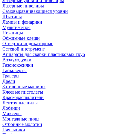
Лазерные уровни и нивелиры
Лазерные нивелиры
Самовыравнивающиеся уровни
Штативы
Лампы и фонарики
Мультиметры
Ножницы
Обжимные клещи
Отвертки индикаторные
Сетевой инструмент
Аппараты для сварки пластиковых труб
Воздуходувки
Газонокосилки
Гайковерты
Граверы
Дрели
Затирочные машины
Клеевые пистолеты
Краскораспылители
Ленточные пилы
Лобзики
Миксеры
Монтажные пилы
Отбойные молотки
Паяльники