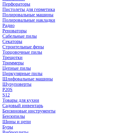
Перфораторы
Пистолеты для герметика
Полировальные машины
Полировальные накладки
Радио
Реноваторы
Сабельные пилы
Секаторы
Строительные фены
Торцовочные пилы
Трещотки
Триммеры
Цепные пилы
Циркулярные пилы
Шлифовальные машины
Шуруповерты
P20S
S12
Товары для кухни
Садовый инвентарь
Бензиновые инструменты
Бензопилы
Шины и цепи
Буры
Виброплиты