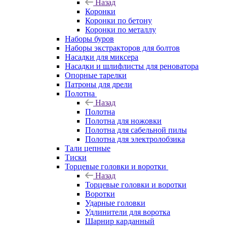
Назад
Коронки
Коронки по бетону
Коронки по металлу
Наборы буров
Наборы экстракторов для болтов
Насадки для миксера
Насадки и шлифлисты для реноватора
Опорные тарелки
Патроны для дрели
Полотна
Назад
Полотна
Полотна для ножовки
Полотна для сабельной пилы
Полотна для электролобзика
Тали цепные
Тиски
Торцевые головки и воротки
Назад
Торцевые головки и воротки
Воротки
Ударные головки
Удлинители для воротка
Шарнир карданный