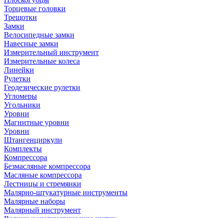
Торцевые головки
Трещотки
Замки
Велосипедные замки
Навесные замки
Измерительный инструмент
Измерительные колеса
Линейки
Рулетки
Геодезические рулетки
Угломеры
Угольники
Уровни
Магнитные уровни
Уровни
Штангенциркули
Комплекты
Компрессора
Безмасляные компрессора
Масляные компрессора
Лестницы и стремянки
Малярно-штукатурные инструменты
Малярные наборы
Малярный инструмент