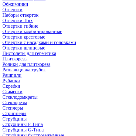
Обжимники
Отвертки
Наборы отверток
Отвертки Torx
Отвертки гибкие
Отвертки комбинированные
Отвертки крестовые
Отвертки с насадками и головками
Отвертки шлицевые
Пистолеты для герметика
Плиткорезы
Ролики для плиткореза
Развальцовка трубок
Рашпили
Рубанки
Скребки
Стамески
Стеклодомкраты
Стеклорезы
Степлеры
Стрипперы
Струбцины
Струбцины F-Типа
Струбцины G-Типа
Струбцины быстрозажимные