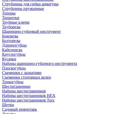
Струбцины для гибки арматуры
Струбцины пружинные
Топоры
Трещотки
Трубные ключи
Труборезы
Шарнирно-губцевый инструмент
Бокорезы
Болторезы
Длинногубцы
Кабелерезы
Круглогубцы
Кусачки
Наборы шарнирно-губцевого инструмента
Плоскогубцы
Съемники с захватами
Съемники стопорных колец
Тонкогубцы
Шестигранники
Наборы шестигранников
Наборы шестигранников HEX
Наборы шестигранников Torx
Щетки
Садовый инвентарь
Лопаты