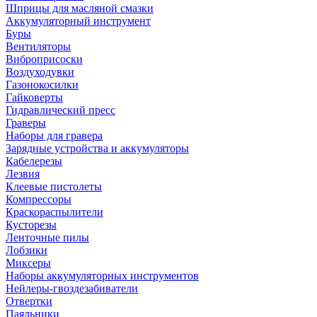
Шприцы для масляной смазки
Аккумуляторный инструмент
Буры
Вентиляторы
Виброприсоски
Воздуходувки
Газонокосилки
Гайковерты
Гидравлический пресс
Граверы
Наборы для гравера
Зарядные устройства и аккумуляторы
Кабелерезы
Лезвия
Клеевые пистолеты
Компрессоры
Краскораспылители
Кусторезы
Ленточные пилы
Лобзики
Миксеры
Наборы аккумуляторных инструментов
Нейлеры-гвоздезабиватели
Отвертки
Паяльники