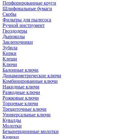
Перфорированные круги
Шлифовальные бумаги
Скобы
Фильтры для пылесоса
Ручной инструмент
Гвоздодеры
Дыроколы
Заклепочники
Зубила
Кирки
Клещи
Ключи
Балонные ключи
Динамометрические ключи
Комбинированные ключи
Накидные ключи
Разводные ключи
Рожковые ключи
Торцевые ключи
Трещоточные ключи
Универсальные ключи
Кувалды
Молотки
Безынерционные молотки
Киянки