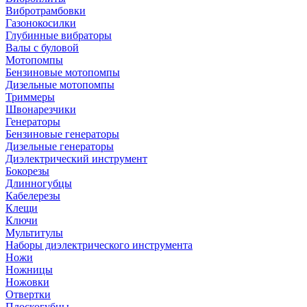
Вибротрамбовки
Газонокосилки
Глубинные вибраторы
Валы с буловой
Мотопомпы
Бензиновые мотопомпы
Дизельные мотопомпы
Триммеры
Швонарезчики
Генераторы
Бензиновые генераторы
Дизельные генераторы
Диэлектрический инструмент
Бокорезы
Длинногубцы
Кабелерезы
Клещи
Ключи
Мультитулы
Наборы диэлектрического инструмента
Ножи
Ножницы
Ножовки
Отвертки
Плоскогубцы