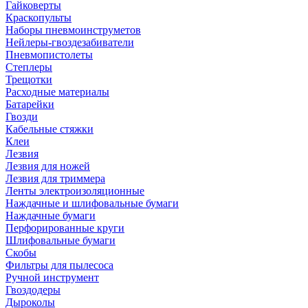
Гайковерты
Краскопульты
Наборы пневмоинструметов
Нейлеры-гвоздезабиватели
Пневмопистолеты
Степлеры
Трещотки
Расходные материалы
Батарейки
Гвозди
Кабельные стяжки
Клеи
Лезвия
Лезвия для ножей
Лезвия для триммера
Ленты электроизоляционные
Наждачные и шлифовальные бумаги
Наждачные бумаги
Перфорированные круги
Шлифовальные бумаги
Скобы
Фильтры для пылесоса
Ручной инструмент
Гвоздодеры
Дыроколы