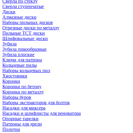
Сверла по стеклу
Сверла ступенчатые
Диски
Алмазные диски
Наборы пильных дисков
Отрезные диски по металлу
Пильные TCT диски
Шлифовальные диски
Зубила
Зубила пикообразные
Зубила плоские
Ключи для патрона
Кольцевые пилы
Наборы кольцевых пил
Хвостовики
Коронки
Коронки по бетону
Коронки по металлу
Наборы буров
Наборы экстракторов для болтов
Насадки для миксера
Насадки и шлифлисты для реноватора
Опорные тарелки
Патроны для дрели
Полотна