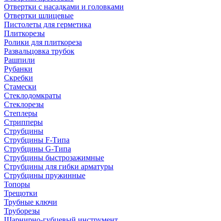
Отвертки с насадками и головками
Отвертки шлицевые
Пистолеты для герметика
Плиткорезы
Ролики для плиткореза
Развальцовка трубок
Рашпили
Рубанки
Скребки
Стамески
Стеклодомкраты
Стеклорезы
Степлеры
Стрипперы
Струбцины
Струбцины F-Типа
Струбцины G-Типа
Струбцины быстрозажимные
Струбцины для гибки арматуры
Струбцины пружинные
Топоры
Трещотки
Трубные ключи
Труборезы
Шарнирно-губцевый инструмент