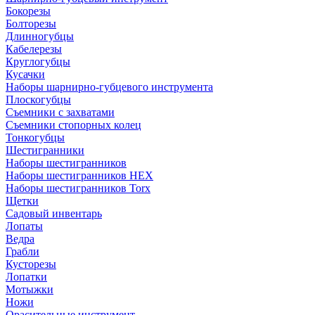
Бокорезы
Болторезы
Длинногубцы
Кабелерезы
Круглогубцы
Кусачки
Наборы шарнирно-губцевого инструмента
Плоскогубцы
Съемники с захватами
Съемники стопорных колец
Тонкогубцы
Шестигранники
Наборы шестигранников
Наборы шестигранников HEX
Наборы шестигранников Torx
Щетки
Садовый инвентарь
Лопаты
Ведра
Грабли
Кусторезы
Лопатки
Мотыжки
Ножи
Орасительные инструмент