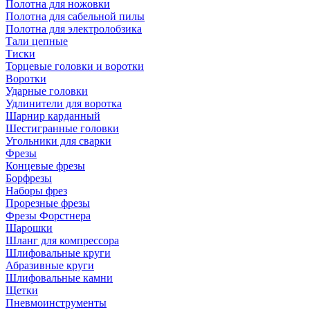
Полотна для ножовки
Полотна для сабельной пилы
Полотна для электролобзика
Тали цепные
Тиски
Торцевые головки и воротки
Воротки
Ударные головки
Удлинители для воротка
Шарнир карданный
Шестигранные головки
Угольники для сварки
Фрезы
Концевые фрезы
Борфрезы
Наборы фрез
Прорезные фрезы
Фрезы Форстнера
Шарошки
Шланг для компрессора
Шлифовальные круги
Абразивные круги
Шлифовальные камни
Щетки
Пневмоинструменты