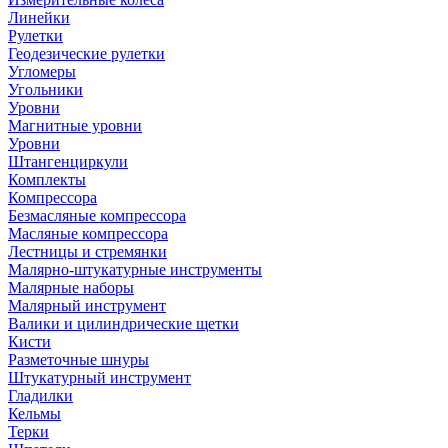
Линейки
Рулетки
Геодезические рулетки
Угломеры
Угольники
Уровни
Магнитные уровни
Уровни
Штангенциркули
Комплекты
Компрессора
Безмасляные компрессора
Масляные компрессора
Лестницы и стремянки
Малярно-штукатурные инструменты
Малярные наборы
Малярный инструмент
Валики и цилиндрические щетки
Кисти
Разметочные шнуры
Штукатурный инструмент
Гладилки
Кельмы
Терки