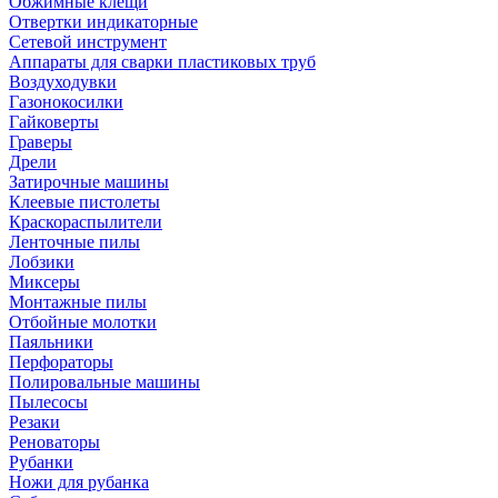
Обжимные клещи
Отвертки индикаторные
Сетевой инструмент
Аппараты для сварки пластиковых труб
Воздуходувки
Газонокосилки
Гайковерты
Граверы
Дрели
Затирочные машины
Клеевые пистолеты
Краскораспылители
Ленточные пилы
Лобзики
Миксеры
Монтажные пилы
Отбойные молотки
Паяльники
Перфораторы
Полировальные машины
Пылесосы
Резаки
Реноваторы
Рубанки
Ножи для рубанка