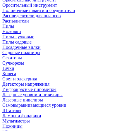
Оросительный инструмент
Поливочные шланги и соединители
Распределители для шлангов
Распылители
Пилы
Ножовки
Пилы лучковые
Пилы садовые
Посадочные вилки
Садовые ножницы
Секаторы
Сучкорезы
Тачки
Колеса
Свет и электрика
Детекторы напряжения
Инфрокрасные пирометры
Лазерные уровни и нивелиры
Лазерные нивелиры
Самовыравнивающиеся уровни
Штативы
Лампы и фонарики
Мультиметры
Ножницы