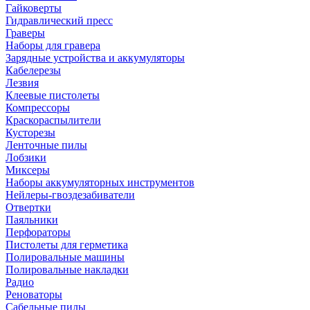
Гайковерты
Гидравлический пресс
Граверы
Наборы для гравера
Зарядные устройства и аккумуляторы
Кабелерезы
Лезвия
Клеевые пистолеты
Компрессоры
Краскораспылители
Кусторезы
Ленточные пилы
Лобзики
Миксеры
Наборы аккумуляторных инструментов
Нейлеры-гвоздезабиватели
Отвертки
Паяльники
Перфораторы
Пистолеты для герметика
Полировальные машины
Полировальные накладки
Радио
Реноваторы
Сабельные пилы