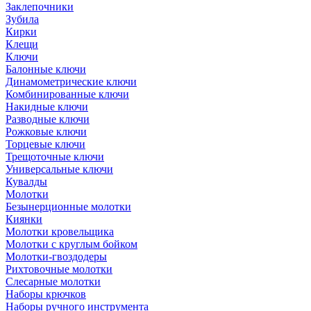
Заклепочники
Зубила
Кирки
Клещи
Ключи
Балонные ключи
Динамометрические ключи
Комбинированные ключи
Накидные ключи
Разводные ключи
Рожковые ключи
Торцевые ключи
Трещоточные ключи
Универсальные ключи
Кувалды
Молотки
Безынерционные молотки
Киянки
Молотки кровельщика
Молотки с круглым бойком
Молотки-гвоздодеры
Рихтовочные молотки
Слесарные молотки
Наборы крючков
Наборы ручного инструмента