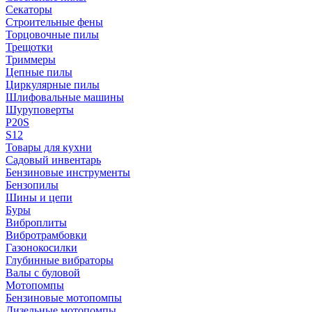
Секаторы
Строительные фены
Торцовочные пилы
Трещотки
Триммеры
Цепные пилы
Циркулярные пилы
Шлифовальные машины
Шуруповерты
P20S
S12
Товары для кухни
Садовый инвентарь
Бензиновые инструменты
Бензопилы
Шины и цепи
Буры
Виброплиты
Вибротрамбовки
Газонокосилки
Глубинные вибраторы
Валы с буловой
Мотопомпы
Бензиновые мотопомпы
Дизельные мотопомпы