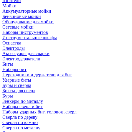
Шпатели
Мойки
Аккумуляторные мойки
Бензиновые мойки
Оборудование для мойки
Сетевые мойки
Наборы инструментов
Инструментальные шкафы
Оснастка
Электроды
Аксессуары для сварки
Электродержатели
Биты
Наборы бит
Переходники и держатели для бит
Ударные биты
Буры и сверла
Боксы для сверл
Буры
Зенкеры по металлу
Наборы сверл и бит
Наборы ударных бит, головок ,сверл
Сверла по дереву
Сверла по камню
Сверла по металлу