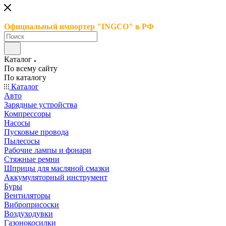
Официальный импортер "INGCO" в РФ
Каталог
По всему сайту
По каталогу
Каталог
Авто
Зарядные устройства
Компрессоры
Насосы
Пусковые провода
Пылесосы
Рабочие лампы и фонари
Стяжные ремни
Шприцы для масляной смазки
Аккумуляторный инструмент
Буры
Вентиляторы
Виброприсоски
Воздуходувки
Газонокосилки