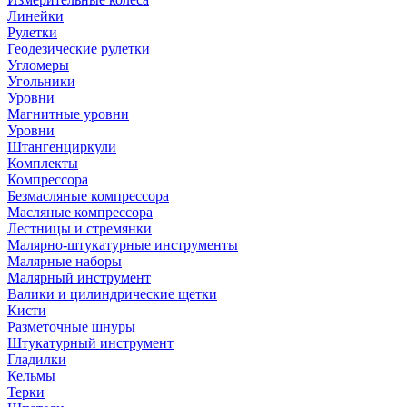
Линейки
Рулетки
Геодезические рулетки
Угломеры
Угольники
Уровни
Магнитные уровни
Уровни
Штангенциркули
Комплекты
Компрессора
Безмасляные компрессора
Масляные компрессора
Лестницы и стремянки
Малярно-штукатурные инструменты
Малярные наборы
Малярный инструмент
Валики и цилиндрические щетки
Кисти
Разметочные шнуры
Штукатурный инструмент
Гладилки
Кельмы
Терки