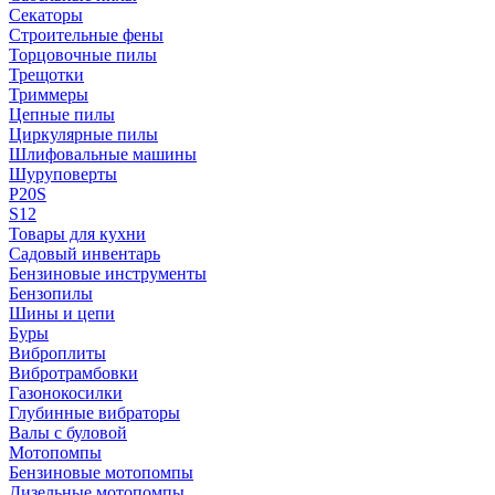
Секаторы
Строительные фены
Торцовочные пилы
Трещотки
Триммеры
Цепные пилы
Циркулярные пилы
Шлифовальные машины
Шуруповерты
P20S
S12
Товары для кухни
Садовый инвентарь
Бензиновые инструменты
Бензопилы
Шины и цепи
Буры
Виброплиты
Вибротрамбовки
Газонокосилки
Глубинные вибраторы
Валы с буловой
Мотопомпы
Бензиновые мотопомпы
Дизельные мотопомпы