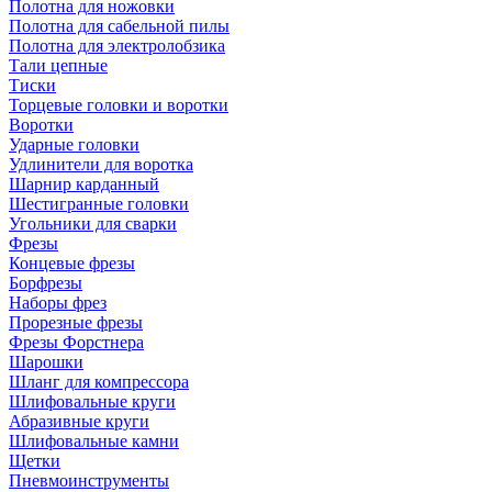
Полотна для ножовки
Полотна для сабельной пилы
Полотна для электролобзика
Тали цепные
Тиски
Торцевые головки и воротки
Воротки
Ударные головки
Удлинители для воротка
Шарнир карданный
Шестигранные головки
Угольники для сварки
Фрезы
Концевые фрезы
Борфрезы
Наборы фрез
Прорезные фрезы
Фрезы Форстнера
Шарошки
Шланг для компрессора
Шлифовальные круги
Абразивные круги
Шлифовальные камни
Щетки
Пневмоинструменты