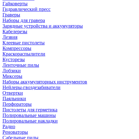
Гайковерты
Гидравлический пресс
Граверы
Наборы для гравера
Зарядные устройства и аккумуляторы
Кабелерезы
Лезвия
Клеевые пистолеты
Компрессоры
Краскораспылители
Кусторезы
Ленточные пилы
Лобзики
Миксеры
Наборы аккумуляторных инструментов
Нейлеры-гвоздезабиватели
Отвертки
Паяльники
Перфораторы
Пистолеты для герметика
Полировальные машины
Полировальные накладки
Радио
Реноваторы
Сабельные пилы