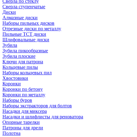
Сверла по стеклу
Сверла ступенчатые
Диски
Алмазные диски
Наборы пильных дисков
Отрезные диски по металлу
Пильные TCT диски
Шлифовальные диски
Зубила
Зубила пикообразные
Зубила плоские
Ключи для патрона
Кольцевые пилы
Наборы кольцевых пил
Хвостовики
Коронки
Коронки по бетону
Коронки по металлу
Наборы буров
Наборы экстракторов для болтов
Насадки для миксера
Насадки и шлифлисты для реноватора
Опорные тарелки
Патроны для дрели
Полотна