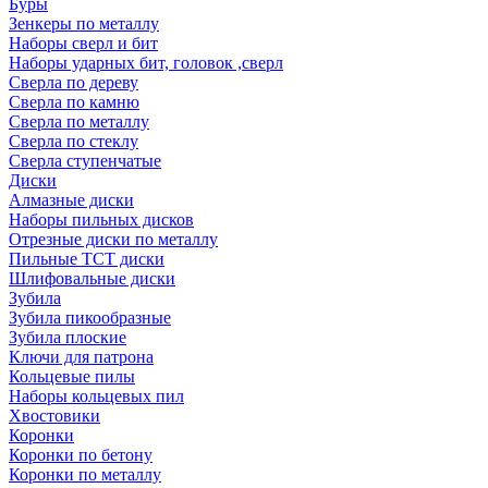
Буры
Зенкеры по металлу
Наборы сверл и бит
Наборы ударных бит, головок ,сверл
Сверла по дереву
Сверла по камню
Сверла по металлу
Сверла по стеклу
Сверла ступенчатые
Диски
Алмазные диски
Наборы пильных дисков
Отрезные диски по металлу
Пильные TCT диски
Шлифовальные диски
Зубила
Зубила пикообразные
Зубила плоские
Ключи для патрона
Кольцевые пилы
Наборы кольцевых пил
Хвостовики
Коронки
Коронки по бетону
Коронки по металлу