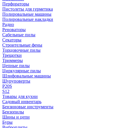
Перфораторы
Пистолеты для герметика
Полировальные машины
Полировальные накладки
Радио
Реноваторы
Сабельные пилы
Секаторы
Строительные фены
Торцовочные пилы
Трещотки
Триммеры
Цепные пилы
Циркулярные пилы
Шлифовальные машины
Шуруповерты
P20S
S12
Товары для кухни
Садовый инвентарь
Бензиновые инструменты
Бензопилы
Шины и цепи
Буры
Виброплиты