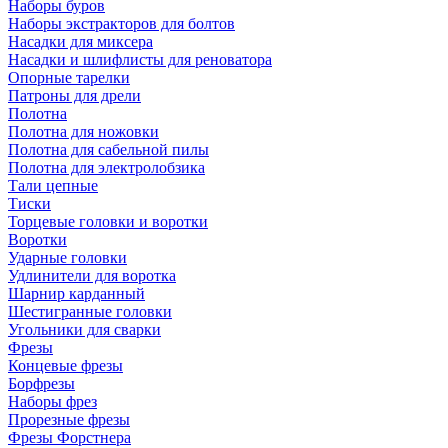
Наборы буров
Наборы экстракторов для болтов
Насадки для миксера
Насадки и шлифлисты для реноватора
Опорные тарелки
Патроны для дрели
Полотна
Полотна для ножовки
Полотна для сабельной пилы
Полотна для электролобзика
Тали цепные
Тиски
Торцевые головки и воротки
Воротки
Ударные головки
Удлинители для воротка
Шарнир карданный
Шестигранные головки
Угольники для сварки
Фрезы
Концевые фрезы
Борфрезы
Наборы фрез
Прорезные фрезы
Фрезы Форстнера