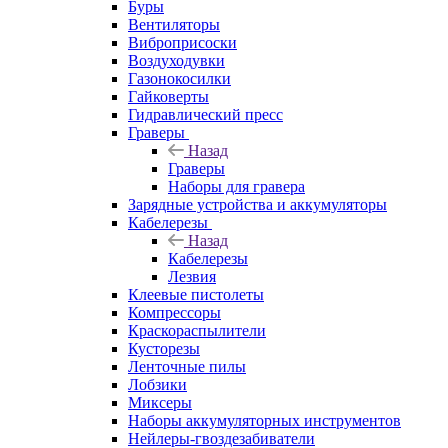
Буры
Вентиляторы
Виброприсоски
Воздуходувки
Газонокосилки
Гайковерты
Гидравлический пресс
Граверы
Назад
Граверы
Наборы для гравера
Зарядные устройства и аккумуляторы
Кабелерезы
Назад
Кабелерезы
Лезвия
Клеевые пистолеты
Компрессоры
Краскораспылители
Кусторезы
Ленточные пилы
Лобзики
Миксеры
Наборы аккумуляторных инструментов
Нейлеры-гвоздезабиватели