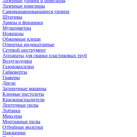
Лазерные уровни и нивелиры
Лазерные нивелиры
Самовыравнивающиеся уровни
Штативы
Лампы и фонарики
Мультиметры
Ножницы
Обжимные клещи
Отвертки индикаторные
Сетевой инструмент
Аппараты для сварки пластиковых труб
Воздуходувки
Газонокосилки
Гайковерты
Граверы
Дрели
Затирочные машины
Клеевые пистолеты
Краскораспылители
Ленточные пилы
Лобзики
Миксеры
Монтажные пилы
Отбойные молотки
Паяльники