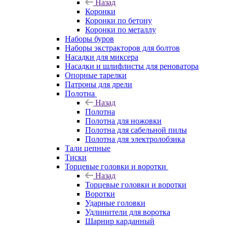
Назад
Коронки
Коронки по бетону
Коронки по металлу
Наборы буров
Наборы экстракторов для болтов
Насадки для миксера
Насадки и шлифлисты для реноватора
Опорные тарелки
Патроны для дрели
Полотна
Назад
Полотна
Полотна для ножовки
Полотна для сабельной пилы
Полотна для электролобзика
Тали цепные
Тиски
Торцевые головки и воротки
Назад
Торцевые головки и воротки
Воротки
Ударные головки
Удлинители для воротка
Шарнир карданный