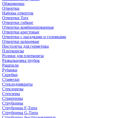
Обжимники
Отвертки
Наборы отверток
Отвертки Torx
Отвертки гибкие
Отвертки комбинированные
Отвертки крестовые
Отвертки с насадками и головками
Отвертки шлицевые
Пистолеты для герметика
Плиткорезы
Ролики для плиткореза
Развальцовка трубок
Рашпили
Рубанки
Скребки
Стамески
Стеклодомкраты
Стеклорезы
Степлеры
Стрипперы
Струбцины
Струбцины F-Типа
Струбцины G-Типа
Струбцины быстрозажимные