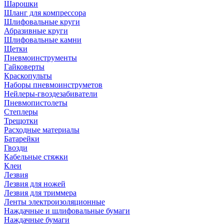
Шарошки
Шланг для компрессора
Шлифовальные круги
Абразивные круги
Шлифовальные камни
Щетки
Пневмоинструменты
Гайковерты
Краскопульты
Наборы пневмоинструметов
Нейлеры-гвоздезабиватели
Пневмопистолеты
Степлеры
Трещотки
Расходные материалы
Батарейки
Гвозди
Кабельные стяжки
Клеи
Лезвия
Лезвия для ножей
Лезвия для триммера
Ленты электроизоляционные
Наждачные и шлифовальные бумаги
Наждачные бумаги