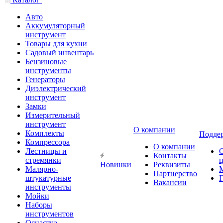
Авто
Аккумуляторный
инструмент
Товары для кухни
Садовый инвентарь
Бензиновые
инструменты
Генераторы
Диэлектрический
инструмент
Замки
Измерительный
инструмент
О компании
Комплекты
Подде
Компрессора
О компании
Лестницы и
Контакты
стремянки
Новинки
Реквизиты
Малярно-
Партнерство
штукатурные
Г
Вакансии
инструменты
Мойки
Наборы
инструментов
Оснастка