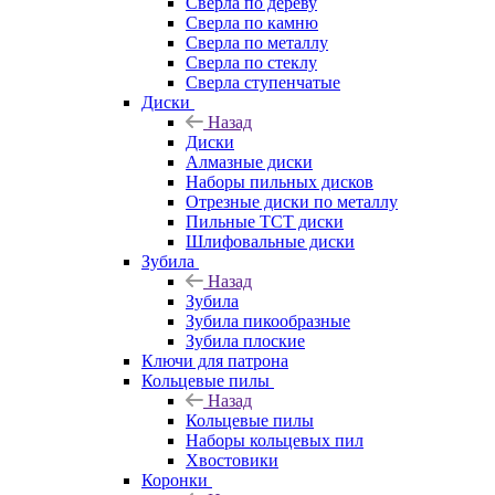
Сверла по дереву
Сверла по камню
Сверла по металлу
Сверла по стеклу
Сверла ступенчатые
Диски
Назад
Диски
Алмазные диски
Наборы пильных дисков
Отрезные диски по металлу
Пильные TCT диски
Шлифовальные диски
Зубила
Назад
Зубила
Зубила пикообразные
Зубила плоские
Ключи для патрона
Кольцевые пилы
Назад
Кольцевые пилы
Наборы кольцевых пил
Хвостовики
Коронки