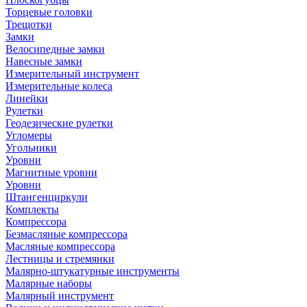
Торцевые головки
Трещотки
Замки
Велосипедные замки
Навесные замки
Измерительный инструмент
Измерительные колеса
Линейки
Рулетки
Геодезические рулетки
Угломеры
Угольники
Уровни
Магнитные уровни
Уровни
Штангенциркули
Комплекты
Компрессора
Безмасляные компрессора
Масляные компрессора
Лестницы и стремянки
Малярно-штукатурные инструменты
Малярные наборы
Малярный инструмент