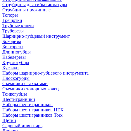
Струбцины для гибки арматуры
Струбцины пружинные
Топоры
Трещотки
Трубные ключи
Труборезы
Шарнирно-губцевый инструмент
Бокорезы
Болторезы
Длинногубцы
Кабелерезы
Круглогубцы
Кусачки
Наборы шарнирно-губцевого инструмента
Плоскогубцы
Съемники с захватами
Съемники стопорных колец
Тонкогубцы
Шестигранники
Наборы шестигранников
Наборы шестигранников HEX
Наборы шестигранников Torx
Щетки
Садовый инвентарь
Лопаты