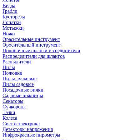
Ведра
Грабли
Кусторезы
Лопатки
Мотыжки
Ножи
Орасительные инструмент
Оросительный инструмент
Поливочные шланги и соединители
Распределители для шлангов
Распылители
Пилы
Ножовки
Пилы лучковые
Пилы садовые
Посадочные вилки
Садовые ножницы
Секаторы
Сучкорезы
Тачки
Колеса
Свет и электрика
Детекторы напряжения
Инфрокрасные пирометры