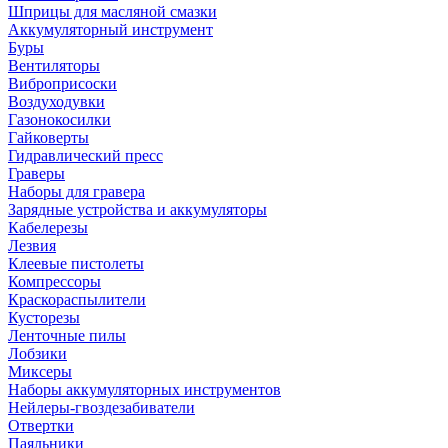
Шприцы для масляной смазки
Аккумуляторный инструмент
Буры
Вентиляторы
Виброприсоски
Воздуходувки
Газонокосилки
Гайковерты
Гидравлический пресс
Граверы
Наборы для гравера
Зарядные устройства и аккумуляторы
Кабелерезы
Лезвия
Клеевые пистолеты
Компрессоры
Краскораспылители
Кусторезы
Ленточные пилы
Лобзики
Миксеры
Наборы аккумуляторных инструментов
Нейлеры-гвоздезабиватели
Отвертки
Паяльники