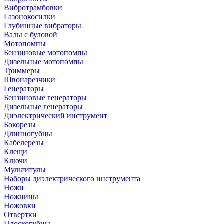
Вибротрамбовки
Газонокосилки
Глубинные вибраторы
Валы с буловой
Мотопомпы
Бензиновые мотопомпы
Дизельные мотопомпы
Триммеры
Швонарезчики
Генераторы
Бензиновые генераторы
Дизельные генераторы
Диэлектрический инструмент
Бокорезы
Длинногубцы
Кабелерезы
Клещи
Ключи
Мультитулы
Наборы диэлектрического инструмента
Ножи
Ножницы
Ножовки
Отвертки
Плоскогубцы