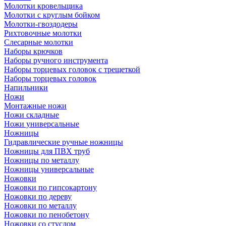
Молотки кровельщика
Молотки с круглым бойком
Молотки-гвоздодеры
Рихтовочные молотки
Слесарные молотки
Наборы крючков
Наборы ручного инструмента
Наборы торцевых головок с трещеткой
Наборы торцевых головок
Напильники
Ножи
Монтажные ножи
Ножи складные
Ножи универсальные
Ножницы
Гидравлические ручные ножницы
Ножницы для ПВХ труб
Ножницы по металлу
Ножницы универсальные
Ножовки
Ножовки по гипсокартону
Ножовки по дереву
Ножовки по металлу
Ножовки по пенобетону
Ножовки со стуслом