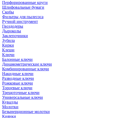
Перфорированные круги
Шлифовальные бумаги
Скобы
Фильтры для пылесоса
Ручной инструмент
Гвоздодеры
Дыроколы
Заклепочники
Зубила
Кирки
Клещи
Ключи
Балонные ключи
Динамометрические ключи
Комбинированные ключи
Накидные ключи
Разводные ключи
Рожковые ключи
Торцевые ключи
Трещоточные ключи
Универсальные ключи
Кувалды
Молотки
Безынерционные молотки
Киянки