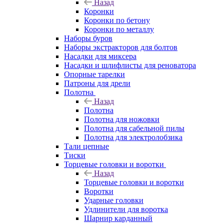
Назад
Коронки
Коронки по бетону
Коронки по металлу
Наборы буров
Наборы экстракторов для болтов
Насадки для миксера
Насадки и шлифлисты для реноватора
Опорные тарелки
Патроны для дрели
Полотна
Назад
Полотна
Полотна для ножовки
Полотна для сабельной пилы
Полотна для электролобзика
Тали цепные
Тиски
Торцевые головки и воротки
Назад
Торцевые головки и воротки
Воротки
Ударные головки
Удлинители для воротка
Шарнир карданный