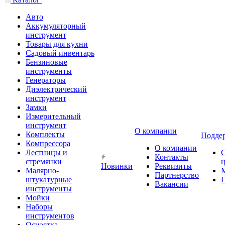
Авто
Аккумуляторный
инструмент
Товары для кухни
Садовый инвентарь
Бензиновые
инструменты
Генераторы
Диэлектрический
инструмент
Замки
Измерительный
инструмент
О компании
Комплекты
Подде
Компрессора
О компании
Лестницы и
Контакты
стремянки
Новинки
Реквизиты
Малярно-
Партнерство
штукатурные
Г
Вакансии
инструменты
Мойки
Наборы
инструментов
Оснастка