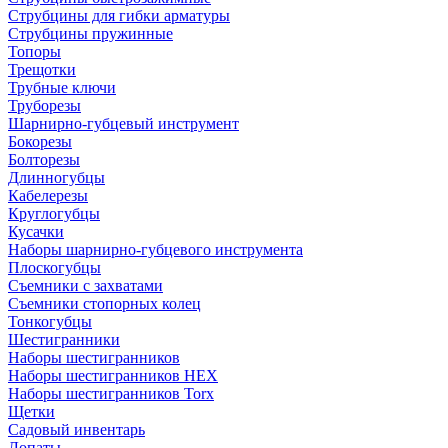
Струбцины для гибки арматуры
Струбцины пружинные
Топоры
Трещотки
Трубные ключи
Труборезы
Шарнирно-губцевый инструмент
Бокорезы
Болторезы
Длинногубцы
Кабелерезы
Круглогубцы
Кусачки
Наборы шарнирно-губцевого инструмента
Плоскогубцы
Съемники с захватами
Съемники стопорных колец
Тонкогубцы
Шестигранники
Наборы шестигранников
Наборы шестигранников HEX
Наборы шестигранников Torx
Щетки
Садовый инвентарь
Лопаты