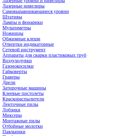
Лазерные уровни и нивелиры
Лазерные нивелиры
Самовыравнивающиеся уровни
Штативы
Лампы и фонарики
Мультиметры
Ножницы
Обжимные клещи
Отвертки индикаторные
Сетевой инструмент
Аппараты для сварки пластиковых труб
Воздуходувки
Газонокосилки
Гайковерты
Граверы
Дрели
Затирочные машины
Клеевые пистолеты
Краскораспылители
Ленточные пилы
Лобзики
Миксеры
Монтажные пилы
Отбойные молотки
Паяльники