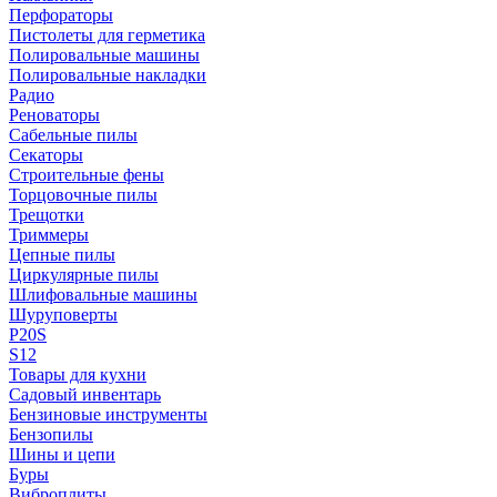
Перфораторы
Пистолеты для герметика
Полировальные машины
Полировальные накладки
Радио
Реноваторы
Сабельные пилы
Секаторы
Строительные фены
Торцовочные пилы
Трещотки
Триммеры
Цепные пилы
Циркулярные пилы
Шлифовальные машины
Шуруповерты
P20S
S12
Товары для кухни
Садовый инвентарь
Бензиновые инструменты
Бензопилы
Шины и цепи
Буры
Виброплиты