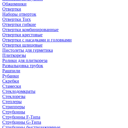
Обжимники
Отвертки
Наборы отверток
Отвертки Torx
Отвертки гибкие
Отвертки комбинированные
Отвертки крестовые
Отвертки с насадками и головками
Отвертки шлицевые
Пистолеты для герметика
Плиткорезы
Ролики для плиткореза
Развальцовка трубок
Рашпили
Рубанки
Скребки
Стамески
Стеклодомкраты
Стеклорезы
Степлеры
Стрипперы
Струбцины
Струбцины F-Типа
Струбцины G-Типа
Струбцины быстрозажимные