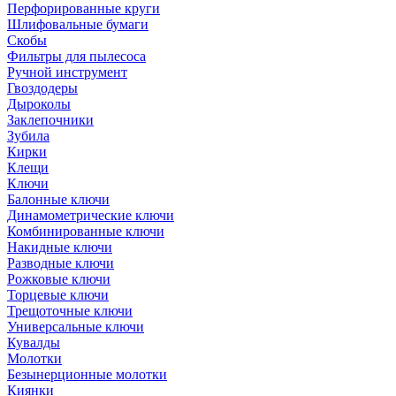
Перфорированные круги
Шлифовальные бумаги
Скобы
Фильтры для пылесоса
Ручной инструмент
Гвоздодеры
Дыроколы
Заклепочники
Зубила
Кирки
Клещи
Ключи
Балонные ключи
Динамометрические ключи
Комбинированные ключи
Накидные ключи
Разводные ключи
Рожковые ключи
Торцевые ключи
Трещоточные ключи
Универсальные ключи
Кувалды
Молотки
Безынерционные молотки
Киянки