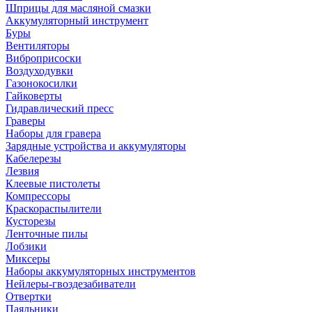
Шприцы для масляной смазки
Аккумуляторный инструмент
Буры
Вентиляторы
Виброприсоски
Воздуходувки
Газонокосилки
Гайковерты
Гидравлический пресс
Граверы
Наборы для гравера
Зарядные устройства и аккумуляторы
Кабелерезы
Лезвия
Клеевые пистолеты
Компрессоры
Краскораспылители
Кусторезы
Ленточные пилы
Лобзики
Миксеры
Наборы аккумуляторных инструментов
Нейлеры-гвоздезабиватели
Отвертки
Паяльники