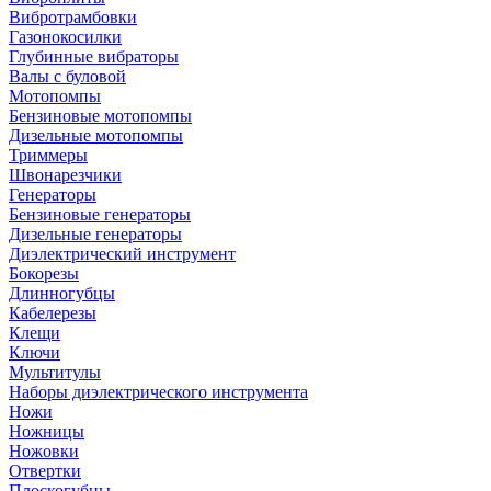
Вибротрамбовки
Газонокосилки
Глубинные вибраторы
Валы с буловой
Мотопомпы
Бензиновые мотопомпы
Дизельные мотопомпы
Триммеры
Швонарезчики
Генераторы
Бензиновые генераторы
Дизельные генераторы
Диэлектрический инструмент
Бокорезы
Длинногубцы
Кабелерезы
Клещи
Ключи
Мультитулы
Наборы диэлектрического инструмента
Ножи
Ножницы
Ножовки
Отвертки
Плоскогубцы