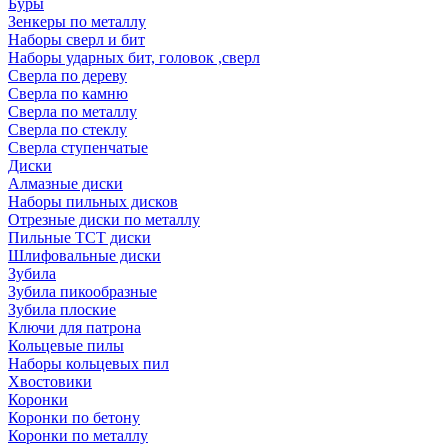
Буры
Зенкеры по металлу
Наборы сверл и бит
Наборы ударных бит, головок ,сверл
Сверла по дереву
Сверла по камню
Сверла по металлу
Сверла по стеклу
Сверла ступенчатые
Диски
Алмазные диски
Наборы пильных дисков
Отрезные диски по металлу
Пильные TCT диски
Шлифовальные диски
Зубила
Зубила пикообразные
Зубила плоские
Ключи для патрона
Кольцевые пилы
Наборы кольцевых пил
Хвостовики
Коронки
Коронки по бетону
Коронки по металлу