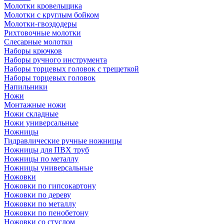
Молотки кровельщика
Молотки с круглым бойком
Молотки-гвоздодеры
Рихтовочные молотки
Слесарные молотки
Наборы крючков
Наборы ручного инструмента
Наборы торцевых головок с трещеткой
Наборы торцевых головок
Напильники
Ножи
Монтажные ножи
Ножи складные
Ножи универсальные
Ножницы
Гидравлические ручные ножницы
Ножницы для ПВХ труб
Ножницы по металлу
Ножницы универсальные
Ножовки
Ножовки по гипсокартону
Ножовки по дереву
Ножовки по металлу
Ножовки по пенобетону
Ножовки со стуслом