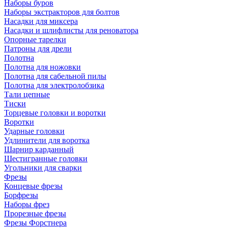
Наборы буров
Наборы экстракторов для болтов
Насадки для миксера
Насадки и шлифлисты для реноватора
Опорные тарелки
Патроны для дрели
Полотна
Полотна для ножовки
Полотна для сабельной пилы
Полотна для электролобзика
Тали цепные
Тиски
Торцевые головки и воротки
Воротки
Ударные головки
Удлинители для воротка
Шарнир карданный
Шестигранные головки
Угольники для сварки
Фрезы
Концевые фрезы
Борфрезы
Наборы фрез
Прорезные фрезы
Фрезы Форстнера