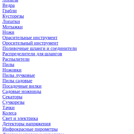
Ведра
Грабли
Кусторезы
Лопатки
Мотыжки
Ножи
Орасительные инструмент
Оросительный инструмент
Поливочные шланги и соединители
Распределители для шлангов
Распылители
Пилы
Ножовки
Пилы лучковые
Пилы садовые
Посадочные вилки
Садовые ножницы
Секаторы
Сучкорезы
Тачки
Колеса
Свет и электрика
Детекторы напряжения
Инфрокрасные пирометры