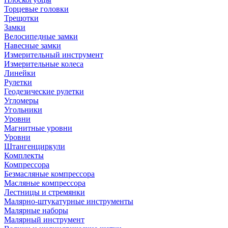
Торцевые головки
Трещотки
Замки
Велосипедные замки
Навесные замки
Измерительный инструмент
Измерительные колеса
Линейки
Рулетки
Геодезические рулетки
Угломеры
Угольники
Уровни
Магнитные уровни
Уровни
Штангенциркули
Комплекты
Компрессора
Безмасляные компрессора
Масляные компрессора
Лестницы и стремянки
Малярно-штукатурные инструменты
Малярные наборы
Малярный инструмент