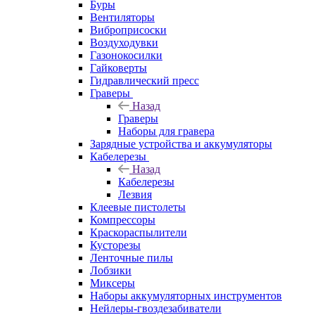
Буры
Вентиляторы
Виброприсоски
Воздуходувки
Газонокосилки
Гайковерты
Гидравлический пресс
Граверы
Назад
Граверы
Наборы для гравера
Зарядные устройства и аккумуляторы
Кабелерезы
Назад
Кабелерезы
Лезвия
Клеевые пистолеты
Компрессоры
Краскораспылители
Кусторезы
Ленточные пилы
Лобзики
Миксеры
Наборы аккумуляторных инструментов
Нейлеры-гвоздезабиватели