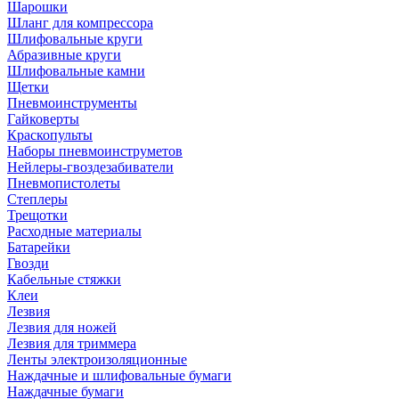
Шарошки
Шланг для компрессора
Шлифовальные круги
Абразивные круги
Шлифовальные камни
Щетки
Пневмоинструменты
Гайковерты
Краскопульты
Наборы пневмоинструметов
Нейлеры-гвоздезабиватели
Пневмопистолеты
Степлеры
Трещотки
Расходные материалы
Батарейки
Гвозди
Кабельные стяжки
Клеи
Лезвия
Лезвия для ножей
Лезвия для триммера
Ленты электроизоляционные
Наждачные и шлифовальные бумаги
Наждачные бумаги