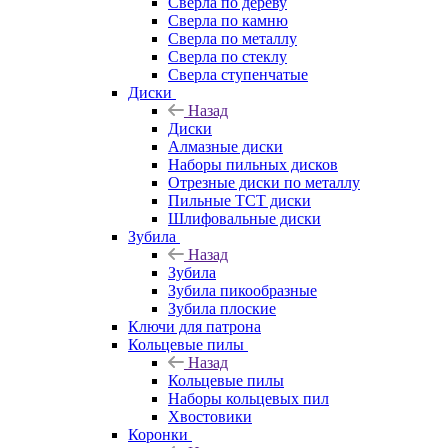
Сверла по дереву
Сверла по камню
Сверла по металлу
Сверла по стеклу
Сверла ступенчатые
Диски
Назад
Диски
Алмазные диски
Наборы пильных дисков
Отрезные диски по металлу
Пильные TCT диски
Шлифовальные диски
Зубила
Назад
Зубила
Зубила пикообразные
Зубила плоские
Ключи для патрона
Кольцевые пилы
Назад
Кольцевые пилы
Наборы кольцевых пил
Хвостовики
Коронки