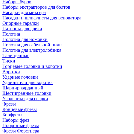
Наборы буров
Наборы экстракторов для болтов
Насадки для миксера
Насадки и шлифлисты для реноватора
Опорные тарелки
Патроны для дрели
Полотна
Полотна для ножовки
Полотна для сабельной пилы
Полотна для электролобзика
Тали цепные
Тиски
Торцевые головки и воротки
Воротки
Ударные головки
Удлинители для воротка
Шарнир карданный
Шестигранные головки
Угольники для сварки
Фрезы
Концевые фрезы
Борфрезы
Наборы фрез
Прорезные фрезы
Фрезы Форстнера