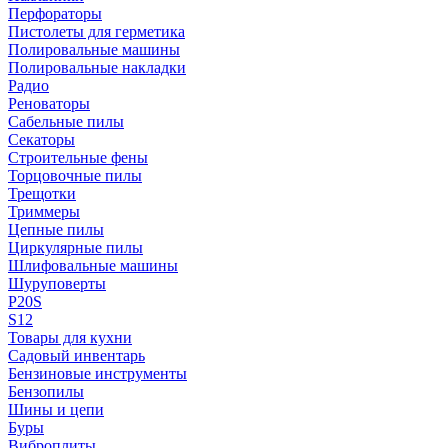
Перфораторы
Пистолеты для герметика
Полировальные машины
Полировальные накладки
Радио
Реноваторы
Сабельные пилы
Секаторы
Строительные фены
Торцовочные пилы
Трещотки
Триммеры
Цепные пилы
Циркулярные пилы
Шлифовальные машины
Шуруповерты
P20S
S12
Товары для кухни
Садовый инвентарь
Бензиновые инструменты
Бензопилы
Шины и цепи
Буры
Виброплиты