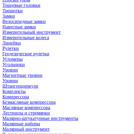
Торцевые головки
Трещотки
Замки
Велосипедные замки
Навесные замки
Измерительный инструмент
Измерительные колеса
Линейки
Рулетки
Геодезические рулетки
Угломеры
Угольники
Уровни
Магнитные уровни
Уровни
Штангенциркули
Комплекты
Компрессора
Безмасляные компрессора
Масляные компрессора
Лестницы и стремянки
Малярно-штукатурные инструменты
Малярные наборы
Малярный инструмент