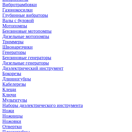
Вибротрамбовки
Газонокосилки
Глубинные вибраторы
Валы с буловой
Мотопомпы
Бензиновые мотопомпы
Дизельные мотопомпы
Триммеры
Швонарезчики
Генераторы
Бензиновые генераторы
Дизельные генераторы
Диэлектрический инструмент
Бокорезы
Длинногубцы
Кабелерезы
Клещи
Ключи
Мультитулы
Наборы диэлектрического инструмента
Ножи
Ножницы
Ножовки
Отвертки
Плоскогубцы