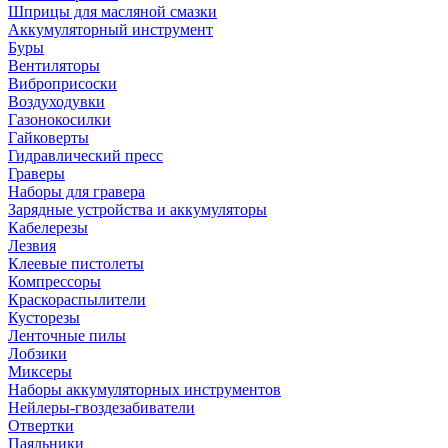
Шприцы для масляной смазки
Аккумуляторный инструмент
Буры
Вентиляторы
Виброприсоски
Воздуходувки
Газонокосилки
Гайковерты
Гидравлический пресс
Граверы
Наборы для гравера
Зарядные устройства и аккумуляторы
Кабелерезы
Лезвия
Клеевые пистолеты
Компрессоры
Краскораспылители
Кусторезы
Ленточные пилы
Лобзики
Миксеры
Наборы аккумуляторных инструментов
Нейлеры-гвоздезабиватели
Отвертки
Паяльники