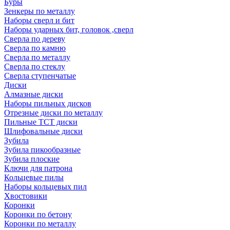
Буры
Зенкеры по металлу
Наборы сверл и бит
Наборы ударных бит, головок ,сверл
Сверла по дереву
Сверла по камню
Сверла по металлу
Сверла по стеклу
Сверла ступенчатые
Диски
Алмазные диски
Наборы пильных дисков
Отрезные диски по металлу
Пильные TCT диски
Шлифовальные диски
Зубила
Зубила пикообразные
Зубила плоские
Ключи для патрона
Кольцевые пилы
Наборы кольцевых пил
Хвостовики
Коронки
Коронки по бетону
Коронки по металлу