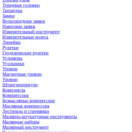
Торцевые головки
Трещотки
Замки
Велосипедные замки
Навесные замки
Измерительный инструмент
Измерительные колеса
Линейки
Рулетки
Геодезические рулетки
Угломеры
Угольники
Уровни
Магнитные уровни
Уровни
Штангенциркули
Комплекты
Компрессора
Безмасляные компрессора
Масляные компрессора
Лестницы и стремянки
Малярно-штукатурные инструменты
Малярные наборы
Малярный инструмент