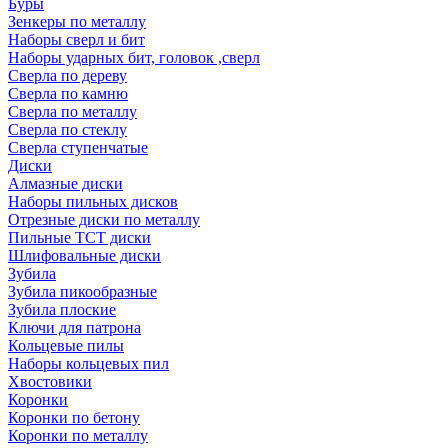
Буры
Зенкеры по металлу
Наборы сверл и бит
Наборы ударных бит, головок ,сверл
Сверла по дереву
Сверла по камню
Сверла по металлу
Сверла по стеклу
Сверла ступенчатые
Диски
Алмазные диски
Наборы пильных дисков
Отрезные диски по металлу
Пильные TCT диски
Шлифовальные диски
Зубила
Зубила пикообразные
Зубила плоские
Ключи для патрона
Кольцевые пилы
Наборы кольцевых пил
Хвостовики
Коронки
Коронки по бетону
Коронки по металлу