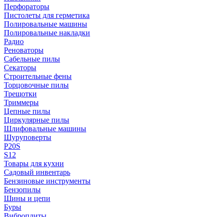
Перфораторы
Пистолеты для герметика
Полировальные машины
Полировальные накладки
Радио
Реноваторы
Сабельные пилы
Секаторы
Строительные фены
Торцовочные пилы
Трещотки
Триммеры
Цепные пилы
Циркулярные пилы
Шлифовальные машины
Шуруповерты
P20S
S12
Товары для кухни
Садовый инвентарь
Бензиновые инструменты
Бензопилы
Шины и цепи
Буры
Виброплиты