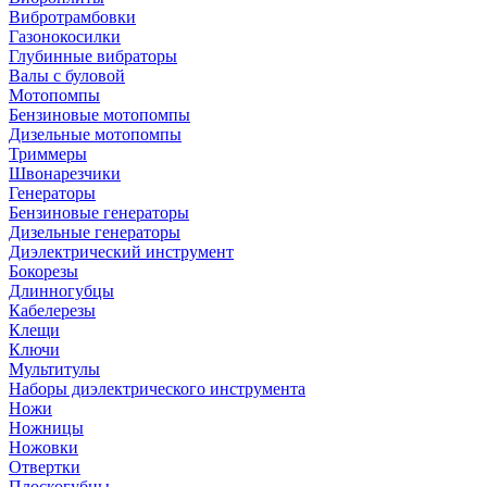
Вибротрамбовки
Газонокосилки
Глубинные вибраторы
Валы с буловой
Мотопомпы
Бензиновые мотопомпы
Дизельные мотопомпы
Триммеры
Швонарезчики
Генераторы
Бензиновые генераторы
Дизельные генераторы
Диэлектрический инструмент
Бокорезы
Длинногубцы
Кабелерезы
Клещи
Ключи
Мультитулы
Наборы диэлектрического инструмента
Ножи
Ножницы
Ножовки
Отвертки
Плоскогубцы