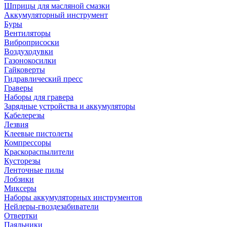
Шприцы для масляной смазки
Аккумуляторный инструмент
Буры
Вентиляторы
Виброприсоски
Воздуходувки
Газонокосилки
Гайковерты
Гидравлический пресс
Граверы
Наборы для гравера
Зарядные устройства и аккумуляторы
Кабелерезы
Лезвия
Клеевые пистолеты
Компрессоры
Краскораспылители
Кусторезы
Ленточные пилы
Лобзики
Миксеры
Наборы аккумуляторных инструментов
Нейлеры-гвоздезабиватели
Отвертки
Паяльники