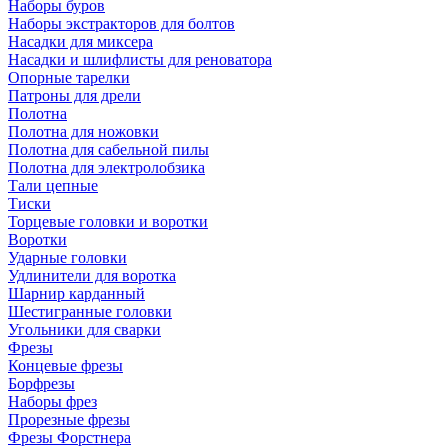
Наборы буров
Наборы экстракторов для болтов
Насадки для миксера
Насадки и шлифлисты для реноватора
Опорные тарелки
Патроны для дрели
Полотна
Полотна для ножовки
Полотна для сабельной пилы
Полотна для электролобзика
Тали цепные
Тиски
Торцевые головки и воротки
Воротки
Ударные головки
Удлинители для воротка
Шарнир карданный
Шестигранные головки
Угольники для сварки
Фрезы
Концевые фрезы
Борфрезы
Наборы фрез
Прорезные фрезы
Фрезы Форстнера