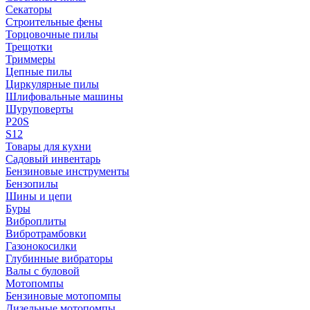
Секаторы
Строительные фены
Торцовочные пилы
Трещотки
Триммеры
Цепные пилы
Циркулярные пилы
Шлифовальные машины
Шуруповерты
P20S
S12
Товары для кухни
Садовый инвентарь
Бензиновые инструменты
Бензопилы
Шины и цепи
Буры
Виброплиты
Вибротрамбовки
Газонокосилки
Глубинные вибраторы
Валы с буловой
Мотопомпы
Бензиновые мотопомпы
Дизельные мотопомпы