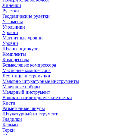
Линейки
Рулетки
Геодезические рулетки
Угломеры
Угольники
Уровни
Магнитные уровни
Уровни
Штангенциркули
Комплекты
Компрессора
Безмасляные компрессора
Масляные компрессора
Лестницы и стремянки
Малярно-штукатурные инструменты
Малярные наборы
Малярный инструмент
Валики и цилиндрические щетки
Кисти
Разметочные шнуры
Штукатурный инструмент
Гладилки
Кельмы
Терки