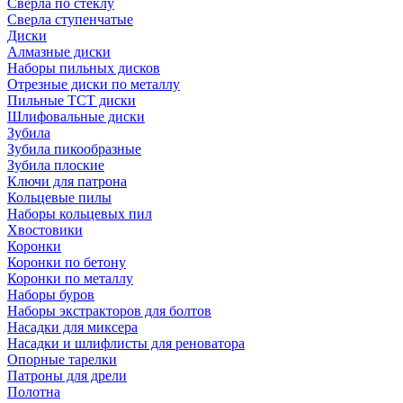
Сверла по стеклу
Сверла ступенчатые
Диски
Алмазные диски
Наборы пильных дисков
Отрезные диски по металлу
Пильные TCT диски
Шлифовальные диски
Зубила
Зубила пикообразные
Зубила плоские
Ключи для патрона
Кольцевые пилы
Наборы кольцевых пил
Хвостовики
Коронки
Коронки по бетону
Коронки по металлу
Наборы буров
Наборы экстракторов для болтов
Насадки для миксера
Насадки и шлифлисты для реноватора
Опорные тарелки
Патроны для дрели
Полотна