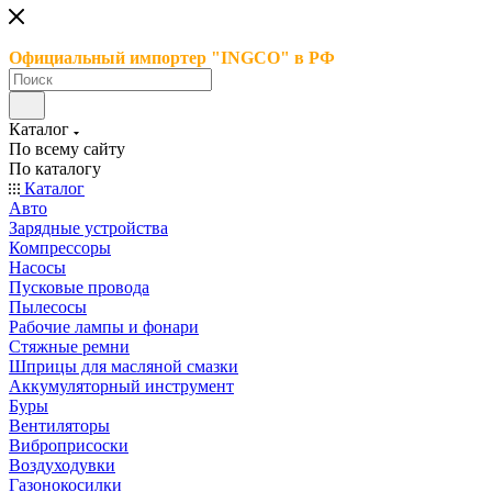
Официальный импортер "INGCO" в РФ
Каталог
По всему сайту
По каталогу
Каталог
Авто
Зарядные устройства
Компрессоры
Насосы
Пусковые провода
Пылесосы
Рабочие лампы и фонари
Стяжные ремни
Шприцы для масляной смазки
Аккумуляторный инструмент
Буры
Вентиляторы
Виброприсоски
Воздуходувки
Газонокосилки