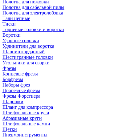
Полотна для ножовки
Полотна для сабельной пилы
Полотна для электролобзика
Тали цепные
Тиски
Торцевые головки и воротки
Воротки
Ударные головки
Удлинители для воротка
Шарнир карданный
Шестигранные головки
Угольники для сварки
Фрезы
Концевые фрезы
Борфрезы
Наборы фрез
Прорезные фрезы
Фрезы Форстнера
Шарошки
Шланг для компрессора
Шлифовальные круги
Абразивные круги
Шлифовальные камни
Щетки
Пневмоинструменты