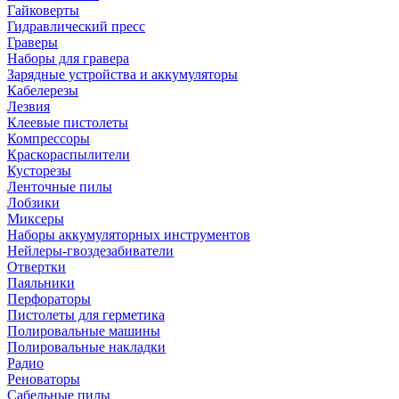
Гайковерты
Гидравлический пресс
Граверы
Наборы для гравера
Зарядные устройства и аккумуляторы
Кабелерезы
Лезвия
Клеевые пистолеты
Компрессоры
Краскораспылители
Кусторезы
Ленточные пилы
Лобзики
Миксеры
Наборы аккумуляторных инструментов
Нейлеры-гвоздезабиватели
Отвертки
Паяльники
Перфораторы
Пистолеты для герметика
Полировальные машины
Полировальные накладки
Радио
Реноваторы
Сабельные пилы