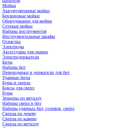
Шпатели
Мойки
Аккумуляторные мойки
Бензиновые мойки
Оборудование для мойки
Сетевые мойки
Наборы инструментов
Инструментальные шкафы
Оснастка
Электроды
Аксессуары для сварки
Электродержатели
Биты
Наборы бит
Переходники и держатели для бит
Ударные биты
Буры и сверла
Боксы для сверл
Буры
Зенкеры по металлу
Наборы сверл и бит
Наборы ударных бит, головок ,сверл
Сверла по дереву
Сверла по камню
Сверла по металлу