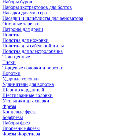
Наборы буров
Наборы экстракторов для болтов
Насадки для миксера
Насадки и шлифлисты для реноватора
Опорные тарелки
Патроны для дрели
Полотна
Полотна для ножовки
Полотна для сабельной пилы
Полотна для электролобзика
Тали цепные
Тиски
Торцевые головки и воротки
Воротки
Ударные головки
Удлинители для воротка
Шарнир карданный
Шестигранные головки
Угольники для сварки
Фрезы
Концевые фрезы
Борфрезы
Наборы фрез
Прорезные фрезы
Фрезы Форстнера