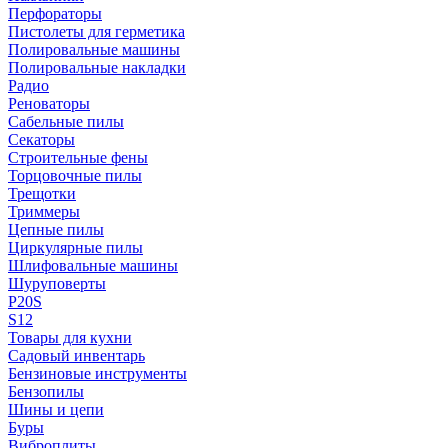
Перфораторы
Пистолеты для герметика
Полировальные машины
Полировальные накладки
Радио
Реноваторы
Сабельные пилы
Секаторы
Строительные фены
Торцовочные пилы
Трещотки
Триммеры
Цепные пилы
Циркулярные пилы
Шлифовальные машины
Шуруповерты
P20S
S12
Товары для кухни
Садовый инвентарь
Бензиновые инструменты
Бензопилы
Шины и цепи
Буры
Виброплиты