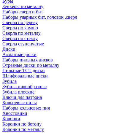
Буры
Зенкеры по металлу
Наборы сверл и бит
Наборы ударных бит, головок ,сверл
Сверла по дереву
Сверла по камню
Сверла по металлу
Сверла по стеклу
Сверла ступенчатые
Диски
Алмазные диски
Наборы пильных дисков
Отрезные диски по металлу
Пильные TCT диски
Шлифовальные диски
Зубила
Зубила пикообразные
Зубила плоские
Ключи для патрона
Кольцевые пилы
Наборы кольцевых пил
Хвостовики
Коронки
Коронки по бетону
Коронки по металлу