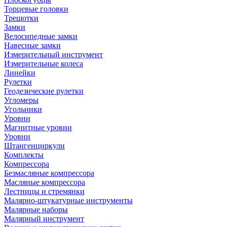
Торцевые головки
Трещотки
Замки
Велосипедные замки
Навесные замки
Измерительный инструмент
Измерительные колеса
Линейки
Рулетки
Геодезические рулетки
Угломеры
Угольники
Уровни
Магнитные уровни
Уровни
Штангенциркули
Комплекты
Компрессора
Безмасляные компрессора
Масляные компрессора
Лестницы и стремянки
Малярно-штукатурные инструменты
Малярные наборы
Малярный инструмент