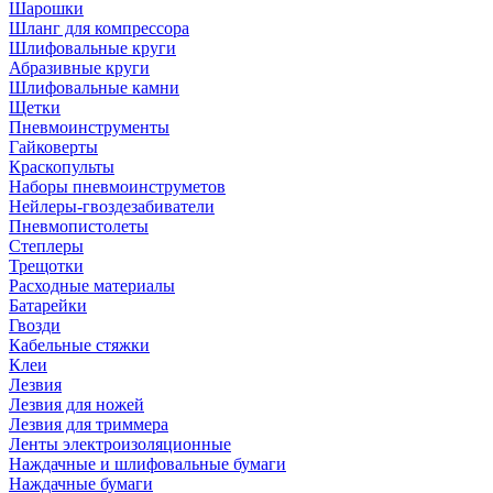
Шарошки
Шланг для компрессора
Шлифовальные круги
Абразивные круги
Шлифовальные камни
Щетки
Пневмоинструменты
Гайковерты
Краскопульты
Наборы пневмоинструметов
Нейлеры-гвоздезабиватели
Пневмопистолеты
Степлеры
Трещотки
Расходные материалы
Батарейки
Гвозди
Кабельные стяжки
Клеи
Лезвия
Лезвия для ножей
Лезвия для триммера
Ленты электроизоляционные
Наждачные и шлифовальные бумаги
Наждачные бумаги