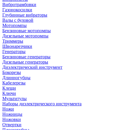
Вибротрамбовки
Газонокосилки
Глубинные вибраторы
Валы с буловой
Мотопомпы
Бензиновые мотопомпы
Дизельные мотопомпы
Триммеры
Швонарезчики
Генераторы
Бензиновые генераторы
Дизельные генераторы
Диэлектрический инструмент
Бокорезы
Длинногубцы
Кабелерезы
Клещи
Ключи
Мультитулы
Наборы диэлектрического инструмента
Ножи
Ножницы
Ножовки
Отвертки
Плоскогубцы