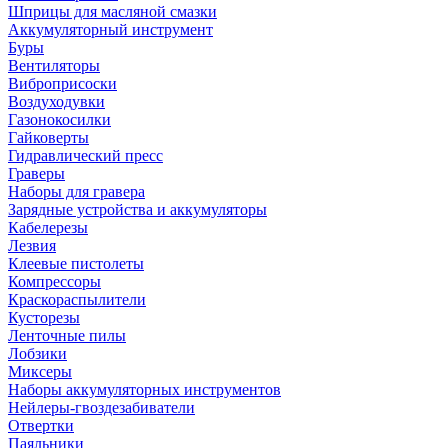
Шприцы для масляной смазки
Аккумуляторный инструмент
Буры
Вентиляторы
Виброприсоски
Воздуходувки
Газонокосилки
Гайковерты
Гидравлический пресс
Граверы
Наборы для гравера
Зарядные устройства и аккумуляторы
Кабелерезы
Лезвия
Клеевые пистолеты
Компрессоры
Краскораспылители
Кусторезы
Ленточные пилы
Лобзики
Миксеры
Наборы аккумуляторных инструментов
Нейлеры-гвоздезабиватели
Отвертки
Паяльники