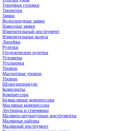
Торцевые головки
Трещотки
Замки
Велосипедные замки
Навесные замки
Измерительный инструмент
Измерительные колеса
Линейки
Рулетки
Геодезические рулетки
Угломеры
Угольники
Уровни
Магнитные уровни
Уровни
Штангенциркули
Комплекты
Компрессора
Безмасляные компрессора
Масляные компрессора
Лестницы и стремянки
Малярно-штукатурные инструменты
Малярные наборы
Малярный инструмент