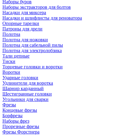
Наборы буров
Наборы экстракторов для болтов
Насадки для миксера
Насадки и шлифлисты для реноватора
Опорные тарелки
Патроны для дрели
Полотна
Полотна для ножовки
Полотна для сабельной пилы
Полотна для электролобзика
Тали цепные
Тиски
Торцевые головки и воротки
Воротки
Ударные головки
Удлинители для воротка
Шарнир карданный
Шестигранные головки
Угольники для сварки
Фрезы
Концевые фрезы
Борфрезы
Наборы фрез
Прорезные фрезы
Фрезы Форстнера