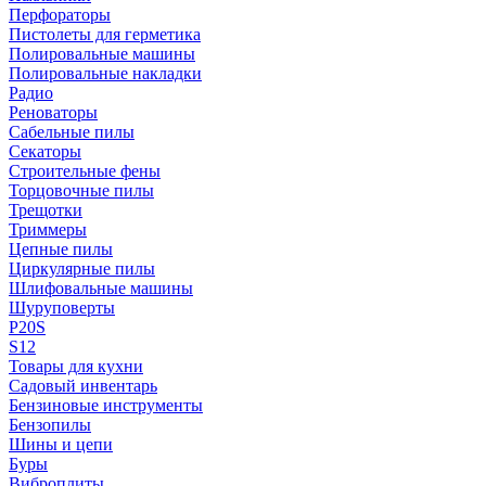
Перфораторы
Пистолеты для герметика
Полировальные машины
Полировальные накладки
Радио
Реноваторы
Сабельные пилы
Секаторы
Строительные фены
Торцовочные пилы
Трещотки
Триммеры
Цепные пилы
Циркулярные пилы
Шлифовальные машины
Шуруповерты
P20S
S12
Товары для кухни
Садовый инвентарь
Бензиновые инструменты
Бензопилы
Шины и цепи
Буры
Виброплиты