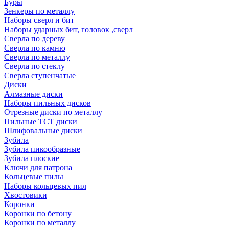
Буры
Зенкеры по металлу
Наборы сверл и бит
Наборы ударных бит, головок ,сверл
Сверла по дереву
Сверла по камню
Сверла по металлу
Сверла по стеклу
Сверла ступенчатые
Диски
Алмазные диски
Наборы пильных дисков
Отрезные диски по металлу
Пильные TCT диски
Шлифовальные диски
Зубила
Зубила пикообразные
Зубила плоские
Ключи для патрона
Кольцевые пилы
Наборы кольцевых пил
Хвостовики
Коронки
Коронки по бетону
Коронки по металлу