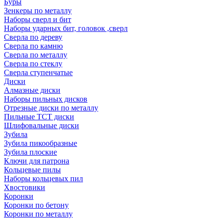
Буры
Зенкеры по металлу
Наборы сверл и бит
Наборы ударных бит, головок ,сверл
Сверла по дереву
Сверла по камню
Сверла по металлу
Сверла по стеклу
Сверла ступенчатые
Диски
Алмазные диски
Наборы пильных дисков
Отрезные диски по металлу
Пильные TCT диски
Шлифовальные диски
Зубила
Зубила пикообразные
Зубила плоские
Ключи для патрона
Кольцевые пилы
Наборы кольцевых пил
Хвостовики
Коронки
Коронки по бетону
Коронки по металлу