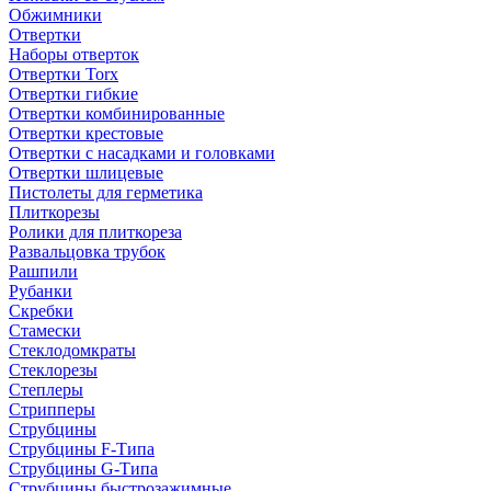
Обжимники
Отвертки
Наборы отверток
Отвертки Torx
Отвертки гибкие
Отвертки комбинированные
Отвертки крестовые
Отвертки с насадками и головками
Отвертки шлицевые
Пистолеты для герметика
Плиткорезы
Ролики для плиткореза
Развальцовка трубок
Рашпили
Рубанки
Скребки
Стамески
Стеклодомкраты
Стеклорезы
Степлеры
Стрипперы
Струбцины
Струбцины F-Типа
Струбцины G-Типа
Струбцины быстрозажимные