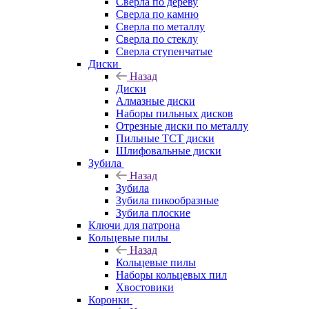
Сверла по дереву
Сверла по камню
Сверла по металлу
Сверла по стеклу
Сверла ступенчатые
Диски
Назад
Диски
Алмазные диски
Наборы пильных дисков
Отрезные диски по металлу
Пильные TCT диски
Шлифовальные диски
Зубила
Назад
Зубила
Зубила пикообразные
Зубила плоские
Ключи для патрона
Кольцевые пилы
Назад
Кольцевые пилы
Наборы кольцевых пил
Хвостовики
Коронки