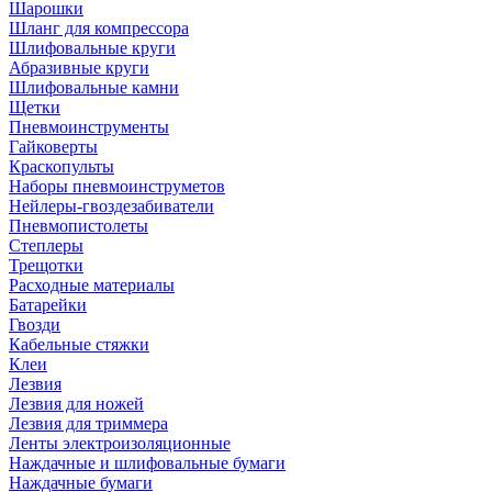
Шарошки
Шланг для компрессора
Шлифовальные круги
Абразивные круги
Шлифовальные камни
Щетки
Пневмоинструменты
Гайковерты
Краскопульты
Наборы пневмоинструметов
Нейлеры-гвоздезабиватели
Пневмопистолеты
Степлеры
Трещотки
Расходные материалы
Батарейки
Гвозди
Кабельные стяжки
Клеи
Лезвия
Лезвия для ножей
Лезвия для триммера
Ленты электроизоляционные
Наждачные и шлифовальные бумаги
Наждачные бумаги