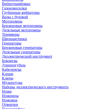
Вибротрамбовки
Газонокосилки
Глубинные вибраторы
Валы с буловой
Мотопомпы
Бензиновые мотопомпы
Дизельные мотопомпы
Триммеры
Швонарезчики
Генераторы
Бензиновые генераторы
Дизельные генераторы
Диэлектрический инструмент
Бокорезы
Длинногубцы
Кабелерезы
Клещи
Ключи
Мультитулы
Наборы диэлектрического инструмента
Ножи
Ножницы
Ножовки
Отвертки
Плоскогубцы