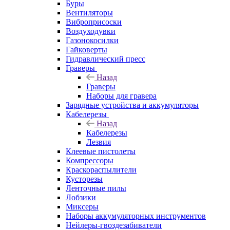
Буры
Вентиляторы
Виброприсоски
Воздуходувки
Газонокосилки
Гайковерты
Гидравлический пресс
Граверы
Назад
Граверы
Наборы для гравера
Зарядные устройства и аккумуляторы
Кабелерезы
Назад
Кабелерезы
Лезвия
Клеевые пистолеты
Компрессоры
Краскораспылители
Кусторезы
Ленточные пилы
Лобзики
Миксеры
Наборы аккумуляторных инструментов
Нейлеры-гвоздезабиватели