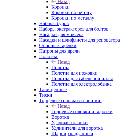
Назад
Коронки
Коронки по бетону
Коронки по металлу
Наборы буров
Наборы экстракторов для болтов
Насадки для миксера
Насадки и шлифлисты для реноватора
Опорные тарелки
Патроны для дрели
Полотна
Назад
Полотна
Полотна для ножовки
Полотна для сабельной пилы
Полотна для электролобзика
Тали цепные
Тиски
Торцевые головки и воротки
Назад
Торцевые головки и воротки
Воротки
Ударные головки
Удлинители для воротка
Шарнир карданный