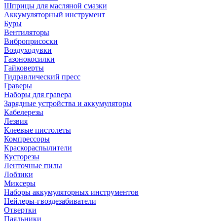
Шприцы для масляной смазки
Аккумуляторный инструмент
Буры
Вентиляторы
Виброприсоски
Воздуходувки
Газонокосилки
Гайковерты
Гидравлический пресс
Граверы
Наборы для гравера
Зарядные устройства и аккумуляторы
Кабелерезы
Лезвия
Клеевые пистолеты
Компрессоры
Краскораспылители
Кусторезы
Ленточные пилы
Лобзики
Миксеры
Наборы аккумуляторных инструментов
Нейлеры-гвоздезабиватели
Отвертки
Паяльники