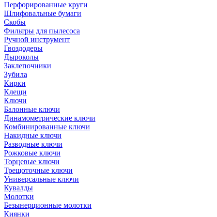
Перфорированные круги
Шлифовальные бумаги
Скобы
Фильтры для пылесоса
Ручной инструмент
Гвоздодеры
Дыроколы
Заклепочники
Зубила
Кирки
Клещи
Ключи
Балонные ключи
Динамометрические ключи
Комбинированные ключи
Накидные ключи
Разводные ключи
Рожковые ключи
Торцевые ключи
Трещоточные ключи
Универсальные ключи
Кувалды
Молотки
Безынерционные молотки
Киянки