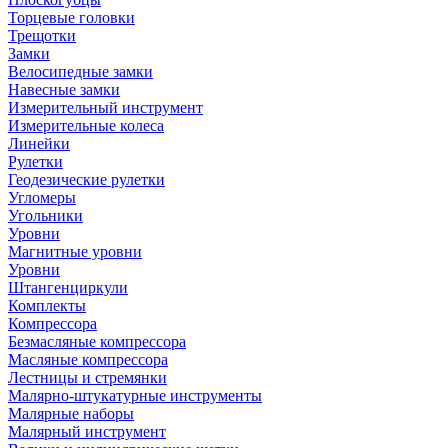
Торцевые головки
Трещотки
Замки
Велосипедные замки
Навесные замки
Измерительный инструмент
Измерительные колеса
Линейки
Рулетки
Геодезические рулетки
Угломеры
Угольники
Уровни
Магнитные уровни
Уровни
Штангенциркули
Комплекты
Компрессора
Безмасляные компрессора
Масляные компрессора
Лестницы и стремянки
Малярно-штукатурные инструменты
Малярные наборы
Малярный инструмент