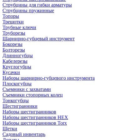
Струбцины для гибки арматуры
Струбцины пружинные
Топоры
Трещотки
Трубные ключи
Труборезы
Шарнирно-губцевый инструмент
Бокорезы
Болторезы
Длинногубцы
Кабелерезы
Круглогубцы
Кусачки
Наборы шарнирно-губцевого инструмента
Плоскогубцы
Съемники с захватами
Съемники стопорных колец
Тонкогубцы
Шестигранники
Наборы шестигранников
Наборы шестигранников HEX
Наборы шестигранников Torx
Щетки
Садовый инвентарь
Лопаты