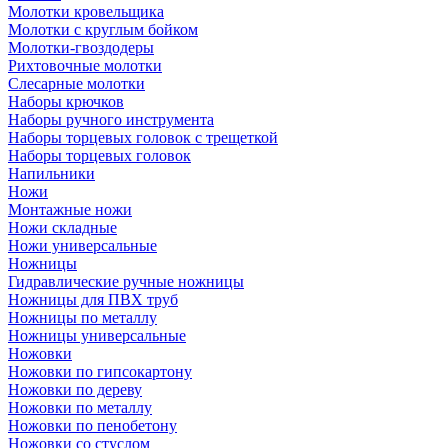
Молотки кровельщика
Молотки с круглым бойком
Молотки-гвоздодеры
Рихтовочные молотки
Слесарные молотки
Наборы крючков
Наборы ручного инструмента
Наборы торцевых головок с трещеткой
Наборы торцевых головок
Напильники
Ножи
Монтажные ножи
Ножи складные
Ножи универсальные
Ножницы
Гидравлические ручные ножницы
Ножницы для ПВХ труб
Ножницы по металлу
Ножницы универсальные
Ножовки
Ножовки по гипсокартону
Ножовки по дереву
Ножовки по металлу
Ножовки по пенобетону
Ножовки со стуслом