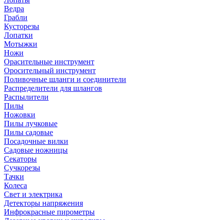
Ведра
Грабли
Кусторезы
Лопатки
Мотыжки
Ножи
Орасительные инструмент
Оросительный инструмент
Поливочные шланги и соединители
Распределители для шлангов
Распылители
Пилы
Ножовки
Пилы лучковые
Пилы садовые
Посадочные вилки
Садовые ножницы
Секаторы
Сучкорезы
Тачки
Колеса
Свет и электрика
Детекторы напряжения
Инфрокрасные пирометры