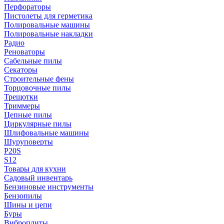
Перфораторы
Пистолеты для герметика
Полировальные машины
Полировальные накладки
Радио
Реноваторы
Сабельные пилы
Секаторы
Строительные фены
Торцовочные пилы
Трещотки
Триммеры
Цепные пилы
Циркулярные пилы
Шлифовальные машины
Шуруповерты
P20S
S12
Товары для кухни
Садовый инвентарь
Бензиновые инструменты
Бензопилы
Шины и цепи
Буры
Виброплиты