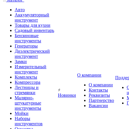
Авто
Аккумуляторный
инструмент
Товары для кухни
Садовый инвентарь
Бензиновые
инструменты
Генераторы
Диэлектрический
инструмент
Замки
Измерительный
инструмент
О компании
Комплекты
Подде
Компрессора
О компании
Лестницы и
Контакты
стремянки
Новинки
Реквизиты
Малярно-
Партнерство
штукатурные
Г
Вакансии
инструменты
Мойки
Наборы
инструментов
Оснастка