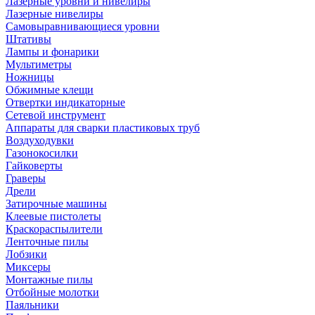
Лазерные уровни и нивелиры
Лазерные нивелиры
Самовыравнивающиеся уровни
Штативы
Лампы и фонарики
Мультиметры
Ножницы
Обжимные клещи
Отвертки индикаторные
Сетевой инструмент
Аппараты для сварки пластиковых труб
Воздуходувки
Газонокосилки
Гайковерты
Граверы
Дрели
Затирочные машины
Клеевые пистолеты
Краскораспылители
Ленточные пилы
Лобзики
Миксеры
Монтажные пилы
Отбойные молотки
Паяльники