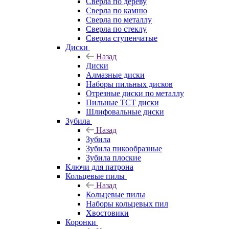
Сверла по дереву
Сверла по камню
Сверла по металлу
Сверла по стеклу
Сверла ступенчатые
Диски
Назад
Диски
Алмазные диски
Наборы пильных дисков
Отрезные диски по металлу
Пильные TCT диски
Шлифовальные диски
Зубила
Назад
Зубила
Зубила пикообразные
Зубила плоские
Ключи для патрона
Кольцевые пилы
Назад
Кольцевые пилы
Наборы кольцевых пил
Хвостовики
Коронки