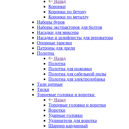
Назад
Коронки
Коронки по бетону
Коронки по металлу
Наборы буров
Наборы экстракторов для болтов
Насадки для миксера
Насадки и шлифлисты для реноватора
Опорные тарелки
Патроны для дрели
Полотна
Назад
Полотна
Полотна для ножовки
Полотна для сабельной пилы
Полотна для электролобзика
Тали цепные
Тиски
Торцевые головки и воротки
Назад
Торцевые головки и воротки
Воротки
Ударные головки
Удлинители для воротка
Шарнир карданный