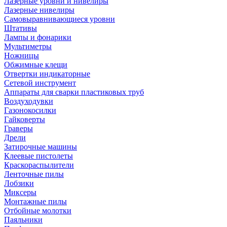
Лазерные уровни и нивелиры
Лазерные нивелиры
Самовыравнивающиеся уровни
Штативы
Лампы и фонарики
Мультиметры
Ножницы
Обжимные клещи
Отвертки индикаторные
Сетевой инструмент
Аппараты для сварки пластиковых труб
Воздуходувки
Газонокосилки
Гайковерты
Граверы
Дрели
Затирочные машины
Клеевые пистолеты
Краскораспылители
Ленточные пилы
Лобзики
Миксеры
Монтажные пилы
Отбойные молотки
Паяльники