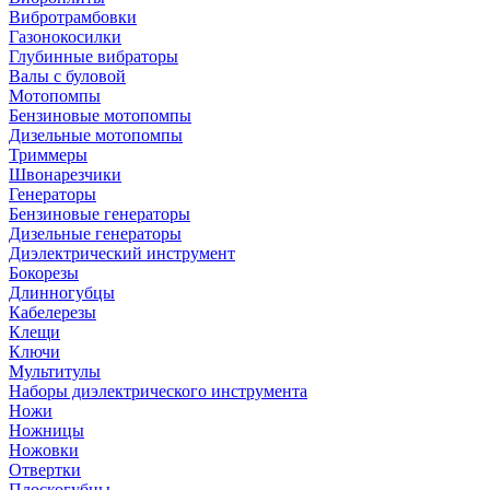
Вибротрамбовки
Газонокосилки
Глубинные вибраторы
Валы с буловой
Мотопомпы
Бензиновые мотопомпы
Дизельные мотопомпы
Триммеры
Швонарезчики
Генераторы
Бензиновые генераторы
Дизельные генераторы
Диэлектрический инструмент
Бокорезы
Длинногубцы
Кабелерезы
Клещи
Ключи
Мультитулы
Наборы диэлектрического инструмента
Ножи
Ножницы
Ножовки
Отвертки
Плоскогубцы