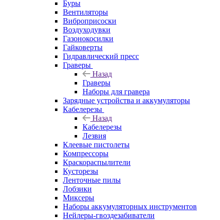
Буры
Вентиляторы
Виброприсоски
Воздуходувки
Газонокосилки
Гайковерты
Гидравлический пресс
Граверы
Назад
Граверы
Наборы для гравера
Зарядные устройства и аккумуляторы
Кабелерезы
Назад
Кабелерезы
Лезвия
Клеевые пистолеты
Компрессоры
Краскораспылители
Кусторезы
Ленточные пилы
Лобзики
Миксеры
Наборы аккумуляторных инструментов
Нейлеры-гвоздезабиватели