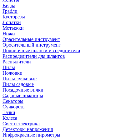
Ведра
Грабли
Кусторезы
Лопатки
Мотыжки
Ножи
Орасительные инструмент
Оросительный инструмент
Поливочные шланги и соединители
Распределители для шлангов
Распылители
Пилы
Ножовки
Пилы лучковые
Пилы садовые
Посадочные вилки
Садовые ножницы
Секаторы
Сучкорезы
Тачки
Колеса
Свет и электрика
Детекторы напряжения
Инфрокрасные пирометры