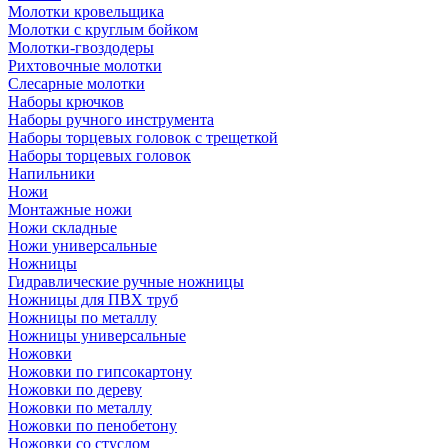
Молотки кровельщика
Молотки с круглым бойком
Молотки-гвоздодеры
Рихтовочные молотки
Слесарные молотки
Наборы крючков
Наборы ручного инструмента
Наборы торцевых головок с трещеткой
Наборы торцевых головок
Напильники
Ножи
Монтажные ножи
Ножи складные
Ножи универсальные
Ножницы
Гидравлические ручные ножницы
Ножницы для ПВХ труб
Ножницы по металлу
Ножницы универсальные
Ножовки
Ножовки по гипсокартону
Ножовки по дереву
Ножовки по металлу
Ножовки по пенобетону
Ножовки со стуслом