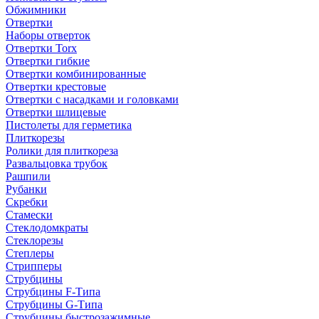
Обжимники
Отвертки
Наборы отверток
Отвертки Torx
Отвертки гибкие
Отвертки комбинированные
Отвертки крестовые
Отвертки с насадками и головками
Отвертки шлицевые
Пистолеты для герметика
Плиткорезы
Ролики для плиткореза
Развальцовка трубок
Рашпили
Рубанки
Скребки
Стамески
Стеклодомкраты
Стеклорезы
Степлеры
Стрипперы
Струбцины
Струбцины F-Типа
Струбцины G-Типа
Струбцины быстрозажимные