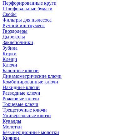
Перфорированные круги
Шлифовальные бумаги
Скобы
Фильтры для пылесоса
Ручной инструмент
Гвоздодеры
Дыроколы
Заклепочники
Зубила
Кирки
Клещи
Ключи
Балонные ключи
Динамометрические ключи
Комбинированные ключи
Накидные ключи
Разводные ключи
Рожковые ключи
Торцевые ключи
Трещоточные ключи
Универсальные ключи
Кувалды
Молотки
Безынерционные молотки
Киянки