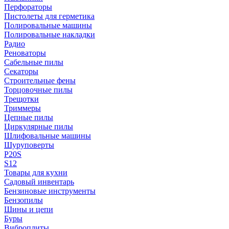
Перфораторы
Пистолеты для герметика
Полировальные машины
Полировальные накладки
Радио
Реноваторы
Сабельные пилы
Секаторы
Строительные фены
Торцовочные пилы
Трещотки
Триммеры
Цепные пилы
Циркулярные пилы
Шлифовальные машины
Шуруповерты
P20S
S12
Товары для кухни
Садовый инвентарь
Бензиновые инструменты
Бензопилы
Шины и цепи
Буры
Виброплиты