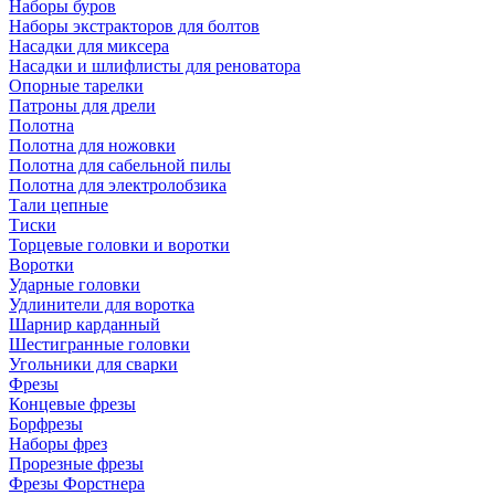
Наборы буров
Наборы экстракторов для болтов
Насадки для миксера
Насадки и шлифлисты для реноватора
Опорные тарелки
Патроны для дрели
Полотна
Полотна для ножовки
Полотна для сабельной пилы
Полотна для электролобзика
Тали цепные
Тиски
Торцевые головки и воротки
Воротки
Ударные головки
Удлинители для воротка
Шарнир карданный
Шестигранные головки
Угольники для сварки
Фрезы
Концевые фрезы
Борфрезы
Наборы фрез
Прорезные фрезы
Фрезы Форстнера