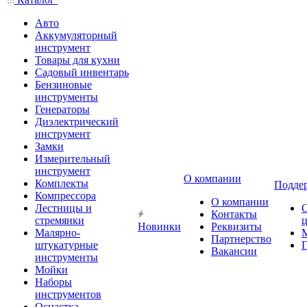
Авто
Аккумуляторный
инструмент
Товары для кухни
Садовый инвентарь
Бензиновые
инструменты
Генераторы
Диэлектрический
инструмент
Замки
Измерительный
инструмент
О компании
Комплекты
Подде
Компрессора
О компании
Лестницы и
Контакты
стремянки
Новинки
Реквизиты
Малярно-
Партнерство
штукатурные
Г
Вакансии
инструменты
Мойки
Наборы
инструментов
Оснастка