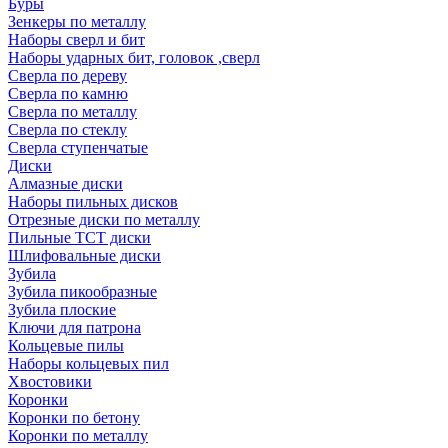
Буры
Зенкеры по металлу
Наборы сверл и бит
Наборы ударных бит, головок ,сверл
Сверла по дереву
Сверла по камню
Сверла по металлу
Сверла по стеклу
Сверла ступенчатые
Диски
Алмазные диски
Наборы пильных дисков
Отрезные диски по металлу
Пильные TCT диски
Шлифовальные диски
Зубила
Зубила пикообразные
Зубила плоские
Ключи для патрона
Кольцевые пилы
Наборы кольцевых пил
Хвостовики
Коронки
Коронки по бетону
Коронки по металлу