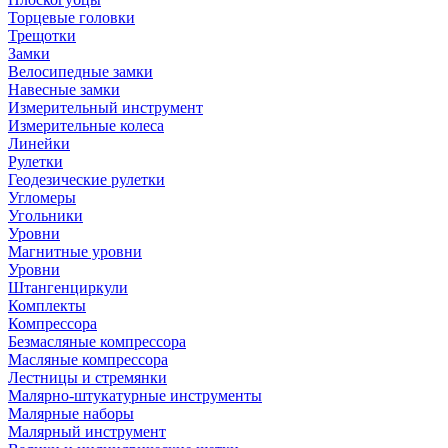
Торцевые головки
Трещотки
Замки
Велосипедные замки
Навесные замки
Измерительный инструмент
Измерительные колеса
Линейки
Рулетки
Геодезические рулетки
Угломеры
Угольники
Уровни
Магнитные уровни
Уровни
Штангенциркули
Комплекты
Компрессора
Безмасляные компрессора
Масляные компрессора
Лестницы и стремянки
Малярно-штукатурные инструменты
Малярные наборы
Малярный инструмент