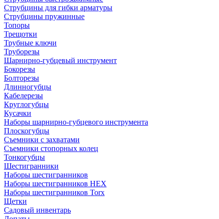
Струбцины для гибки арматуры
Струбцины пружинные
Топоры
Трещотки
Трубные ключи
Труборезы
Шарнирно-губцевый инструмент
Бокорезы
Болторезы
Длинногубцы
Кабелерезы
Круглогубцы
Кусачки
Наборы шарнирно-губцевого инструмента
Плоскогубцы
Съемники с захватами
Съемники стопорных колец
Тонкогубцы
Шестигранники
Наборы шестигранников
Наборы шестигранников HEX
Наборы шестигранников Torx
Щетки
Садовый инвентарь
Лопаты