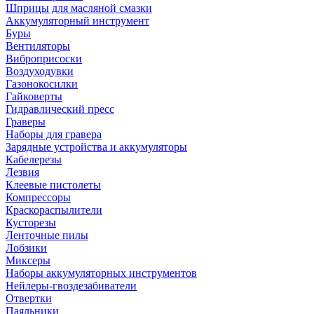
Шприцы для масляной смазки
Аккумуляторный инструмент
Буры
Вентиляторы
Виброприсоски
Воздуходувки
Газонокосилки
Гайковерты
Гидравлический пресс
Граверы
Наборы для гравера
Зарядные устройства и аккумуляторы
Кабелерезы
Лезвия
Клеевые пистолеты
Компрессоры
Краскораспылители
Кусторезы
Ленточные пилы
Лобзики
Миксеры
Наборы аккумуляторных инструментов
Нейлеры-гвоздезабиватели
Отвертки
Паяльники