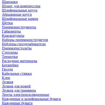
Шарошки
Шланг для компрессора
Шлифовальные круги
Абразивные круги
Шлифовальные камни
Щетки
Пневмоинструменты
Гайковерты
Краскопульты
Наборы пневмоинструметов
Нейлеры-гвоздезабиватели
Пневмопистолеты
Степлеры
Трещотки
Расходные материалы
Батарейки
Гвозди
Кабельные стяжки
Клеи
Лезвия
Лезвия для ножей
Лезвия для триммера
Ленты электроизоляционные
Наждачные и шлифовальные бумаги
Наждачные бумаги