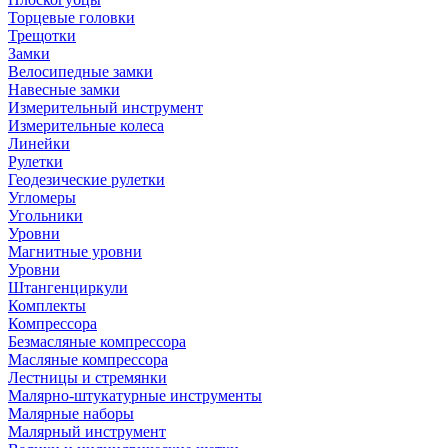
Торцевые головки
Трещотки
Замки
Велосипедные замки
Навесные замки
Измерительный инструмент
Измерительные колеса
Линейки
Рулетки
Геодезические рулетки
Угломеры
Угольники
Уровни
Магнитные уровни
Уровни
Штангенциркули
Комплекты
Компрессора
Безмасляные компрессора
Масляные компрессора
Лестницы и стремянки
Малярно-штукатурные инструменты
Малярные наборы
Малярный инструмент