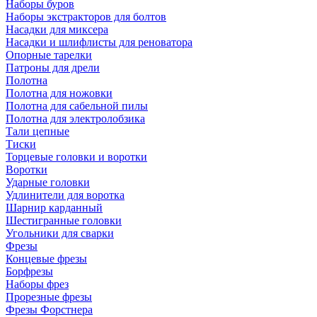
Наборы буров
Наборы экстракторов для болтов
Насадки для миксера
Насадки и шлифлисты для реноватора
Опорные тарелки
Патроны для дрели
Полотна
Полотна для ножовки
Полотна для сабельной пилы
Полотна для электролобзика
Тали цепные
Тиски
Торцевые головки и воротки
Воротки
Ударные головки
Удлинители для воротка
Шарнир карданный
Шестигранные головки
Угольники для сварки
Фрезы
Концевые фрезы
Борфрезы
Наборы фрез
Прорезные фрезы
Фрезы Форстнера