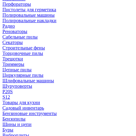
Перфораторы
Пистолеты для герметика
Полировальные машины
Полировальные накладки
Радио
Реноваторы
Сабельные пилы
Секаторы
Строительные фены
Торцовочные пилы
Трещотки
Триммеры
Цепные пилы
Циркулярные пилы
Шлифовальные машины
Шуруповерты
P20S
S12
Товары для кухни
Садовый инвентарь
Бензиновые инструменты
Бензопилы
Шины и цепи
Буры
Виброплиты