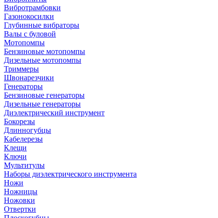
Вибротрамбовки
Газонокосилки
Глубинные вибраторы
Валы с буловой
Мотопомпы
Бензиновые мотопомпы
Дизельные мотопомпы
Триммеры
Швонарезчики
Генераторы
Бензиновые генераторы
Дизельные генераторы
Диэлектрический инструмент
Бокорезы
Длинногубцы
Кабелерезы
Клещи
Ключи
Мультитулы
Наборы диэлектрического инструмента
Ножи
Ножницы
Ножовки
Отвертки
Плоскогубцы