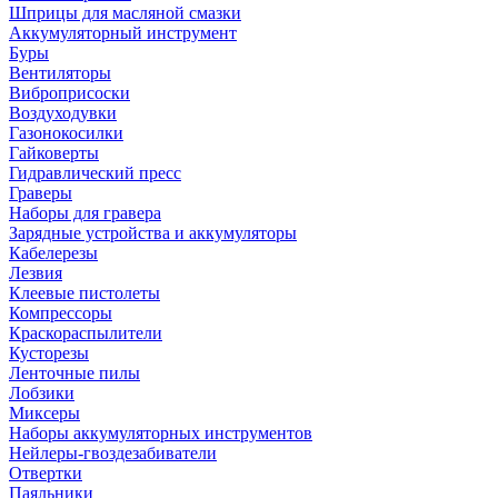
Шприцы для масляной смазки
Аккумуляторный инструмент
Буры
Вентиляторы
Виброприсоски
Воздуходувки
Газонокосилки
Гайковерты
Гидравлический пресс
Граверы
Наборы для гравера
Зарядные устройства и аккумуляторы
Кабелерезы
Лезвия
Клеевые пистолеты
Компрессоры
Краскораспылители
Кусторезы
Ленточные пилы
Лобзики
Миксеры
Наборы аккумуляторных инструментов
Нейлеры-гвоздезабиватели
Отвертки
Паяльники