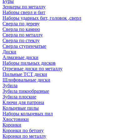
Буры
Зенкеры по металлу
Наборы сверл и бит
Наборы ударных бит, головок ,сверл
Сверла по дереву
Сверла по камню
Сверла по металлу
Сверла по стеклу
Сверла ступенчатые
Диски
Алмазные диски
Наборы пильных дисков
Отрезные диски по металлу
Пильные TCT диски
Шлифовальные диски
Зубила
Зубила пикообразные
Зубила плоские
Ключи для патрона
Кольцевые пилы
Наборы кольцевых пил
Хвостовики
Коронки
Коронки по бетону
Коронки по металлу