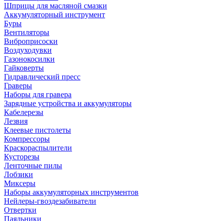
Шприцы для масляной смазки
Аккумуляторный инструмент
Буры
Вентиляторы
Виброприсоски
Воздуходувки
Газонокосилки
Гайковерты
Гидравлический пресс
Граверы
Наборы для гравера
Зарядные устройства и аккумуляторы
Кабелерезы
Лезвия
Клеевые пистолеты
Компрессоры
Краскораспылители
Кусторезы
Ленточные пилы
Лобзики
Миксеры
Наборы аккумуляторных инструментов
Нейлеры-гвоздезабиватели
Отвертки
Паяльники