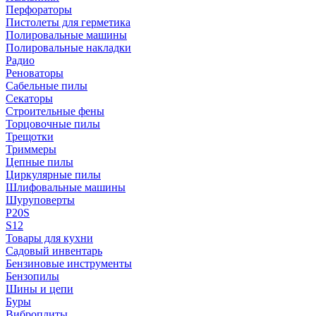
Перфораторы
Пистолеты для герметика
Полировальные машины
Полировальные накладки
Радио
Реноваторы
Сабельные пилы
Секаторы
Строительные фены
Торцовочные пилы
Трещотки
Триммеры
Цепные пилы
Циркулярные пилы
Шлифовальные машины
Шуруповерты
P20S
S12
Товары для кухни
Садовый инвентарь
Бензиновые инструменты
Бензопилы
Шины и цепи
Буры
Виброплиты