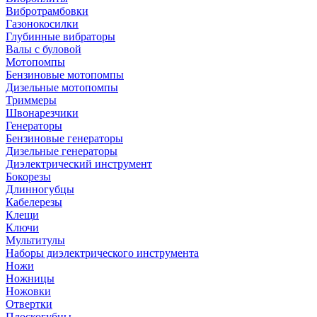
Вибротрамбовки
Газонокосилки
Глубинные вибраторы
Валы с буловой
Мотопомпы
Бензиновые мотопомпы
Дизельные мотопомпы
Триммеры
Швонарезчики
Генераторы
Бензиновые генераторы
Дизельные генераторы
Диэлектрический инструмент
Бокорезы
Длинногубцы
Кабелерезы
Клещи
Ключи
Мультитулы
Наборы диэлектрического инструмента
Ножи
Ножницы
Ножовки
Отвертки
Плоскогубцы