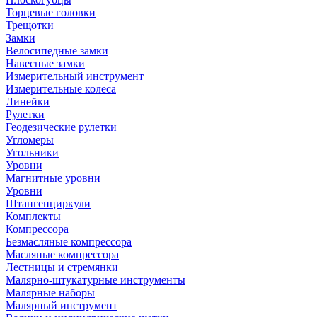
Торцевые головки
Трещотки
Замки
Велосипедные замки
Навесные замки
Измерительный инструмент
Измерительные колеса
Линейки
Рулетки
Геодезические рулетки
Угломеры
Угольники
Уровни
Магнитные уровни
Уровни
Штангенциркули
Комплекты
Компрессора
Безмасляные компрессора
Масляные компрессора
Лестницы и стремянки
Малярно-штукатурные инструменты
Малярные наборы
Малярный инструмент