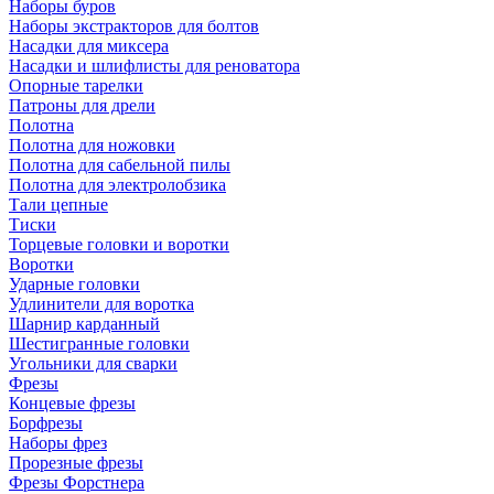
Наборы буров
Наборы экстракторов для болтов
Насадки для миксера
Насадки и шлифлисты для реноватора
Опорные тарелки
Патроны для дрели
Полотна
Полотна для ножовки
Полотна для сабельной пилы
Полотна для электролобзика
Тали цепные
Тиски
Торцевые головки и воротки
Воротки
Ударные головки
Удлинители для воротка
Шарнир карданный
Шестигранные головки
Угольники для сварки
Фрезы
Концевые фрезы
Борфрезы
Наборы фрез
Прорезные фрезы
Фрезы Форстнера