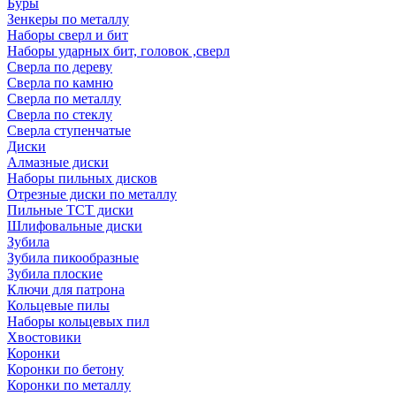
Буры
Зенкеры по металлу
Наборы сверл и бит
Наборы ударных бит, головок ,сверл
Сверла по дереву
Сверла по камню
Сверла по металлу
Сверла по стеклу
Сверла ступенчатые
Диски
Алмазные диски
Наборы пильных дисков
Отрезные диски по металлу
Пильные TCT диски
Шлифовальные диски
Зубила
Зубила пикообразные
Зубила плоские
Ключи для патрона
Кольцевые пилы
Наборы кольцевых пил
Хвостовики
Коронки
Коронки по бетону
Коронки по металлу