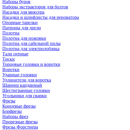
Наборы буров
Наборы экстракторов для болтов
Насадки для миксера
Насадки и шлифлисты для реноватора
Опорные тарелки
Патроны для дрели
Полотна
Полотна для ножовки
Полотна для сабельной пилы
Полотна для электролобзика
Тали цепные
Тиски
Торцевые головки и воротки
Воротки
Ударные головки
Удлинители для воротка
Шарнир карданный
Шестигранные головки
Угольники для сварки
Фрезы
Концевые фрезы
Борфрезы
Наборы фрез
Прорезные фрезы
Фрезы Форстнера