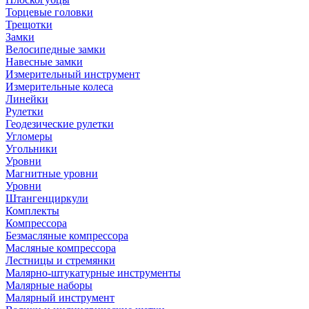
Торцевые головки
Трещотки
Замки
Велосипедные замки
Навесные замки
Измерительный инструмент
Измерительные колеса
Линейки
Рулетки
Геодезические рулетки
Угломеры
Угольники
Уровни
Магнитные уровни
Уровни
Штангенциркули
Комплекты
Компрессора
Безмасляные компрессора
Масляные компрессора
Лестницы и стремянки
Малярно-штукатурные инструменты
Малярные наборы
Малярный инструмент