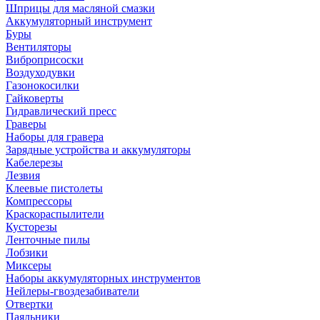
Шприцы для масляной смазки
Аккумуляторный инструмент
Буры
Вентиляторы
Виброприсоски
Воздуходувки
Газонокосилки
Гайковерты
Гидравлический пресс
Граверы
Наборы для гравера
Зарядные устройства и аккумуляторы
Кабелерезы
Лезвия
Клеевые пистолеты
Компрессоры
Краскораспылители
Кусторезы
Ленточные пилы
Лобзики
Миксеры
Наборы аккумуляторных инструментов
Нейлеры-гвоздезабиватели
Отвертки
Паяльники