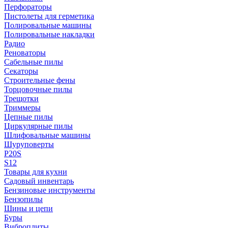
Перфораторы
Пистолеты для герметика
Полировальные машины
Полировальные накладки
Радио
Реноваторы
Сабельные пилы
Секаторы
Строительные фены
Торцовочные пилы
Трещотки
Триммеры
Цепные пилы
Циркулярные пилы
Шлифовальные машины
Шуруповерты
P20S
S12
Товары для кухни
Садовый инвентарь
Бензиновые инструменты
Бензопилы
Шины и цепи
Буры
Виброплиты