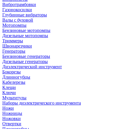
Вибротрамбовки
Газонокосилки
Глубинные вибраторы
Валы с буловой
Мотопомпы
Бензиновые мотопомпы
Дизельные мотопомпы
Триммеры
Швонарезчики
Генераторы
Бензиновые генераторы
Дизельные генераторы
Диэлектрический инструмент
Бокорезы
Длинногубцы
Кабелерезы
Клещи
Ключи
Мультитулы
Наборы диэлектрического инструмента
Ножи
Ножницы
Ножовки
Отвертки
Плоскогубцы