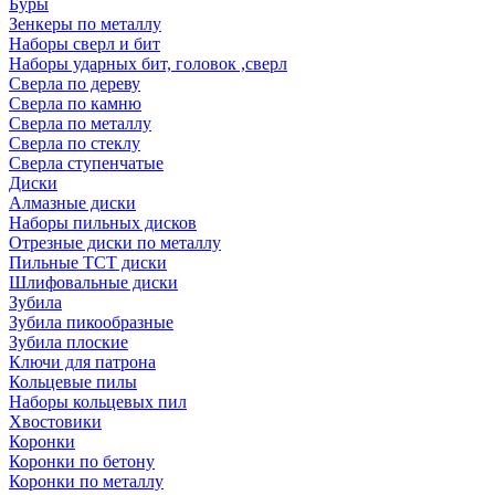
Буры
Зенкеры по металлу
Наборы сверл и бит
Наборы ударных бит, головок ,сверл
Сверла по дереву
Сверла по камню
Сверла по металлу
Сверла по стеклу
Сверла ступенчатые
Диски
Алмазные диски
Наборы пильных дисков
Отрезные диски по металлу
Пильные TCT диски
Шлифовальные диски
Зубила
Зубила пикообразные
Зубила плоские
Ключи для патрона
Кольцевые пилы
Наборы кольцевых пил
Хвостовики
Коронки
Коронки по бетону
Коронки по металлу