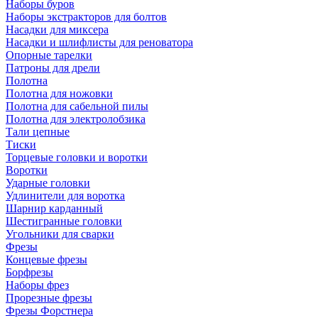
Наборы буров
Наборы экстракторов для болтов
Насадки для миксера
Насадки и шлифлисты для реноватора
Опорные тарелки
Патроны для дрели
Полотна
Полотна для ножовки
Полотна для сабельной пилы
Полотна для электролобзика
Тали цепные
Тиски
Торцевые головки и воротки
Воротки
Ударные головки
Удлинители для воротка
Шарнир карданный
Шестигранные головки
Угольники для сварки
Фрезы
Концевые фрезы
Борфрезы
Наборы фрез
Прорезные фрезы
Фрезы Форстнера