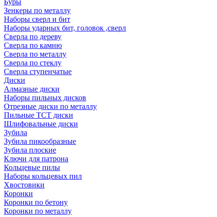
Буры
Зенкеры по металлу
Наборы сверл и бит
Наборы ударных бит, головок ,сверл
Сверла по дереву
Сверла по камню
Сверла по металлу
Сверла по стеклу
Сверла ступенчатые
Диски
Алмазные диски
Наборы пильных дисков
Отрезные диски по металлу
Пильные TCT диски
Шлифовальные диски
Зубила
Зубила пикообразные
Зубила плоские
Ключи для патрона
Кольцевые пилы
Наборы кольцевых пил
Хвостовики
Коронки
Коронки по бетону
Коронки по металлу