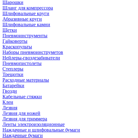
Шарошки
Шланг для компрессора
Шлифовальные круги
Абразивные круги
Шлифовальные камни
Щетки
Пневмоинструменты
Гайковерты
Краскопульты
Наборы пневмоинструметов
Нейлеры-гвоздезабиватели
Пневмопистолеты
Степлеры
Трещотки
Расходные материалы
Батарейки
Гвозди
Кабельные стяжки
Клеи
Лезвия
Лезвия для ножей
Лезвия для триммера
Ленты электроизоляционные
Наждачные и шлифовальные бумаги
Наждачные бумаги