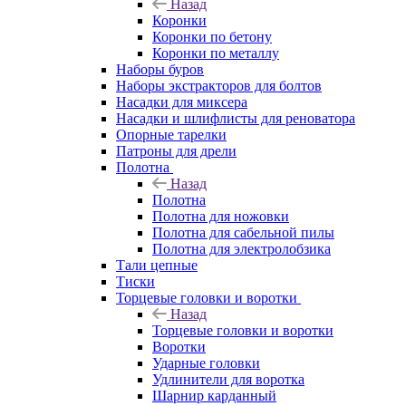
Назад
Коронки
Коронки по бетону
Коронки по металлу
Наборы буров
Наборы экстракторов для болтов
Насадки для миксера
Насадки и шлифлисты для реноватора
Опорные тарелки
Патроны для дрели
Полотна
Назад
Полотна
Полотна для ножовки
Полотна для сабельной пилы
Полотна для электролобзика
Тали цепные
Тиски
Торцевые головки и воротки
Назад
Торцевые головки и воротки
Воротки
Ударные головки
Удлинители для воротка
Шарнир карданный