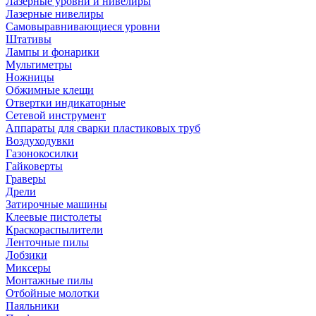
Лазерные уровни и нивелиры
Лазерные нивелиры
Самовыравнивающиеся уровни
Штативы
Лампы и фонарики
Мультиметры
Ножницы
Обжимные клещи
Отвертки индикаторные
Сетевой инструмент
Аппараты для сварки пластиковых труб
Воздуходувки
Газонокосилки
Гайковерты
Граверы
Дрели
Затирочные машины
Клеевые пистолеты
Краскораспылители
Ленточные пилы
Лобзики
Миксеры
Монтажные пилы
Отбойные молотки
Паяльники