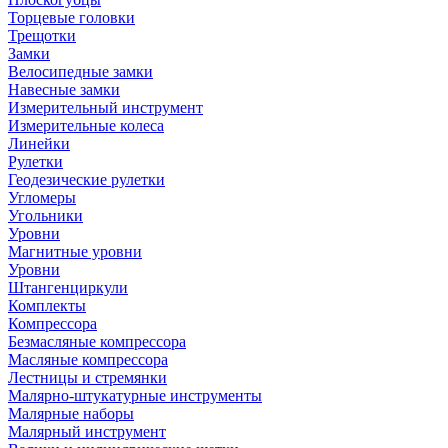
Торцевые головки
Трещотки
Замки
Велосипедные замки
Навесные замки
Измерительный инструмент
Измерительные колеса
Линейки
Рулетки
Геодезические рулетки
Угломеры
Угольники
Уровни
Магнитные уровни
Уровни
Штангенциркули
Комплекты
Компрессора
Безмасляные компрессора
Масляные компрессора
Лестницы и стремянки
Малярно-штукатурные инструменты
Малярные наборы
Малярный инструмент