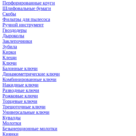
Перфорированные круги
Шлифовальные бумаги
Скобы
Фильтры для пылесоса
Ручной инструмент
Гвоздодеры
Дыроколы
Заклепочники
Зубила
Кирки
Клещи
Ключи
Балонные ключи
Динамометрические ключи
Комбинированные ключи
Накидные ключи
Разводные ключи
Рожковые ключи
Торцевые ключи
Трещоточные ключи
Универсальные ключи
Кувалды
Молотки
Безынерционные молотки
Киянки