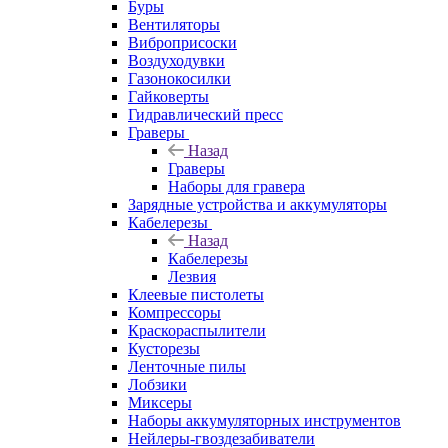
Буры
Вентиляторы
Виброприсоски
Воздуходувки
Газонокосилки
Гайковерты
Гидравлический пресс
Граверы
Назад
Граверы
Наборы для гравера
Зарядные устройства и аккумуляторы
Кабелерезы
Назад
Кабелерезы
Лезвия
Клеевые пистолеты
Компрессоры
Краскораспылители
Кусторезы
Ленточные пилы
Лобзики
Миксеры
Наборы аккумуляторных инструментов
Нейлеры-гвоздезабиватели