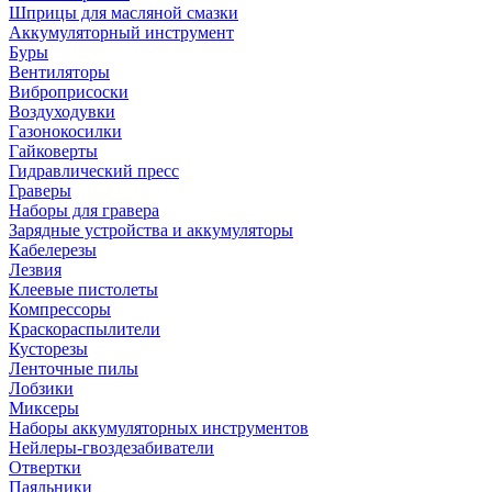
Шприцы для масляной смазки
Аккумуляторный инструмент
Буры
Вентиляторы
Виброприсоски
Воздуходувки
Газонокосилки
Гайковерты
Гидравлический пресс
Граверы
Наборы для гравера
Зарядные устройства и аккумуляторы
Кабелерезы
Лезвия
Клеевые пистолеты
Компрессоры
Краскораспылители
Кусторезы
Ленточные пилы
Лобзики
Миксеры
Наборы аккумуляторных инструментов
Нейлеры-гвоздезабиватели
Отвертки
Паяльники