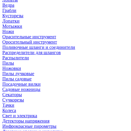
Ведра
Грабли
Кусторезы
Лопатки
Мотыжки
Ножи
Орасительные инструмент
Оросительный инструмент
Поливочные шланги и соединители
Распределители для шлангов
Распылители
Пилы
Ножовки
Пилы лучковые
Пилы садовые
Посадочные вилки
Садовые ножницы
Секаторы
Сучкорезы
Тачки
Колеса
Свет и электрика
Детекторы напряжения
Инфрокрасные пирометры