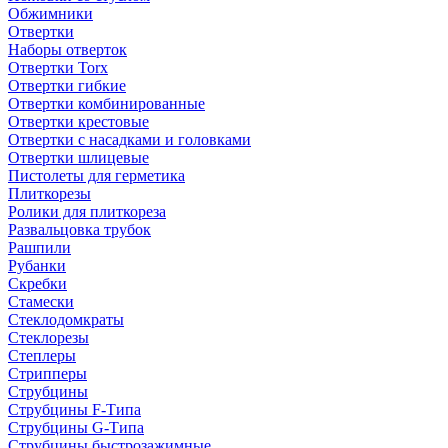
Обжимники
Отвертки
Наборы отверток
Отвертки Torx
Отвертки гибкие
Отвертки комбинированные
Отвертки крестовые
Отвертки с насадками и головками
Отвертки шлицевые
Пистолеты для герметика
Плиткорезы
Ролики для плиткореза
Развальцовка трубок
Рашпили
Рубанки
Скребки
Стамески
Стеклодомкраты
Стеклорезы
Степлеры
Стрипперы
Струбцины
Струбцины F-Типа
Струбцины G-Типа
Струбцины быстрозажимные