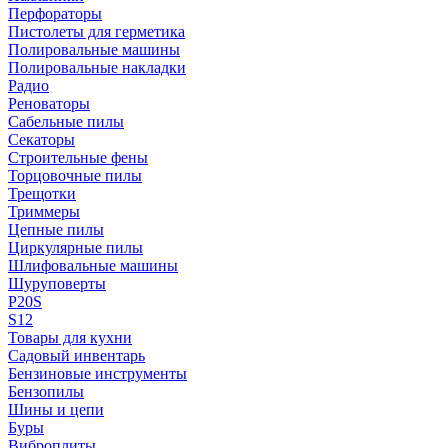
Перфораторы
Пистолеты для герметика
Полировальные машины
Полировальные накладки
Радио
Реноваторы
Сабельные пилы
Секаторы
Строительные фены
Торцовочные пилы
Трещотки
Триммеры
Цепные пилы
Циркулярные пилы
Шлифовальные машины
Шуруповерты
P20S
S12
Товары для кухни
Садовый инвентарь
Бензиновые инструменты
Бензопилы
Шины и цепи
Буры
Виброплиты