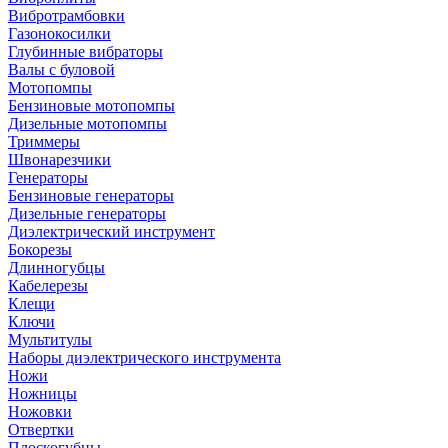
Вибротрамбовки
Газонокосилки
Глубинные вибраторы
Валы с буловой
Мотопомпы
Бензиновые мотопомпы
Дизельные мотопомпы
Триммеры
Швонарезчики
Генераторы
Бензиновые генераторы
Дизельные генераторы
Диэлектрический инструмент
Бокорезы
Длинногубцы
Кабелерезы
Клещи
Ключи
Мультитулы
Наборы диэлектрического инструмента
Ножи
Ножницы
Ножовки
Отвертки
Плоскогубцы