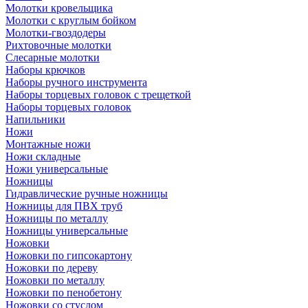
Молотки кровельщика
Молотки с круглым бойком
Молотки-гвоздодеры
Рихтовочные молотки
Слесарные молотки
Наборы крючков
Наборы ручного инструмента
Наборы торцевых головок с трещеткой
Наборы торцевых головок
Напильники
Ножи
Монтажные ножи
Ножи складные
Ножи универсальные
Ножницы
Гидравлические ручные ножницы
Ножницы для ПВХ труб
Ножницы по металлу
Ножницы универсальные
Ножовки
Ножовки по гипсокартону
Ножовки по дереву
Ножовки по металлу
Ножовки по пенобетону
Ножовки со стуслом