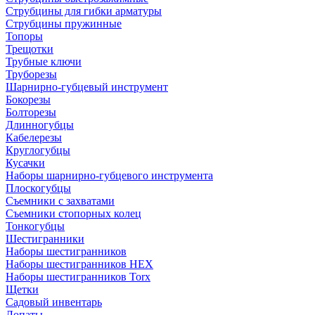
Струбцины для гибки арматуры
Струбцины пружинные
Топоры
Трещотки
Трубные ключи
Труборезы
Шарнирно-губцевый инструмент
Бокорезы
Болторезы
Длинногубцы
Кабелерезы
Круглогубцы
Кусачки
Наборы шарнирно-губцевого инструмента
Плоскогубцы
Съемники с захватами
Съемники стопорных колец
Тонкогубцы
Шестигранники
Наборы шестигранников
Наборы шестигранников HEX
Наборы шестигранников Torx
Щетки
Садовый инвентарь
Лопаты