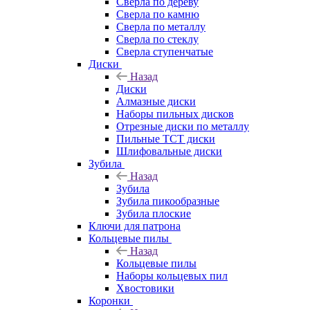
Сверла по дереву
Сверла по камню
Сверла по металлу
Сверла по стеклу
Сверла ступенчатые
Диски
Назад
Диски
Алмазные диски
Наборы пильных дисков
Отрезные диски по металлу
Пильные TCT диски
Шлифовальные диски
Зубила
Назад
Зубила
Зубила пикообразные
Зубила плоские
Ключи для патрона
Кольцевые пилы
Назад
Кольцевые пилы
Наборы кольцевых пил
Хвостовики
Коронки