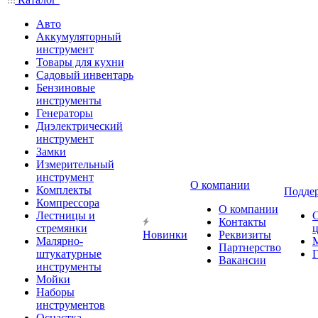
Авто
Аккумуляторный
инструмент
Товары для кухни
Садовый инвентарь
Бензиновые
инструменты
Генераторы
Диэлектрический
инструмент
Замки
Измерительный
инструмент
О компании
Комплекты
Подде
Компрессора
О компании
Лестницы и
Контакты
стремянки
Новинки
Реквизиты
Малярно-
Партнерство
штукатурные
Г
Вакансии
инструменты
Мойки
Наборы
инструментов
Оснастка