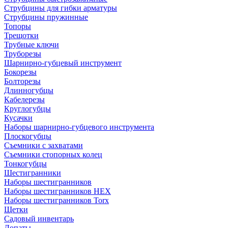
Струбцины для гибки арматуры
Струбцины пружинные
Топоры
Трещотки
Трубные ключи
Труборезы
Шарнирно-губцевый инструмент
Бокорезы
Болторезы
Длинногубцы
Кабелерезы
Круглогубцы
Кусачки
Наборы шарнирно-губцевого инструмента
Плоскогубцы
Съемники с захватами
Съемники стопорных колец
Тонкогубцы
Шестигранники
Наборы шестигранников
Наборы шестигранников HEX
Наборы шестигранников Torx
Щетки
Садовый инвентарь
Лопаты