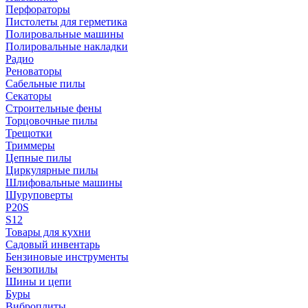
Перфораторы
Пистолеты для герметика
Полировальные машины
Полировальные накладки
Радио
Реноваторы
Сабельные пилы
Секаторы
Строительные фены
Торцовочные пилы
Трещотки
Триммеры
Цепные пилы
Циркулярные пилы
Шлифовальные машины
Шуруповерты
P20S
S12
Товары для кухни
Садовый инвентарь
Бензиновые инструменты
Бензопилы
Шины и цепи
Буры
Виброплиты