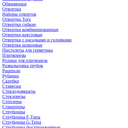
Обжимники
Отвертки
Наборы отверток
Отвертки Torx
Отвертки гибкие
Отвертки комбинированные
Отвертки крестовые
Отвертки с насадками и головками
Отвертки шлицевые
Пистолеты для герметика
Плиткорезы
Ролики для плиткореза
Развальцовка трубок
Рашпили
Рубанки
Скребки
Стамески
Стеклодомкраты
Стеклорезы
Степлеры
Стрипперы
Струбцины
Струбцины F-Типа
Струбцины G-Типа
Струбцины быстрозажимные