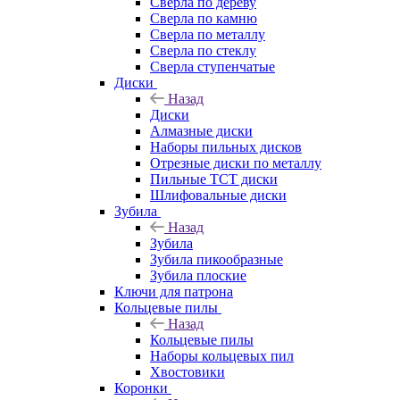
Сверла по дереву
Сверла по камню
Сверла по металлу
Сверла по стеклу
Сверла ступенчатые
Диски
Назад
Диски
Алмазные диски
Наборы пильных дисков
Отрезные диски по металлу
Пильные TCT диски
Шлифовальные диски
Зубила
Назад
Зубила
Зубила пикообразные
Зубила плоские
Ключи для патрона
Кольцевые пилы
Назад
Кольцевые пилы
Наборы кольцевых пил
Хвостовики
Коронки