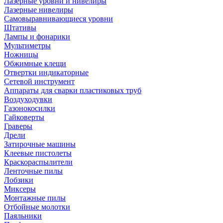
Лазерные уровни и нивелиры
Лазерные нивелиры
Самовыравнивающиеся уровни
Штативы
Лампы и фонарики
Мультиметры
Ножницы
Обжимные клещи
Отвертки индикаторные
Сетевой инструмент
Аппараты для сварки пластиковых труб
Воздуходувки
Газонокосилки
Гайковерты
Граверы
Дрели
Затирочные машины
Клеевые пистолеты
Краскораспылители
Ленточные пилы
Лобзики
Миксеры
Монтажные пилы
Отбойные молотки
Паяльники