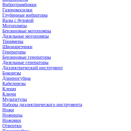
Вибротрамбовки
Газонокосилки
Глубинные вибраторы
Валы с буловой
Мотопомпы
Бензиновые мотопомпы
Дизельные мотопомпы
Триммеры
Швонарезчики
Генераторы
Бензиновые генераторы
Дизельные генераторы
Диэлектрический инструмент
Бокорезы
Длинногубцы
Кабелерезы
Клещи
Ключи
Мультитулы
Наборы диэлектрического инструмента
Ножи
Ножницы
Ножовки
Отвертки
Плоскогубцы