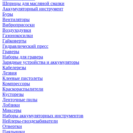
Шприцы для масляной смазки
Аккумуляторный инструмент
Буры
Вентиляторы
Виброприсоски
Воздуходувки
Газонокосилки
Гайковерты
Гидравлический пресс
Граверы
Наборы для гравера
Зарядные устройства и аккумуляторы
Кабелерезы
Лезвия
Клеевые пистолеты
Компрессоры
Краскораспылители
Кусторезы
Ленточные пилы
Лобзики
Миксеры
Наборы аккумуляторных инструментов
Нейлеры-гвоздезабиватели
Отвертки
Паяльники