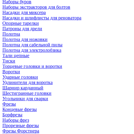
Наборы буров
Наборы экстракторов для болтов
Насадки для миксера
Насадки и шлифлисты для реноватора
Опорные тарелки
Патроны для дрели
Полотна
Полотна для ножовки
Полотна для сабельной пилы
Полотна для электролобзика
Тали цепные
Тиски
Торцевые головки и воротки
Воротки
Ударные головки
Удлинители для воротка
Шарнир карданный
Шестигранные головки
Угольники для сварки
Фрезы
Концевые фрезы
Борфрезы
Наборы фрез
Прорезные фрезы
Фрезы Форстнера