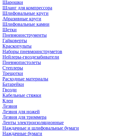
Шарошки
Шланг для компрессора
Шлифовальные круги
Абразивные круги
Шлифовальные камни
Щетки
Пневмоинструменты
Гайковерты
Краскопульты
Наборы пневмоинструметов
Нейлеры-гвоздезабиватели
Пневмопистолеты
Степлеры
Трещотки
Расходные материалы
Батарейки
Гвозди
Кабельные стяжки
Клеи
Лезвия
Лезвия для ножей
Лезвия для триммера
Ленты электроизоляционные
Наждачные и шлифовальные бумаги
Наждачные бумаги