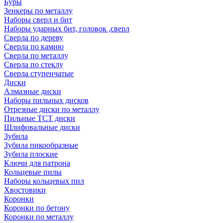
Буры
Зенкеры по металлу
Наборы сверл и бит
Наборы ударных бит, головок ,сверл
Сверла по дереву
Сверла по камню
Сверла по металлу
Сверла по стеклу
Сверла ступенчатые
Диски
Алмазные диски
Наборы пильных дисков
Отрезные диски по металлу
Пильные TCT диски
Шлифовальные диски
Зубила
Зубила пикообразные
Зубила плоские
Ключи для патрона
Кольцевые пилы
Наборы кольцевых пил
Хвостовики
Коронки
Коронки по бетону
Коронки по металлу