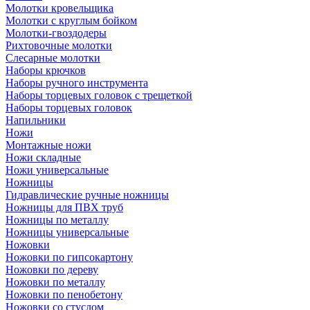
Молотки кровельщика
Молотки с круглым бойком
Молотки-гвоздодеры
Рихтовочные молотки
Слесарные молотки
Наборы крючков
Наборы ручного инструмента
Наборы торцевых головок с трещеткой
Наборы торцевых головок
Напильники
Ножи
Монтажные ножи
Ножи складные
Ножи универсальные
Ножницы
Гидравлические ручные ножницы
Ножницы для ПВХ труб
Ножницы по металлу
Ножницы универсальные
Ножовки
Ножовки по гипсокартону
Ножовки по дереву
Ножовки по металлу
Ножовки по пенобетону
Ножовки со стуслом