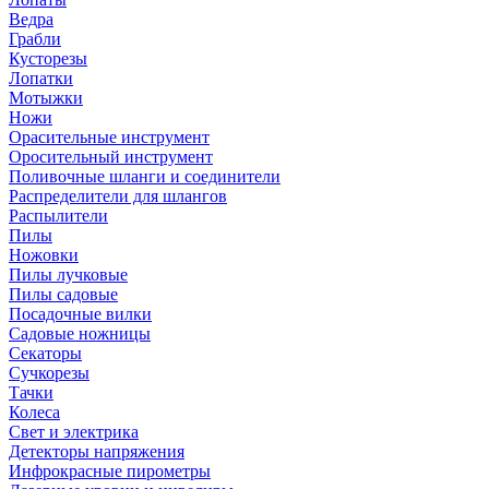
Ведра
Грабли
Кусторезы
Лопатки
Мотыжки
Ножи
Орасительные инструмент
Оросительный инструмент
Поливочные шланги и соединители
Распределители для шлангов
Распылители
Пилы
Ножовки
Пилы лучковые
Пилы садовые
Посадочные вилки
Садовые ножницы
Секаторы
Сучкорезы
Тачки
Колеса
Свет и электрика
Детекторы напряжения
Инфрокрасные пирометры