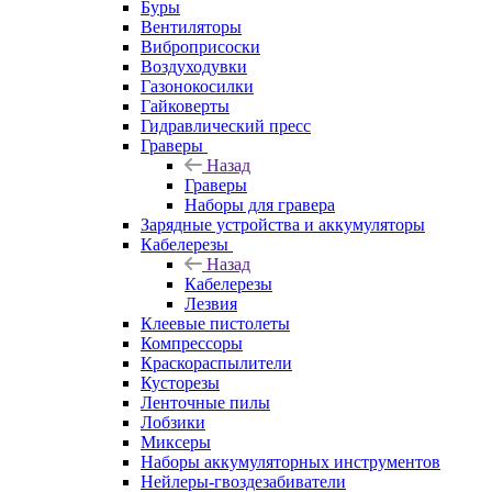
Буры
Вентиляторы
Виброприсоски
Воздуходувки
Газонокосилки
Гайковерты
Гидравлический пресс
Граверы
Назад
Граверы
Наборы для гравера
Зарядные устройства и аккумуляторы
Кабелерезы
Назад
Кабелерезы
Лезвия
Клеевые пистолеты
Компрессоры
Краскораспылители
Кусторезы
Ленточные пилы
Лобзики
Миксеры
Наборы аккумуляторных инструментов
Нейлеры-гвоздезабиватели