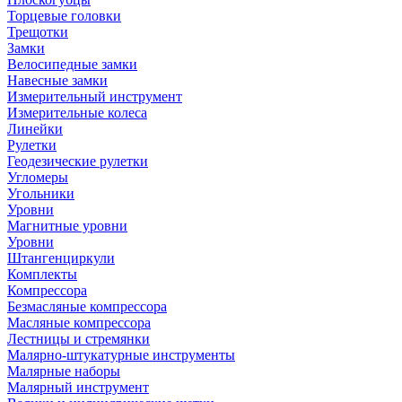
Торцевые головки
Трещотки
Замки
Велосипедные замки
Навесные замки
Измерительный инструмент
Измерительные колеса
Линейки
Рулетки
Геодезические рулетки
Угломеры
Угольники
Уровни
Магнитные уровни
Уровни
Штангенциркули
Комплекты
Компрессора
Безмасляные компрессора
Масляные компрессора
Лестницы и стремянки
Малярно-штукатурные инструменты
Малярные наборы
Малярный инструмент