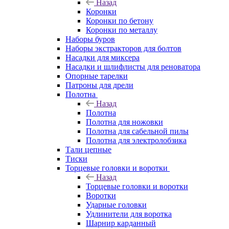
Назад
Коронки
Коронки по бетону
Коронки по металлу
Наборы буров
Наборы экстракторов для болтов
Насадки для миксера
Насадки и шлифлисты для реноватора
Опорные тарелки
Патроны для дрели
Полотна
Назад
Полотна
Полотна для ножовки
Полотна для сабельной пилы
Полотна для электролобзика
Тали цепные
Тиски
Торцевые головки и воротки
Назад
Торцевые головки и воротки
Воротки
Ударные головки
Удлинители для воротка
Шарнир карданный