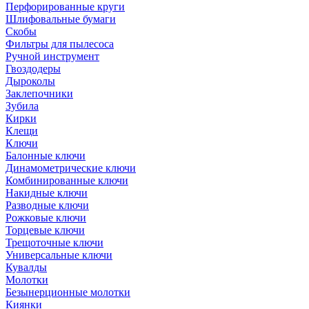
Перфорированные круги
Шлифовальные бумаги
Скобы
Фильтры для пылесоса
Ручной инструмент
Гвоздодеры
Дыроколы
Заклепочники
Зубила
Кирки
Клещи
Ключи
Балонные ключи
Динамометрические ключи
Комбинированные ключи
Накидные ключи
Разводные ключи
Рожковые ключи
Торцевые ключи
Трещоточные ключи
Универсальные ключи
Кувалды
Молотки
Безынерционные молотки
Киянки