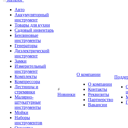
Авто
Аккумуляторный
инструмент
Товары для кухни
Садовый инвентарь
Бензиновые
инструменты
Генераторы
Диэлектрический
инструмент
Замки
Измерительный
инструмент
О компании
Комплекты
Подде
Компрессора
О компании
Лестницы и
Контакты
стремянки
Новинки
Реквизиты
Малярно-
Партнерство
штукатурные
Г
Вакансии
инструменты
Мойки
Наборы
инструментов
Оснастка