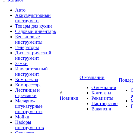
Авто
Аккумуляторный
инструмент
Товары для кухни
Садовый инвентарь
Бензиновые
инструменты
Генераторы
Диэлектрический
инструмент
Замки
Измерительный
инструмент
О компании
Комплекты
Подде
Компрессора
О компании
Лестницы и
Контакты
стремянки
Новинки
Реквизиты
Малярно-
Партнерство
штукатурные
Г
Вакансии
инструменты
Мойки
Наборы
инструментов
Оснастка