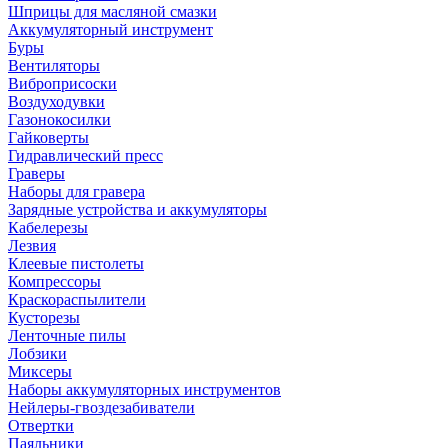
Шприцы для масляной смазки
Аккумуляторный инструмент
Буры
Вентиляторы
Виброприсоски
Воздуходувки
Газонокосилки
Гайковерты
Гидравлический пресс
Граверы
Наборы для гравера
Зарядные устройства и аккумуляторы
Кабелерезы
Лезвия
Клеевые пистолеты
Компрессоры
Краскораспылители
Кусторезы
Ленточные пилы
Лобзики
Миксеры
Наборы аккумуляторных инструментов
Нейлеры-гвоздезабиватели
Отвертки
Паяльники