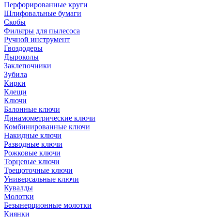
Перфорированные круги
Шлифовальные бумаги
Скобы
Фильтры для пылесоса
Ручной инструмент
Гвоздодеры
Дыроколы
Заклепочники
Зубила
Кирки
Клещи
Ключи
Балонные ключи
Динамометрические ключи
Комбинированные ключи
Накидные ключи
Разводные ключи
Рожковые ключи
Торцевые ключи
Трещоточные ключи
Универсальные ключи
Кувалды
Молотки
Безынерционные молотки
Киянки