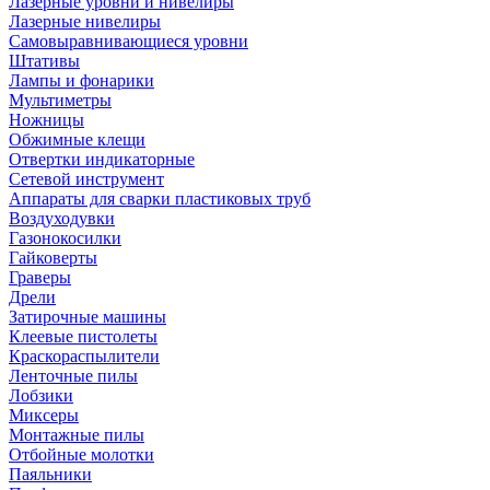
Лазерные уровни и нивелиры
Лазерные нивелиры
Самовыравнивающиеся уровни
Штативы
Лампы и фонарики
Мультиметры
Ножницы
Обжимные клещи
Отвертки индикаторные
Сетевой инструмент
Аппараты для сварки пластиковых труб
Воздуходувки
Газонокосилки
Гайковерты
Граверы
Дрели
Затирочные машины
Клеевые пистолеты
Краскораспылители
Ленточные пилы
Лобзики
Миксеры
Монтажные пилы
Отбойные молотки
Паяльники