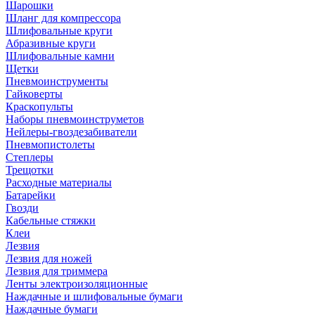
Шарошки
Шланг для компрессора
Шлифовальные круги
Абразивные круги
Шлифовальные камни
Щетки
Пневмоинструменты
Гайковерты
Краскопульты
Наборы пневмоинструметов
Нейлеры-гвоздезабиватели
Пневмопистолеты
Степлеры
Трещотки
Расходные материалы
Батарейки
Гвозди
Кабельные стяжки
Клеи
Лезвия
Лезвия для ножей
Лезвия для триммера
Ленты электроизоляционные
Наждачные и шлифовальные бумаги
Наждачные бумаги