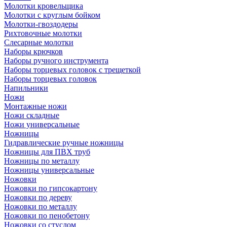
Молотки кровельщика
Молотки с круглым бойком
Молотки-гвоздодеры
Рихтовочные молотки
Слесарные молотки
Наборы крючков
Наборы ручного инструмента
Наборы торцевых головок с трещеткой
Наборы торцевых головок
Напильники
Ножи
Монтажные ножи
Ножи складные
Ножи универсальные
Ножницы
Гидравлические ручные ножницы
Ножницы для ПВХ труб
Ножницы по металлу
Ножницы универсальные
Ножовки
Ножовки по гипсокартону
Ножовки по дереву
Ножовки по металлу
Ножовки по пенобетону
Ножовки со стуслом