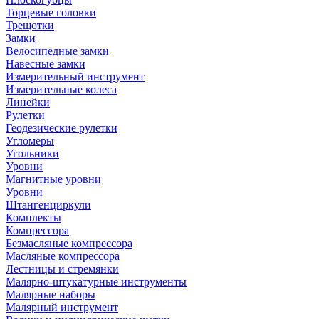
Торцевые головки
Трещотки
Замки
Велосипедные замки
Навесные замки
Измерительный инструмент
Измерительные колеса
Линейки
Рулетки
Геодезические рулетки
Угломеры
Угольники
Уровни
Магнитные уровни
Уровни
Штангенциркули
Комплекты
Компрессора
Безмасляные компрессора
Масляные компрессора
Лестницы и стремянки
Малярно-штукатурные инструменты
Малярные наборы
Малярный инструмент