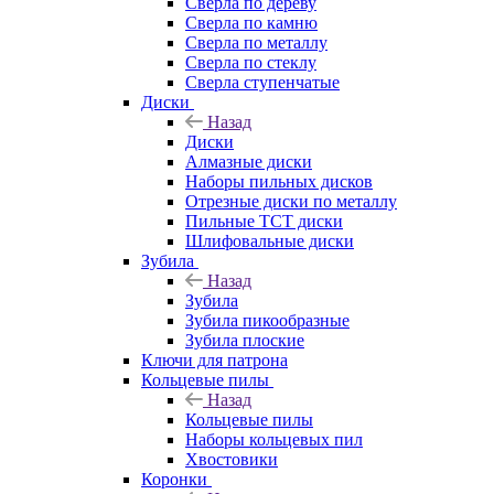
Сверла по дереву
Сверла по камню
Сверла по металлу
Сверла по стеклу
Сверла ступенчатые
Диски
Назад
Диски
Алмазные диски
Наборы пильных дисков
Отрезные диски по металлу
Пильные TCT диски
Шлифовальные диски
Зубила
Назад
Зубила
Зубила пикообразные
Зубила плоские
Ключи для патрона
Кольцевые пилы
Назад
Кольцевые пилы
Наборы кольцевых пил
Хвостовики
Коронки