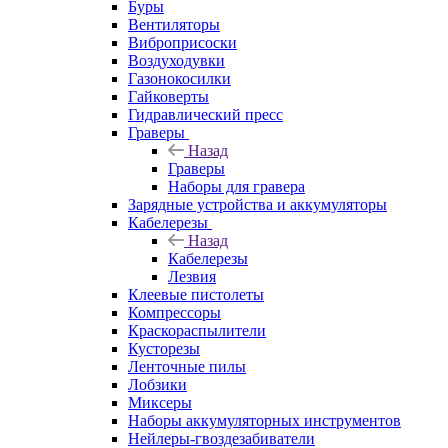
Буры
Вентиляторы
Виброприсоски
Воздуходувки
Газонокосилки
Гайковерты
Гидравлический пресс
Граверы
Назад
Граверы
Наборы для гравера
Зарядные устройства и аккумуляторы
Кабелерезы
Назад
Кабелерезы
Лезвия
Клеевые пистолеты
Компрессоры
Краскораспылители
Кусторезы
Ленточные пилы
Лобзики
Миксеры
Наборы аккумуляторных инструментов
Нейлеры-гвоздезабиватели