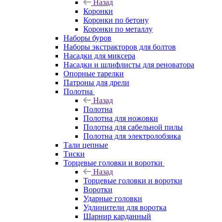
Назад
Коронки
Коронки по бетону
Коронки по металлу
Наборы буров
Наборы экстракторов для болтов
Насадки для миксера
Насадки и шлифлисты для реноватора
Опорные тарелки
Патроны для дрели
Полотна
Назад
Полотна
Полотна для ножовки
Полотна для сабельной пилы
Полотна для электролобзика
Тали цепные
Тиски
Торцевые головки и воротки
Назад
Торцевые головки и воротки
Воротки
Ударные головки
Удлинители для воротка
Шарнир карданный