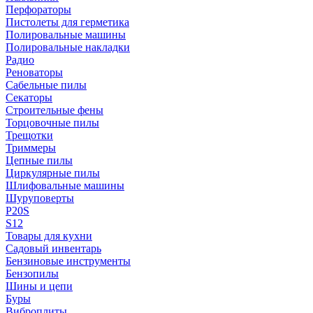
Перфораторы
Пистолеты для герметика
Полировальные машины
Полировальные накладки
Радио
Реноваторы
Сабельные пилы
Секаторы
Строительные фены
Торцовочные пилы
Трещотки
Триммеры
Цепные пилы
Циркулярные пилы
Шлифовальные машины
Шуруповерты
P20S
S12
Товары для кухни
Садовый инвентарь
Бензиновые инструменты
Бензопилы
Шины и цепи
Буры
Виброплиты