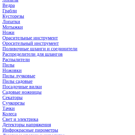
Ведра
Грабли
Кусторезы
Лопатки
Мотыжки
Ножи
Орасительные инструмент
Оросительный инструмент
Поливочные шланги и соединители
Распределители для шлангов
Распылители
Пилы
Ножовки
Пилы лучковые
Пилы садовые
Посадочные вилки
Садовые ножницы
Секаторы
Сучкорезы
Тачки
Колеса
Свет и электрика
Детекторы напряжения
Инфрокрасные пирометры