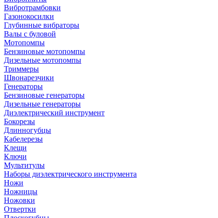
Вибротрамбовки
Газонокосилки
Глубинные вибраторы
Валы с буловой
Мотопомпы
Бензиновые мотопомпы
Дизельные мотопомпы
Триммеры
Швонарезчики
Генераторы
Бензиновые генераторы
Дизельные генераторы
Диэлектрический инструмент
Бокорезы
Длинногубцы
Кабелерезы
Клещи
Ключи
Мультитулы
Наборы диэлектрического инструмента
Ножи
Ножницы
Ножовки
Отвертки
Плоскогубцы