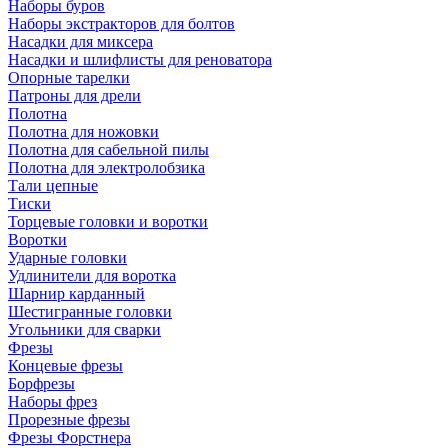
Наборы буров
Наборы экстракторов для болтов
Насадки для миксера
Насадки и шлифлисты для реноватора
Опорные тарелки
Патроны для дрели
Полотна
Полотна для ножовки
Полотна для сабельной пилы
Полотна для электролобзика
Тали цепные
Тиски
Торцевые головки и воротки
Воротки
Ударные головки
Удлинители для воротка
Шарнир карданный
Шестигранные головки
Угольники для сварки
Фрезы
Концевые фрезы
Борфрезы
Наборы фрез
Прорезные фрезы
Фрезы Форстнера