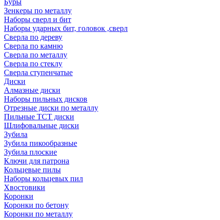
Буры
Зенкеры по металлу
Наборы сверл и бит
Наборы ударных бит, головок ,сверл
Сверла по дереву
Сверла по камню
Сверла по металлу
Сверла по стеклу
Сверла ступенчатые
Диски
Алмазные диски
Наборы пильных дисков
Отрезные диски по металлу
Пильные TCT диски
Шлифовальные диски
Зубила
Зубила пикообразные
Зубила плоские
Ключи для патрона
Кольцевые пилы
Наборы кольцевых пил
Хвостовики
Коронки
Коронки по бетону
Коронки по металлу