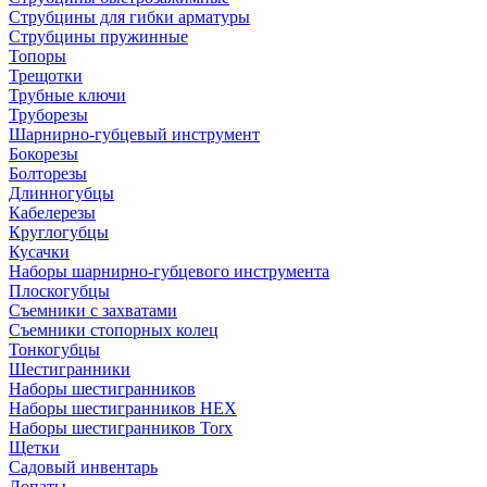
Струбцины для гибки арматуры
Струбцины пружинные
Топоры
Трещотки
Трубные ключи
Труборезы
Шарнирно-губцевый инструмент
Бокорезы
Болторезы
Длинногубцы
Кабелерезы
Круглогубцы
Кусачки
Наборы шарнирно-губцевого инструмента
Плоскогубцы
Съемники с захватами
Съемники стопорных колец
Тонкогубцы
Шестигранники
Наборы шестигранников
Наборы шестигранников HEX
Наборы шестигранников Torx
Щетки
Садовый инвентарь
Лопаты