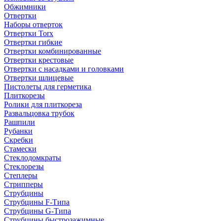
Обжимники
Отвертки
Наборы отверток
Отвертки Torx
Отвертки гибкие
Отвертки комбинированные
Отвертки крестовые
Отвертки с насадками и головками
Отвертки шлицевые
Пистолеты для герметика
Плиткорезы
Ролики для плиткореза
Развальцовка трубок
Рашпили
Рубанки
Скребки
Стамески
Стеклодомкраты
Стеклорезы
Степлеры
Стрипперы
Струбцины
Струбцины F-Типа
Струбцины G-Типа
Струбцины быстрозажимные