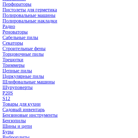
Перфораторы
Пистолеты для герметика
Полировальные машины
Полировальные накладки
Радио
Реноваторы
Сабельные пилы
Секаторы
Строительные фены
Торцовочные пилы
Трещотки
Триммеры
Цепные пилы
Циркулярные пилы
Шлифовальные машины
Шуруповерты
P20S
S12
Товары для кухни
Садовый инвентарь
Бензиновые инструменты
Бензопилы
Шины и цепи
Буры
Виброплиты