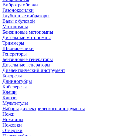
Вибротрамбовки
Газонокосилки
Глубинные вибраторы
Валы с буловой
Мотопомпы
Бензиновые мотопомпы
Дизельные мотопомпы
Триммеры
Швонарезчики
Генераторы
Бензиновые генераторы
Дизельные генераторы
Диэлектрический инструмент
Бокорезы
Длинногубцы
Кабелерезы
Клещи
Ключи
Мультитулы
Наборы диэлектрического инструмента
Ножи
Ножницы
Ножовки
Отвертки
Плоскогубцы