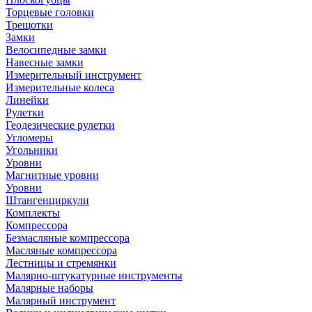
Торцевые головки
Трещотки
Замки
Велосипедные замки
Навесные замки
Измерительный инструмент
Измерительные колеса
Линейки
Рулетки
Геодезические рулетки
Угломеры
Угольники
Уровни
Магнитные уровни
Уровни
Штангенциркули
Комплекты
Компрессора
Безмасляные компрессора
Масляные компрессора
Лестницы и стремянки
Малярно-штукатурные инструменты
Малярные наборы
Малярный инструмент