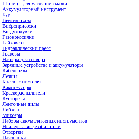
Шприцы для масляной смазки
Аккумуляторный инструмент
Буры
Вентиляторы
Виброприсоски
Воздуходувки
Газонокосилки
Гайковерты
Гидравлический пресс
Граверы
Наборы для гравера
Зарядные устройства и аккумуляторы
Кабелерезы
Лезвия
Клеевые пистолеты
Компрессоры
Краскораспылители
Кусторезы
Ленточные пилы
Лобзики
Миксеры
Наборы аккумуляторных инструментов
Нейлеры-гвоздезабиватели
Отвертки
Паяльники