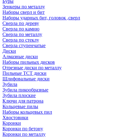
Буры
Зенкеры по металлу
Наборы сверл и бит
Наборы ударных бит, головок ,сверл
Сверла по дереву
Сверла по камню
Сверла по металлу
Сверла по стеклу
Сверла ступенчатые
Диски
Алмазные диски
Наборы пильных дисков
Отрезные диски по металлу
Пильные TCT диски
Шлифовальные диски
Зубила
Зубила пикообразные
Зубила плоские
Ключи для патрона
Кольцевые пилы
Наборы кольцевых пил
Хвостовики
Коронки
Коронки по бетону
Коронки по металлу