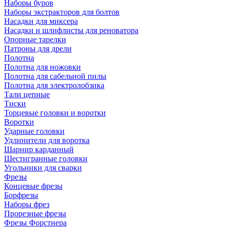
Наборы буров
Наборы экстракторов для болтов
Насадки для миксера
Насадки и шлифлисты для реноватора
Опорные тарелки
Патроны для дрели
Полотна
Полотна для ножовки
Полотна для сабельной пилы
Полотна для электролобзика
Тали цепные
Тиски
Торцевые головки и воротки
Воротки
Ударные головки
Удлинители для воротка
Шарнир карданный
Шестигранные головки
Угольники для сварки
Фрезы
Концевые фрезы
Борфрезы
Наборы фрез
Прорезные фрезы
Фрезы Форстнера