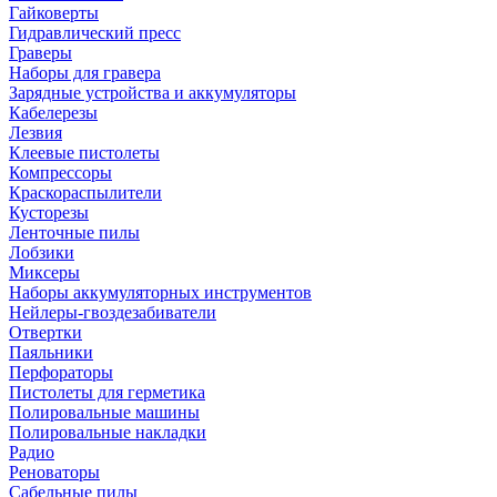
Гайковерты
Гидравлический пресс
Граверы
Наборы для гравера
Зарядные устройства и аккумуляторы
Кабелерезы
Лезвия
Клеевые пистолеты
Компрессоры
Краскораспылители
Кусторезы
Ленточные пилы
Лобзики
Миксеры
Наборы аккумуляторных инструментов
Нейлеры-гвоздезабиватели
Отвертки
Паяльники
Перфораторы
Пистолеты для герметика
Полировальные машины
Полировальные накладки
Радио
Реноваторы
Сабельные пилы