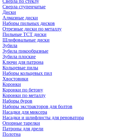
Сверла по стеклу
Сверла ступенчатые
Диски
Алмазные диски
Наборы пильных дисков
Отрезные диски по металлу
Пильные TCT диски
Шлифовальные диски
Зубила
Зубила пикообразные
Зубила плоские
Ключи для патрона
Кольцевые пилы
Наборы кольцевых пил
Хвостовики
Коронки
Коронки по бетону
Коронки по металлу
Наборы буров
Наборы экстракторов для болтов
Насадки для миксера
Насадки и шлифлисты для реноватора
Опорные тарелки
Патроны для дрели
Полотна