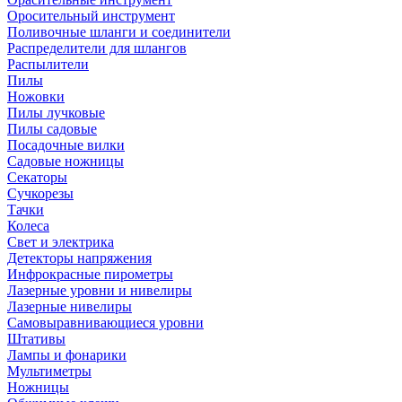
Оросительный инструмент
Поливочные шланги и соединители
Распределители для шлангов
Распылители
Пилы
Ножовки
Пилы лучковые
Пилы садовые
Посадочные вилки
Садовые ножницы
Секаторы
Сучкорезы
Тачки
Колеса
Свет и электрика
Детекторы напряжения
Инфрокрасные пирометры
Лазерные уровни и нивелиры
Лазерные нивелиры
Самовыравнивающиеся уровни
Штативы
Лампы и фонарики
Мультиметры
Ножницы