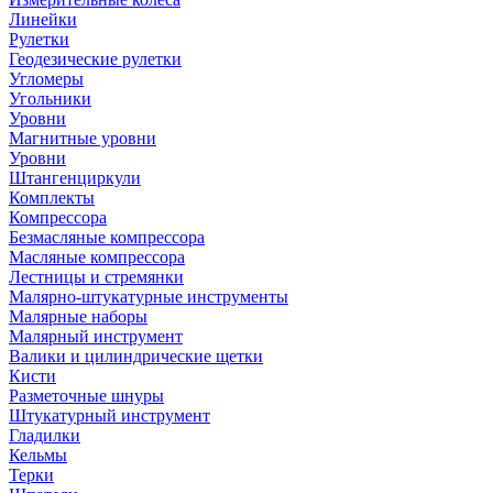
Линейки
Рулетки
Геодезические рулетки
Угломеры
Угольники
Уровни
Магнитные уровни
Уровни
Штангенциркули
Комплекты
Компрессора
Безмасляные компрессора
Масляные компрессора
Лестницы и стремянки
Малярно-штукатурные инструменты
Малярные наборы
Малярный инструмент
Валики и цилиндрические щетки
Кисти
Разметочные шнуры
Штукатурный инструмент
Гладилки
Кельмы
Терки