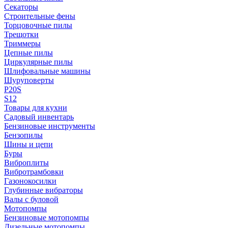
Секаторы
Строительные фены
Торцовочные пилы
Трещотки
Триммеры
Цепные пилы
Циркулярные пилы
Шлифовальные машины
Шуруповерты
P20S
S12
Товары для кухни
Садовый инвентарь
Бензиновые инструменты
Бензопилы
Шины и цепи
Буры
Виброплиты
Вибротрамбовки
Газонокосилки
Глубинные вибраторы
Валы с буловой
Мотопомпы
Бензиновые мотопомпы
Дизельные мотопомпы