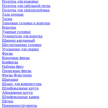
Полотна для ножовки
Полотна для сабельной пилы
Полотна для электролобзика
Тали цепные
Тиски
Торцевые головки и воротки
Воротки
Ударные головки
Удлинители для воротка
Шарнир карданный
Шестигранные головки
Угольники для сварки
Фрезы
Концевые фрезы
Борфрезы
Наборы фрез
Прорезные фрезы
Фрезы Форстнера
Шарошки
Шланг для компрессора
Шлифовальные круги
Абразивные круги
Шлифовальные камни
Щетки
Пневмоинструменты