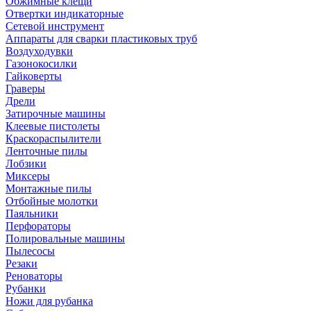
Обжимные клещи
Отвертки индикаторные
Сетевой инструмент
Аппараты для сварки пластиковых труб
Воздуходувки
Газонокосилки
Гайковерты
Граверы
Дрели
Затирочные машины
Клеевые пистолеты
Краскораспылители
Ленточные пилы
Лобзики
Миксеры
Монтажные пилы
Отбойные молотки
Паяльники
Перфораторы
Полировальные машины
Пылесосы
Резаки
Реноваторы
Рубанки
Ножи для рубанка