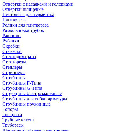
Отвертки с насадками и головками
Отвертки шлицевые
Пистолеты для герметика
Плиткорезы
Ролики для плиткореза
Развальцовка трубок
Рашпили
Рубанки
Скребки
Стамески
Стеклодомкраты
Стеклорезы
Степлеры
Стрипперы
Струбцины
Струбцины F-Типа
Струбцины G-Типа
Струбцины быстрозажимные
Струбцины для гибки арматуры
Струбцины пружинные
Топоры
Трещотки
Трубные ключи
Труборезы
Шарнирно-губцевый инструмент