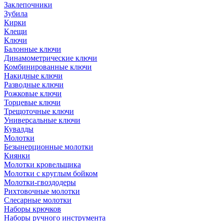
Заклепочники
Зубила
Кирки
Клещи
Ключи
Балонные ключи
Динамометрические ключи
Комбинированные ключи
Накидные ключи
Разводные ключи
Рожковые ключи
Торцевые ключи
Трещоточные ключи
Универсальные ключи
Кувалды
Молотки
Безынерционные молотки
Киянки
Молотки кровельщика
Молотки с круглым бойком
Молотки-гвоздодеры
Рихтовочные молотки
Слесарные молотки
Наборы крючков
Наборы ручного инструмента