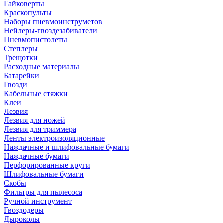
Гайковерты
Краскопульты
Наборы пневмоинструметов
Нейлеры-гвоздезабиватели
Пневмопистолеты
Степлеры
Трещотки
Расходные материалы
Батарейки
Гвозди
Кабельные стяжки
Клеи
Лезвия
Лезвия для ножей
Лезвия для триммера
Ленты электроизоляционные
Наждачные и шлифовальные бумаги
Наждачные бумаги
Перфорированные круги
Шлифовальные бумаги
Скобы
Фильтры для пылесоса
Ручной инструмент
Гвоздодеры
Дыроколы