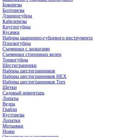
Бокорезы
Болторезы
Длинногубцы
Кабелерезы
Круглогубцы
Кусачки
Наборы шарнирно-губцевого инструмента
Плоскогубцы
Съемники с захватами
Съемники стопорных колец
Тонкогубцы
Шестигранники
Наборы шестигранников
Наборы шестигранников HEX
Наборы шестигранников Torx
Щетки
Садовый инвентарь
Лопаты
Ведра
Грабли
Кусторезы
Лопатки
Мотыжки
Ножи
Орасительные инструмент