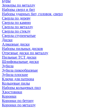
Буры
Зенкеры по металлу
Наборы сверл и бит
Наборы ударных бит, головок ,сверл
Сверла по дереву
Сверла по камню
Сверла по металлу
Сверла по стеклу
Сверла ступенчатые
Диски
Алмазные диски
Наборы пильных дисков
Отрезные диски по металлу
Пильные TCT диски
Шлифовальные диски
Зубила
Зубила пикообразные
Зубила плоские
Ключи для патрона
Кольцевые пилы
Наборы кольцевых пил
Хвостовики
Коронки
Коронки по бетону
Коронки по металлу