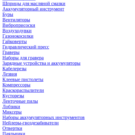
Шприцы для масляной смазки
Аккумуляторный инструмент
Буры
Вентиляторы
Виброприсоски
Воздуходувки
Газонокосилки
Гайковерты
Гидравлический пресс
Граверы
Наборы для гравера
Зарядные устройства и аккумуляторы
Кабелерезы
Лезвия
Клеевые пистолеты
Компрессоры
Краскораспылители
Кусторезы
Ленточные пилы
Лобзики
Миксеры
Наборы аккумуляторных инструментов
Нейлеры-гвоздезабиватели
Отвертки
Паяльники