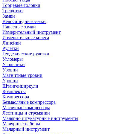
Торцевые головки
Трещотки
Замки
Велосипедные замки
Навесные замки
Измерительный инструмент
Измерительные колеса
Линейки
Рулетки
Геодезические рулетки
Угломеры
Угольники
Уровни
Магнитные уровни
Уровни
Штангенциркули
Комплекты
Компрессора
Безмасляные компрессора
Масляные компрессора
Лестницы и стремянки
Малярно-штукатурные инструменты
Малярные наборы
Малярный инструмент