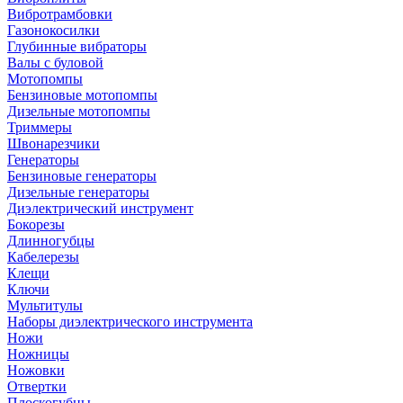
Вибротрамбовки
Газонокосилки
Глубинные вибраторы
Валы с буловой
Мотопомпы
Бензиновые мотопомпы
Дизельные мотопомпы
Триммеры
Швонарезчики
Генераторы
Бензиновые генераторы
Дизельные генераторы
Диэлектрический инструмент
Бокорезы
Длинногубцы
Кабелерезы
Клещи
Ключи
Мультитулы
Наборы диэлектрического инструмента
Ножи
Ножницы
Ножовки
Отвертки
Плоскогубцы