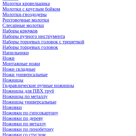
Молотки кровельщика
Молотки с круглым бойком
Молотки-гвоздодеры
Рихтовочные молотки
Слесарные молотки
Наборы крючков
Наборы ручного инструмента
Наборы торцевых головок с трещеткой
Наборы торцевых головок
Напильники
Ножи
Монтажные ножи
Ножи складные
Ножи универсальные
Ножницы
Гидравлические ручные ножницы
Ножницы для ПВХ труб
Ножницы по металлу
Ножницы универсальные
Ножовки
Ножовки по гипсокартону
Ножовки по дереву
Ножовки по металлу
Ножовки по пенобетону
Ножовки со стуслом