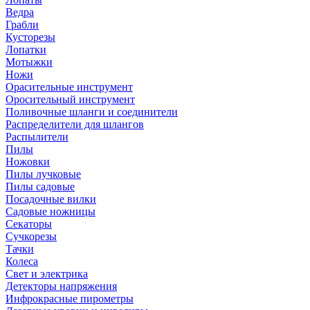
Ведра
Грабли
Кусторезы
Лопатки
Мотыжки
Ножи
Орасительные инструмент
Оросительный инструмент
Поливочные шланги и соединители
Распределители для шлангов
Распылители
Пилы
Ножовки
Пилы лучковые
Пилы садовые
Посадочные вилки
Садовые ножницы
Секаторы
Сучкорезы
Тачки
Колеса
Свет и электрика
Детекторы напряжения
Инфрокрасные пирометры