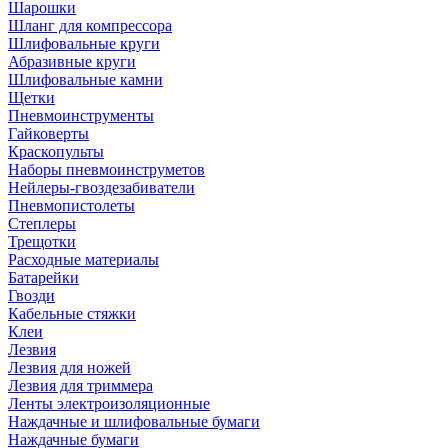
Шарошки
Шланг для компрессора
Шлифовальные круги
Абразивные круги
Шлифовальные камни
Щетки
Пневмоинструменты
Гайковерты
Краскопульты
Наборы пневмоинструметов
Нейлеры-гвоздезабиватели
Пневмопистолеты
Степлеры
Трещотки
Расходные материалы
Батарейки
Гвозди
Кабельные стяжки
Клеи
Лезвия
Лезвия для ножей
Лезвия для триммера
Ленты электроизоляционные
Наждачные и шлифовальные бумаги
Наждачные бумаги