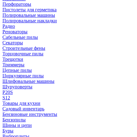
Перфораторы
Пистолеты для герметика
Полировальные машины
Полировальные накладки
Радио
Реноваторы
Сабельные пилы
Секаторы
Строительные фены
Торцовочные пилы
Трещотки
Триммеры
Цепные пилы
Циркулярные пилы
Шлифовальные машины
Шуруповерты
P20S
S12
Товары для кухни
Садовый инвентарь
Бензиновые инструменты
Бензопилы
Шины и цепи
Буры
Виброплиты