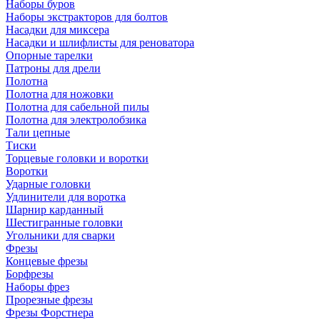
Наборы буров
Наборы экстракторов для болтов
Насадки для миксера
Насадки и шлифлисты для реноватора
Опорные тарелки
Патроны для дрели
Полотна
Полотна для ножовки
Полотна для сабельной пилы
Полотна для электролобзика
Тали цепные
Тиски
Торцевые головки и воротки
Воротки
Ударные головки
Удлинители для воротка
Шарнир карданный
Шестигранные головки
Угольники для сварки
Фрезы
Концевые фрезы
Борфрезы
Наборы фрез
Прорезные фрезы
Фрезы Форстнера