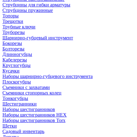
Струбцины для гибки арматуры
Струбцины пружинные
Топоры
Трещотки
Трубные ключи
Труборезы
Шарнирно-губцевый инструмент
Бокорезы
Болторезы
Длинногубцы
Кабелерезы
Круглогубцы
Кусачки
Наборы шарнирно-губцевого инструмента
Плоскогубцы
Съемники с захватами
Съемники стопорных колец
Тонкогубцы
Шестигранники
Наборы шестигранников
Наборы шестигранников HEX
Наборы шестигранников Torx
Щетки
Садовый инвентарь
Лопаты