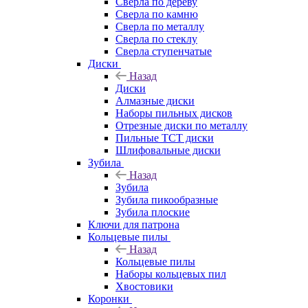
Сверла по дереву
Сверла по камню
Сверла по металлу
Сверла по стеклу
Сверла ступенчатые
Диски
Назад
Диски
Алмазные диски
Наборы пильных дисков
Отрезные диски по металлу
Пильные TCT диски
Шлифовальные диски
Зубила
Назад
Зубила
Зубила пикообразные
Зубила плоские
Ключи для патрона
Кольцевые пилы
Назад
Кольцевые пилы
Наборы кольцевых пил
Хвостовики
Коронки