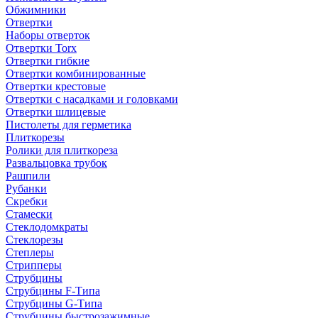
Обжимники
Отвертки
Наборы отверток
Отвертки Torx
Отвертки гибкие
Отвертки комбинированные
Отвертки крестовые
Отвертки с насадками и головками
Отвертки шлицевые
Пистолеты для герметика
Плиткорезы
Ролики для плиткореза
Развальцовка трубок
Рашпили
Рубанки
Скребки
Стамески
Стеклодомкраты
Стеклорезы
Степлеры
Стрипперы
Струбцины
Струбцины F-Типа
Струбцины G-Типа
Струбцины быстрозажимные