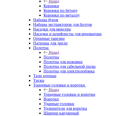
Назад
Коронки
Коронки по бетону
Коронки по металлу
Наборы буров
Наборы экстракторов для болтов
Насадки для миксера
Насадки и шлифлисты для реноватора
Опорные тарелки
Патроны для дрели
Полотна
Назад
Полотна
Полотна для ножовки
Полотна для сабельной пилы
Полотна для электролобзика
Тали цепные
Тиски
Торцевые головки и воротки
Назад
Торцевые головки и воротки
Воротки
Ударные головки
Удлинители для воротка
Шарнир карданный