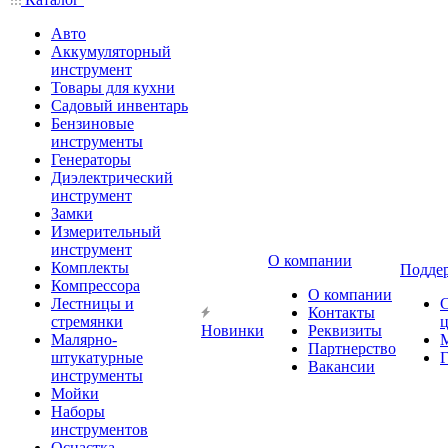
Авто
Аккумуляторный
инструмент
Товары для кухни
Садовый инвентарь
Бензиновые
инструменты
Генераторы
Диэлектрический
инструмент
Замки
Измерительный
инструмент
О компании
Комплекты
Подде
Компрессора
О компании
Лестницы и
Контакты
стремянки
Новинки
Реквизиты
Малярно-
Партнерство
штукатурные
Г
Вакансии
инструменты
Мойки
Наборы
инструментов
Оснастка