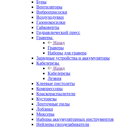
Буры
Вентиляторы
Виброприсоски
Воздуходувки
Газонокосилки
Гайковерты
Гидравлический пресс
Граверы
Назад
Граверы
Наборы для гравера
Зарядные устройства и аккумуляторы
Кабелерезы
Назад
Кабелерезы
Лезвия
Клеевые пистолеты
Компрессоры
Краскораспылители
Кусторезы
Ленточные пилы
Лобзики
Миксеры
Наборы аккумуляторных инструментов
Нейлеры-гвоздезабиватели