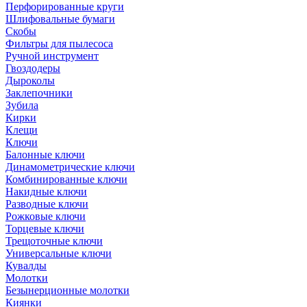
Перфорированные круги
Шлифовальные бумаги
Скобы
Фильтры для пылесоса
Ручной инструмент
Гвоздодеры
Дыроколы
Заклепочники
Зубила
Кирки
Клещи
Ключи
Балонные ключи
Динамометрические ключи
Комбинированные ключи
Накидные ключи
Разводные ключи
Рожковые ключи
Торцевые ключи
Трещоточные ключи
Универсальные ключи
Кувалды
Молотки
Безынерционные молотки
Киянки