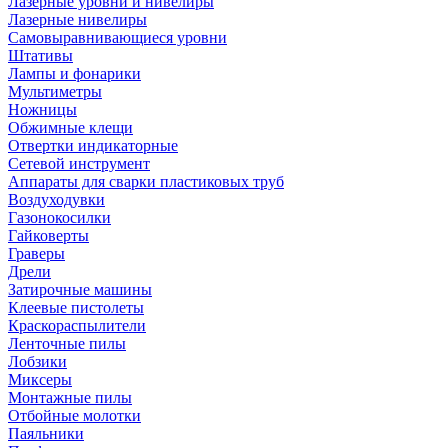
Лазерные уровни и нивелиры
Лазерные нивелиры
Самовыравнивающиеся уровни
Штативы
Лампы и фонарики
Мультиметры
Ножницы
Обжимные клещи
Отвертки индикаторные
Сетевой инструмент
Аппараты для сварки пластиковых труб
Воздуходувки
Газонокосилки
Гайковерты
Граверы
Дрели
Затирочные машины
Клеевые пистолеты
Краскораспылители
Ленточные пилы
Лобзики
Миксеры
Монтажные пилы
Отбойные молотки
Паяльники