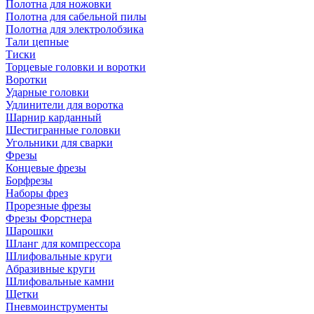
Полотна для ножовки
Полотна для сабельной пилы
Полотна для электролобзика
Тали цепные
Тиски
Торцевые головки и воротки
Воротки
Ударные головки
Удлинители для воротка
Шарнир карданный
Шестигранные головки
Угольники для сварки
Фрезы
Концевые фрезы
Борфрезы
Наборы фрез
Прорезные фрезы
Фрезы Форстнера
Шарошки
Шланг для компрессора
Шлифовальные круги
Абразивные круги
Шлифовальные камни
Щетки
Пневмоинструменты