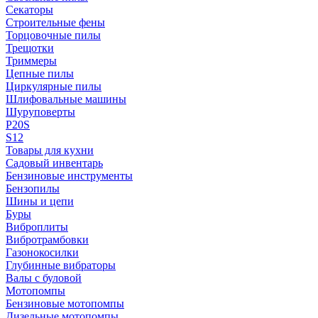
Секаторы
Строительные фены
Торцовочные пилы
Трещотки
Триммеры
Цепные пилы
Циркулярные пилы
Шлифовальные машины
Шуруповерты
P20S
S12
Товары для кухни
Садовый инвентарь
Бензиновые инструменты
Бензопилы
Шины и цепи
Буры
Виброплиты
Вибротрамбовки
Газонокосилки
Глубинные вибраторы
Валы с буловой
Мотопомпы
Бензиновые мотопомпы
Дизельные мотопомпы