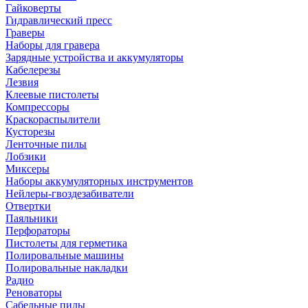
Гайковерты
Гидравлический пресс
Граверы
Наборы для гравера
Зарядные устройства и аккумуляторы
Кабелерезы
Лезвия
Клеевые пистолеты
Компрессоры
Краскораспылители
Кусторезы
Ленточные пилы
Лобзики
Миксеры
Наборы аккумуляторных инструментов
Нейлеры-гвоздезабиватели
Отвертки
Паяльники
Перфораторы
Пистолеты для герметика
Полировальные машины
Полировальные накладки
Радио
Реноваторы
Сабельные пилы