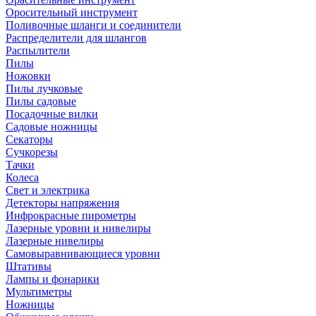
Оросительный инструмент
Поливочные шланги и соединители
Распределители для шлангов
Распылители
Пилы
Ножовки
Пилы лучковые
Пилы садовые
Посадочные вилки
Садовые ножницы
Секаторы
Сучкорезы
Тачки
Колеса
Свет и электрика
Детекторы напряжения
Инфрокрасные пирометры
Лазерные уровни и нивелиры
Лазерные нивелиры
Самовыравнивающиеся уровни
Штативы
Лампы и фонарики
Мультиметры
Ножницы