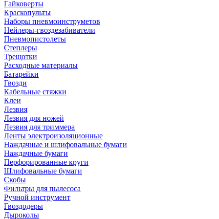
Гайковерты
Краскопульты
Наборы пневмоинструметов
Нейлеры-гвоздезабиватели
Пневмопистолеты
Степлеры
Трещотки
Расходные материалы
Батарейки
Гвозди
Кабельные стяжки
Клеи
Лезвия
Лезвия для ножей
Лезвия для триммера
Ленты электроизоляционные
Наждачные и шлифовальные бумаги
Наждачные бумаги
Перфорированные круги
Шлифовальные бумаги
Скобы
Фильтры для пылесоса
Ручной инструмент
Гвоздодеры
Дыроколы