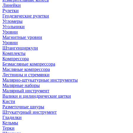
Линейки
Рулетки
Геодезические рулетки
Угломеры
Угольники
Уровни
Магнитные уровни
Уровни
Штангенциркули
Комплекты
Компрессора
Безмасляные компрессора
Масляные компрессора
Лестницы и стремянки
Малярно-штукатурные инструменты
Малярные наборы
Малярный инструмент
Валики и цилиндрические щетки
Кисти
Разметочные шнуры
Штукатурный инструмент
Гладилки
Кельмы
Терки