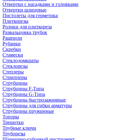
Отвертки с насадками и головками
Отвертки шлицевые
Пистолеты для герметика
Плиткорезы
Ролики для плиткореза
Развальцовка трубок
Рашпили
Рубанки
Скребки
Стамески
Стеклодомкраты
Стеклорезы
Степлеры
Стрипперы
Струбцины
Струбцины F-Типа
Струбцины G-Типа
Струбцины быстрозажимные
Струбцины для гибки арматуры
Струбцины пружинные
Топоры
Трещотки
Трубные ключи
Труборезы
Шарнирно-губцевый инструмент