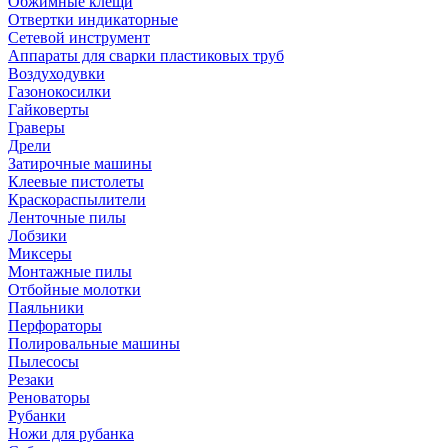
Обжимные клещи
Отвертки индикаторные
Сетевой инструмент
Аппараты для сварки пластиковых труб
Воздуходувки
Газонокосилки
Гайковерты
Граверы
Дрели
Затирочные машины
Клеевые пистолеты
Краскораспылители
Ленточные пилы
Лобзики
Миксеры
Монтажные пилы
Отбойные молотки
Паяльники
Перфораторы
Полировальные машины
Пылесосы
Резаки
Реноваторы
Рубанки
Ножи для рубанка