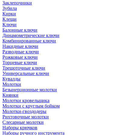
Заклепочники
Зубила
Кирки
Клещи
Ключи
Балонные ключи
Динамометрические ключи
Комбинированные ключи
Накидные ключи
Разводные ключи
Рожковые ключи
Торцевые ключи
Трещоточные ключи
Универсальные ключи
Кувалды
Молотки
Безынерционные молотки
Киянки
Молотки кровельщика
Молотки с круглым бойком
Молотки-гвоздодеры
Рихтовочные молотки
Слесарные молотки
Наборы крючков
Наборы ручного инструмента