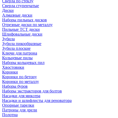
Сверла по стеклу
Сверла ступенчатые
Диски
Алмазные диски
Наборы пильных дисков
Отрезные диски по металлу
Пильные TCT диски
Шлифовальные диски
Зубила
Зубила пикообразные
Зубила плоские
Ключи для патрона
Кольцевые пилы
Наборы кольцевых пил
Хвостовики
Коронки
Коронки по бетону
Коронки по металлу
Наборы буров
Наборы экстракторов для болтов
Насадки для миксера
Насадки и шлифлисты для реноватора
Опорные тарелки
Патроны для дрели
Полотна