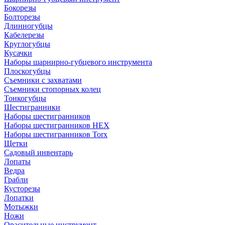
Бокорезы
Болторезы
Длинногубцы
Кабелерезы
Круглогубцы
Кусачки
Наборы шарнирно-губцевого инструмента
Плоскогубцы
Съемники с захватами
Съемники стопорных колец
Тонкогубцы
Шестигранники
Наборы шестигранников
Наборы шестигранников HEX
Наборы шестигранников Torx
Щетки
Садовый инвентарь
Лопаты
Ведра
Грабли
Кусторезы
Лопатки
Мотыжки
Ножи
Орасительные инструмент