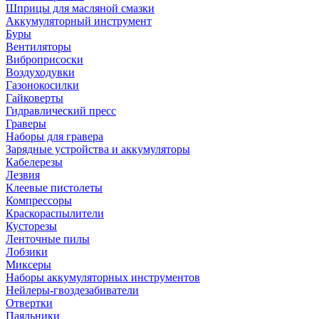
Шприцы для масляной смазки
Аккумуляторный инструмент
Буры
Вентиляторы
Виброприсоски
Воздуходувки
Газонокосилки
Гайковерты
Гидравлический пресс
Граверы
Наборы для гравера
Зарядные устройства и аккумуляторы
Кабелерезы
Лезвия
Клеевые пистолеты
Компрессоры
Краскораспылители
Кусторезы
Ленточные пилы
Лобзики
Миксеры
Наборы аккумуляторных инструментов
Нейлеры-гвоздезабиватели
Отвертки
Паяльники