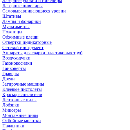
Лазерные уровни и нивелиры
Лазерные нивелиры
Самовыравнивающиеся уровни
Штативы
Лампы и фонарики
Мультиметры
Ножницы
Обжимные клещи
Отвертки индикаторные
Сетевой инструмент
Аппараты для сварки пластиковых труб
Воздуходувки
Газонокосилки
Гайковерты
Граверы
Дрели
Затирочные машины
Клеевые пистолеты
Краскораспылители
Ленточные пилы
Лобзики
Миксеры
Монтажные пилы
Отбойные молотки
Паяльники