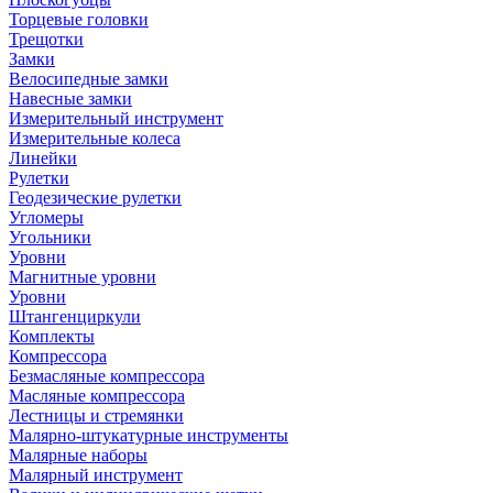
Торцевые головки
Трещотки
Замки
Велосипедные замки
Навесные замки
Измерительный инструмент
Измерительные колеса
Линейки
Рулетки
Геодезические рулетки
Угломеры
Угольники
Уровни
Магнитные уровни
Уровни
Штангенциркули
Комплекты
Компрессора
Безмасляные компрессора
Масляные компрессора
Лестницы и стремянки
Малярно-штукатурные инструменты
Малярные наборы
Малярный инструмент