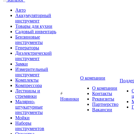
Авто
Аккумуляторный
инструмент
Товары для кухни
Садовый инвентарь
Бензиновые
инструменты
Генераторы
Диэлектрический
инструмент
Замки
Измерительный
инструмент
О компании
Комплекты
Подде
Компрессора
О компании
Лестницы и
Контакты
стремянки
Новинки
Реквизиты
Малярно-
Партнерство
штукатурные
Г
Вакансии
инструменты
Мойки
Наборы
инструментов
Оснастка