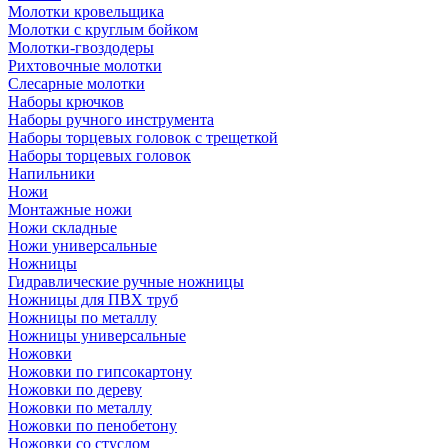
Молотки кровельщика
Молотки с круглым бойком
Молотки-гвоздодеры
Рихтовочные молотки
Слесарные молотки
Наборы крючков
Наборы ручного инструмента
Наборы торцевых головок с трещеткой
Наборы торцевых головок
Напильники
Ножи
Монтажные ножи
Ножи складные
Ножи универсальные
Ножницы
Гидравлические ручные ножницы
Ножницы для ПВХ труб
Ножницы по металлу
Ножницы универсальные
Ножовки
Ножовки по гипсокартону
Ножовки по дереву
Ножовки по металлу
Ножовки по пенобетону
Ножовки со стуслом