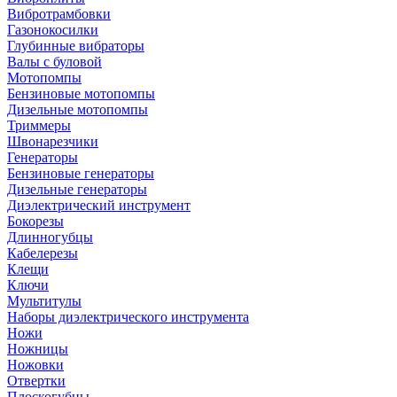
Вибротрамбовки
Газонокосилки
Глубинные вибраторы
Валы с буловой
Мотопомпы
Бензиновые мотопомпы
Дизельные мотопомпы
Триммеры
Швонарезчики
Генераторы
Бензиновые генераторы
Дизельные генераторы
Диэлектрический инструмент
Бокорезы
Длинногубцы
Кабелерезы
Клещи
Ключи
Мультитулы
Наборы диэлектрического инструмента
Ножи
Ножницы
Ножовки
Отвертки
Плоскогубцы