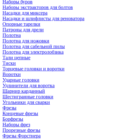
Наборы буров
Наборы экстракторов для болтов
Насадки для миксера
Насадки и шлифлисты для реноватора
Опорные тарелки
Патроны для дрели
Полотна
Полотна для ножовки
Полотна для сабельной пилы
Полотна для электролобзика
Тали цепные
Тиски
Торцевые головки и воротки
Воротки
Ударные головки
Удлинители для воротка
Шарнир карданный
Шестигранные головки
Угольники для сварки
Фрезы
Концевые фрезы
Борфрезы
Наборы фрез
Прорезные фрезы
Фрезы Форстнера