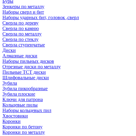
Буры
Зенкеры по металлу
Наборы сверл и бит
Наборы ударных бит, головок ,сверл
Сверла по дереву
Сверла по камню
Сверла по металлу
Сверла по стеклу
Сверла ступенчатые
Диски
Алмазные диски
Наборы пильных дисков
Отрезные диски по металлу
Пильные TCT диски
Шлифовальные диски
Зубила
Зубила пикообразные
Зубила плоские
Ключи для патрона
Кольцевые пилы
Наборы кольцевых пил
Хвостовики
Коронки
Коронки по бетону
Коронки по металлу