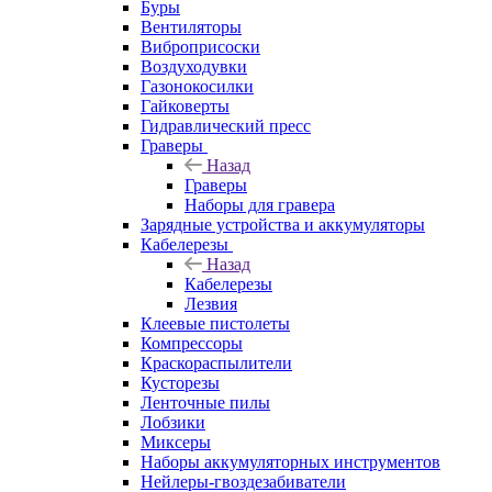
Буры
Вентиляторы
Виброприсоски
Воздуходувки
Газонокосилки
Гайковерты
Гидравлический пресс
Граверы
Назад
Граверы
Наборы для гравера
Зарядные устройства и аккумуляторы
Кабелерезы
Назад
Кабелерезы
Лезвия
Клеевые пистолеты
Компрессоры
Краскораспылители
Кусторезы
Ленточные пилы
Лобзики
Миксеры
Наборы аккумуляторных инструментов
Нейлеры-гвоздезабиватели