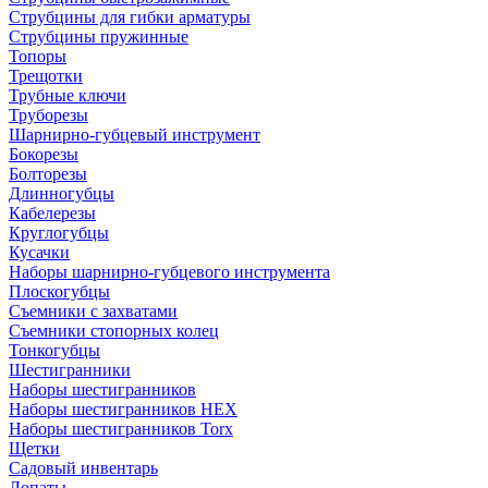
Струбцины для гибки арматуры
Струбцины пружинные
Топоры
Трещотки
Трубные ключи
Труборезы
Шарнирно-губцевый инструмент
Бокорезы
Болторезы
Длинногубцы
Кабелерезы
Круглогубцы
Кусачки
Наборы шарнирно-губцевого инструмента
Плоскогубцы
Съемники с захватами
Съемники стопорных колец
Тонкогубцы
Шестигранники
Наборы шестигранников
Наборы шестигранников HEX
Наборы шестигранников Torx
Щетки
Садовый инвентарь
Лопаты