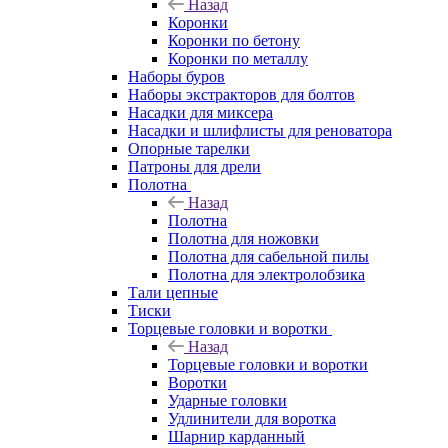
Назад
Коронки
Коронки по бетону
Коронки по металлу
Наборы буров
Наборы экстракторов для болтов
Насадки для миксера
Насадки и шлифлисты для реноватора
Опорные тарелки
Патроны для дрели
Полотна
Назад
Полотна
Полотна для ножовки
Полотна для сабельной пилы
Полотна для электролобзика
Тали цепные
Тиски
Торцевые головки и воротки
Назад
Торцевые головки и воротки
Воротки
Ударные головки
Удлинители для воротка
Шарнир карданный