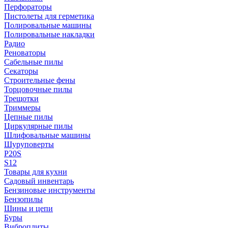
Перфораторы
Пистолеты для герметика
Полировальные машины
Полировальные накладки
Радио
Реноваторы
Сабельные пилы
Секаторы
Строительные фены
Торцовочные пилы
Трещотки
Триммеры
Цепные пилы
Циркулярные пилы
Шлифовальные машины
Шуруповерты
P20S
S12
Товары для кухни
Садовый инвентарь
Бензиновые инструменты
Бензопилы
Шины и цепи
Буры
Виброплиты