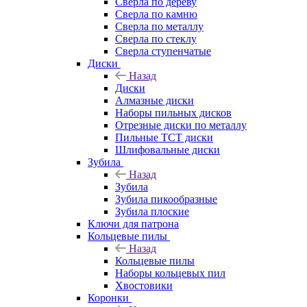
Сверла по дереву
Сверла по камню
Сверла по металлу
Сверла по стеклу
Сверла ступенчатые
Диски
Назад
Диски
Алмазные диски
Наборы пильных дисков
Отрезные диски по металлу
Пильные TCT диски
Шлифовальные диски
Зубила
Назад
Зубила
Зубила пикообразные
Зубила плоские
Ключи для патрона
Кольцевые пилы
Назад
Кольцевые пилы
Наборы кольцевых пил
Хвостовики
Коронки