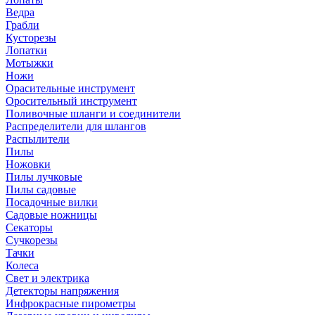
Ведра
Грабли
Кусторезы
Лопатки
Мотыжки
Ножи
Орасительные инструмент
Оросительный инструмент
Поливочные шланги и соединители
Распределители для шлангов
Распылители
Пилы
Ножовки
Пилы лучковые
Пилы садовые
Посадочные вилки
Садовые ножницы
Секаторы
Сучкорезы
Тачки
Колеса
Свет и электрика
Детекторы напряжения
Инфрокрасные пирометры