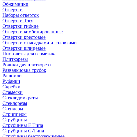
Обжимники
Отвертки
Наборы отверток
Отвертки Torx
Отвертки гибкие
Отвертки комбинированные
Отвертки крестовые
Отвертки с насадками и головками
Отвертки шлицевые
Пистолеты для герметика
Плиткорезы
Ролики для плиткореза
Развальцовка трубок
Рашпили
Рубанки
Скребки
Стамески
Стеклодомкраты
Стеклорезы
Степлеры
Стрипперы
Струбцины
Струбцины F-Типа
Струбцины G-Типа
Струбцины быстрозажимные