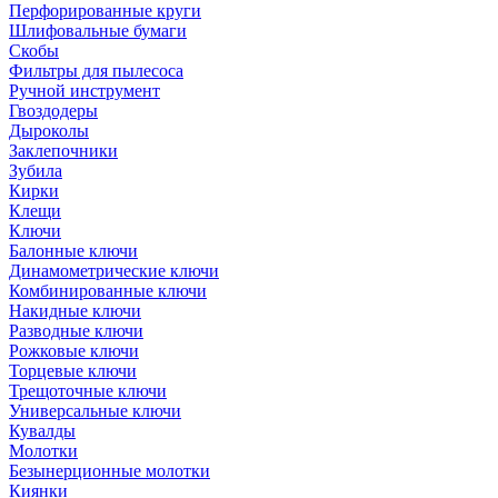
Перфорированные круги
Шлифовальные бумаги
Скобы
Фильтры для пылесоса
Ручной инструмент
Гвоздодеры
Дыроколы
Заклепочники
Зубила
Кирки
Клещи
Ключи
Балонные ключи
Динамометрические ключи
Комбинированные ключи
Накидные ключи
Разводные ключи
Рожковые ключи
Торцевые ключи
Трещоточные ключи
Универсальные ключи
Кувалды
Молотки
Безынерционные молотки
Киянки