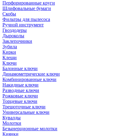
Перфорированные круги
Шлифовальные бумаги
Скобы
Фильтры для пылесоса
Ручной инструмент
Гвоздодеры
Дыроколы
Заклепочники
Зубила
Кирки
Клещи
Ключи
Балонные ключи
Динамометрические ключи
Комбинированные ключи
Накидные ключи
Разводные ключи
Рожковые ключи
Торцевые ключи
Трещоточные ключи
Универсальные ключи
Кувалды
Молотки
Безынерционные молотки
Киянки