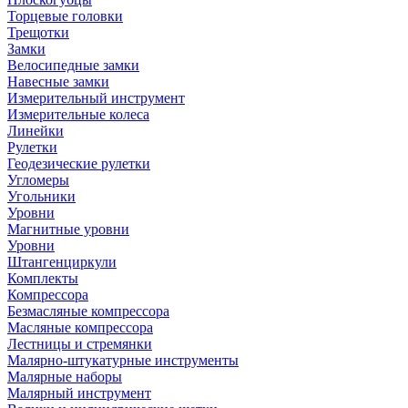
Торцевые головки
Трещотки
Замки
Велосипедные замки
Навесные замки
Измерительный инструмент
Измерительные колеса
Линейки
Рулетки
Геодезические рулетки
Угломеры
Угольники
Уровни
Магнитные уровни
Уровни
Штангенциркули
Комплекты
Компрессора
Безмасляные компрессора
Масляные компрессора
Лестницы и стремянки
Малярно-штукатурные инструменты
Малярные наборы
Малярный инструмент