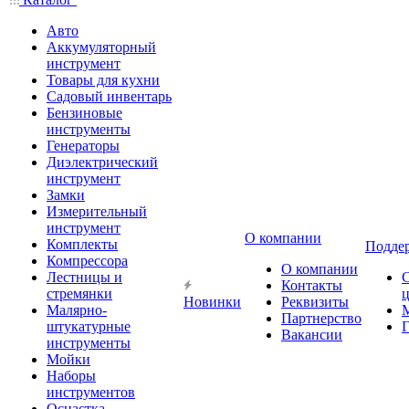
Авто
Аккумуляторный
инструмент
Товары для кухни
Садовый инвентарь
Бензиновые
инструменты
Генераторы
Диэлектрический
инструмент
Замки
Измерительный
инструмент
О компании
Комплекты
Подде
Компрессора
О компании
Лестницы и
Контакты
стремянки
Новинки
Реквизиты
Малярно-
Партнерство
штукатурные
Г
Вакансии
инструменты
Мойки
Наборы
инструментов
Оснастка