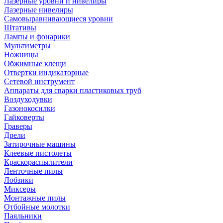
Лазерные уровни и нивелиры
Лазерные нивелиры
Самовыравнивающиеся уровни
Штативы
Лампы и фонарики
Мультиметры
Ножницы
Обжимные клещи
Отвертки индикаторные
Сетевой инструмент
Аппараты для сварки пластиковых труб
Воздуходувки
Газонокосилки
Гайковерты
Граверы
Дрели
Затирочные машины
Клеевые пистолеты
Краскораспылители
Ленточные пилы
Лобзики
Миксеры
Монтажные пилы
Отбойные молотки
Паяльники