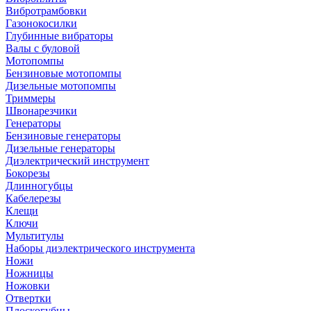
Вибротрамбовки
Газонокосилки
Глубинные вибраторы
Валы с буловой
Мотопомпы
Бензиновые мотопомпы
Дизельные мотопомпы
Триммеры
Швонарезчики
Генераторы
Бензиновые генераторы
Дизельные генераторы
Диэлектрический инструмент
Бокорезы
Длинногубцы
Кабелерезы
Клещи
Ключи
Мультитулы
Наборы диэлектрического инструмента
Ножи
Ножницы
Ножовки
Отвертки
Плоскогубцы