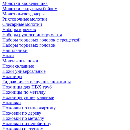
Молотки кровельщика
Молотки с круглым бойком
Молотки-гвоздодеры
Рихтовочные молотки
Слесарные молотки
Наборы крючков
Наборы ручного инструмента
Наборы торцевых головок с трещеткой
Наборы торцевых головок
Напильники
Ножи
Монтажные ножи
Ножи складные
Ножи универсальные
Ножницы
Гидравлические ручные ножницы
Ножницы для ПВХ труб
Ножницы по металлу
Ножницы универсальные
Ножовки
Ножовки по гипсокартону
Ножовки по дереву
Ножовки по металлу
Ножовки по пенобетону
Ножовки со стуслом