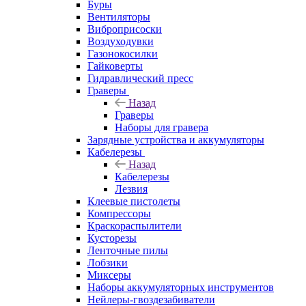
Буры
Вентиляторы
Виброприсоски
Воздуходувки
Газонокосилки
Гайковерты
Гидравлический пресс
Граверы
Назад
Граверы
Наборы для гравера
Зарядные устройства и аккумуляторы
Кабелерезы
Назад
Кабелерезы
Лезвия
Клеевые пистолеты
Компрессоры
Краскораспылители
Кусторезы
Ленточные пилы
Лобзики
Миксеры
Наборы аккумуляторных инструментов
Нейлеры-гвоздезабиватели