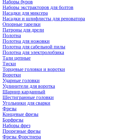
Наборы буров
Наборы экстракторов для болтов
Насадки для миксера
Насадки и шлифлисты для реноватора
Опорные тарелки
Патроны для дрели
Полотна
Полотна для ножовки
Полотна для сабельной пилы
Полотна для электролобзика
Тали цепные
Тиски
Торцевые головки и воротки
Воротки
Ударные головки
Удлинители для воротка
Шарнир карданный
Шестигранные головки
Угольники для сварки
Фрезы
Концевые фрезы
Борфрезы
Наборы фрез
Прорезные фрезы
Фрезы Форстнера