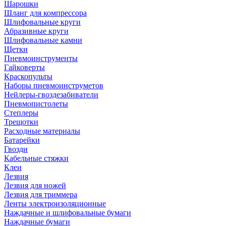
Шарошки
Шланг для компрессора
Шлифовальные круги
Абразивные круги
Шлифовальные камни
Щетки
Пневмоинструменты
Гайковерты
Краскопульты
Наборы пневмоинструметов
Нейлеры-гвоздезабиватели
Пневмопистолеты
Степлеры
Трещотки
Расходные материалы
Батарейки
Гвозди
Кабельные стяжки
Клеи
Лезвия
Лезвия для ножей
Лезвия для триммера
Ленты электроизоляционные
Наждачные и шлифовальные бумаги
Наждачные бумаги