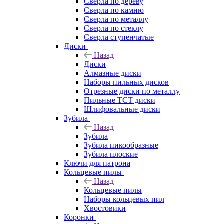
Сверла по дереву
Сверла по камню
Сверла по металлу
Сверла по стеклу
Сверла ступенчатые
Диски
Назад
Диски
Алмазные диски
Наборы пильных дисков
Отрезные диски по металлу
Пильные TCT диски
Шлифовальные диски
Зубила
Назад
Зубила
Зубила пикообразные
Зубила плоские
Ключи для патрона
Кольцевые пилы
Назад
Кольцевые пилы
Наборы кольцевых пил
Хвостовики
Коронки