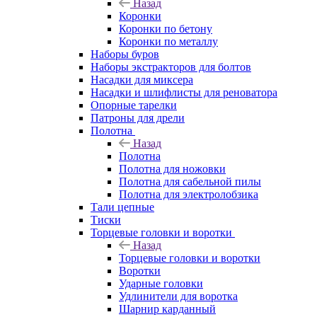
Назад
Коронки
Коронки по бетону
Коронки по металлу
Наборы буров
Наборы экстракторов для болтов
Насадки для миксера
Насадки и шлифлисты для реноватора
Опорные тарелки
Патроны для дрели
Полотна
Назад
Полотна
Полотна для ножовки
Полотна для сабельной пилы
Полотна для электролобзика
Тали цепные
Тиски
Торцевые головки и воротки
Назад
Торцевые головки и воротки
Воротки
Ударные головки
Удлинители для воротка
Шарнир карданный