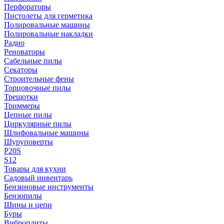
Перфораторы
Пистолеты для герметика
Полировальные машины
Полировальные накладки
Радио
Реноваторы
Сабельные пилы
Секаторы
Строительные фены
Торцовочные пилы
Трещотки
Триммеры
Цепные пилы
Циркулярные пилы
Шлифовальные машины
Шуруповерты
P20S
S12
Товары для кухни
Садовый инвентарь
Бензиновые инструменты
Бензопилы
Шины и цепи
Буры
Виброплиты