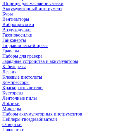
Шприцы для масляной смазки
Аккумуляторный инструмент
Буры
Вентиляторы
Виброприсоски
Воздуходувки
Газонокосилки
Гайковерты
Гидравлический пресс
Граверы
Наборы для гравера
Зарядные устройства и аккумуляторы
Кабелерезы
Лезвия
Клеевые пистолеты
Компрессоры
Краскораспылители
Кусторезы
Ленточные пилы
Лобзики
Миксеры
Наборы аккумуляторных инструментов
Нейлеры-гвоздезабиватели
Отвертки
Паяльники