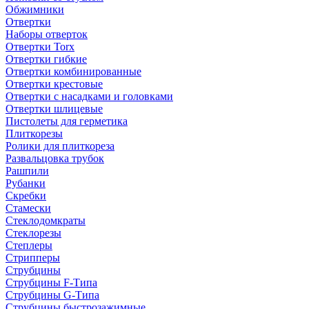
Обжимники
Отвертки
Наборы отверток
Отвертки Torx
Отвертки гибкие
Отвертки комбинированные
Отвертки крестовые
Отвертки с насадками и головками
Отвертки шлицевые
Пистолеты для герметика
Плиткорезы
Ролики для плиткореза
Развальцовка трубок
Рашпили
Рубанки
Скребки
Стамески
Стеклодомкраты
Стеклорезы
Степлеры
Стрипперы
Струбцины
Струбцины F-Типа
Струбцины G-Типа
Струбцины быстрозажимные