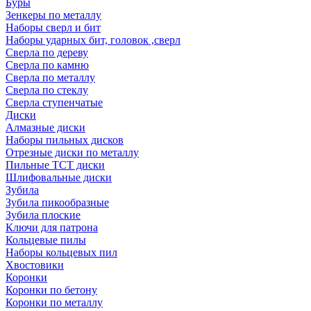
Буры
Зенкеры по металлу
Наборы сверл и бит
Наборы ударных бит, головок ,сверл
Сверла по дереву
Сверла по камню
Сверла по металлу
Сверла по стеклу
Сверла ступенчатые
Диски
Алмазные диски
Наборы пильных дисков
Отрезные диски по металлу
Пильные TCT диски
Шлифовальные диски
Зубила
Зубила пикообразные
Зубила плоские
Ключи для патрона
Кольцевые пилы
Наборы кольцевых пил
Хвостовики
Коронки
Коронки по бетону
Коронки по металлу