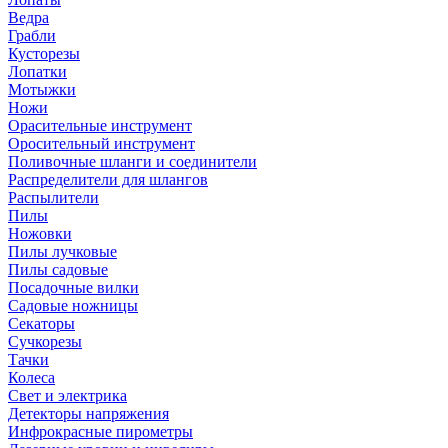
Ведра
Грабли
Кусторезы
Лопатки
Мотыжки
Ножи
Орасительные инструмент
Оросительный инструмент
Поливочные шланги и соединители
Распределители для шлангов
Распылители
Пилы
Ножовки
Пилы лучковые
Пилы садовые
Посадочные вилки
Садовые ножницы
Секаторы
Сучкорезы
Тачки
Колеса
Свет и электрика
Детекторы напряжения
Инфрокрасные пирометры