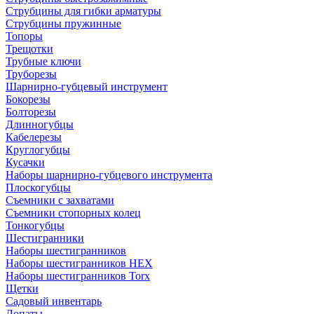
Струбцины для гибки арматуры
Струбцины пружинные
Топоры
Трещотки
Трубные ключи
Труборезы
Шарнирно-губцевый инструмент
Бокорезы
Болторезы
Длинногубцы
Кабелерезы
Круглогубцы
Кусачки
Наборы шарнирно-губцевого инструмента
Плоскогубцы
Съемники с захватами
Съемники стопорных колец
Тонкогубцы
Шестигранники
Наборы шестигранников
Наборы шестигранников HEX
Наборы шестигранников Torx
Щетки
Садовый инвентарь
Лопаты