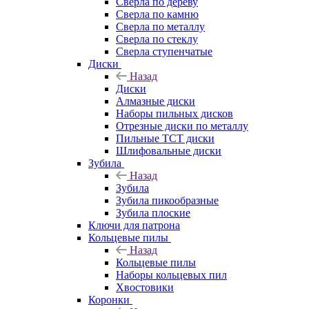
Сверла по дереву
Сверла по камню
Сверла по металлу
Сверла по стеклу
Сверла ступенчатые
Диски
Назад
Диски
Алмазные диски
Наборы пильных дисков
Отрезные диски по металлу
Пильные TCT диски
Шлифовальные диски
Зубила
Назад
Зубила
Зубила пикообразные
Зубила плоские
Ключи для патрона
Кольцевые пилы
Назад
Кольцевые пилы
Наборы кольцевых пил
Хвостовики
Коронки