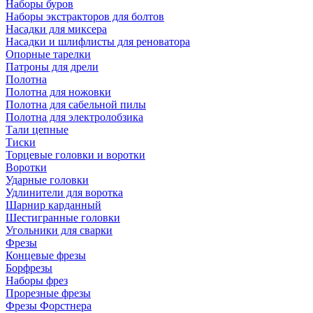
Наборы буров
Наборы экстракторов для болтов
Насадки для миксера
Насадки и шлифлисты для реноватора
Опорные тарелки
Патроны для дрели
Полотна
Полотна для ножовки
Полотна для сабельной пилы
Полотна для электролобзика
Тали цепные
Тиски
Торцевые головки и воротки
Воротки
Ударные головки
Удлинители для воротка
Шарнир карданный
Шестигранные головки
Угольники для сварки
Фрезы
Концевые фрезы
Борфрезы
Наборы фрез
Прорезные фрезы
Фрезы Форстнера