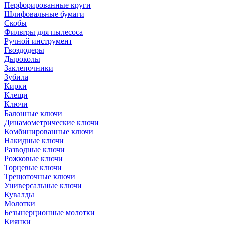
Перфорированные круги
Шлифовальные бумаги
Скобы
Фильтры для пылесоса
Ручной инструмент
Гвоздодеры
Дыроколы
Заклепочники
Зубила
Кирки
Клещи
Ключи
Балонные ключи
Динамометрические ключи
Комбинированные ключи
Накидные ключи
Разводные ключи
Рожковые ключи
Торцевые ключи
Трещоточные ключи
Универсальные ключи
Кувалды
Молотки
Безынерционные молотки
Киянки