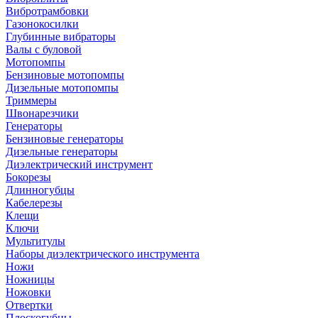
Вибротрамбовки
Газонокосилки
Глубинные вибраторы
Валы с буловой
Мотопомпы
Бензиновые мотопомпы
Дизельные мотопомпы
Триммеры
Швонарезчики
Генераторы
Бензиновые генераторы
Дизельные генераторы
Диэлектрический инструмент
Бокорезы
Длинногубцы
Кабелерезы
Клещи
Ключи
Мультитулы
Наборы диэлектрического инструмента
Ножи
Ножницы
Ножовки
Отвертки
Плоскогубцы