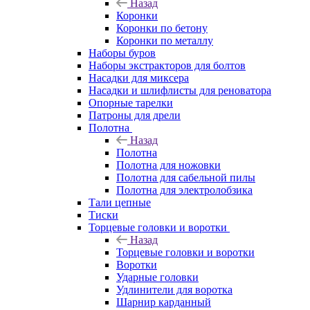
Назад
Коронки
Коронки по бетону
Коронки по металлу
Наборы буров
Наборы экстракторов для болтов
Насадки для миксера
Насадки и шлифлисты для реноватора
Опорные тарелки
Патроны для дрели
Полотна
Назад
Полотна
Полотна для ножовки
Полотна для сабельной пилы
Полотна для электролобзика
Тали цепные
Тиски
Торцевые головки и воротки
Назад
Торцевые головки и воротки
Воротки
Ударные головки
Удлинители для воротка
Шарнир карданный