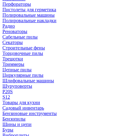
Перфораторы
Пистолеты для герметика
Полировальные машины
Полировальные накладки
Радио
Реноваторы
Сабельные пилы
Секаторы
Строительные фены
Торцовочные пилы
Трещотки
Триммеры
Цепные пилы
Циркулярные пилы
Шлифовальные машины
Шуруповерты
P20S
S12
Товары для кухни
Садовый инвентарь
Бензиновые инструменты
Бензопилы
Шины и цепи
Буры
Виброплиты