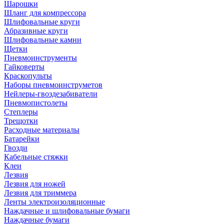
Шарошки
Шланг для компрессора
Шлифовальные круги
Абразивные круги
Шлифовальные камни
Щетки
Пневмоинструменты
Гайковерты
Краскопульты
Наборы пневмоинструметов
Нейлеры-гвоздезабиватели
Пневмопистолеты
Степлеры
Трещотки
Расходные материалы
Батарейки
Гвозди
Кабельные стяжки
Клеи
Лезвия
Лезвия для ножей
Лезвия для триммера
Ленты электроизоляционные
Наждачные и шлифовальные бумаги
Наждачные бумаги