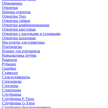
Обжимники
Отвертки
Наборы отверток
Отвертки Torx
Отвертки гибкие
Отвертки комбинированные
Отвертки крестовые
Отвертки с насадками и головками
Отвертки шлицевые
Пистолеты для герметика
Плиткорезы
Ролики для плиткореза
Развальцовка трубок
Рашпили
Рубанки
Скребки
Стамески
Стеклодомкраты
Стеклорезы
Степлеры
Стрипперы
Струбцины
Струбцины F-Типа
Струбцины G-Типа
Струбцины быстрозажимные