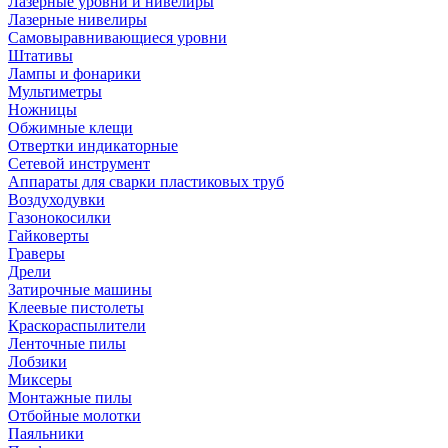
Лазерные уровни и нивелиры
Лазерные нивелиры
Самовыравнивающиеся уровни
Штативы
Лампы и фонарики
Мультиметры
Ножницы
Обжимные клещи
Отвертки индикаторные
Сетевой инструмент
Аппараты для сварки пластиковых труб
Воздуходувки
Газонокосилки
Гайковерты
Граверы
Дрели
Затирочные машины
Клеевые пистолеты
Краскораспылители
Ленточные пилы
Лобзики
Миксеры
Монтажные пилы
Отбойные молотки
Паяльники