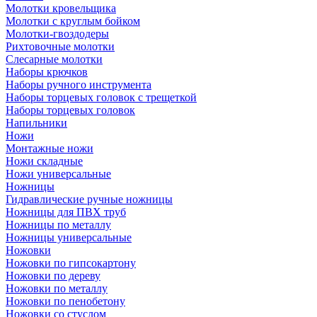
Молотки кровельщика
Молотки с круглым бойком
Молотки-гвоздодеры
Рихтовочные молотки
Слесарные молотки
Наборы крючков
Наборы ручного инструмента
Наборы торцевых головок с трещеткой
Наборы торцевых головок
Напильники
Ножи
Монтажные ножи
Ножи складные
Ножи универсальные
Ножницы
Гидравлические ручные ножницы
Ножницы для ПВХ труб
Ножницы по металлу
Ножницы универсальные
Ножовки
Ножовки по гипсокартону
Ножовки по дереву
Ножовки по металлу
Ножовки по пенобетону
Ножовки со стуслом