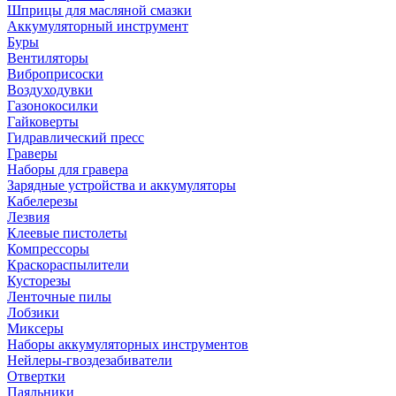
Шприцы для масляной смазки
Аккумуляторный инструмент
Буры
Вентиляторы
Виброприсоски
Воздуходувки
Газонокосилки
Гайковерты
Гидравлический пресс
Граверы
Наборы для гравера
Зарядные устройства и аккумуляторы
Кабелерезы
Лезвия
Клеевые пистолеты
Компрессоры
Краскораспылители
Кусторезы
Ленточные пилы
Лобзики
Миксеры
Наборы аккумуляторных инструментов
Нейлеры-гвоздезабиватели
Отвертки
Паяльники