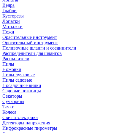
Ведра
Грабли
Кусторезы
Лопатки
Мотыжки
Ножи
Орасительные инструмент
Оросительный инструмент
Поливочные шланги и соединители
Распределители для шлангов
Распылители
Пилы
Ножовки
Пилы лучковые
Пилы садовые
Посадочные вилки
Садовые ножницы
Секаторы
Сучкорезы
Тачки
Колеса
Свет и электрика
Детекторы напряжения
Инфрокрасные пирометры