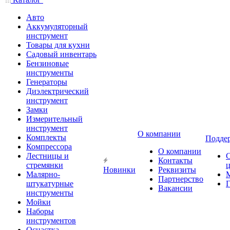
Авто
Аккумуляторный
инструмент
Товары для кухни
Садовый инвентарь
Бензиновые
инструменты
Генераторы
Диэлектрический
инструмент
Замки
Измерительный
инструмент
О компании
Комплекты
Подде
Компрессора
О компании
Лестницы и
Контакты
стремянки
Новинки
Реквизиты
Малярно-
Партнерство
штукатурные
Г
Вакансии
инструменты
Мойки
Наборы
инструментов
Оснастка