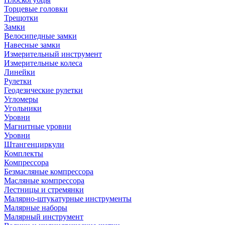
Торцевые головки
Трещотки
Замки
Велосипедные замки
Навесные замки
Измерительный инструмент
Измерительные колеса
Линейки
Рулетки
Геодезические рулетки
Угломеры
Угольники
Уровни
Магнитные уровни
Уровни
Штангенциркули
Комплекты
Компрессора
Безмасляные компрессора
Масляные компрессора
Лестницы и стремянки
Малярно-штукатурные инструменты
Малярные наборы
Малярный инструмент