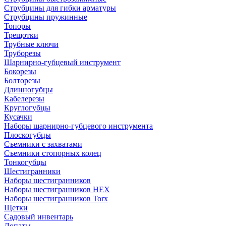
Струбцины для гибки арматуры
Струбцины пружинные
Топоры
Трещотки
Трубные ключи
Труборезы
Шарнирно-губцевый инструмент
Бокорезы
Болторезы
Длинногубцы
Кабелерезы
Круглогубцы
Кусачки
Наборы шарнирно-губцевого инструмента
Плоскогубцы
Съемники с захватами
Съемники стопорных колец
Тонкогубцы
Шестигранники
Наборы шестигранников
Наборы шестигранников HEX
Наборы шестигранников Torx
Щетки
Садовый инвентарь
Лопаты