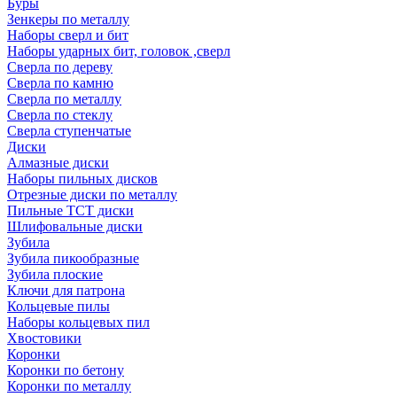
Буры
Зенкеры по металлу
Наборы сверл и бит
Наборы ударных бит, головок ,сверл
Сверла по дереву
Сверла по камню
Сверла по металлу
Сверла по стеклу
Сверла ступенчатые
Диски
Алмазные диски
Наборы пильных дисков
Отрезные диски по металлу
Пильные TCT диски
Шлифовальные диски
Зубила
Зубила пикообразные
Зубила плоские
Ключи для патрона
Кольцевые пилы
Наборы кольцевых пил
Хвостовики
Коронки
Коронки по бетону
Коронки по металлу