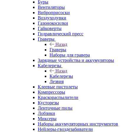
Буры
Вентиляторы
Виброприсоски
Воздуходувки
Газонокосилки
Гайковерты
Гидравлический пресс
Граверы
Назад
Граверы
Наборы для гравера
Зарядные устройства и аккумуляторы
Кабелерезы
Назад
Кабелерезы
Лезвия
Клеевые пистолеты
Компрессоры
Краскораспылители
Кусторезы
Ленточные пилы
Лобзики
Миксеры
Наборы аккумуляторных инструментов
Нейлеры-гвоздезабиватели