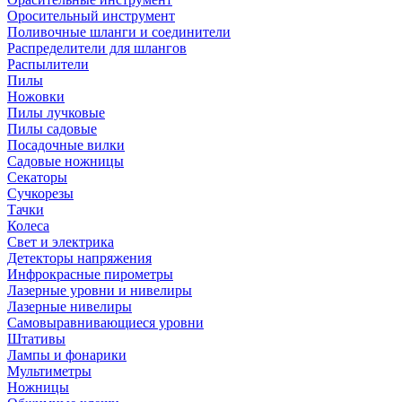
Оросительный инструмент
Поливочные шланги и соединители
Распределители для шлангов
Распылители
Пилы
Ножовки
Пилы лучковые
Пилы садовые
Посадочные вилки
Садовые ножницы
Секаторы
Сучкорезы
Тачки
Колеса
Свет и электрика
Детекторы напряжения
Инфрокрасные пирометры
Лазерные уровни и нивелиры
Лазерные нивелиры
Самовыравнивающиеся уровни
Штативы
Лампы и фонарики
Мультиметры
Ножницы