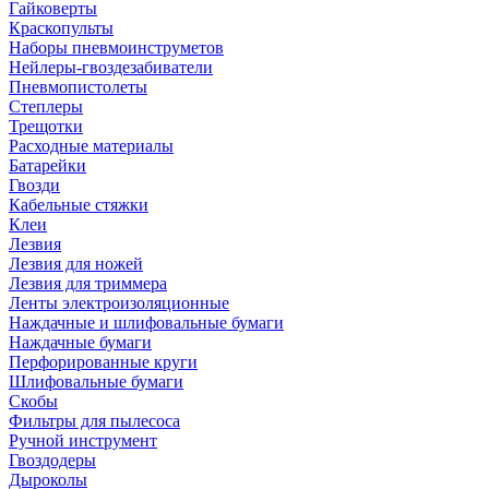
Гайковерты
Краскопульты
Наборы пневмоинструметов
Нейлеры-гвоздезабиватели
Пневмопистолеты
Степлеры
Трещотки
Расходные материалы
Батарейки
Гвозди
Кабельные стяжки
Клеи
Лезвия
Лезвия для ножей
Лезвия для триммера
Ленты электроизоляционные
Наждачные и шлифовальные бумаги
Наждачные бумаги
Перфорированные круги
Шлифовальные бумаги
Скобы
Фильтры для пылесоса
Ручной инструмент
Гвоздодеры
Дыроколы