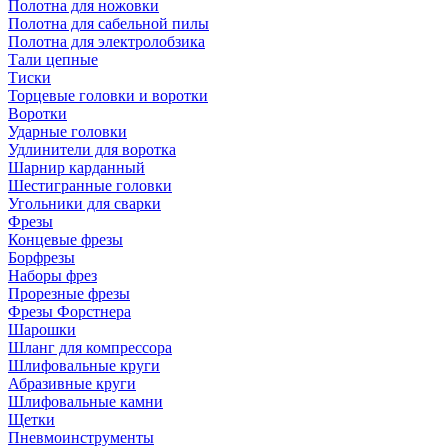
Полотна для ножовки
Полотна для сабельной пилы
Полотна для электролобзика
Тали цепные
Тиски
Торцевые головки и воротки
Воротки
Ударные головки
Удлинители для воротка
Шарнир карданный
Шестигранные головки
Угольники для сварки
Фрезы
Концевые фрезы
Борфрезы
Наборы фрез
Прорезные фрезы
Фрезы Форстнера
Шарошки
Шланг для компрессора
Шлифовальные круги
Абразивные круги
Шлифовальные камни
Щетки
Пневмоинструменты