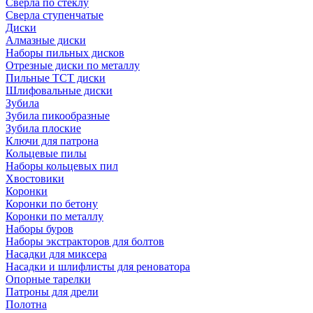
Сверла по стеклу
Сверла ступенчатые
Диски
Алмазные диски
Наборы пильных дисков
Отрезные диски по металлу
Пильные TCT диски
Шлифовальные диски
Зубила
Зубила пикообразные
Зубила плоские
Ключи для патрона
Кольцевые пилы
Наборы кольцевых пил
Хвостовики
Коронки
Коронки по бетону
Коронки по металлу
Наборы буров
Наборы экстракторов для болтов
Насадки для миксера
Насадки и шлифлисты для реноватора
Опорные тарелки
Патроны для дрели
Полотна