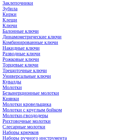
Заклепочники
Зубила
Кирки
Клещи
Ключи
Балонные ключи
Динамометрические ключи
Комбинированные ключи
Накидные ключи
Разводные ключи
Рожковые ключи
Торцевые ключи
Трещоточные ключи
Универсальные ключи
Кувалды
Молотки
Безынерционные молотки
Киянки
Молотки кровельщика
Молотки с круглым бойком
Молотки-гвоздодеры
Рихтовочные молотки
Слесарные молотки
Наборы крючков
Наборы ручного инструмента