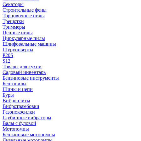
Секаторы
Строительные фены
Торцовочные пилы
Трещотки
Триммеры
Цепные пилы
Циркулярные пилы
Шлифовальные машины
Шуруповерты
P20S
S12
Товары для кухни
Садовый инвентарь
Бензиновые инструменты
Бензопилы
Шины и цепи
Буры
Виброплиты
Вибротрамбовки
Газонокосилки
Глубинные вибраторы
Валы с буловой
Мотопомпы
Бензиновые мотопомпы
Дизельные мотопомпы