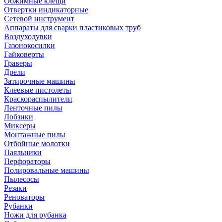
Обжимные клещи
Отвертки индикаторные
Сетевой инструмент
Аппараты для сварки пластиковых труб
Воздуходувки
Газонокосилки
Гайковерты
Граверы
Дрели
Затирочные машины
Клеевые пистолеты
Краскораспылители
Ленточные пилы
Лобзики
Миксеры
Монтажные пилы
Отбойные молотки
Паяльники
Перфораторы
Полировальные машины
Пылесосы
Резаки
Реноваторы
Рубанки
Ножи для рубанка