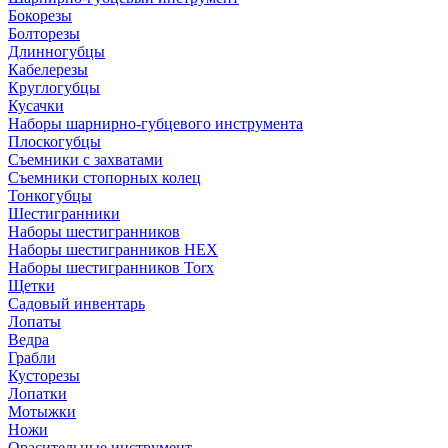
Бокорезы
Болторезы
Длинногубцы
Кабелерезы
Круглогубцы
Кусачки
Наборы шарнирно-губцевого инструмента
Плоскогубцы
Съемники с захватами
Съемники стопорных колец
Тонкогубцы
Шестигранники
Наборы шестигранников
Наборы шестигранников HEX
Наборы шестигранников Torx
Щетки
Садовый инвентарь
Лопаты
Ведра
Грабли
Кусторезы
Лопатки
Мотыжки
Ножи
Орасительные инструмент