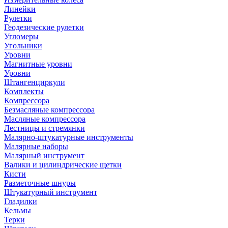
Линейки
Рулетки
Геодезические рулетки
Угломеры
Угольники
Уровни
Магнитные уровни
Уровни
Штангенциркули
Комплекты
Компрессора
Безмасляные компрессора
Масляные компрессора
Лестницы и стремянки
Малярно-штукатурные инструменты
Малярные наборы
Малярный инструмент
Валики и цилиндрические щетки
Кисти
Разметочные шнуры
Штукатурный инструмент
Гладилки
Кельмы
Терки