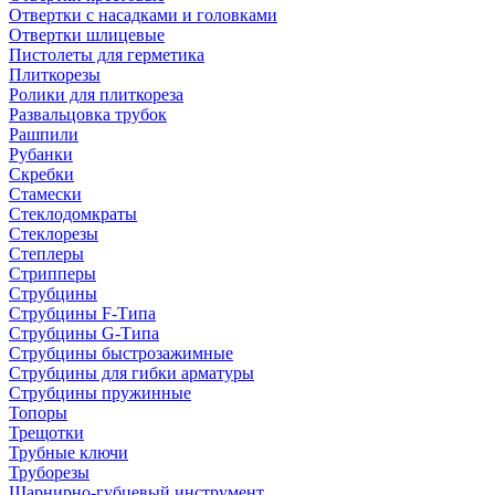
Отвертки с насадками и головками
Отвертки шлицевые
Пистолеты для герметика
Плиткорезы
Ролики для плиткореза
Развальцовка трубок
Рашпили
Рубанки
Скребки
Стамески
Стеклодомкраты
Стеклорезы
Степлеры
Стрипперы
Струбцины
Струбцины F-Типа
Струбцины G-Типа
Струбцины быстрозажимные
Струбцины для гибки арматуры
Струбцины пружинные
Топоры
Трещотки
Трубные ключи
Труборезы
Шарнирно-губцевый инструмент