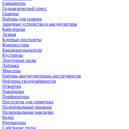
Гайковерты
Гидравлический пресс
Граверы
Наборы для гравера
Зарядные устройства и аккумуляторы
Кабелерезы
Лезвия
Клеевые пистолеты
Компрессоры
Краскораспылители
Кусторезы
Ленточные пилы
Лобзики
Миксеры
Наборы аккумуляторных инструментов
Нейлеры-гвоздезабиватели
Отвертки
Паяльники
Перфораторы
Пистолеты для герметика
Полировальные машины
Полировальные накладки
Радио
Реноваторы
Сабельные пилы