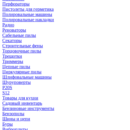
Перфораторы
Пистолеты для герметика
Полировальные машины
Полировальные накладки
Радио
Реноваторы
Сабельные пилы
Секаторы
Строительные фены
Торцовочные пилы
Трещотки
Триммеры
Цепные пилы
Циркулярные пилы
Шлифовальные машины
Шуруповерты
P20S
S12
Товары для кухни
Садовый инвентарь
Бензиновые инструменты
Бензопилы
Шины и цепи
Буры
Виброплиты