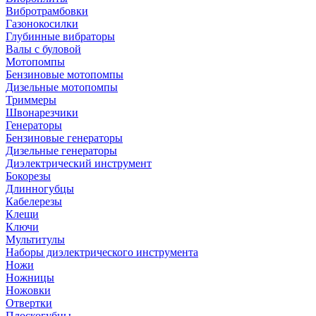
Вибротрамбовки
Газонокосилки
Глубинные вибраторы
Валы с буловой
Мотопомпы
Бензиновые мотопомпы
Дизельные мотопомпы
Триммеры
Швонарезчики
Генераторы
Бензиновые генераторы
Дизельные генераторы
Диэлектрический инструмент
Бокорезы
Длинногубцы
Кабелерезы
Клещи
Ключи
Мультитулы
Наборы диэлектрического инструмента
Ножи
Ножницы
Ножовки
Отвертки
Плоскогубцы