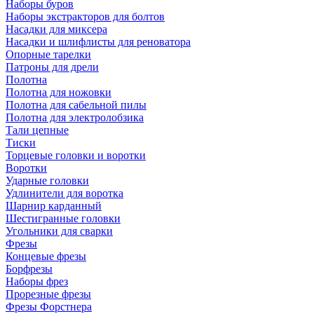
Наборы буров
Наборы экстракторов для болтов
Насадки для миксера
Насадки и шлифлисты для реноватора
Опорные тарелки
Патроны для дрели
Полотна
Полотна для ножовки
Полотна для сабельной пилы
Полотна для электролобзика
Тали цепные
Тиски
Торцевые головки и воротки
Воротки
Ударные головки
Удлинители для воротка
Шарнир карданный
Шестигранные головки
Угольники для сварки
Фрезы
Концевые фрезы
Борфрезы
Наборы фрез
Прорезные фрезы
Фрезы Форстнера