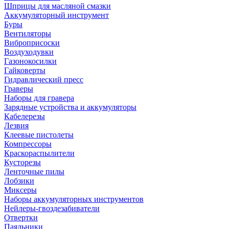
Шприцы для масляной смазки
Аккумуляторный инструмент
Буры
Вентиляторы
Виброприсоски
Воздуходувки
Газонокосилки
Гайковерты
Гидравлический пресс
Граверы
Наборы для гравера
Зарядные устройства и аккумуляторы
Кабелерезы
Лезвия
Клеевые пистолеты
Компрессоры
Краскораспылители
Кусторезы
Ленточные пилы
Лобзики
Миксеры
Наборы аккумуляторных инструментов
Нейлеры-гвоздезабиватели
Отвертки
Паяльники