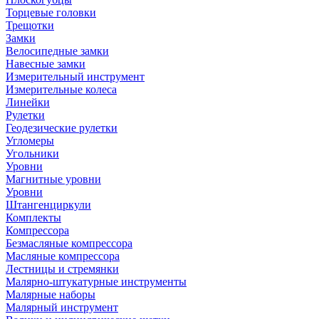
Торцевые головки
Трещотки
Замки
Велосипедные замки
Навесные замки
Измерительный инструмент
Измерительные колеса
Линейки
Рулетки
Геодезические рулетки
Угломеры
Угольники
Уровни
Магнитные уровни
Уровни
Штангенциркули
Комплекты
Компрессора
Безмасляные компрессора
Масляные компрессора
Лестницы и стремянки
Малярно-штукатурные инструменты
Малярные наборы
Малярный инструмент