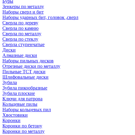
Буры
Зенкеры по металлу
Наборы сверл и бит
Наборы ударных бит, головок ,сверл
Сверла по дереву
Сверла по камню
Сверла по металлу
Сверла по стеклу
Сверла ступенчатые
Диски
Алмазные диски
Наборы пильных дисков
Отрезные диски по металлу
Пильные TCT диски
Шлифовальные диски
Зубила
Зубила пикообразные
Зубила плоские
Ключи для патрона
Кольцевые пилы
Наборы кольцевых пил
Хвостовики
Коронки
Коронки по бетону
Коронки по металлу