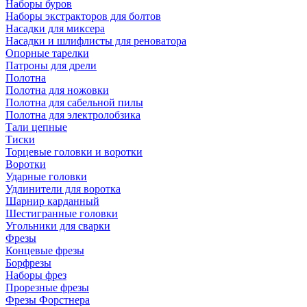
Наборы буров
Наборы экстракторов для болтов
Насадки для миксера
Насадки и шлифлисты для реноватора
Опорные тарелки
Патроны для дрели
Полотна
Полотна для ножовки
Полотна для сабельной пилы
Полотна для электролобзика
Тали цепные
Тиски
Торцевые головки и воротки
Воротки
Ударные головки
Удлинители для воротка
Шарнир карданный
Шестигранные головки
Угольники для сварки
Фрезы
Концевые фрезы
Борфрезы
Наборы фрез
Прорезные фрезы
Фрезы Форстнера