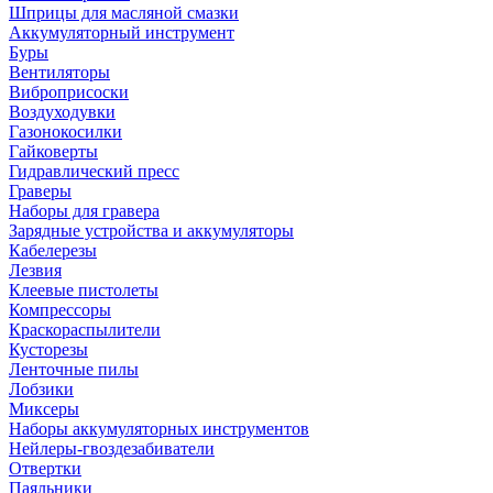
Шприцы для масляной смазки
Аккумуляторный инструмент
Буры
Вентиляторы
Виброприсоски
Воздуходувки
Газонокосилки
Гайковерты
Гидравлический пресс
Граверы
Наборы для гравера
Зарядные устройства и аккумуляторы
Кабелерезы
Лезвия
Клеевые пистолеты
Компрессоры
Краскораспылители
Кусторезы
Ленточные пилы
Лобзики
Миксеры
Наборы аккумуляторных инструментов
Нейлеры-гвоздезабиватели
Отвертки
Паяльники