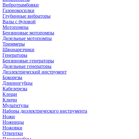
Вибротрамбовки
Газонокосилки
Глубинные вибраторы
Валы с буловой
Мотопомпы
Бензиновые мотопомпы
Дизельные мотопомпы
Триммеры
Швонарезчики
Генераторы
Бензиновые генераторы
Дизельные генераторы
Диэлектрический инструмент
Бокорезы
Длинногубцы
Кабелерезы
Клещи
Ключи
Мультитулы
Наборы диэлектрического инструмента
Ножи
Ножницы
Ножовки
Отвертки
Плоскогубцы