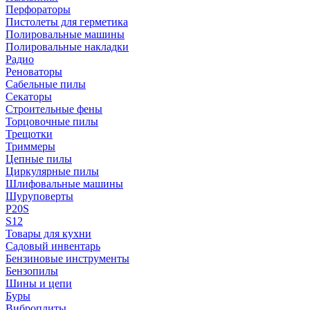
Перфораторы
Пистолеты для герметика
Полировальные машины
Полировальные накладки
Радио
Реноваторы
Сабельные пилы
Секаторы
Строительные фены
Торцовочные пилы
Трещотки
Триммеры
Цепные пилы
Циркулярные пилы
Шлифовальные машины
Шуруповерты
P20S
S12
Товары для кухни
Садовый инвентарь
Бензиновые инструменты
Бензопилы
Шины и цепи
Буры
Виброплиты