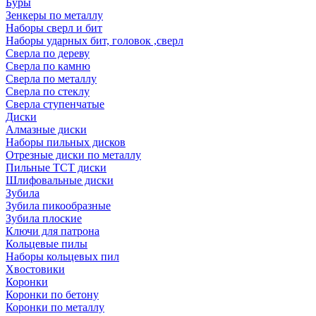
Буры
Зенкеры по металлу
Наборы сверл и бит
Наборы ударных бит, головок ,сверл
Сверла по дереву
Сверла по камню
Сверла по металлу
Сверла по стеклу
Сверла ступенчатые
Диски
Алмазные диски
Наборы пильных дисков
Отрезные диски по металлу
Пильные TCT диски
Шлифовальные диски
Зубила
Зубила пикообразные
Зубила плоские
Ключи для патрона
Кольцевые пилы
Наборы кольцевых пил
Хвостовики
Коронки
Коронки по бетону
Коронки по металлу