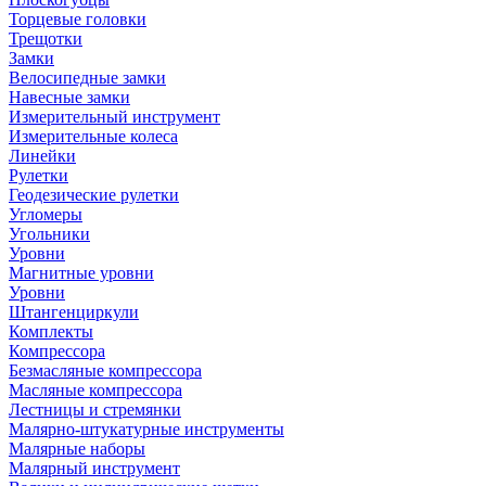
Торцевые головки
Трещотки
Замки
Велосипедные замки
Навесные замки
Измерительный инструмент
Измерительные колеса
Линейки
Рулетки
Геодезические рулетки
Угломеры
Угольники
Уровни
Магнитные уровни
Уровни
Штангенциркули
Комплекты
Компрессора
Безмасляные компрессора
Масляные компрессора
Лестницы и стремянки
Малярно-штукатурные инструменты
Малярные наборы
Малярный инструмент