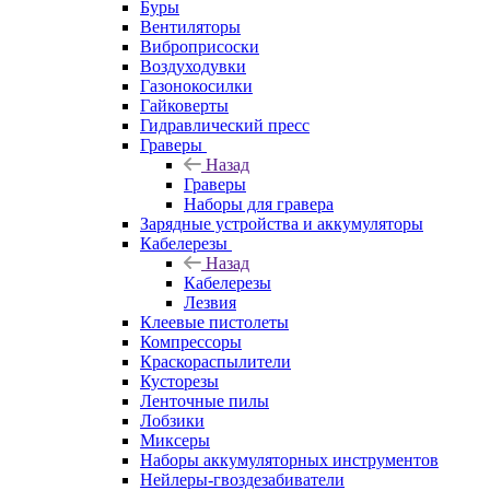
Буры
Вентиляторы
Виброприсоски
Воздуходувки
Газонокосилки
Гайковерты
Гидравлический пресс
Граверы
Назад
Граверы
Наборы для гравера
Зарядные устройства и аккумуляторы
Кабелерезы
Назад
Кабелерезы
Лезвия
Клеевые пистолеты
Компрессоры
Краскораспылители
Кусторезы
Ленточные пилы
Лобзики
Миксеры
Наборы аккумуляторных инструментов
Нейлеры-гвоздезабиватели