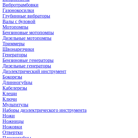
Вибротрамбовки
Газонокосилки
Глубинные вибраторы
Валы с буловой
Мотопомпы
Бензиновые мотопомпы
Дизельные мотопомпы
Триммеры
Швонарезчики
Генераторы
Бензиновые генераторы
Дизельные генераторы
Диэлектрический инструмент
Бокорезы
Длинногубцы
Кабелерезы
Клещи
Ключи
Мультитулы
Наборы диэлектрического инструмента
Ножи
Ножницы
Ножовки
Отвертки
Плоскогубцы