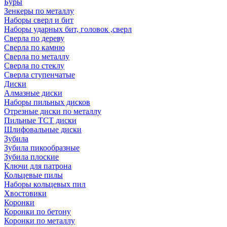
Буры
Зенкеры по металлу
Наборы сверл и бит
Наборы ударных бит, головок ,сверл
Сверла по дереву
Сверла по камню
Сверла по металлу
Сверла по стеклу
Сверла ступенчатые
Диски
Алмазные диски
Наборы пильных дисков
Отрезные диски по металлу
Пильные TCT диски
Шлифовальные диски
Зубила
Зубила пикообразные
Зубила плоские
Ключи для патрона
Кольцевые пилы
Наборы кольцевых пил
Хвостовики
Коронки
Коронки по бетону
Коронки по металлу