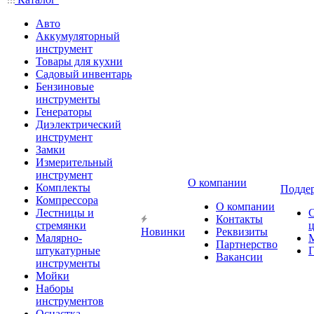
Авто
Аккумуляторный
инструмент
Товары для кухни
Садовый инвентарь
Бензиновые
инструменты
Генераторы
Диэлектрический
инструмент
Замки
Измерительный
инструмент
О компании
Комплекты
Подде
Компрессора
О компании
Лестницы и
Контакты
стремянки
Новинки
Реквизиты
Малярно-
Партнерство
штукатурные
Г
Вакансии
инструменты
Мойки
Наборы
инструментов
Оснастка