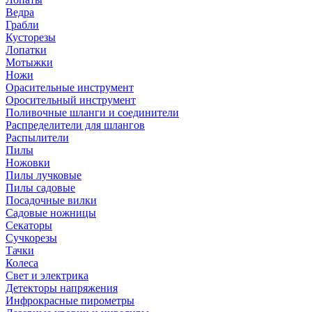
Ведра
Грабли
Кусторезы
Лопатки
Мотыжки
Ножи
Орасительные инструмент
Оросительный инструмент
Поливочные шланги и соединители
Распределители для шлангов
Распылители
Пилы
Ножовки
Пилы лучковые
Пилы садовые
Посадочные вилки
Садовые ножницы
Секаторы
Сучкорезы
Тачки
Колеса
Свет и электрика
Детекторы напряжения
Инфрокрасные пирометры