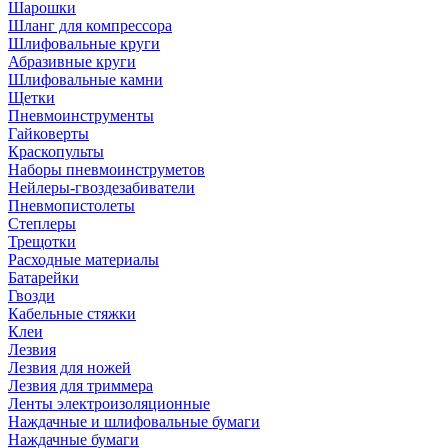
Шарошки
Шланг для компрессора
Шлифовальные круги
Абразивные круги
Шлифовальные камни
Щетки
Пневмоинструменты
Гайковерты
Краскопульты
Наборы пневмоинструметов
Нейлеры-гвоздезабиватели
Пневмопистолеты
Степлеры
Трещотки
Расходные материалы
Батарейки
Гвозди
Кабельные стяжки
Клеи
Лезвия
Лезвия для ножей
Лезвия для триммера
Ленты электроизоляционные
Наждачные и шлифовальные бумаги
Наждачные бумаги