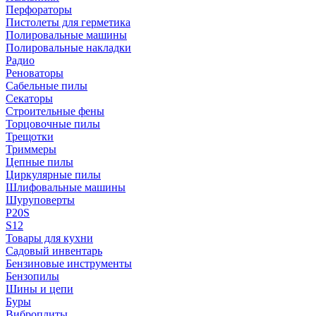
Перфораторы
Пистолеты для герметика
Полировальные машины
Полировальные накладки
Радио
Реноваторы
Сабельные пилы
Секаторы
Строительные фены
Торцовочные пилы
Трещотки
Триммеры
Цепные пилы
Циркулярные пилы
Шлифовальные машины
Шуруповерты
P20S
S12
Товары для кухни
Садовый инвентарь
Бензиновые инструменты
Бензопилы
Шины и цепи
Буры
Виброплиты