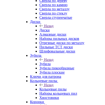
Сверла по дереву
Сверла по камню
Сверла по металлу
Сверла по стеклу
Сверла ступенчатые
Диски
Назад
Диски
Алмазные диски
Наборы пильных дисков
Отрезные диски по металлу
Пильные TCT диски
Шлифовальные диски
Зубила
Назад
Зубила
Зубила пикообразные
Зубила плоские
Ключи для патрона
Кольцевые пилы
Назад
Кольцевые пилы
Наборы кольцевых пил
Хвостовики
Коронки