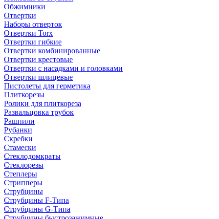
Обжимники
Отвертки
Наборы отверток
Отвертки Torx
Отвертки гибкие
Отвертки комбинированные
Отвертки крестовые
Отвертки с насадками и головками
Отвертки шлицевые
Пистолеты для герметика
Плиткорезы
Ролики для плиткореза
Развальцовка трубок
Рашпили
Рубанки
Скребки
Стамески
Стеклодомкраты
Стеклорезы
Степлеры
Стрипперы
Струбцины
Струбцины F-Типа
Струбцины G-Типа
Струбцины быстрозажимные