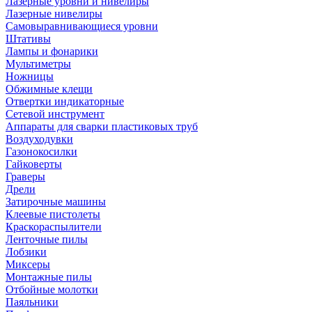
Лазерные уровни и нивелиры
Лазерные нивелиры
Самовыравнивающиеся уровни
Штативы
Лампы и фонарики
Мультиметры
Ножницы
Обжимные клещи
Отвертки индикаторные
Сетевой инструмент
Аппараты для сварки пластиковых труб
Воздуходувки
Газонокосилки
Гайковерты
Граверы
Дрели
Затирочные машины
Клеевые пистолеты
Краскораспылители
Ленточные пилы
Лобзики
Миксеры
Монтажные пилы
Отбойные молотки
Паяльники