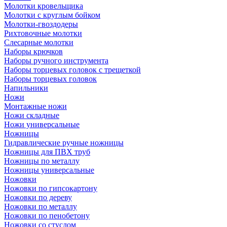
Молотки кровельщика
Молотки с круглым бойком
Молотки-гвоздодеры
Рихтовочные молотки
Слесарные молотки
Наборы крючков
Наборы ручного инструмента
Наборы торцевых головок с трещеткой
Наборы торцевых головок
Напильники
Ножи
Монтажные ножи
Ножи складные
Ножи универсальные
Ножницы
Гидравлические ручные ножницы
Ножницы для ПВХ труб
Ножницы по металлу
Ножницы универсальные
Ножовки
Ножовки по гипсокартону
Ножовки по дереву
Ножовки по металлу
Ножовки по пенобетону
Ножовки со стуслом