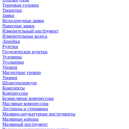
Торцевые головки
Трещотки
Замки
Велосипедные замки
Навесные замки
Измерительный инструмент
Измерительные колеса
Линейки
Рулетки
Геодезические рулетки
Угломеры
Угольники
Уровни
Магнитные уровни
Уровни
Штангенциркули
Комплекты
Компрессора
Безмасляные компрессора
Масляные компрессора
Лестницы и стремянки
Малярно-штукатурные инструменты
Малярные наборы
Малярный инструмент