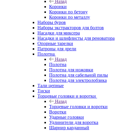
Назад
Коронки
Коронки по бетону
Коронки по металлу
Наборы буров
Наборы экстракторов для болтов
Насадки для миксера
Насадки и шлифлисты для реноватора
Опорные тарелки
Патроны для дрели
Полотна
Назад
Полотна
Полотна для ножовки
Полотна для сабельной пилы
Полотна для электролобзика
Тали цепные
Тиски
Торцевые головки и воротки
Назад
Торцевые головки и воротки
Воротки
Ударные головки
Удлинители для воротка
Шарнир карданный