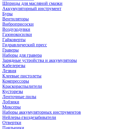
Шприцы для масляной смазки
Аккумуляторный инструмент
Буры
Вентиляторы
Виброприсоски
Воздуходувки
Газонокосилки
Гайковерты
Гидравлический пресс
Граверы
Наборы для гравера
Зарядные устройства и аккумуляторы
Кабелерезы
Лезвия
Клеевые пистолеты
Компрессоры
Краскораспылители
Кусторезы
Ленточные пилы
Лобзики
Миксеры
Наборы аккумуляторных инструментов
Нейлеры-гвоздезабиватели
Отвертки
Паяльники