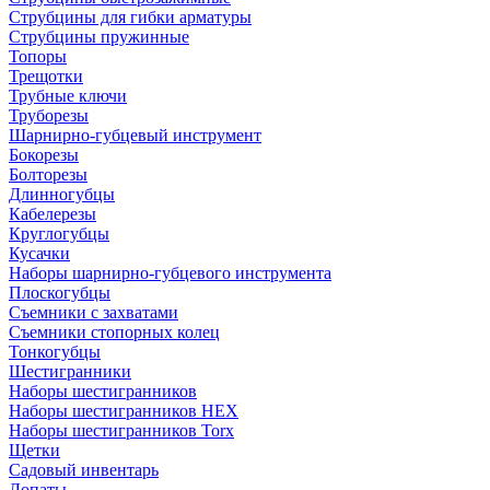
Струбцины для гибки арматуры
Струбцины пружинные
Топоры
Трещотки
Трубные ключи
Труборезы
Шарнирно-губцевый инструмент
Бокорезы
Болторезы
Длинногубцы
Кабелерезы
Круглогубцы
Кусачки
Наборы шарнирно-губцевого инструмента
Плоскогубцы
Съемники с захватами
Съемники стопорных колец
Тонкогубцы
Шестигранники
Наборы шестигранников
Наборы шестигранников HEX
Наборы шестигранников Torx
Щетки
Садовый инвентарь
Лопаты