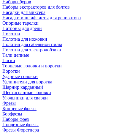
Наборы буров
Наборы экстракторов для болтов
Насадки для миксера
Насадки и шлифлисты для реноватора
Опорные тарелки
Патроны для дрели
Полотна
Полотна для ножовки
Полотна для сабельной пилы
Полотна для электролобзика
Тали цепные
Тиски
Торцевые головки и воротки
Воротки
Ударные головки
Удлинители для воротка
Шарнир карданный
Шестигранные головки
Угольники для сварки
Фрезы
Концевые фрезы
Борфрезы
Наборы фрез
Прорезные фрезы
Фрезы Форстнера